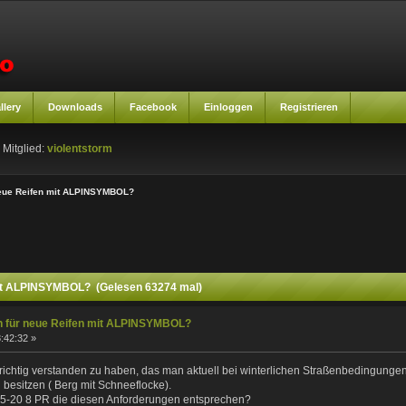
llery
Downloads
Facebook
Einloggen
Registrieren
 Mitglied:
violentstorm
neue Reifen mit ALPINSYMBOL?
mit ALPINSYMBOL? (Gelesen 63274 mal)
n für neue Reifen mit ALPINSYMBOL?
:42:32 »
richtig verstanden zu haben, das man aktuell bei winterlichen Straßenbedingungen
l besitzen ( Berg mit Schneeflocke).
0,5-20 8 PR die diesen Anforderungen entsprechen?