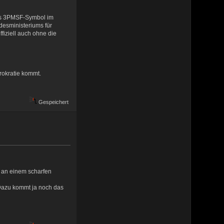
das 3PMSF-Symbol im
desministeriums für
fiziell auch ohne die
rokratie kommt.
Gespeichert
n an einem scharfen
 Dazu kommt ja noch das