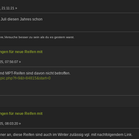
 21:11:21 »
Juli diesen Jahres schon
ere,Versuche besser zu sein als du es gestern warst.
gen für neue Reifen mit
5, 07:56:07 »
d MPT-Reifen sind davon nicht betroffen.
wtopic.php?f=9&t=84815&start=0
gen für neue Reifen mit
5, 08:03:20 »
er an, diese Reifen sind auch im Winter zulässig vgl. mit nachfolgendem Link.