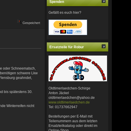
Spenden
Gefällt es euch hier?
Gespeichert
Ersatzteile für Robur
hnee oder Schneematsch,
t, benötigen schwere Lkw
 Flensburg geahndet,
Oldtimerlaedchen-Schirge
d bis spätestens 30.
Anton Jäckel
oldtimerlaedchen@yahoo.de
www.oldtimerlaedchen.de
de Winterreifen nicht
Tel: 01737662947
Bestellungen per E-Mail mit
Teilenummern aus dem letzten
Ersatzteilkatalog oder direkt im
Online-Shop