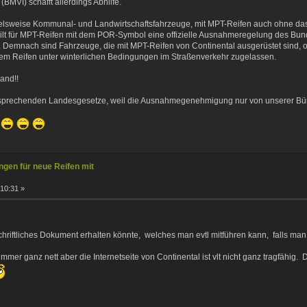
 (BMVI) schafft allerdings Abhilfe.
ielsweise Kommunal- und Landwirtschaftsfahrzeuge, mit MPT-Reifen auch ohne 
ilt für MPT-Reifen mit dem POR-Symbol eine offizielle Ausnahmeregelung des Bun
ur. Demnach sind Fahrzeuge, die mit MPT-Reifen von Continental ausgerüstet sind, of
em Reifen unter winterlichen Bedingungen im Straßenverkehr zugelassen.
land!!
ntsprechenden Landesgesetze, weil die Ausnahmegenehmigung nur von unserer Bü
gen für neue Reifen mit
:10:31 »
riftliches Dokument erhalten könnte, welches man evtl mitführen kann, falls ma
r ganz nett aber die Internetseite von Continental ist vlt nicht ganz tragfähig.