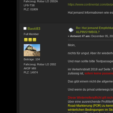
Fahrzeug: Robur LO 2002A
https://www.continental.com/de/p
LF8-TS8
PLZ: 01809
Hat jemand Informationen wie es 
Re: Hat jemand Empfehlun
Basti83
ALPINSYMBOL?
Full Member
«
Antwort #7 am:
Dezember 05, 202
Moin,
nichts für ungut. Aber ihr wieder
Beiträge: 104
Und man sollte bitte Textpassag
Fahrzeug: Robur LO 2002
AKSF MIII
im Verkehrsblatt 2018 auf Seite
PLZ: 14974
zulässig ist,
sofern keine passen
Das gibt einem nicht die allgem
Und wenn du privat unterwegs bis
Diese Winterreifenpflicht gilt ni
über eine ausreichende Profilti
Road-Markierung (POR) zu kennz
winterlichen Bedingungen im Str