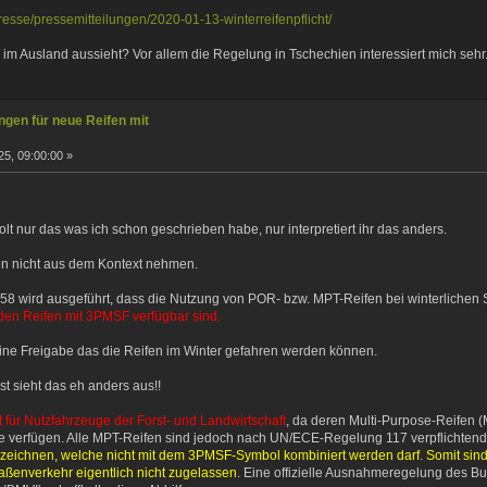
resse/pressemitteilungen/2020-01-13-winterreifenpflicht/
im Ausland aussieht? Vor allem die Regelung in Tschechien interessiert mich sehr
gen für neue Reifen mit
5, 09:00:00 »
holt nur das was ich schon geschrieben habe, nur interpretiert ihr das anders.
en nicht aus dem Kontext nehmen.
 758 wird ausgeführt, dass die Nutzung von POR- bzw. MPT-Reifen bei winterliche
den Reifen mit 3PMSF verfügbar sind.
eine Freigabe das die Reifen im Winter gefahren werden können.
t sieht das eh anders aus!!
cht für Nutzfahrzeuge der Forst- und Landwirtschaft
, da deren Multi-Purpose-Reifen (
efe verfügen. Alle MPT-Reifen sind jedoch nach UN/ECE-Regelung 117 verpflichtend
eichnen, welche nicht mit dem 3PMSF-Symbol kombiniert werden darf. Somit sin
aßenverkehr eigentlich nicht zugelassen
. Eine offizielle Ausnahmeregelung des B