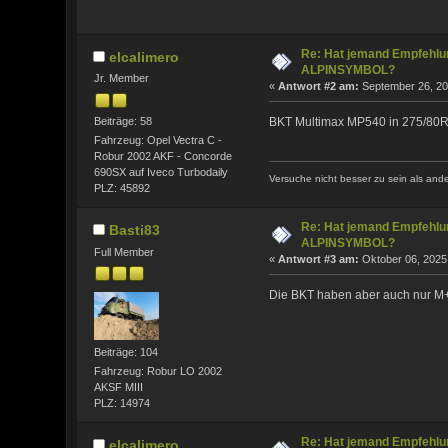
Re: Hat jemand Empfehlun
elcalimero
ALPINSYMBOL?
Jr. Member
«
Antwort #2 am:
September 26, 20
Beiträge: 58
BKT Multimax MP540 in 275/80R
Fahrzeug: Opel Vectra C -
Robur 2002 AKF - Concorde
690SX auf Iveco Turbodaily
Versuche nicht besser zu sein als and
PLZ: 45892
Re: Hat jemand Empfehlun
Basti83
ALPINSYMBOL?
Full Member
«
Antwort #3 am:
Oktober 06, 2025,
Die BKT haben aber auch nur M+S
Beiträge: 104
Fahrzeug: Robur LO 2002
AKSF MIII
PLZ: 14974
Re: Hat jemand Empfehlun
elcalimero