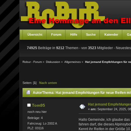
Übersicht
Forum
Hilfe
Suche
Kalender
Ga
74925
Beiträge in
9212
Themen - von
3523
Mitglieder
- Neuestes
Robur - Forum
»
Diskussion
»
Allgemeines
»
Hat jemand Empfehlungen für 
Seiten: [
1
]
Nach unten
Autor
Thema: Hat jemand Empfehlungen für neue Reifen 
Hat jemand Empfehlunge
Tom95
«
am:
September 24, 2025, 08
noch neu hier
Beiträge: 4
Hallo Gemeinde, ich glaube das 
Fahrzeug: Lo 2002 A
fahren darf, die dieses Alpinsybo
PLZ: 03116
Kennt ihr Reifen in der Größe 1