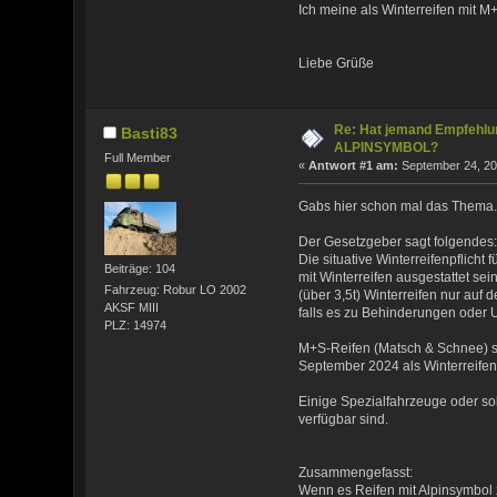
Ich meine als Winterreifen mit M
Liebe Grüße
Re: Hat jemand Empfehlun
Basti83
ALPINSYMBOL?
Full Member
«
Antwort #1 am:
September 24, 20
Gabs hier schon mal das Thema
Der Gesetzgeber sagt folgendes
Die situative Winterreifenpflich
Beiträge: 104
mit Winterreifen ausgestattet sei
Fahrzeug: Robur LO 2002
(über 3,5t) Winterreifen nur auf
AKSF MIII
falls es zu Behinderungen oder 
PLZ: 14974
M+S-Reifen (Matsch & Schnee) si
September 2024 als Winterreife
Einige Spezialfahrzeuge oder so
verfügbar sind.
Zusammengefasst:
Wenn es Reifen mit Alpinsymbol 