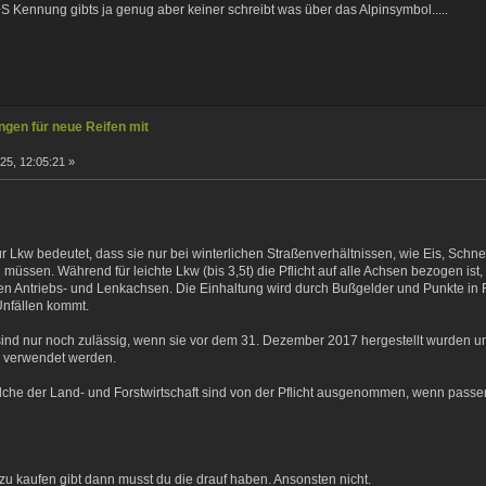
+S Kennung gibts ja genug aber keiner schreibt was über das Alpinsymbol.....
gen für neue Reifen mit
25, 12:05:21 »
.
:
t für Lkw bedeutet, dass sie nur bei winterlichen Straßenverhältnissen, wie Eis, Sc
n müssen. Während für leichte Lkw (bis 3,5t) die Pflicht auf alle Achsen bezogen is
 den Antriebs- und Lenkachsen. Die Einhaltung wird durch Bußgelder und Punkte in
Unfällen kommt.
nd nur noch zulässig, wenn sie vor dem 31. Dezember 2017 hergestellt wurden un
n verwendet werden.
lche der Land- und Forstwirtschaft sind von der Pflicht ausgenommen, wenn passen
zu kaufen gibt dann musst du die drauf haben. Ansonsten nicht.