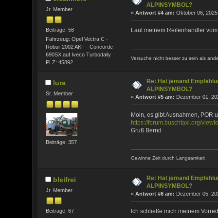
ALPINSYMBOL?
Jr. Member
«
Antwort #4 am:
Oktober 06, 2025,
Beiträge: 58
Laut meinem Reifenhändler vom 
Fahrzeug: Opel Vectra C -
Robur 2002 AKF - Concorde
690SX auf Iveco Turbodaily
Versuche nicht besser zu sein als and
PLZ: 45892
Re: Hat jemand Empfehlun
lura
ALPINSYMBOL?
Sr. Member
«
Antwort #5 am:
Dezember 01, 202
Moin, es gibt Ausnahmen, POR un
https://forum.buschtaxi.org/vie
Gruß Bernd
Beiträge: 357
Gewinne Zeit durch Langsamkeit
Re: Hat jemand Empfehlun
bleifrei
ALPINSYMBOL?
Jr. Member
«
Antwort #6 am:
Dezember 05, 202
Beiträge: 67
Ich schließe mich meinem Vorredn