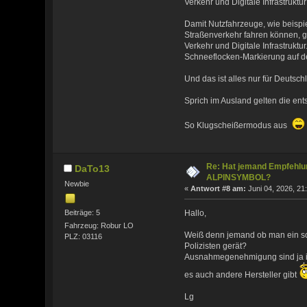
Verkehr und Digitale Infrastruktur
Damit Nutzfahrzeuge, wie beisp
Straßenverkehr fahren können, g
Verkehr und Digitale Infrastrukt
Schneeflocken-Markierung auf d
Und das ist alles nur für Deutsch
Sprich im Ausland gelten die e
So Klugscheißermodus aus
Re: Hat jemand Empfehlun
DaTo13
ALPINSYMBOL?
Newbie
«
Antwort #8 am:
Juni 04, 2026, 21
Beiträge: 5
Hallo,
Fahrzeug: Robur LO
Weiß denn jemand ob man ein sch
PLZ: 03116
Polizisten gerät?
Ausnahmegenehmigung sind ja imme
es auch andere Hersteller gibt
Lg