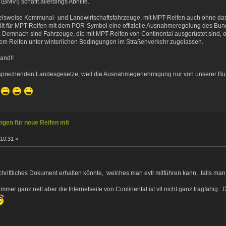
 (BMVI) schafft allerdings Abhilfe.
ielsweise Kommunal- und Landwirtschaftsfahrzeuge, mit MPT-Reifen auch ohne 
ilt für MPT-Reifen mit dem POR-Symbol eine offizielle Ausnahmeregelung des Bun
ur. Demnach sind Fahrzeuge, die mit MPT-Reifen von Continental ausgerüstet sind, of
em Reifen unter winterlichen Bedingungen im Straßenverkehr zugelassen.
land!!
ntsprechenden Landesgesetze, weil die Ausnahmegenehmigung nur von unserer Bü
gen für neue Reifen mit
:10:31 »
riftliches Dokument erhalten könnte, welches man evtl mitführen kann, falls ma
r ganz nett aber die Internetseite von Continental ist vlt nicht ganz tragfähig.