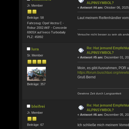
ALPINSYMBOL?
Jr. Member
«
Antwort #4 am:
Oktober 06, 2025,
Beiträge: 58
Laut meinem Reifenhändler vom 
Fahrzeug: Opel Vectra C -
Robur 2002 AKF - Concorde
690SX auf Iveco Turbodaily
Versuche nicht besser zu sein als and
PLZ: 45892
Re: Hat jemand Empfehlun
lura
ALPINSYMBOL?
Sr. Member
«
Antwort #5 am:
Dezember 01, 202
Moin, es gibt Ausnahmen, POR un
https://forum.buschtaxi.org/vie
Gruß Bernd
Beiträge: 357
Gewinne Zeit durch Langsamkeit
Re: Hat jemand Empfehlun
bleifrei
ALPINSYMBOL?
Jr. Member
«
Antwort #6 am:
Dezember 05, 202
Beiträge: 67
Ich schließe mich meinem Vorredn