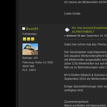
Ich meine als Winterreifen mit M
Liebe Grüße
Re: Hat jemand Empfehlun
Basti83
ALPINSYMBOL?
Full Member
«
Antwort #1 am:
September 24, 20
Gabs hier schon mal das Thema
Der Gesetzgeber sagt folgendes
Die situative Winterreifenpflich
Beiträge: 104
mit Winterreifen ausgestattet sei
Fahrzeug: Robur LO 2002
(über 3,5t) Winterreifen nur auf
AKSF MIII
falls es zu Behinderungen oder 
PLZ: 14974
M+S-Reifen (Matsch & Schnee) si
September 2024 als Winterreife
Einige Spezialfahrzeuge oder so
verfügbar sind.
Zusammengefasst:
Wenn es Reifen mit Alpinsymbol 