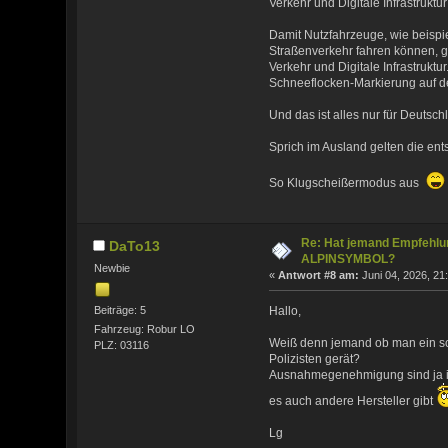
Verkehr und Digitale Infrastruktur
Damit Nutzfahrzeuge, wie beisp
Straßenverkehr fahren können, g
Verkehr und Digitale Infrastrukt
Schneeflocken-Markierung auf d
Und das ist alles nur für Deutsch
Sprich im Ausland gelten die e
So Klugscheißermodus aus
Re: Hat jemand Empfehlun
DaTo13
ALPINSYMBOL?
Newbie
«
Antwort #8 am:
Juni 04, 2026, 21
Beiträge: 5
Hallo,
Fahrzeug: Robur LO
Weiß denn jemand ob man ein sch
PLZ: 03116
Polizisten gerät?
Ausnahmegenehmigung sind ja imme
es auch andere Hersteller gibt
Lg