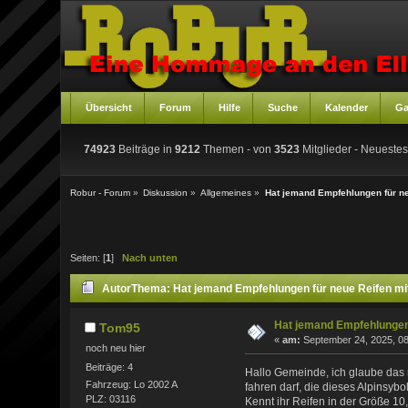
Übersicht
Forum
Hilfe
Suche
Kalender
Ga
74923
Beiträge in
9212
Themen - von
3523
Mitglieder
- Neuestes
Robur - Forum
»
Diskussion
»
Allgemeines
»
Hat jemand Empfehlungen für 
Seiten: [
1
]
Nach unten
Autor
Thema: Hat jemand Empfehlungen für neue Reifen 
Hat jemand Empfehlunge
Tom95
«
am:
September 24, 2025, 08
noch neu hier
Beiträge: 4
Hallo Gemeinde, ich glaube das 
Fahrzeug: Lo 2002 A
fahren darf, die dieses Alpinsybo
PLZ: 03116
Kennt ihr Reifen in der Größe 1