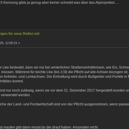
+S Kennung gibts ja genug aber keiner schreibt was über das Alpinsymbol.....
gen für neue Reifen mit
25, 12:05:21 »
.
:
t für Lkw bedeutet, dass sie nur bei winterlichen Straßenverhältnissen, wie Eis, Sc
n müssen. Während für leichte Lkw (bis 3,5t) die Pflicht auf alle Achsen bezogen is
 den Antriebs- und Lenkachsen. Die Einhaltung wird durch Bußgelder und Punkte in
Unfällen kommt.
nd nur noch zulässig, wenn sie vor dem 31. Dezember 2017 hergestellt wurden un
n verwendet werden.
lche der Land- und Forstwirtschaft sind von der Pflicht ausgenommen, wenn passen
zu kaufen gibt dann musst du die drauf haben. Ansonsten nicht.