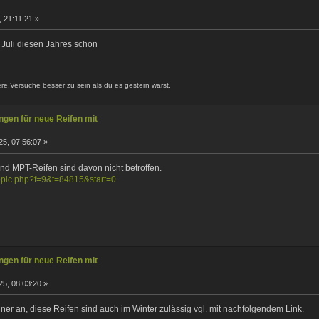
 21:11:21 »
Juli diesen Jahres schon
ere,Versuche besser zu sein als du es gestern warst.
gen für neue Reifen mit
5, 07:56:07 »
d MPT-Reifen sind davon nicht betroffen.
wtopic.php?f=9&t=84815&start=0
gen für neue Reifen mit
5, 08:03:20 »
er an, diese Reifen sind auch im Winter zulässig vgl. mit nachfolgendem Link.