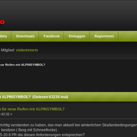
llery
Downloads
Facebook
Einloggen
Registrieren
 Mitglied:
violentstorm
neue Reifen mit ALPINSYMBOL?
mit ALPINSYMBOL? (Gelesen 63234 mal)
n für neue Reifen mit ALPINSYMBOL?
:42:32 »
richtig verstanden zu haben, das man aktuell bei winterlichen Straßenbedingungen
l besitzen ( Berg mit Schneeflocke).
0,5-20 8 PR die diesen Anforderungen entsprechen?