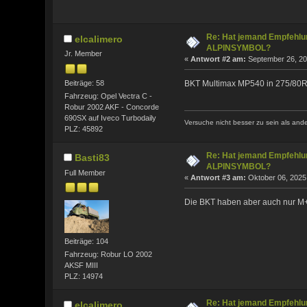
Re: Hat jemand Empfehlun
elcalimero
ALPINSYMBOL?
Jr. Member
«
Antwort #2 am:
September 26, 20
Beiträge: 58
BKT Multimax MP540 in 275/80R
Fahrzeug: Opel Vectra C -
Robur 2002 AKF - Concorde
690SX auf Iveco Turbodaily
Versuche nicht besser zu sein als and
PLZ: 45892
Re: Hat jemand Empfehlun
Basti83
ALPINSYMBOL?
Full Member
«
Antwort #3 am:
Oktober 06, 2025,
Die BKT haben aber auch nur M+S
Beiträge: 104
Fahrzeug: Robur LO 2002
AKSF MIII
PLZ: 14974
Re: Hat jemand Empfehlun
elcalimero