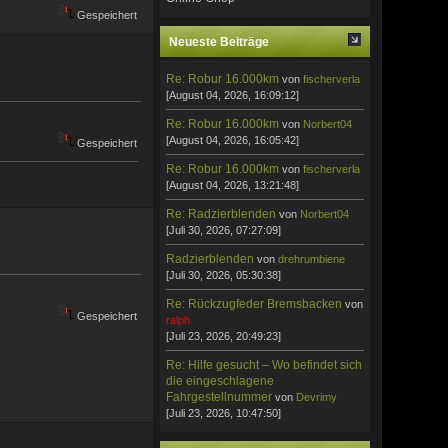
Gespeichert
Neueste Beiträge
Re: Robur 16.000km
von
fischerverla
[August 04, 2026, 16:09:12]
Re: Robur 16.000km
von
Norbert04
[August 04, 2026, 16:05:42]
Gespeichert
Re: Robur 16.000km
von
fischerverla
[August 04, 2026, 13:21:48]
Re: Radzierblenden
von
Norbert04
[Juli 30, 2026, 07:27:09]
Radzierblenden
von
drehrumbiene
[Juli 30, 2026, 05:30:38]
Re: Rückzugfeder Bremsbacken
von
Gespeichert
ralph
[Juli 23, 2026, 20:49:23]
Re: Hilfe gesucht – Wo befindet sich
die eingeschlagene
Fahrgestellnummer
von
Devrimy
[Juli 23, 2026, 10:47:50]