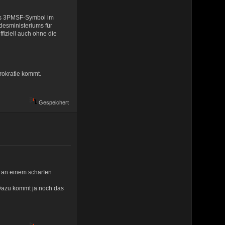
das 3PMSF-Symbol im
desministeriums für
fiziell auch ohne die
rokratie kommt.
Gespeichert
n an einem scharfen
 Dazu kommt ja noch das