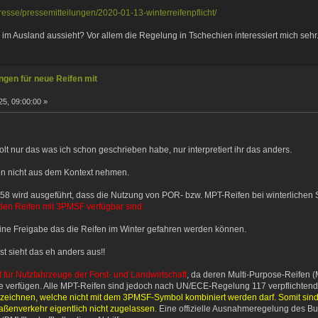
resse/pressemitteilungen/2020-01-13-winterreifenpflicht/
im Ausland aussieht? Vor allem die Regelung in Tschechien interessiert mich sehr
gen für neue Reifen mit
5, 09:00:00 »
holt nur das was ich schon geschrieben habe, nur interpretiert ihr das anders.
en nicht aus dem Kontext nehmen.
 758 wird ausgeführt, dass die Nutzung von POR- bzw. MPT-Reifen bei winterliche
den Reifen mit 3PMSF verfügbar sind.
eine Freigabe das die Reifen im Winter gefahren werden können.
t sieht das eh anders aus!!
cht für Nutzfahrzeuge der Forst- und Landwirtschaft
, da deren Multi-Purpose-Reifen (
efe verfügen. Alle MPT-Reifen sind jedoch nach UN/ECE-Regelung 117 verpflichtend
eichnen, welche nicht mit dem 3PMSF-Symbol kombiniert werden darf. Somit sin
aßenverkehr eigentlich nicht zugelassen
. Eine offizielle Ausnahmeregelung des B