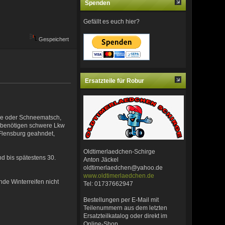
Spenden
Gefällt es euch hier?
Gespeichert
Ersatzteile für Robur
hnee oder Schneematsch,
t, benötigen schwere Lkw
 Flensburg geahndet,
Oldtimerlaedchen-Schirge
d bis spätestens 30.
Anton Jäckel
oldtimerlaedchen@yahoo.de
www.oldtimerlaedchen.de
de Winterreifen nicht
Tel: 01737662947
Bestellungen per E-Mail mit
Teilenummern aus dem letzten
Ersatzteilkatalog oder direkt im
Online-Shop