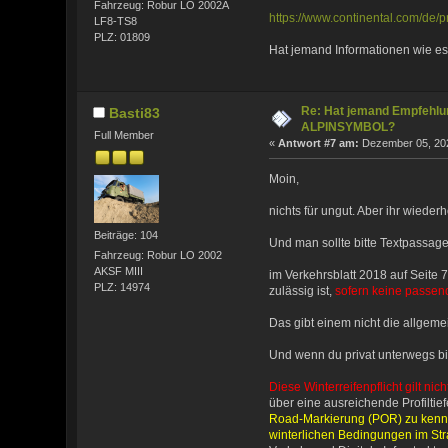
Fahrzeug: Robur LO 2002A
https://www.continental.com/de/p
LF8-TS8
PLZ: 01809
Hat jemand Informationen wie es 
Re: Hat jemand Empfehlun
Basti83
ALPINSYMBOL?
Full Member
«
Antwort #7 am:
Dezember 05, 202
Moin,
nichts für ungut. Aber ihr wieder
Beiträge: 104
Und man sollte bitte Textpassag
Fahrzeug: Robur LO 2002
AKSF MIII
im Verkehrsblatt 2018 auf Seite
PLZ: 14974
zulässig ist,
sofern keine passen
Das gibt einem nicht die allgem
Und wenn du privat unterwegs bis
Diese Winterreifenpflicht gilt ni
über eine ausreichende Profilti
Road-Markierung (POR) zu kennz
winterlichen Bedingungen im Str