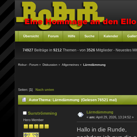
Übersicht
Forum
Hilfe
Suche
Kalender
Galler
74927
Beiträge in
9212
Themen - von
3526
Mitglieder
- Neuestes Mit
Robur - Forum
»
Diskussion
»
Allgemeines
»
Lärmdämmung
Seiten: [
1
]
Nach unten
Autor
Thema: Lärmdämmung (Gelesen 76521 mal)
Lärmdämmung
Surströmming
«
am:
April 29, 2026, 13:24:52 »
Hero Member
Hallo in die Runde,