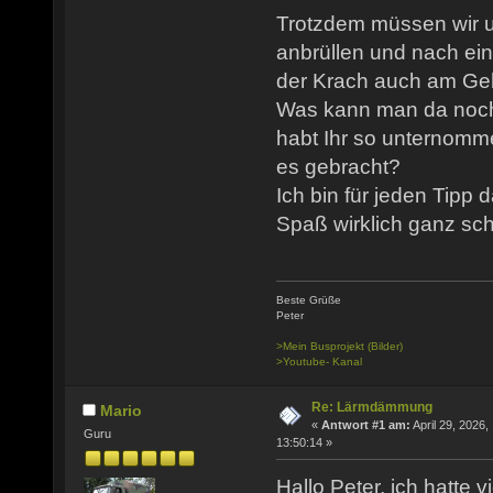
Trotzdem müssen wir u
anbrüllen und nach ei
der Krach auch am Ge
Was kann man da noc
habt Ihr so unternomm
es gebracht?
Ich bin für jeden Tipp
Spaß wirklich ganz sch
Beste Grüße
Peter
>Mein Busprojekt (Bilder)
>Youtube- Kanal
Re: Lärmdämmung
Mario
«
Antwort #1 am:
April 29, 2026,
Guru
13:50:14 »
Hallo Peter, ich hatte v