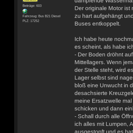
dämpfende Wassermantel
Beiträge: 603
Der originale Motor is
zu hart aufgehängt un
Fahrzeug: Bus B21 Diesel
PLZ: 17252
Buses entkoppelt.
Ich habe heute nochma
es scheint, als habe i
- Der Boden dröhnt au
Mittellagers. Wenn je
der Stelle steht, wird e
Lager selbst sind nag
bloß eine Unwucht in 
desachsierte Kreuzgele
meine Ersatzwelle mal
schicken und dann ei
- Schall durch alle Öf
ich alles mit Lumpen, 
ausgestopft und es ha