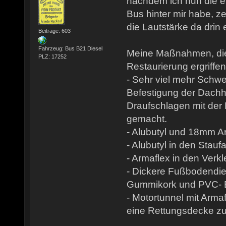
nachdem ich nun die e
Bus hinter mir habe, z
die Lautstärke da drin 
Beiträge: 603
Fahrzeug: Bus B21 Diesel
Meine Maßnahmen, die
PLZ: 17252
Restaurierung ergriffe
- Sehr viel mehr Schw
Befestigung der Dachh
Draufschlagen mit der
gemacht.
- Alubutyl und 18mm A
- Alubutyl in den Stau
- Armaflex in den Verk
- Dickere Fußbodendi
Gummikork und PVC- 
- Motortunnel mit Arma
eine Rettungsdecke zu