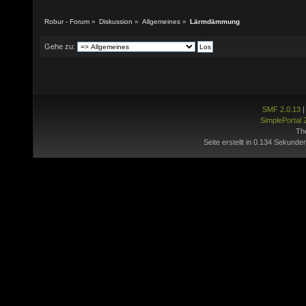
Robur - Forum
»
Diskussion
»
Allgemeines
»
Lärmdämmung
Gehe zu:
SMF 2.0.13
SimplePortal 
Th
Seite erstellt in 0.134 Sekunde