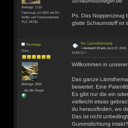
Schaumstofflager.de
Beiträge: 1733
Fahrzeug: LO 2002 mit ZIL-
Ps. Das Noppenzeug br
Koffer und Turbozetamotor
PLZ: 06792
glatte Schaumstoff ist 
Re: Lärmdämmung
Хелмар
«
Antwort #3 am:
April 29, 2026,
Guru
13:56:12 »
Willkommen in unserer 
Das ganze Lärmthema w
Beiträge: 2069
bewertet. Eine Patentlö
...die alte Raupe
Es gibt nur die ein o
vielleicht etwas gebra
du herausfinden, wo d
Das ist nicht unbedingt
Gummidichtung intakt?)