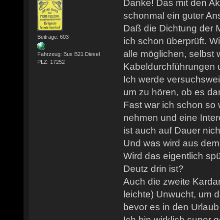
Danke! Das mit den Aku
schonmal ein guter An
Daß die Dichtung der 
Beiträge: 603
ich schon überprüft. W
alle möglichen, selbst
Fahrzeug: Bus B21 Diesel
PLZ: 17252
Kabeldurchführungen us
Ich werde versuchswei
um zu hören, ob es dami
Fast war ich schon so 
nehmen und eine Inter
ist auch auf Dauer nic
Und was wird aus de
Wird das eigentlich spü
Deutz drin ist?
Auch die zweite Karda
leichte) Unwucht, um 
bevor es in den Urlaub
Ich bin wirklich super