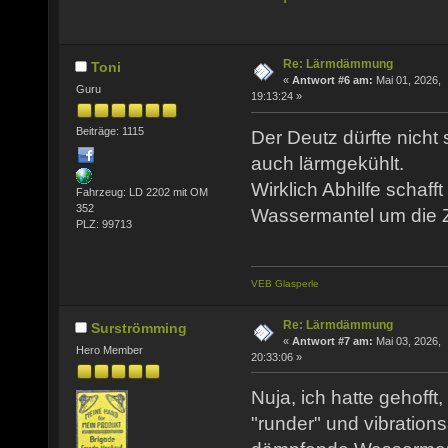
Re: Lärmdämmung
Toni
«
Antwort #6 am:
Mai 01, 2026,
Guru
19:13:24 »
Beiträge: 1115
Der Deutz dürfte nicht so
auch lärmgekühlt.
Wirklich Abhilfe schafft
Fahrzeug: LD 2202 mit OM
352
Wassermantel um die Z
PLZ: 99713
VEB Glasperle
Re: Lärmdämmung
Surströmming
«
Antwort #7 am:
Mai 03, 2026,
Hero Member
20:33:06 »
Nuja, ich hatte gehofft
"runder" und vibrations