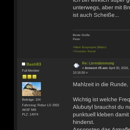
unterwegs, aber mit
ist auch Scheiße...
Beste Grüße
Peter
>Mein Busprojekt (Bilder)
>Youtube- Kanal
Re: Lärmdämmung
Basti83
«
Antwort #5 am:
April 30, 2026,
Full Member
10:16:50 »
Mahlzeit in die Runde,
Wichtig ist welche Fre
Beiträge: 104
Fahrzeug: Robur LO 2002
Alubutyl brauchst du n
AKSF MIII
punktuell kleben dami
PLZ: 14974
hinderst.
Ansonsten das Armafle