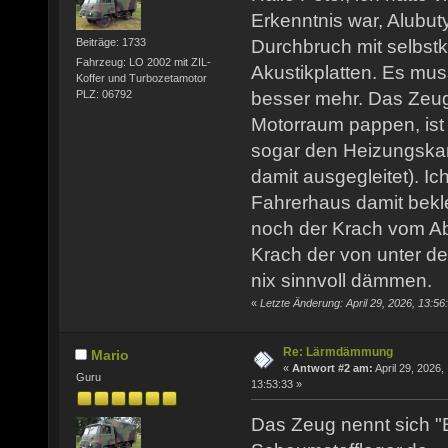
Erkenntnis war, Alubutyl
Durchbruch mit selbstk
Beiträge: 1733
Fahrzeug: LO 2002 mit ZIL-
Akustikplatten. Es mu
Koffer und Turbozetamotor
PLZ: 06792
besser mehr. Das Zeug
Motorraum pappen, ist 
sogar den Heizungskan
damit ausgegleitet). I
Fahrerhaus damit bekl
noch der Krach vom Ab
Krach der von unter de
nix sinnvoll dämmen.
«
Letzte Änderung: April 29, 2026, 13:56
Re: Lärmdämmung
Mario
«
Antwort #2 am:
April 29, 2026,
Guru
13:53:33 »
Das Zeug nennt sich "B