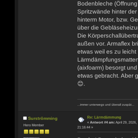
Bodenbleche (Öffnung
Spritzwände hinter de
hinterm Motor, bzw. Ge
über die Gebläseheizu
Die Körperschallübertr
außen vor. Armaflex b
etwas weil es zu leicht
Lärmdämpfungsmatten
(aixfoarm) besorgt und
etwas gebracht. Aber g
😊.
...immer unterwegs und überall zuspät...
Re: Lärmdämmung
Surströmming
«
Antwort #4 am:
April 29, 2026,
Hero Member
21:16:44 »