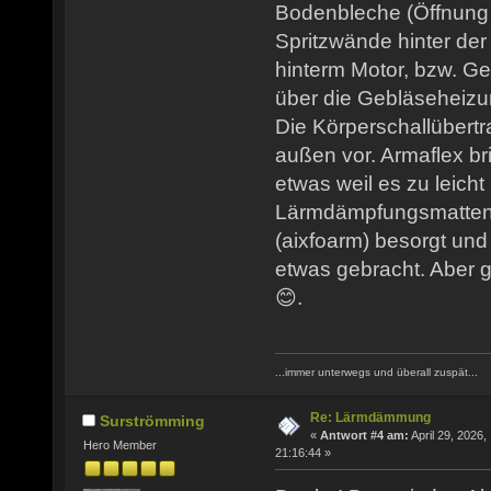
Bodenbleche (Öffnung
Spritzwände hinter de
hinterm Motor, bzw. Ge
über die Gebläseheizu
Die Körperschallübertr
außen vor. Armaflex b
etwas weil es zu leicht
Lärmdämpfungsmatten
(aixfoarm) besorgt und
etwas gebracht. Aber g
😊.
...immer unterwegs und überall zuspät...
Re: Lärmdämmung
Surströmming
«
Antwort #4 am:
April 29, 2026,
Hero Member
21:16:44 »