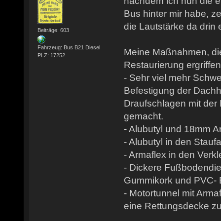
nachdem ich nun die e
Bus hinter mir habe, z
die Lautstärke da drin 
Beiträge: 603
Fahrzeug: Bus B21 Diesel
Meine Maßnahmen, die
PLZ: 17252
Restaurierung ergriffe
- Sehr viel mehr Schw
Befestigung der Dachh
Draufschlagen mit der
gemacht.
- Alubutyl und 18mm A
- Alubutyl in den Stau
- Armaflex in den Verk
- Dickere Fußbodendi
Gummikork und PVC- 
- Motortunnel mit Arma
eine Rettungsdecke zu