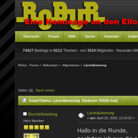
Übersicht
Forum
Hilfe
Suche
Kalender
Galler
74927
Beiträge in
9212
Themen - von
3524
Mitglieder
- Neuestes Mit
Robur - Forum
»
Diskussion
»
Allgemeines
»
Lärmdämmung
Seiten: [
1
]
Nach unten
Autor
Thema: Lärmdämmung (Gelesen 76500 mal)
Lärmdämmung
Surströmming
«
am:
April 29, 2026, 13:24:52 »
Hero Member
Hallo in die Runde,