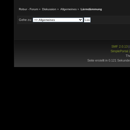
Robur - Forum
»
Diskussion
»
Allgemeines
»
Lärmdämmung
Gehe zu:
SMF 2.0.13
SimplePortal 
Th
Seite erstellt in 0.121 Sekunde