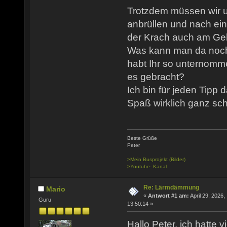
Trotzdem müssen wir u
anbrüllen und nach ei
der Krach auch am Ge
Was kann man da noc
habt Ihr so unternomm
es gebracht?
Ich bin für jeden Tipp
Spaß wirklich ganz sch
Beste Grüße
Peter
>Mein Busprojekt (Bilder)
>Youtube- Kanal
Re: Lärmdämmung
Mario
«
Antwort #1 am:
April 29, 2026,
Guru
13:50:14 »
Hallo Peter, ich hatte v