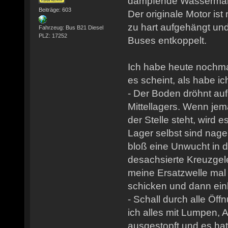
dämpfende Wassermantel
Beiträge: 603
Der originale Motor is
zu hart aufgehängt un
Fahrzeug: Bus B21 Diesel
PLZ: 17252
Buses entkoppelt.
Ich habe heute nochma
es scheint, als habe i
- Der Boden dröhnt au
Mittellagers. Wenn je
der Stelle steht, wird e
Lager selbst sind nag
bloß eine Unwucht in 
desachsierte Kreuzgele
meine Ersatzwelle mal
schicken und dann ei
- Schall durch alle Öf
ich alles mit Lumpen, 
ausgestopft und es ha