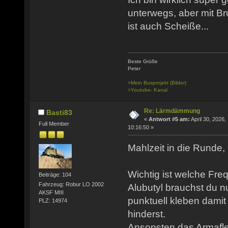
unterwegs, aber mit
ist auch Scheiße...
Beste Grüße
Peter
>Mein Busprojekt (Bilder)
>Youtube- Kanal
Re: Lärmdämmung
Basti83
«
Antwort #5 am:
April 30, 2026,
Full Member
10:16:50 »
Mahlzeit in die Runde,
Wichtig ist welche Fre
Beiträge: 104
Fahrzeug: Robur LO 2002
Alubutyl brauchst du n
AKSF MIII
punktuell kleben dami
PLZ: 14974
hinderst.
Ansonsten das Armafle