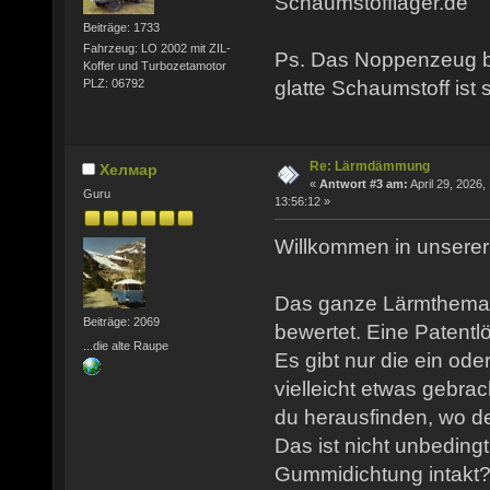
Schaumstofflager.de
Beiträge: 1733
Fahrzeug: LO 2002 mit ZIL-
Ps. Das Noppenzeug br
Koffer und Turbozetamotor
PLZ: 06792
glatte Schaumstoff ist 
Re: Lärmdämmung
Хелмар
«
Antwort #3 am:
April 29, 2026,
Guru
13:56:12 »
Willkommen in unserer 
Das ganze Lärmthema w
Beiträge: 2069
bewertet. Eine Patentlö
...die alte Raupe
Es gibt nur die ein o
vielleicht etwas gebra
du herausfinden, wo d
Das ist nicht unbedingt
Gummidichtung intakt?)