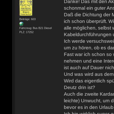
Danke! Das mit den Aku
schonmal ein guter An
Daß die Dichtung der 
Beiträge: 603
ich schon überprüft. W
alle möglichen, selbst
Fahrzeug: Bus B21 Diesel
PLZ: 17252
Kabeldurchführungen us
Ich werde versuchswei
um zu hören, ob es dami
Fast war ich schon so 
nehmen und eine Inter
ist auch auf Dauer nic
Und was wird aus de
Wird das eigentlich spü
Deutz drin ist?
Auch die zweite Karda
leichte) Unwucht, um 
bevor es in den Urlaub
Ich bin wirklich super