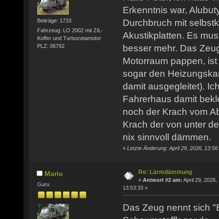
Erkenntnis war, Alubutyl
Durchbruch mit selbstk
Beiträge: 1733
Fahrzeug: LO 2002 mit ZIL-
Akustikplatten. Es mu
Koffer und Turbozetamotor
PLZ: 06792
besser mehr. Das Zeug
Motorraum pappen, ist 
sogar den Heizungskan
damit ausgegleitet). I
Fahrerhaus damit bekl
noch der Krach vom Ab
Krach der von unter de
nix sinnvoll dämmen.
«
Letzte Änderung: April 29, 2026, 13:56
Re: Lärmdämmung
Mario
«
Antwort #2 am:
April 29, 2026,
Guru
13:53:33 »
Das Zeug nennt sich "B