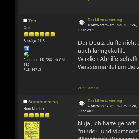
Re: Lärmdämmung
Toni
«
Antwort #6 am:
Mai 01, 2026,
Guru
19:13:24 »
Beiträge: 1115
Der Deutz dürfte nicht so
auch lärmgekühlt.
Wirklich Abhilfe schafft
Fahrzeug: LD 2202 mit OM
352
Wassermantel um die Z
PLZ: 99713
VEB Glasperle
Re: Lärmdämmung
Surströmming
«
Antwort #7 am:
Mai 03, 2026,
Hero Member
20:33:06 »
Nuja, ich hatte gehofft
"runder" und vibrations