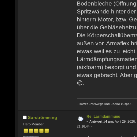
Bodenbleche (Öffnung
Spritzwände hinter de
hinterm Motor, bzw. Ge
über die Gebläseheizu
Die Körperschallübertr
außen vor. Armaflex b
etwas weil es zu leicht
Lärmdämpfungsmatten
(aixfoarm) besorgt und
etwas gebracht. Aber g
😊.
...immer unterwegs und überall zuspät...
Re: Lärmdämmung
Surströmming
«
Antwort #4 am:
April 29, 2026,
Hero Member
21:16:44 »