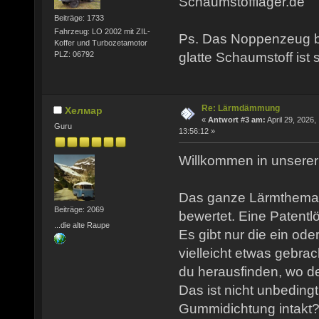
Schaumstofflager.de
Beiträge: 1733
Fahrzeug: LO 2002 mit ZIL-
Ps. Das Noppenzeug br
Koffer und Turbozetamotor
PLZ: 06792
glatte Schaumstoff ist 
Re: Lärmdämmung
Хелмар
«
Antwort #3 am:
April 29, 2026,
Guru
13:56:12 »
Willkommen in unserer 
Das ganze Lärmthema w
Beiträge: 2069
bewertet. Eine Patentlö
...die alte Raupe
Es gibt nur die ein o
vielleicht etwas gebra
du herausfinden, wo d
Das ist nicht unbedingt
Gummidichtung intakt?)