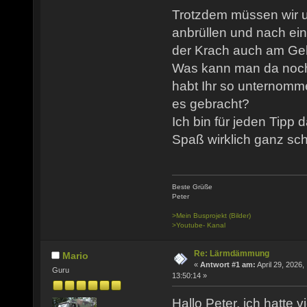
Trotzdem müssen wir u
anbrüllen und nach ei
der Krach auch am Ge
Was kann man da noc
habt Ihr so unternomm
es gebracht?
Ich bin für jeden Tipp
Spaß wirklich ganz sch
Beste Grüße
Peter
>Mein Busprojekt (Bilder)
>Youtube- Kanal
Re: Lärmdämmung
Mario
«
Antwort #1 am:
April 29, 2026,
Guru
13:50:14 »
Hallo Peter, ich hatte v