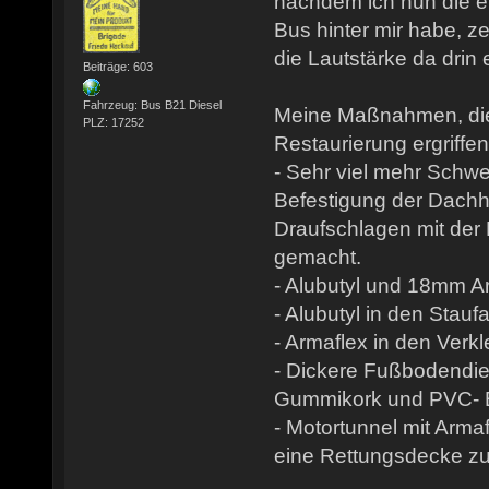
nachdem ich nun die e
Bus hinter mir habe, z
die Lautstärke da drin 
Beiträge: 603
Fahrzeug: Bus B21 Diesel
Meine Maßnahmen, die
PLZ: 17252
Restaurierung ergriffe
- Sehr viel mehr Schw
Befestigung der Dachh
Draufschlagen mit der
gemacht.
- Alubutyl und 18mm A
- Alubutyl in den Stau
- Armaflex in den Verk
- Dickere Fußbodendi
Gummikork und PVC- 
- Motortunnel mit Arma
eine Rettungsdecke zu