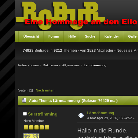
Übersicht
Forum
Hilfe
Suche
Kalender
Galler
74923
Beiträge in
9212
Themen - von
3523
Mitglieder
- Neuestes Mit
Robur - Forum
»
Diskussion
»
Allgemeines
»
Lärmdämmung
Seiten: [
1
]
Nach unten
Autor
Thema: Lärmdämmung (Gelesen 76429 mal)
Lärmdämmung
Surströmming
«
am:
April 29, 2026, 13:24:52 »
Hero Member
Hallo in die Runde,