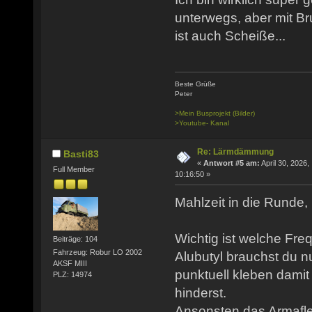
unterwegs, aber mit
ist auch Scheiße...
Beste Grüße
Peter
>Mein Busprojekt (Bilder)
>Youtube- Kanal
Re: Lärmdämmung
Basti83
«
Antwort #5 am:
April 30, 2026,
Full Member
10:16:50 »
Mahlzeit in die Runde,
Wichtig ist welche Fre
Beiträge: 104
Fahrzeug: Robur LO 2002
Alubutyl brauchst du n
AKSF MIII
punktuell kleben dami
PLZ: 14974
hinderst.
Ansonsten das Armafle