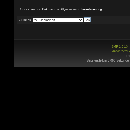
Robur - Forum
»
Diskussion
»
Allgemeines
»
Lärmdämmung
Gehe zu:
SMF 2.0.13
SimplePortal 
Th
Seite erstellt in 0.096 Sekunde