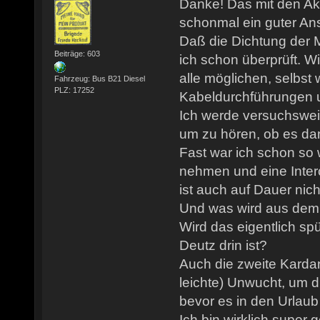
Danke! Das mit den Aku
schonmal ein guter An
Daß die Dichtung der 
Beiträge: 603
ich schon überprüft. W
alle möglichen, selbst
Fahrzeug: Bus B21 Diesel
PLZ: 17252
Kabeldurchführungen us
Ich werde versuchswei
um zu hören, ob es dami
Fast war ich schon so 
nehmen und eine Inter
ist auch auf Dauer nic
Und was wird aus de
Wird das eigentlich spü
Deutz drin ist?
Auch die zweite Karda
leichte) Unwucht, um 
bevor es in den Urlaub
Ich bin wirklich super