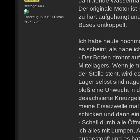
dämpfende Wassermantel
Beiträge: 603
Der originale Motor is
zu hart aufgehängt un
Fahrzeug: Bus B21 Diesel
PLZ: 17252
Buses entkoppelt.
Ich habe heute nochma
es scheint, als habe i
- Der Boden dröhnt au
Mittellagers. Wenn je
der Stelle steht, wird e
Lager selbst sind nag
bloß eine Unwucht in 
desachsierte Kreuzgele
meine Ersatzwelle mal
schicken und dann ei
- Schall durch alle Öf
ich alles mit Lumpen, 
ausgestopft und es ha