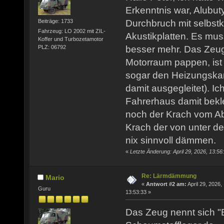
Erkenntnis war, Alubutyl
Durchbruch mit selbstk
Beiträge: 1733
Fahrzeug: LO 2002 mit ZIL-
Akustikplatten. Es mu
Koffer und Turbozetamotor
PLZ: 06792
besser mehr. Das Zeug
Motorraum pappen, ist 
sogar den Heizungskan
damit ausgegleitet). I
Fahrerhaus damit bekl
noch der Krach vom Ab
Krach der von unter de
nix sinnvoll dämmen.
«
Letzte Änderung: April 29, 2026, 13:56
Re: Lärmdämmung
Mario
«
Antwort #2 am:
April 29, 2026,
Guru
13:53:33 »
Das Zeug nennt sich "B