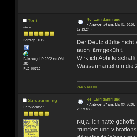
Re: Lärmdämmung
Toni
«
Antwort #6 am:
Mai 01, 2026,
Guru
19:13:24 »
Beiträge: 1115
Der Deutz dürfte nicht so
auch lärmgekühlt.
Wirklich Abhilfe schafft
Fahrzeug: LD 2202 mit OM
352
Wassermantel um die Z
PLZ: 99713
VEB Glasperle
Re: Lärmdämmung
Surströmming
«
Antwort #7 am:
Mai 03, 2026,
Hero Member
20:33:06 »
Nuja, ich hatte gehofft
"runder" und vibrations