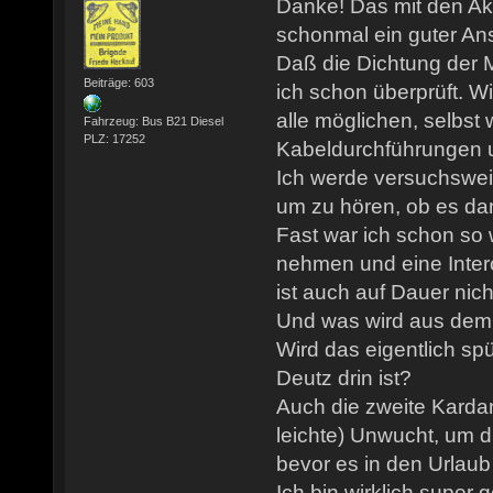
Danke! Das mit den Aku
schonmal ein guter An
Daß die Dichtung der 
Beiträge: 603
ich schon überprüft. W
alle möglichen, selbst
Fahrzeug: Bus B21 Diesel
PLZ: 17252
Kabeldurchführungen us
Ich werde versuchswei
um zu hören, ob es dami
Fast war ich schon so 
nehmen und eine Inter
ist auch auf Dauer nic
Und was wird aus de
Wird das eigentlich spü
Deutz drin ist?
Auch die zweite Karda
leichte) Unwucht, um 
bevor es in den Urlaub
Ich bin wirklich super