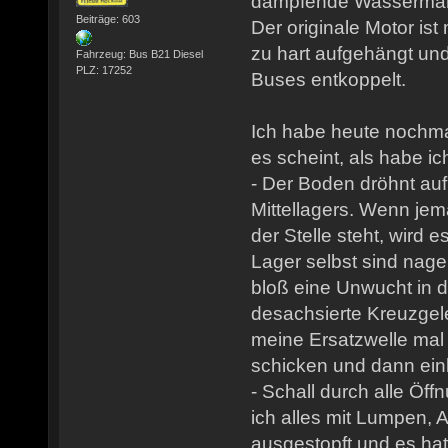
dämpfende Wassermantel
Beiträge: 603
Der originale Motor is
zu hart aufgehängt un
Fahrzeug: Bus B21 Diesel
PLZ: 17252
Buses entkoppelt.
Ich habe heute nochma
es scheint, als habe i
- Der Boden dröhnt au
Mittellagers. Wenn je
der Stelle steht, wird e
Lager selbst sind nag
bloß eine Unwucht in 
desachsierte Kreuzgele
meine Ersatzwelle mal
schicken und dann ei
- Schall durch alle Öf
ich alles mit Lumpen, 
ausgestopft und es ha