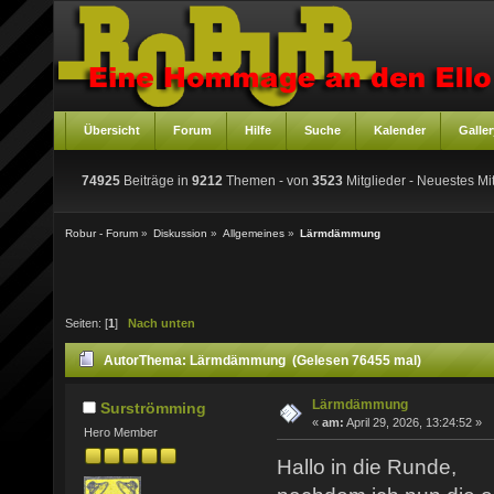
Übersicht
Forum
Hilfe
Suche
Kalender
Galler
74925
Beiträge in
9212
Themen - von
3523
Mitglieder
- Neuestes Mit
Robur - Forum
»
Diskussion
»
Allgemeines
»
Lärmdämmung
Seiten: [
1
]
Nach unten
Autor
Thema: Lärmdämmung (Gelesen 76455 mal)
Lärmdämmung
Surströmming
«
am:
April 29, 2026, 13:24:52 »
Hero Member
Hallo in die Runde,