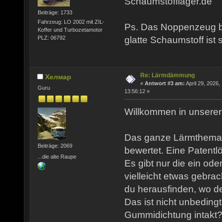
Schaumstofflager.de
Beiträge: 1733
Fahrzeug: LO 2002 mit ZIL-
Ps. Das Noppenzeug br
Koffer und Turbozetamotor
PLZ: 06792
glatte Schaumstoff ist 
Re: Lärmdämmung
Хелмар
«
Antwort #3 am:
April 29, 2026,
Guru
13:56:12 »
Willkommen in unserer 
Das ganze Lärmthema w
Beiträge: 2069
bewertet. Eine Patentlö
...die alte Raupe
Es gibt nur die ein o
vielleicht etwas gebra
du herausfinden, wo d
Das ist nicht unbedingt
Gummidichtung intakt?)