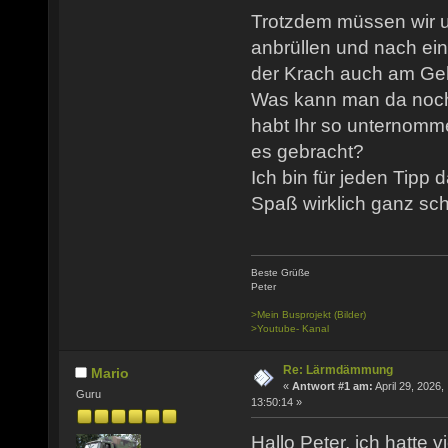
Trotzdem müssen wir u
anbrüllen und nach ei
der Krach auch am Ge
Was kann man da noc
habt Ihr so unternomm
es gebracht?
Ich bin für jeden Tipp
Spaß wirklich ganz sch
Beste Grüße
Peter
>Mein Busprojekt (Bilder)
>Youtube- Kanal
Re: Lärmdämmung
Mario
«
Antwort #1 am:
April 29, 2026,
Guru
13:50:14 »
Hallo Peter, ich hatte v