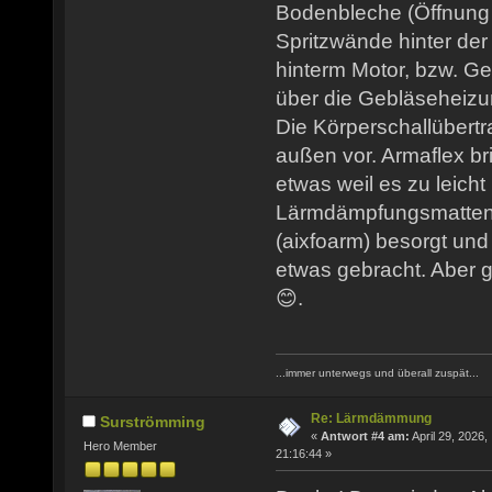
Bodenbleche (Öffnung
Spritzwände hinter de
hinterm Motor, bzw. Ge
über die Gebläseheizu
Die Körperschallübertr
außen vor. Armaflex b
etwas weil es zu leicht
Lärmdämpfungsmatten
(aixfoarm) besorgt und
etwas gebracht. Aber g
😊.
...immer unterwegs und überall zuspät...
Re: Lärmdämmung
Surströmming
«
Antwort #4 am:
April 29, 2026,
Hero Member
21:16:44 »