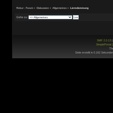
Robur - Forum
»
Diskussion
»
Allgemeines
»
Lärmdämmung
Gehe zu:
SMF 2.0.13
SimplePortal 
Th
Seite erstellt in 0.162 Sekunde