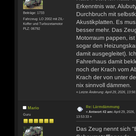
Erkenntnis war, Alubutyl
Durchbruch mit selbstk
Beiträge: 1733
Fahrzeug: LO 2002 mit ZIL-
Akustikplatten. Es mu
Koffer und Turbozetamotor
PLZ: 06792
besser mehr. Das Zeug
Motorraum pappen, ist 
sogar den Heizungskan
damit ausgegleitet). I
Fahrerhaus damit bekl
noch der Krach vom Ab
Krach der von unter de
nix sinnvoll dämmen.
«
Letzte Änderung: April 29, 2026, 13:56
Re: Lärmdämmung
Mario
«
Antwort #2 am:
April 29, 2026,
Guru
13:53:33 »
Das Zeug nennt sich "B