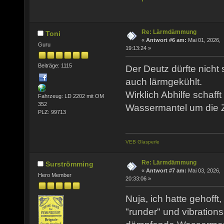
Re: Lärmdämmung
Toni
«
Antwort #6 am:
Mai 01, 2026,
Guru
19:13:24 »
Beiträge: 1115
Der Deutz dürfte nicht so
auch lärmgekühlt.
Wirklich Abhilfe schafft
Fahrzeug: LD 2202 mit OM
352
Wassermantel um die Z
PLZ: 99713
VEB Glasperle
Re: Lärmdämmung
Surströmming
«
Antwort #7 am:
Mai 03, 2026,
Hero Member
20:33:06 »
Nuja, ich hatte gehofft
"runder" und vibrations