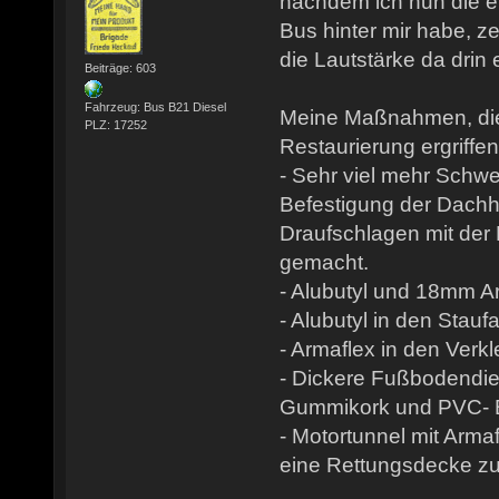
nachdem ich nun die e
Bus hinter mir habe, z
die Lautstärke da drin 
Beiträge: 603
Fahrzeug: Bus B21 Diesel
Meine Maßnahmen, die
PLZ: 17252
Restaurierung ergriffe
- Sehr viel mehr Schw
Befestigung der Dachh
Draufschlagen mit der
gemacht.
- Alubutyl und 18mm A
- Alubutyl in den Stau
- Armaflex in den Verk
- Dickere Fußbodendi
Gummikork und PVC- 
- Motortunnel mit Arma
eine Rettungsdecke zu