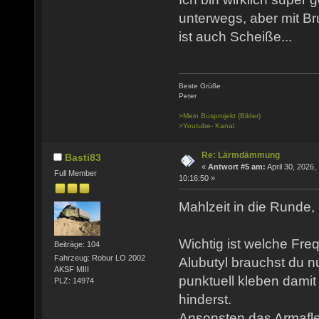
unterwegs, aber mit
ist auch Scheiße...
Beste Grüße
Peter
>Mein Busprojekt (Bilder)
>Youtube- Kanal
Re: Lärmdämmung
Basti83
«
Antwort #5 am:
April 30, 2026,
Full Member
10:16:50 »
Mahlzeit in die Runde,
Wichtig ist welche Fre
Beiträge: 104
Fahrzeug: Robur LO 2002
Alubutyl brauchst du n
AKSF MIII
punktuell kleben dami
PLZ: 14974
hinderst.
Ansonsten das Armafle