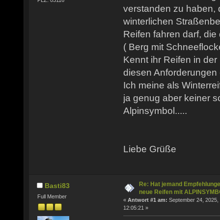
PLZ: 03116
verstanden zu haben, 
winterlichen Straßenb
Reifen fahren darf, die
( Berg mit Schneeflock
Kennt ihr Reifen in de
diesen Anforderungen
Ich meine als Winterre
ja genug aber keiner s
Alpinsymbol.....
Liebe Grüße
Re: Hat jemand Empfehlunge
Basti83
neue Reifen mit ALPINSYM
Full Member
«
Antwort #1 am:
September 24, 2025,
12:05:21 »