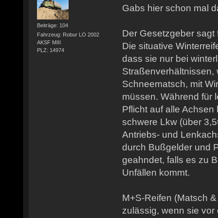
Gabs hier schon mal 
Beiträge: 104
Der Gesetzgeber sagt 
Fahrzeug: Robur LO 2002
AKSF MIII
Die situative Winterreif
PLZ: 14974
dass sie nur bei winter
Straßenverhältnissen, 
Schneematsch, mit Wint
müssen. Während für le
Pflicht auf alle Achsen
schwere Lkw (über 3,5t
Antriebs- und Lenkach
durch Bußgelder und P
geahndet, falls es zu
Unfällen kommt.
M+S-Reifen (Matsch & 
zulässig, wenn sie vo