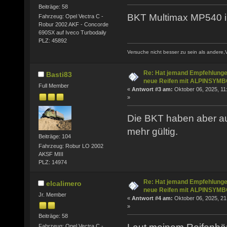
Beiträge: 58
BKT Multimax MP540 i
Fahrzeug: Opel Vectra C -
Robur 2002 AKF - Concorde
690SX auf Iveco Turbodaily
PLZ: 45892
Versuche nicht besser zu sein als andere,
Re: Hat jemand Empfehlunge
Basti83
neue Reifen mit ALPINSYM
Full Member
«
Antwort #3 am:
Oktober 06, 2025, 11
»
Die BKT haben aber au
mehr gültig.
Beiträge: 104
Fahrzeug: Robur LO 2002
AKSF MIII
PLZ: 14974
Re: Hat jemand Empfehlunge
elcalimero
neue Reifen mit ALPINSYM
Jr. Member
«
Antwort #4 am:
Oktober 06, 2025, 21
»
Beiträge: 58
Fahrzeug: Opel Vectra C -