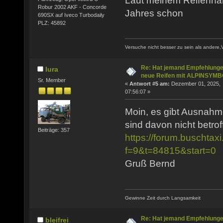
Laut meinem Reifenhän
Robur 2002 AKF - Concorde
Jahres schon
690SX auf Iveco Turbodaily
PLZ: 45892
Versuche nicht besser zu sein als andere,
Re: Hat jemand Empfehlunge
lura
neue Reifen mit ALPINSYM
Sr. Member
«
Antwort #5 am:
Dezember 01, 2025,
07:56:07 »
Moin, es gibt Ausnah
sind davon nicht betrof
Beiträge: 357
https://forum.buschtax
f=9&t=84815&start=0
Gruß Bernd
Gewinne Zeit durch Langsamkeit
Re: Hat jemand Empfehlunge
bleifrei