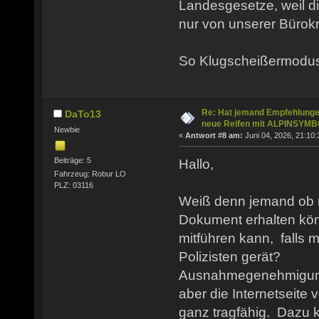
Landesgesetze, weil
nur von unserer Bürok
So Klugscheißermod
Re: Hat jemand Empfehlunge
DaTo13
neue Reifen mit ALPINSYM
Newbie
«
Antwort #8 am:
Juni 04, 2026, 21:10:
Beiträge: 5
Hallo,
Fahrzeug: Robur LO
PLZ: 03116
Weiß denn jemand ob m
Dokument erhalten kön
mitführen kann, falls 
Polizisten gerät?
Ausnahmegenehmigung 
aber die Internetseite v
ganz tragfähig. Dazu 