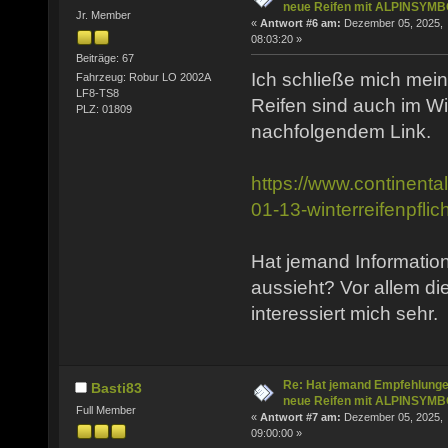
neue Reifen mit ALPINSYM
Jr. Member
«
Antwort #6 am:
Dezember 05, 2025,
08:03:20 »
Beiträge: 67
Ich schließe mich mei
Fahrzeug: Robur LO 2002A
LF8-TS8
Reifen sind auch im Win
PLZ: 01809
nachfolgendem Link.
https://www.continenta
01-13-winterreifenpflich
Hat jemand Informatio
aussieht? Vor allem d
interessiert mich sehr.
Re: Hat jemand Empfehlunge
Basti83
neue Reifen mit ALPINSYM
Full Member
«
Antwort #7 am:
Dezember 05, 2025,
09:00:00 »