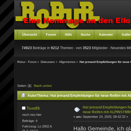
Übersicht
Forum
Hilfe
Suche
Kalender
Galler
74923
Beiträge in
9212
Themen - von
3523
Mitglieder
- Neuestes Mit
Robur - Forum
»
Diskussion
»
Allgemeines
»
Hat jemand Empfehlungen für neue
Seiten: [
1
]
Nach unten
Autor
Thema: Hat jemand Empfehlungen für neue Reifen mit
Hat jemand Empfehlungen fü
Tom95
neue Reifen mit ALPINSYM
noch neu hier
«
am:
September 24, 2025, 08:42:32 »
Beiträge: 4
Fahrzeug: Lo 2002 A
Hallo Gemeinde, ich gl