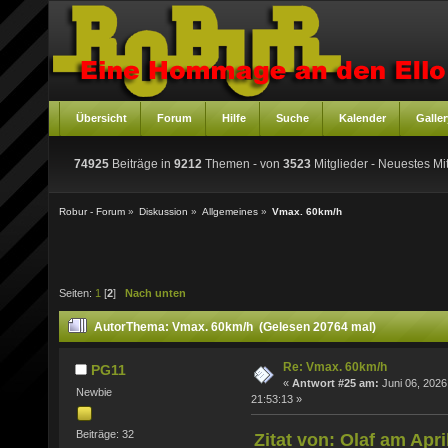
Übersicht
Forum
Hilfe
Suche
Kalender
Galler
74925
Beiträge in
9212
Themen - von
3523
Mitglieder
- Neuestes Mit
Robur - Forum
»
Diskussion
»
Allgemeines
»
Vmax. 60km/h
Seiten:
1
[
2
]
Nach unten
Autor
Thema: Vmax. 60km/h (Gelesen 20764 mal)
Re: Vmax. 60km/h
PG11
«
Antwort #25 am:
Juni 06, 2026
Newbie
21:53:13 »
Beiträge: 32
Zitat von: Olaf am Apri