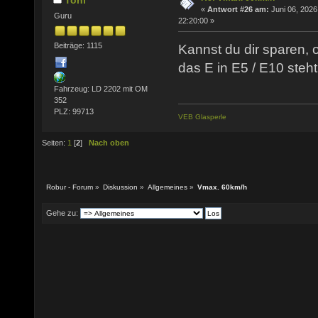
«
Antwort #26 am:
Juni 06, 2026
Guru
22:20:00 »
Beiträge: 1115
Kannst du dir sparen, 
das E in E5 / E10 ste
Fahrzeug: LD 2202 mit OM
352
PLZ: 99713
VEB Glasperle
Seiten:
1
[
2
]
Nach oben
Robur - Forum
»
Diskussion
»
Allgemeines
»
Vmax. 60km/h
Gehe zu: