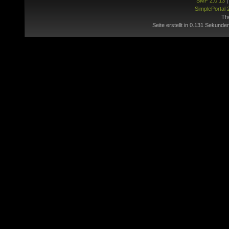
SMF 2.0.13
SimplePortal 
Th
Seite erstellt in 0.131 Sekunde