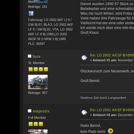
Davon wurden 1990 97 Stück zu
Beiträge: 181
Beladeplan und eine schematisc
Was mir noch fehlen, sind Fotos 
Viele haben ihre Fahrzeuge für 
Fahrzeug: LO 2002 AKF Lf 8 /
Vielleicht hat der eine oder ande
GW Bj 87, BLA 3, LO 2002 AKF
Ich würde mich über eine Info fr
LF 8 / SW Bj 82, VTA, LO 2002
Gruß Klaus
AKF LF 8 Bj 1989,LO 2002
AKSF M 3 HRW 1 Bj 1980
PLZ: 39397
Re: LO 2002 AKSF III HR
lura
«
Antwort #1 am:
November 1
Sr. Member
Glückwunsch zum Neuerwerb, wiev
Gruß Bernd
Beiträge: 357
Gewinne Zeit durch Langsamkeit
Re: LO 2002 AKSF III HR
majestix
«
Antwort #2 am:
Dezember 0
Full Member
Hallo Bernd,
kein Platz mehr