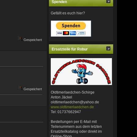
Spenden
Gefällt es euch hier?
Gespeichert
Ersatzteile für Robur
Gespeichert
Oldtimerlaedchen-Schirge
Anton Jäckel
oldtimerlaedchen@yahoo.de
www.oldtimerlaedchen.de
Tel: 01737662947
Bestellungen per E-Mail mit
Teilenummern aus dem letzten
Ersatzteilkatalog oder direkt im
Online-Shop