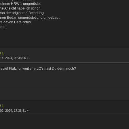
 einem HRW 1 umgerüstet.
he Ansicht habe ich schon.
von der originalen Beladung.
ihren Bedarf umgerüstet und umgebaut.
re davon Detailfotos.
euen.
W 1
4, 2024, 06:35:06 »
iel Platz für weit er e LO's hast Du denn noch?
W 1
2, 2024, 17:36:51 »