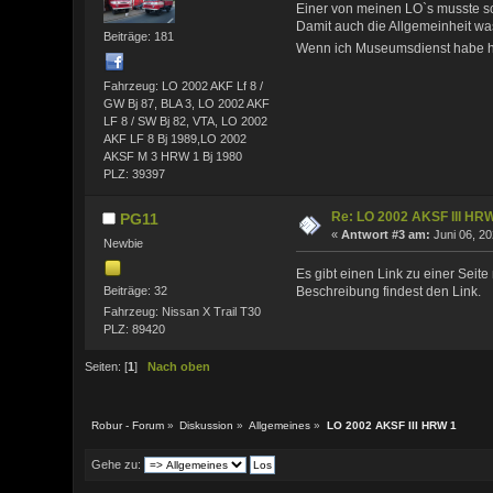
Einer von meinen LO`s musste s
Damit auch die Allgemeinheit wa
Beiträge: 181
Wenn ich Museumsdienst habe hö
Fahrzeug: LO 2002 AKF Lf 8 /
GW Bj 87, BLA 3, LO 2002 AKF
LF 8 / SW Bj 82, VTA, LO 2002
AKF LF 8 Bj 1989,LO 2002
AKSF M 3 HRW 1 Bj 1980
PLZ: 39397
Re: LO 2002 AKSF III HR
PG11
«
Antwort #3 am:
Juni 06, 20
Newbie
Es gibt einen Link zu einer Seite
Beiträge: 32
Beschreibung findest den Link.
Fahrzeug: Nissan X Trail T30
PLZ: 89420
Seiten: [
1
]
Nach oben
Robur - Forum
»
Diskussion
»
Allgemeines
»
LO 2002 AKSF III HRW 1
Gehe zu: