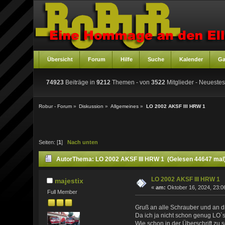
Übersicht
Forum
Hilfe
Suche
Kalender
Ga
74923
Beiträge in
9212
Themen - von
3522
Mitglieder
- Neuestes
Robur - Forum
»
Diskussion
»
Allgemeines
»
LO 2002 AKSF III HRW 1
Seiten: [
1
]
Nach unten
Autor
Thema: LO 2002 AKSF III HRW 1 (Gelesen 44647 mal
LO 2002 AKSF III HRW 1
majestix
«
am:
Oktober 16, 2024, 23:0
Full Member
Gruß an alle Schrauber und an di
Da ich ja nicht schon genug LO`s
Wie schon in der Überschrift zu s