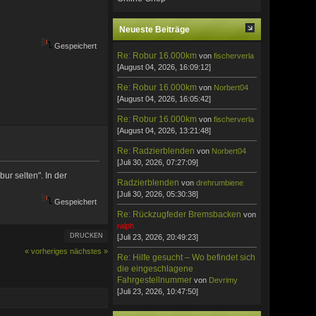
Neueste Beiträge
Gespeichert
Re: Robur 16.000km
von
fischerverla
[August 04, 2026, 16:09:12]
Re: Robur 16.000km
von
Norbert04
[August 04, 2026, 16:05:42]
Re: Robur 16.000km
von
fischerverla
[August 04, 2026, 13:21:48]
Re: Radzierblenden
von
Norbert04
[Juli 30, 2026, 07:27:09]
ur selten". In der
Radzierblenden
von
drehrumbiene
[Juli 30, 2026, 05:30:38]
Gespeichert
Re: Rückzugfeder Bremsbacken
von
ralph
DRUCKEN
[Juli 23, 2026, 20:49:23]
« vorheriges
nächstes »
Re: Hilfe gesucht – Wo befindet sich
die eingeschlagene
Fahrgestellnummer
von
Devrimy
[Juli 23, 2026, 10:47:50]