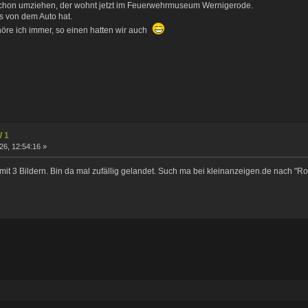
chon umziehen, der wohnt jetzt im Feuerwehrmuseum Wernigerode.
s von dem Auto hat.
re ich immer, so einen hatten wir auch
W 1
26, 12:54:16 »
 mit 3 Bildern. Bin da mal zufällig gelandet. Such ma bei kleinanzeigen.de nach "Rob