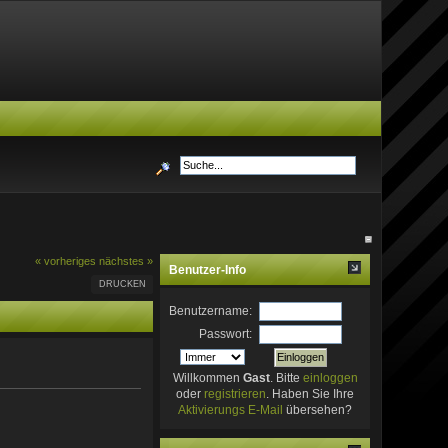
« vorheriges
nächstes »
Benutzer-Info
DRUCKEN
Benutzername:
Passwort:
Willkommen
Gast
. Bitte
einloggen
oder
registrieren
. Haben Sie Ihre
Aktivierungs E-Mail
übersehen?