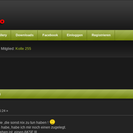
llery
Downloads
Facebook
Einloggen
Registrieren
 Mitglied:
Kolle 255
)
6:24 »
e ,die sonst nix zu tun haben !
 habe, habe ich mir noch einen zugelegt.
ehen ist, einen AKSF III.