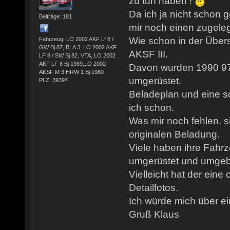
zu tun haben !
Da ich ja nicht schon 
Beiträge: 181
mir noch einen zugeleg
Wie schon in der Übersc
Fahrzeug: LO 2002 AKF Lf 8 /
GW Bj 87, BLA 3, LO 2002 AKF
AKSF III.
LF 8 / SW Bj 82, VTA, LO 2002
AKF LF 8 Bj 1989,LO 2002
Davon wurden 1990 9
AKSF M 3 HRW 1 Bj 1980
umgerüstet.
PLZ: 39397
Beladeplan und eine s
ich schon.
Was mir noch fehlen, s
originalen Beladung.
Viele haben ihre Fahrz
umgerüstet und umgeb
Vielleicht hat der ein
Detailfotos.
Ich würde mich über ei
Gruß Klaus