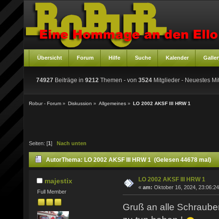
Übersicht
Forum
Hilfe
Suche
Kalender
Galler
74927
Beiträge in
9212
Themen - von
3524
Mitglieder
- Neuestes Mit
Robur - Forum
»
Diskussion
»
Allgemeines
»
LO 2002 AKSF III HRW 1
Seiten: [
1
]
Nach unten
Autor
Thema: LO 2002 AKSF III HRW 1 (Gelesen 44678 mal)
LO 2002 AKSF III HRW 1
majestix
«
am:
Oktober 16, 2024, 23:06:24
Full Member
Gruß an alle Schrauber