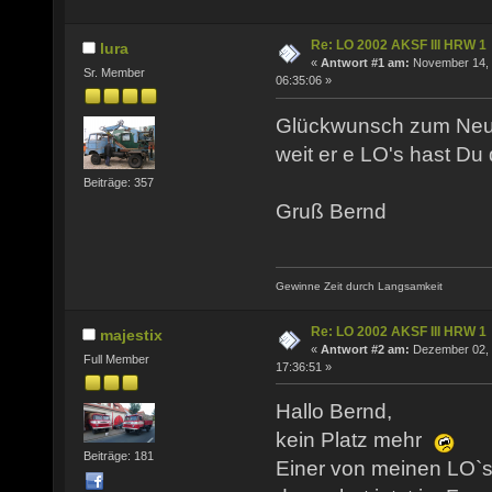
Re: LO 2002 AKSF III HRW 1
lura
«
Antwort #1 am:
November 14, 
Sr. Member
06:35:06 »
Glückwunsch zum Neuer
weit er e LO's hast D
Beiträge: 357
Gruß Bernd
Gewinne Zeit durch Langsamkeit
Re: LO 2002 AKSF III HRW 1
majestix
«
Antwort #2 am:
Dezember 02, 
Full Member
17:36:51 »
Hallo Bernd,
kein Platz mehr
Beiträge: 181
Einer von meinen LO`