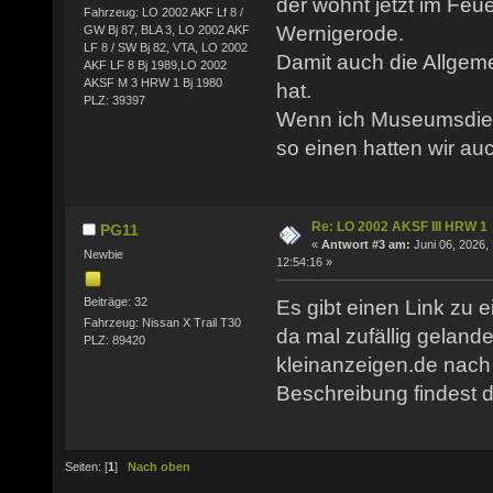
der wohnt jetzt im F
Fahrzeug: LO 2002 AKF Lf 8 /
Wernigerode.
GW Bj 87, BLA 3, LO 2002 AKF
LF 8 / SW Bj 82, VTA, LO 2002
Damit auch die Allgem
AKF LF 8 Bj 1989,LO 2002
AKSF M 3 HRW 1 Bj 1980
hat.
PLZ: 39397
Wenn ich Museumsdien
so einen hatten wir a
Re: LO 2002 AKSF III HRW 1
PG11
«
Antwort #3 am:
Juni 06, 2026,
Newbie
12:54:16 »
Beiträge: 32
Es gibt einen Link zu ei
Fahrzeug: Nissan X Trail T30
da mal zufällig geland
PLZ: 89420
kleinanzeigen.de nach 
Beschreibung findest d
Seiten: [
1
]
Nach oben