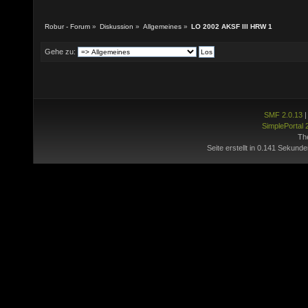
Robur - Forum
»
Diskussion
»
Allgemeines
»
LO 2002 AKSF III HRW 1
Gehe zu:
SMF 2.0.13
SimplePortal 
Th
Seite erstellt in 0.141 Sekunde