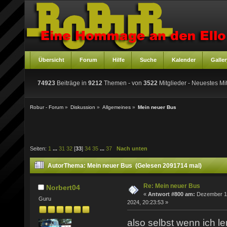
Übersicht
Forum
Hilfe
Suche
Kalender
Galler
74923
Beiträge in
9212
Themen - von
3522
Mitglieder
- Neuestes Mit
Robur - Forum
»
Diskussion
»
Allgemeines
»
Mein neuer Bus
Seiten:
1
...
31
32
[
33
]
34
35
...
37
Nach unten
Autor
Thema: Mein neuer Bus (Gelesen 2091714 mal)
Re: Mein neuer Bus
Norbert04
«
Antwort #800 am:
Dezember 1
Guru
2024, 20:23:53 »
also selbst wenn ich le