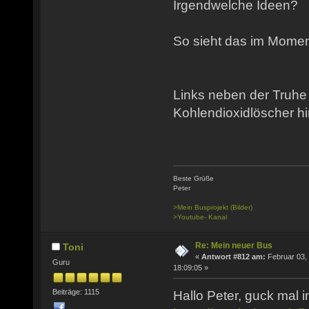
Irgendwelche Ideen?
So sieht das im Momen
Links neben der Truhe 
Kohlendioxidlöscher hi
Beste Grüße
Peter
>Mein Busprojekt (Bilder)
>Youtube- Kanal
Re: Mein neuer Bus
Toni
«
Antwort #812 am:
Februar 03,
Guru
18:09:05 »
Beiträge: 1115
Hallo Peter, guck ma