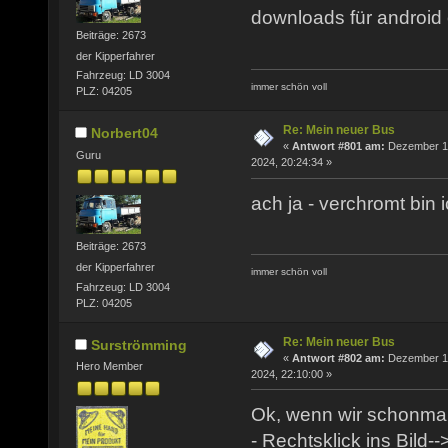
downloads für android 
Beiträge: 2673
der Kipperfahrer
Fahrzeug: LD 3004
immer schön voll
PLZ: 04205
Re: Mein neuer Bus
Norbert04
«
Antwort #801 am:
Dezember 1
Guru
2024, 20:24:34 »
ach ja - verchromt bin 
Beiträge: 2673
der Kipperfahrer
immer schön voll
Fahrzeug: LD 3004
PLZ: 04205
Re: Mein neuer Bus
Surströmming
«
Antwort #802 am:
Dezember 1
Hero Member
2024, 22:10:00 »
Ok, wenn wir schonmal
- Rechtsklick ins Bild-