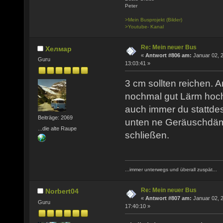
Peter
>Mein Busprojekt (Bilder)
>Youtube- Kanal
Re: Mein neuer Bus
Хелмар
«
Antwort #806 am:
Januar 02, 
Guru
13:03:41 »
3 cm sollten reichen. 
nochmal gut Lärm hoch
auch immer du stattdes
Beiträge: 2069
unten ne Geräuschdäm
...die alte Raupe
schließen.
...immer unterwegs und überall zuspät...
Re: Mein neuer Bus
Norbert04
«
Antwort #807 am:
Januar 02, 
Guru
17:40:10 »