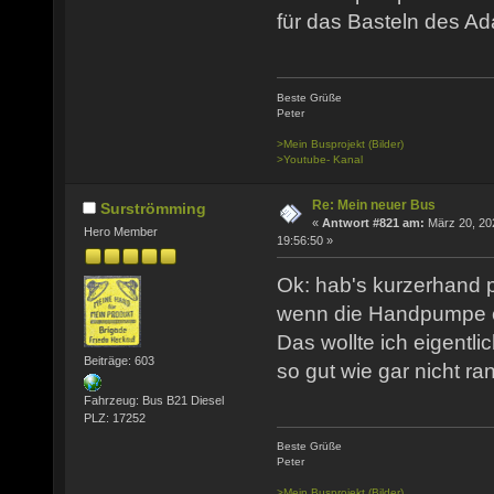
für das Basteln des A
Beste Grüße
Peter
>Mein Busprojekt (Bilder)
>Youtube- Kanal
Re: Mein neuer Bus
Surströmming
«
Antwort #821 am:
März 20, 20
Hero Member
19:56:50 »
Ok: hab's kurzerhand pr
wenn die Handpumpe ent
Das wollte ich eigentl
Beiträge: 603
so gut wie gar nicht r
Fahrzeug: Bus B21 Diesel
PLZ: 17252
Beste Grüße
Peter
>Mein Busprojekt (Bilder)