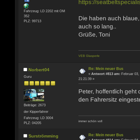
https://seatbeltspecia
Fahrzeug: LD 2202 mit OM
352
Die haben auch blaue, 
PLZ: 99713
auch so lang..
Grüße, Toni
VEB Glasperle
Re: Mein neuer Bus
Norbert04
«
Antwort #813 am:
Februar 03,
Guru
21:21:39 »
Peter, hoffentlich geh
den Fahrersitz eingeste
Beiträge: 2673
der Kipperfahrer
Fahrzeug: LD 3004
immer schön voll
PLZ: 04205
Re: Mein neuer Bus
Surströmming
«
Antwort #814 am:
Februar 04,