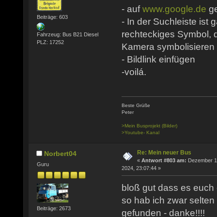
- auf
www.google.de
g
Beiträge: 603
- In der Suchleiste ist 
rechteckiges Symbol, d
Fahrzeug: Bus B21 Diesel
PLZ: 17252
Kamera symbolisieren s
- Bildlink einfügen
-voilá.
Beste Grüße
Peter
>Mein Busprojekt (Bilder)
>Youtube- Kanal
Re: Mein neuer Bus
Norbert04
«
Antwort #803 am:
Dezember 1
Guru
2024, 23:07:44 »
bloß gut dass es euch g
so hab ich zwar selten
Beiträge: 2673
gefunden - danke!!!!