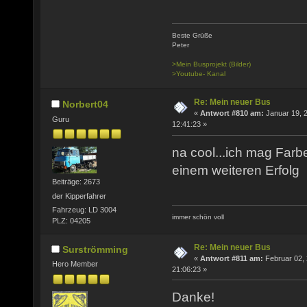
Beste Grüße
Peter
>Mein Busprojekt (Bilder)
>Youtube- Kanal
Re: Mein neuer Bus
Norbert04
«
Antwort #810 am:
Januar 19, 
Guru
12:41:23 »
na cool...ich mag Farb
einem weiteren Erfolg
Beiträge: 2673
der Kipperfahrer
Fahrzeug: LD 3004
immer schön voll
PLZ: 04205
Re: Mein neuer Bus
Surströmming
«
Antwort #811 am:
Februar 02, 
Hero Member
21:06:23 »
Danke!