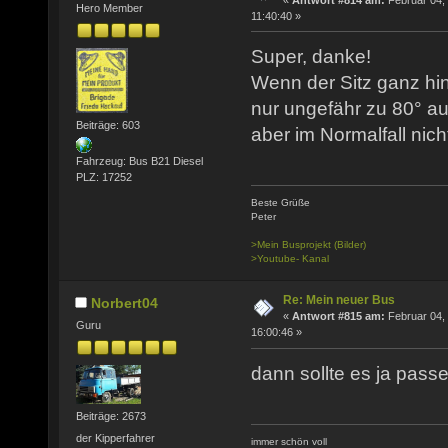
Hero Member
11:40:40 »
Super, danke!
Wenn der Sitz ganz hin
nur ungefähr zu 80° auf
Beiträge: 603
aber im Normalfall nich
Fahrzeug: Bus B21 Diesel
PLZ: 17252
Beste Grüße
Peter
>Mein Busprojekt (Bilder)
>Youtube- Kanal
Re: Mein neuer Bus
Norbert04
«
Antwort #815 am:
Februar 04,
Guru
16:00:46 »
dann sollte es ja passe
Beiträge: 2673
der Kipperfahrer
immer schön voll