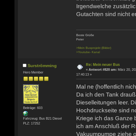
Irgendwelche zusätzli
Gutachten sind nicht er
Beste Grüße
Peter
>Mein Busprojekt (Bilder)
>Youtube- Kanal
Re: Mein neuer Bus
Surströmming
«
Antwort #820 am:
März 20, 20
Hero Member
17:40:13 »
Mal ne (hoffentlich ni
Da ich den Tank drauße
Dieselleitungen leer.
Beiträge: 603
Hochdruckseite sind no
Kriege ich das Ganze be
Fahrzeug: Bus B21 Diesel
PLZ: 17252
ich am Anschluß der Rü
Vakuumpumpe ziehe ode