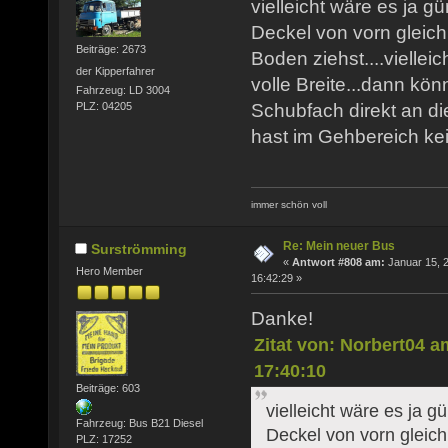
vielleicht wäre es ja g
Deckel von vorn gleich
Beiträge: 2673
Boden ziehst....viellei
der Kipperfahrer
volle Breite...dann kö
Fahrzeug: LD 3004
Schubfach direkt an d
PLZ: 04205
hast im Gehbereich kein
immer schön voll
Re: Mein neuer Bus
Surströmming
«
Antwort #808 am:
Januar 15, 
Hero Member
16:42:29 »
Danke!
Zitat von: Norbert04 a
17:40:10
Beiträge: 603
vielleicht wäre es ja g
Fahrzeug: Bus B21 Diesel
Deckel von vorn gleich
PLZ: 17252