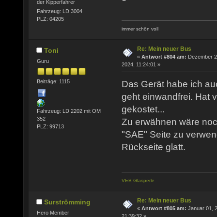
der Kipperfahrer
Fahrzeug: LD 3004
PLZ: 04205
immer schön voll
Re: Mein neuer Bus
Toni
«
Antwort #804 am:
Dezember 2
Guru
2024, 11:24:01 »
Beiträge: 1115
Das Gerät habe ich au
geht einwandfrei. Hat
gekostet...
Fahrzeug: LD 2202 mit OM
352
Zu erwähnen wäre noch
PLZ: 99713
"SAE" Seite zu verwend
Rückseite glatt.
VEB Glasperle
Re: Mein neuer Bus
Surströmming
«
Antwort #805 am:
Januar 01, 
Hero Member
21:39:32 »