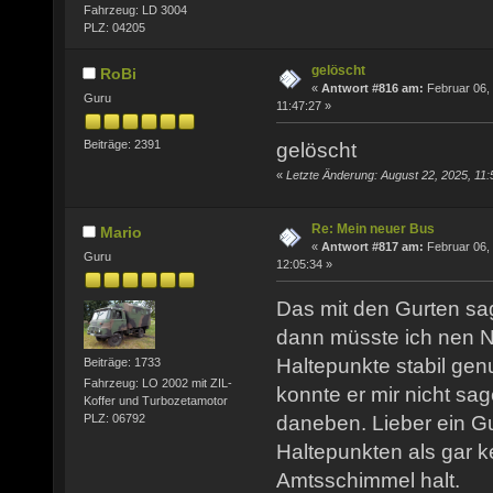
Fahrzeug: LD 3004
PLZ: 04205
gelöscht
RoBi
«
Antwort #816 am:
Februar 06,
Guru
11:47:27 »
Beiträge: 2391
gelöscht
«
Letzte Änderung: August 22, 2025, 11:
Re: Mein neuer Bus
Mario
«
Antwort #817 am:
Februar 06,
Guru
12:05:34 »
Das mit den Gurten sa
dann müsste ich nen N
Haltepunkte stabil gen
Beiträge: 1733
Fahrzeug: LO 2002 mit ZIL-
konnte er mir nicht sag
Koffer und Turbozetamotor
PLZ: 06792
daneben. Lieber ein Gu
Haltepunkten als gar ke
Amtsschimmel halt.