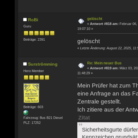
gelöscht
RoBi
«
Antwort #818 am:
Februar 06,
Guru
19:07:10 »
Beiträge: 2391
gelöscht
«
Letzte Änderung: August 22, 2025, 11:
Re: Mein neuer Bus
Surströmming
«
Antwort #819 am:
März 03, 20
Hero Member
11:48:29 »
Mein Prüfer hat zum T
eine Anfrage an das Fa
Zentrale gestellt.
Beiträge: 603
Ich zitiere aus der Antw
Zitat
Fahrzeug: Bus B21 Diesel
PLZ: 17252
Sicherheitsgurte dürfen
Kennzeichen grundsätz