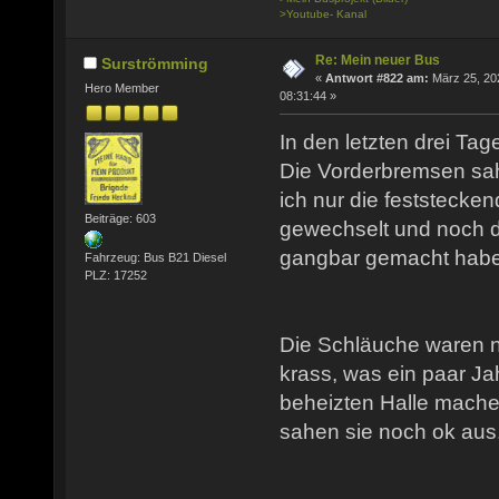
>Youtube- Kanal
Re: Mein neuer Bus
Surströmming
«
Antwort #822 am:
März 25, 20
Hero Member
08:31:44 »
In den letzten drei Tag
Die Vorderbremsen sa
ich nur die feststeck
Beiträge: 603
gewechselt und noch di
gangbar gemacht habe
Fahrzeug: Bus B21 Diesel
PLZ: 17252
Die Schläuche waren na
krass, was ein paar Jah
beheizten Halle machen
sahen sie noch ok aus