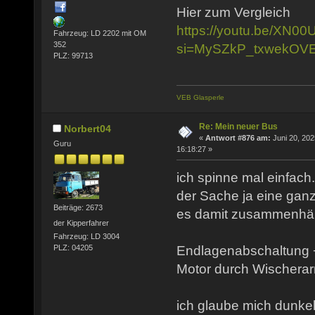
Hier zum Vergleich
https://youtu.be/XN00
Fahrzeug: LD 2202 mit OM
352
si=MySZkP_txwekOV
PLZ: 99713
VEB Glasperle
Re: Mein neuer Bus
Norbert04
«
Antwort #876 am:
Juni 20, 202
Guru
16:18:27 »
ich spinne mal einfach.
der Sache ja eine ganz 
Beiträge: 2673
es damit zusammenhän
der Kipperfahrer
Fahrzeug: LD 3004
Endlagenabschaltung 
PLZ: 04205
Motor durch Wischerar
ich glaube mich dunkel