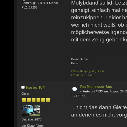
Molybdändisulfid. Letzt
Fahrzeug: Bus B21 Diesel
PLZ: 17252
geneigt, einfach mal ne
reinzukippen. Leider h
weil ich nicht weiß, o
möglicherweise irgend
mit dem Zeug geben k
Beste Grüße
Peter
>Mein Busprojekt (Bilder)
>Youtube- Kanal
Re: Mein neuer Bus
Norbert04
«
Antwort #893 am:
August 26, 2
Guru
13:17:07 »
...nicht das dann Gleit
an denen es nicht vorg
Beiträge: 2673
der Kipperfahrer