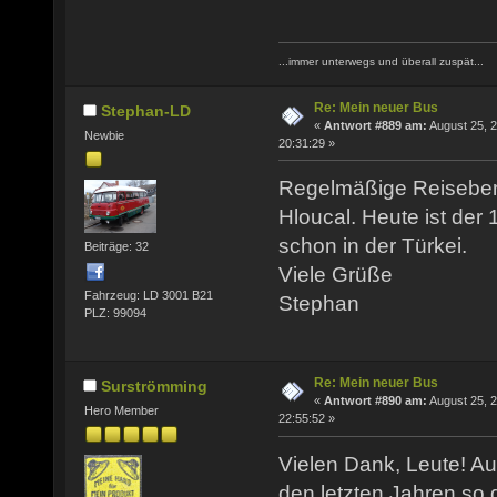
...immer unterwegs und überall zuspät...
Re: Mein neuer Bus
Stephan-LD
«
Antwort #889 am:
August 25, 2
Newbie
20:31:29 »
Regelmäßige Reiseberi
Hloucal. Heute ist der 
schon in der Türkei.
Beiträge: 32
Viele Grüße
Fahrzeug: LD 3001 B21
Stephan
PLZ: 99094
Re: Mein neuer Bus
Surströmming
«
Antwort #890 am:
August 25, 2
Hero Member
22:55:52 »
Vielen Dank, Leute! Auc
den letzten Jahren so 