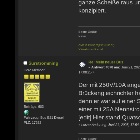
ganze Scheiße raus un
konzipiert.
Beste Grüße
Peter
>Mein Busprojekt (Bilder)
>Youtube- Kanal
Re: Mein neuer Bus
Surströmming
«
Antwort #878 am:
Juni 21, 202
Hero Member
17:08:25 »
Der mit 250V/10A an
Brückengleichrichter ha
denn er war auf einer Se
Beiträge: 603
einer mit 25A Nennstro
[edit] Hier stand Quats
Fahrzeug: Bus B21 Diesel
PLZ: 17252
«
Letzte Änderung: Juni 21, 2025, 17:5
Beste Grüße