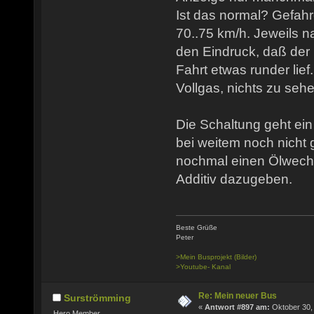
Ist das normal? Gefahr
70..75 km/h. Jeweils na
den Eindruck, daß der
Fahrt etwas runder lief
Vollgas, nichts zu sehe
Die Schaltung geht ein
bei weitem noch nicht 
nochmal einen Ölwech
Additiv dazugeben.
Beste Grüße
Peter
>Mein Busprojekt (Bilder)
>Youtube- Kanal
Re: Mein neuer Bus
Surströmming
«
Antwort #897 am:
Oktober 30,
Hero Member