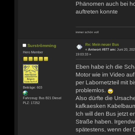
Phänomen auch bei h
auftreten konnte
immer schön voll
Re: Mein neuer Bus
Surströmming
«
Antwort #877 am:
Juni 20, 202
Hero Member
19:03:33 »
Eben habe ich die Sch
Motor wie im Video au
per Labornetzteil mit b
Beiträge: 603
problemlos.
Also dürfte die Ursach
Fahrzeug: Bus B21 Diesel
PLZ: 17252
kafkaesken Kabelbaum
Ich will den Bus jetzt e
Straße haben. Irgendw
spätestens, wenn der D