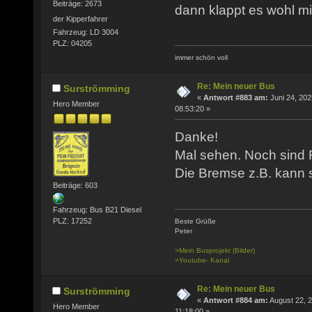
Beiträge: 2673
dann klappt es wohl m
der Kipperfahrer
Fahrzeug: LD 3004
PLZ: 04205
immer schön voll
Re: Mein neuer Bus
Surströmming
«
Antwort #883 am:
Juni 24, 202
Hero Member
08:53:20 »
Danke!
Mal sehen. Noch sind R
Die Bremse z.B. kann s
Beiträge: 603
Fahrzeug: Bus B21 Diesel
PLZ: 17252
Beste Grüße
Peter
>Mein Busprojekt (Bilder)
>Youtube- Kanal
Re: Mein neuer Bus
Surströmming
«
Antwort #884 am:
August 22, 2
Hero Member
11:18:00 »