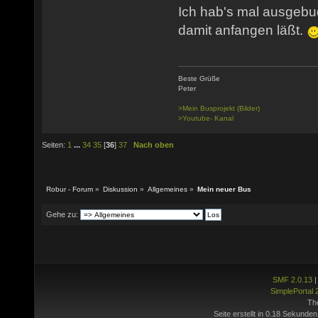
Ich hab's mal ausgebu
damit anfangen läßt.
Beste Grüße
Peter
>Mein Busprojekt (Bilder)
>Youtube- Kanal
Seiten:
1
...
34
35
[
36
]
37
Nach oben
Robur - Forum
»
Diskussion
»
Allgemeines
»
Mein neuer Bus
Gehe zu:
SMF 2.0.13
SimplePortal 
Th
Seite erstellt in 0.18 Sekunden