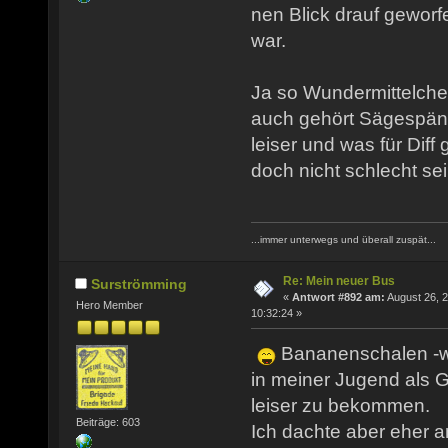
nen Blick drauf geworf
war.
Ja so Wundermittelchen
auch gehört Sägespäne
leiser und was für Diff 
doch nicht schlecht s
...immer unterwegs und überall zuspät...
Re: Mein neuer Bus
Surströmming
«
Antwort #892 am:
August 26, 2
Hero Member
10:32:24 »
Bananenschalen -w
in meiner Jugend als 
leiser zu bekommen.
Beiträge: 603
Ich dachte aber eher 