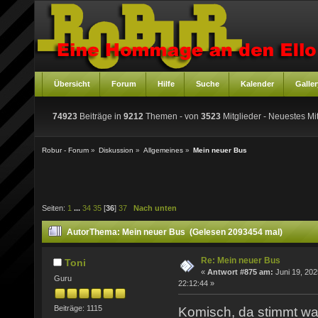
Übersicht
Forum
Hilfe
Suche
Kalender
Galler
74923
Beiträge in
9212
Themen - von
3523
Mitglieder
- Neuestes Mit
Robur - Forum
»
Diskussion
»
Allgemeines
»
Mein neuer Bus
Seiten:
1
...
34
35
[
36
]
37
Nach unten
Autor
Thema: Mein neuer Bus (Gelesen 2093454 mal)
Re: Mein neuer Bus
Toni
«
Antwort #875 am:
Juni 19, 202
Guru
22:12:44 »
Beiträge: 1115
Komisch, da stimmt was