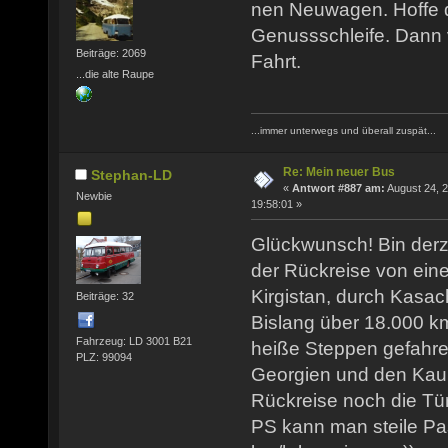
nen Neuwagen. Hoffe d
Genussschleife. Dann v
Beiträge: 2069
Fahrt.
...die alte Raupe
...immer unterwegs und überall zuspät...
Re: Mein neuer Bus
Stephan-LD
«
Antwort #887 am:
August 24, 2
Newbie
19:58:01 »
Glückwunsch! Bin derz
der Rückreise von ein
Kirgistan, durch Kasach
Beiträge: 32
Bislang über 18.000 
Fahrzeug: LD 3001 B21
heiße Steppen gefahre
PLZ: 99094
Georgien und den Kau
Rückreise noch die Tür
PS kann man steile Pa