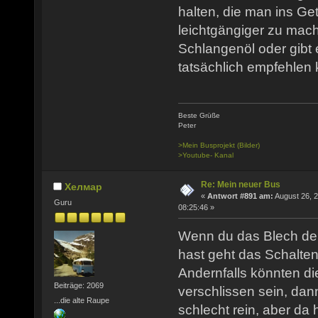
halten, die man ins Ge
leichtgängiger zu mach
Schlangenöl oder gibt
tatsächlich empfehlen
Beste Grüße
Peter
>Mein Busprojekt (Bilder)
>Youtube- Kanal
Re: Mein neuer Bus
Хелмар
«
Antwort #891 am:
August 26, 2
Guru
08:25:46 »
Wenn du das Blech der
hast geht das Schalten
Andernfalls könnten d
Beiträge: 2069
verschlissen sein, d
...die alte Raupe
schlecht rein, aber da 