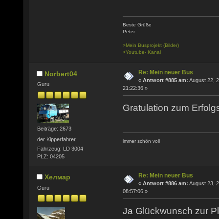
Beste Grüße
Peter
>Mein Busprojekt (Bilder)
>Youtube- Kanal
Re: Mein neuer Bus
Norbert04
«
Antwort #885 am:
August 22, 2
Guru
21:22:36 »
Gratulation zum Erfolg
Beiträge: 2673
der Kipperfahrer
immer schön voll
Fahrzeug: LD 3004
PLZ: 04205
Re: Mein neuer Bus
Хелмар
«
Antwort #886 am:
August 23, 2
Guru
08:57:06 »
Ja Glückwunsch zur Plak