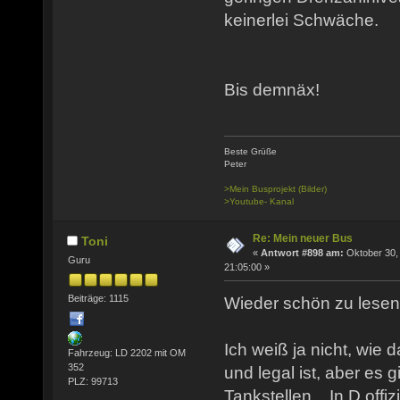
keinerlei Schwäche.
Bis demnäx!
Beste Grüße
Peter
>Mein Busprojekt (Bilder)
>Youtube- Kanal
Re: Mein neuer Bus
Toni
«
Antwort #898 am:
Oktober 30,
Guru
21:05:00 »
Beiträge: 1115
Wieder schön zu lesen
Ich weiß ja nicht, wie 
Fahrzeug: LD 2202 mit OM
352
und legal ist, aber es 
PLZ: 99713
Tankstellen... In D offizi