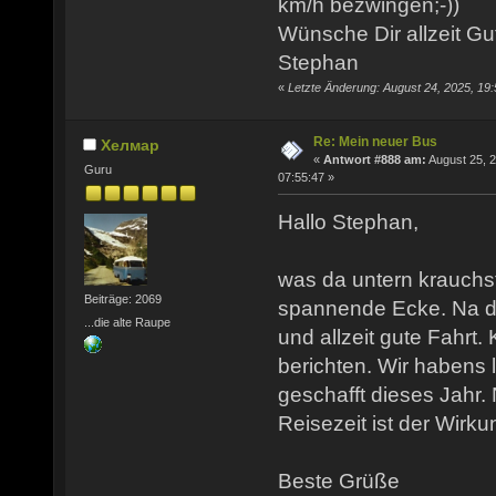
km/h bezwingen;-))
Wünsche Dir allzeit Gu
Stephan
«
Letzte Änderung: August 24, 2025, 19
Re: Mein neuer Bus
Хелмар
«
Antwort #888 am:
August 25, 2
Guru
07:55:47 »
Hallo Stephan,
was da untern krauchst
Beiträge: 2069
spannende Ecke. Na d
...die alte Raupe
und allzeit gute Fahrt.
berichten. Wir habens l
geschafft dieses Jahr.
Reisezeit ist der Wirku
Beste Grüße