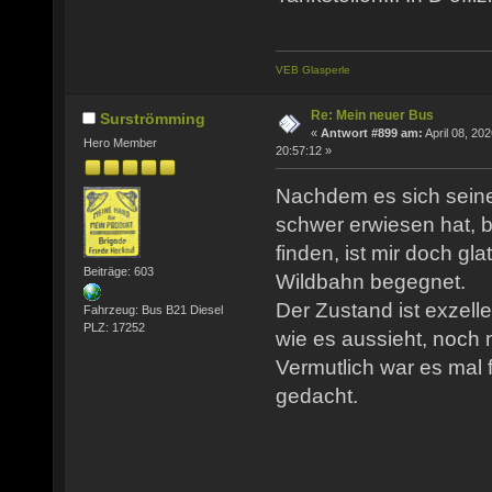
VEB Glasperle
Re: Mein neuer Bus
Surströmming
«
Antwort #899 am:
April 08, 202
Hero Member
20:57:12 »
Nachdem es sich seine
schwer erwiesen hat, 
finden, ist mir doch gla
Beiträge: 603
Wildbahn begegnet.
Der Zustand ist exzell
Fahrzeug: Bus B21 Diesel
PLZ: 17252
wie es aussieht, noch 
Vermutlich war es mal 
gedacht.