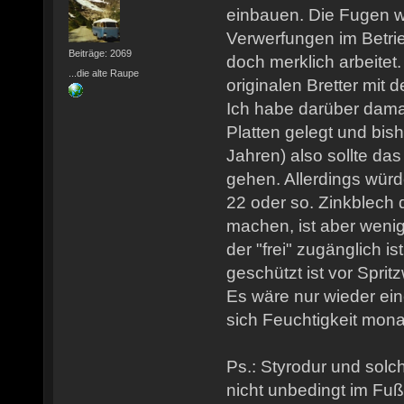
einbauen. Die Fugen w
Verwerfungen im Betrie
Beiträge: 2069
doch merklich arbeitet
...die alte Raupe
originalen Bretter mit 
Ich habe darüber dama
Platten gelegt und bis
Jahren) also sollte da
gehen. Allerdings wür
22 oder so. Zinkblech
machen, ist aber wenig
der "frei" zugänglich is
geschützt ist vor Spri
Es wäre nur wieder ein
sich Feuchtigkeit mona
Ps.: Styrodur und solc
nicht unbedingt im F