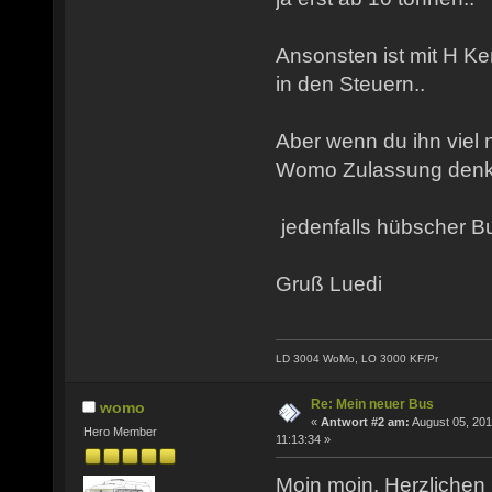
Ansonsten ist mit H Ken
in den Steuern..
Aber wenn du ihn viel 
Womo Zulassung denke 
jedenfalls hübscher Bu
Gruß Luedi
LD 3004 WoMo, LO 3000 KF/Pr
Re: Mein neuer Bus
womo
«
Antwort #2 am:
August 05, 201
Hero Member
11:13:34 »
Moin moin. Herzliche