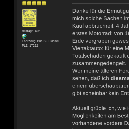
Danke für die Ermutig
mich solche Sachen im
Kauf abbruchreif, 4 Jah
Beiträge: 603
erstes Motorrad: von 1
Erde vergraben gewese
Fahrzeug: Bus B21 Diesel
PLZ: 17252
Viertaktauto: für eine 
Totalschaden gekauft u
zusammengedengelt.
Wer meine älteren Foren
sehen, daß ich
diesma
einem überschaubarere
gibt scheinbar kein Ent
Aktuell grüble ich, wie
Möglichkeiten am Best
vorhandene vordere 