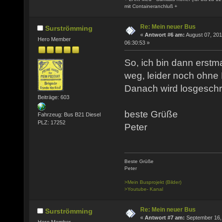
mit Containeranchluß +
Re: Mein neuer Bus
Surströmming
«
Antwort #6 am:
August 07, 201
Hero Member
06:30:53 »
So, ich bin dann erst
weg, leider noch ohne
Danach wird losgesch
Beiträge: 603
beste Grüße
Fahrzeug: Bus B21 Diesel
PLZ: 17252
Peter
Beste Grüße
Peter
>Mein Busprojekt (Bilder)
>Youtube- Kanal
Re: Mein neuer Bus
Surströmming
«
Antwort #7 am:
September 16,
Hero Member