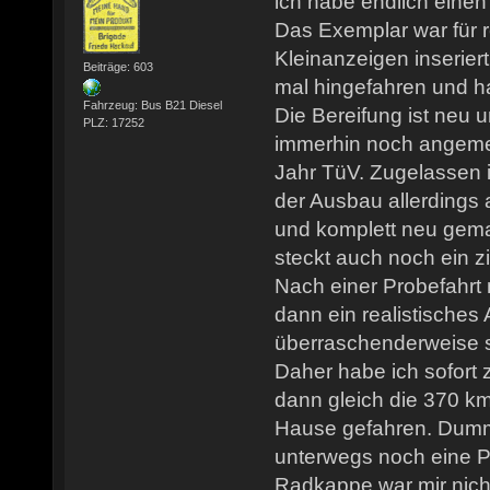
ich habe endlich eine
Das Exemplar war für r
Kleinanzeigen inserier
Beiträge: 603
mal hingefahren und h
Fahrzeug: Bus B21 Diesel
Die Bereifung ist neu 
PLZ: 17252
immerhin noch angemel
Jahr TüV. Zugelassen i
der Ausbau allerdings 
und komplett neu gem
steckt auch noch ein z
Nach einer Probefahrt
dann ein realistisches
überraschenderweise 
Daher habe ich sofort
dann gleich die 370 k
Hause gefahren. Dumm
unterwegs noch eine P
Radkappe war mir nicht