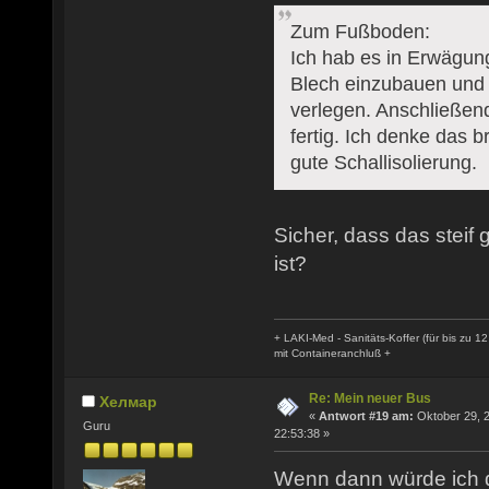
Zum Fußboden:
Ich hab es in Erwägun
Blech einzubauen und 
verlegen. Anschließend
fertig. Ich denke das 
gute Schallisolierung.
Sicher, dass das steif 
ist?
+ LAKI-Med - Sanitäts-Koffer (für bis zu 12
mit Containeranchluß +
Re: Mein neuer Bus
Хелмар
«
Antwort #19 am:
Oktober 29, 
Guru
22:53:38 »
Wenn dann würde ich d