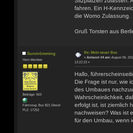
Sitzplätzen zulassen. A
fahren. Ein H-Kennzei
die Womo Zulassung.
Gruß Torsten aus Berli
Re: Mein neuer Bus
Surströmming
«
Antwort #4 am:
August 06, 201
Hero Member
13:22:23 »
Hallo, führerscheinseit
Die Frage ist nur, wie i
des Umbaues nachzuw
Beiträge: 603
Wahrscheinlichkeit, d
erfolgt ist, ist ziemlich
Fahrzeug: Bus B21 Diesel
PLZ: 17252
nachweisen? Was ist ei
für den Umbau, wenn 