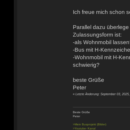
Ich freue mich schon s
Parallel dazu überlege
Zulassungsform ist:
-als Wohnmobil lassen
-Bus mit H-Kennzeich
-Wohnmobil mit H-Ken
schwierig?
beste Grüße
Peter
«
Letzte Änderung: September 03, 2025
Beste Grüße
Peter
>Mein Busprojekt (Bilder)
>Youtube- Kanal