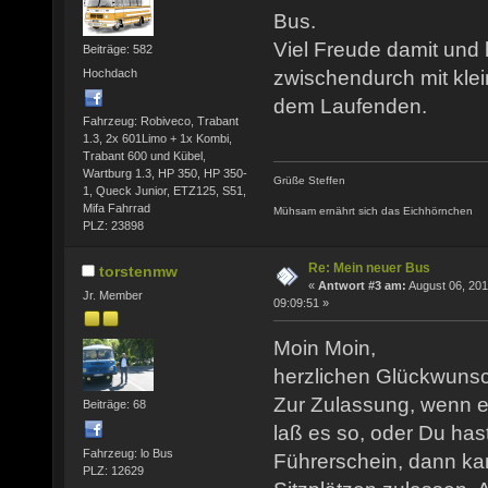
Bus.
Viel Freude damit und 
Beiträge: 582
Hochdach
zwischendurch mit klei
dem Laufenden.
Fahrzeug: Robiveco, Trabant
1.3, 2x 601Limo + 1x Kombi,
Trabant 600 und Kübel,
Wartburg 1.3, HP 350, HP 350-
Grüße Steffen
1, Queck Junior, ETZ125, S51,
Mifa Fahrrad
Mühsam ernährt sich das Eichhörnchen
PLZ: 23898
Re: Mein neuer Bus
torstenmw
«
Antwort #3 am:
August 06, 201
Jr. Member
09:09:51 »
Moin Moin,
herzlichen Glückwuns
Zur Zulassung, wenn e
Beiträge: 68
laß es so, oder Du ha
Fahrzeug: lo Bus
Führerschein, dann kan
PLZ: 12629