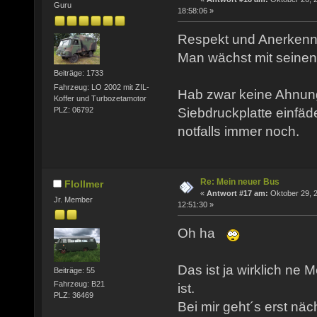
Guru
18:58:06 »
Respekt und Anerkenn
Man wächst mit seinen
Beiträge: 1733
Fahrzeug: LO 2002 mit ZIL-
Hab zwar keine Ahnung
Koffer und Turbozetamotor
PLZ: 06792
Siebdruckplatte einfäd
notfalls immer noch.
Re: Mein neuer Bus
Flollmer
«
Antwort #17 am:
Oktober 29, 
Jr. Member
12:51:30 »
Oh ha
Das ist ja wirklich ne
Beiträge: 55
Fahrzeug: B21
ist.
PLZ: 36469
Bei mir geht´s erst näch