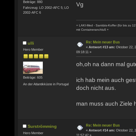
Beiträge: 880
Vg
Fahrzeug: LO 2002-AFC 5; LO
2002-AFC 6
+ LAKI-Med - Sanitäts-Koffer (für bis zu 12
mit Containeranchluß +
Re: Mein neuer Bus
ulli
«
Antwort #13 am:
Oktober 22, 
Hero Member
09:18:11 »
oh,oh na dann mal gut
Beiträge: 605
ich hab mein auch gest
An der Atlantikküste in Portugal
doch nicht aus.
man muss auch Ziele h
Re: Mein neuer Bus
Surströmming
«
Antwort #14 am:
Oktober 22, 
Hero Member
11:57:42 »