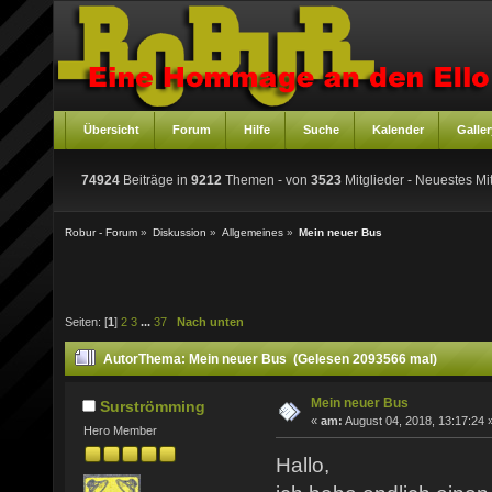
Übersicht
Forum
Hilfe
Suche
Kalender
Galler
74924
Beiträge in
9212
Themen - von
3523
Mitglieder
- Neuestes Mit
Robur - Forum
»
Diskussion
»
Allgemeines
»
Mein neuer Bus
Seiten: [
1
]
2
3
...
37
Nach unten
Autor
Thema: Mein neuer Bus (Gelesen 2093566 mal)
Mein neuer Bus
Surströmming
«
am:
August 04, 2018, 13:17:24 
Hero Member
Hallo,