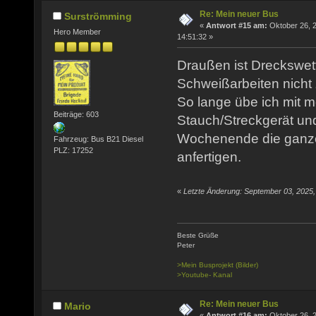
Re: Mein neuer Bus
Surströmming
«
Antwort #15 am:
Oktober 26, 
Hero Member
14:51:32 »
Draußen ist Dreckswet
Schweißarbeiten nicht
So lange übe ich mit 
Beiträge: 603
Stauch/Streckgerät un
Wochenende die ganz
Fahrzeug: Bus B21 Diesel
PLZ: 17252
anfertigen.
«
Letzte Änderung: September 03, 2025
Beste Grüße
Peter
>Mein Busprojekt (Bilder)
>Youtube- Kanal
Re: Mein neuer Bus
Mario
«
Antwort #16 am:
Oktober 26, 