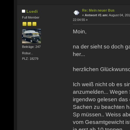
Re: Mein neuer Bus
Luedi
«
Antwort #1 am:
August 04, 201
Full Member
22:04:55 »
Moin,
na der sieht so doch 
Beiträge: 247
her...
Robur...
PLZ: 18279
herzlichen Glückwunsc
Ich weiß nicht ob es s
anzumelden... Wegen 
irgendwo gelesen das 
Sachen zu beachten ha
Sp müssen.. Weiss abe
vom Gesamtgewicht ist
ja erst ab 10 tonnen..