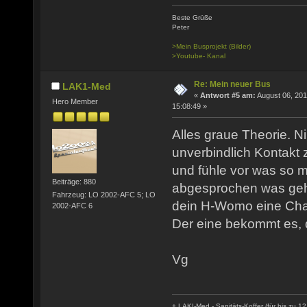
Beste Grüße
Peter
>Mein Busprojekt (Bilder)
>Youtube- Kanal
Re: Mein neuer Bus
LAK1-Med
«
Antwort #5 am:
August 06, 201
Hero Member
15:08:49 »
Alles graue Theorie. 
unverbindlich Kontakt
und fühle vor was so mö
Beiträge: 880
abgesprochen was geh
Fahrzeug: LO 2002-AFC 5; LO
dein H-Womo eine Cha
2002-AFC 6
Der eine bekommt es, d
Vg
+ LAKI-Med - Sanitäts-Koffer (für bis zu 12