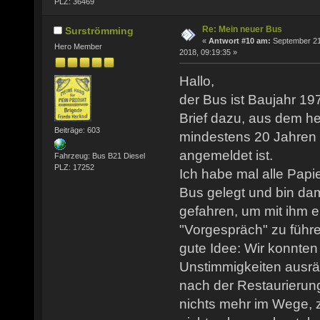
PLZ: 36469
Re: Mein neuer Bus
Surströmming
«
Antwort #10 am:
September 21
Hero Member
2018, 09:19:35 »
Hallo,
der Bus ist Baujahr 19
Brief dazu, aus dem he
Beiträge: 603
mindestens 20 Jahren
angemeldet ist.
Fahrzeug: Bus B21 Diesel
PLZ: 17252
Ich habe mal alle Papie
Bus gelegt und bin da
gefahren, um mit ihm e
"Vorgespräch" zu führe
gute Idee: Wir konnten r
Unstimmigkeiten ausr
nach der Restaurierun
nichts mehr im Wege, 