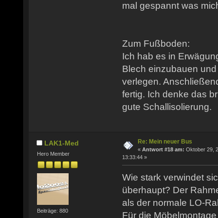
mal gespannt was mich 
Zum Fußboden:
Ich hab es in Erwägun
Blech einzubauen und 
verlegen. Anschließend
fertig. Ich denke das b
gute Schallisolierung.
Re: Mein neuer Bus
LAK1-Med
«
Antwort #18 am:
Oktober 29, 
Hero Member
13:33:44 »
Wie stark verwindet si
überhaupt? Der Rahmen 
als der normale LO-R
Beiträge: 880
Für die Möbelmontage 