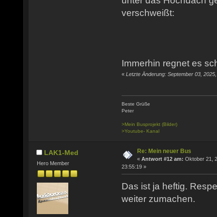
unter das Hochdach g
verschweißt:
Immerhin regnet es sch
«
Letzte Änderung: September 03, 2025
Beste Grüße
Peter
>Mein Busprojekt (Bilder)
>Youtube- Kanal
Re: Mein neuer Bus
LAK1-Med
«
Antwort #12 am:
Oktober 21, 
Hero Member
23:55:19 »
Das ist ja heftig. Resp
weiter zumachen.