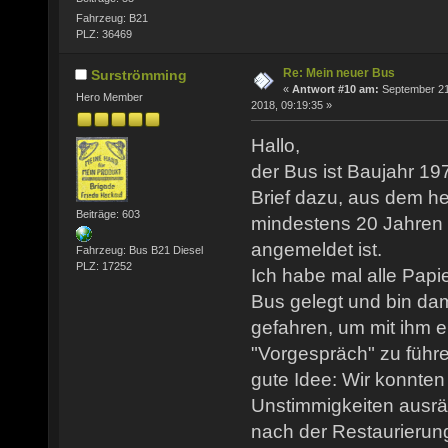
Fahrzeug: B21
PLZ: 36469
Re: Mein neuer Bus
Surströmming
«
Antwort #10 am:
September 21
Hero Member
2018, 09:19:35 »
Hallo,
der Bus ist Baujahr 19
Brief dazu, aus dem he
Beiträge: 603
mindestens 20 Jahren
angemeldet ist.
Fahrzeug: Bus B21 Diesel
PLZ: 17252
Ich habe mal alle Papie
Bus gelegt und bin da
gefahren, um mit ihm e
"Vorgespräch" zu führe
gute Idee: Wir konnten r
Unstimmigkeiten ausr
nach der Restaurierun