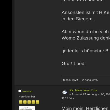
Ansonsten ist mit H Ken
in den Steuern..
Aber wenn du ihn viel 
Womo Zulassung denke 
jedenfalls hübscher Bu
Gruß Luedi
LD 3004 WoMo, LO 3000 KF/Pr
Re: Mein neuer Bus
womo
«
Antwort #2 am:
August 05, 201
Hero Member
11:13:34 »
Moin moin. Herzliche