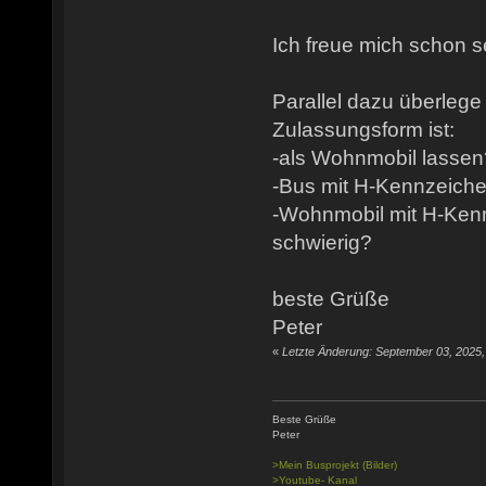
Ich freue mich schon s
Parallel dazu überlege
Zulassungsform ist:
-als Wohnmobil lassen
-Bus mit H-Kennzeich
-Wohnmobil mit H-Ken
schwierig?
beste Grüße
Peter
«
Letzte Änderung: September 03, 2025
Beste Grüße
Peter
>Mein Busprojekt (Bilder)
>Youtube- Kanal