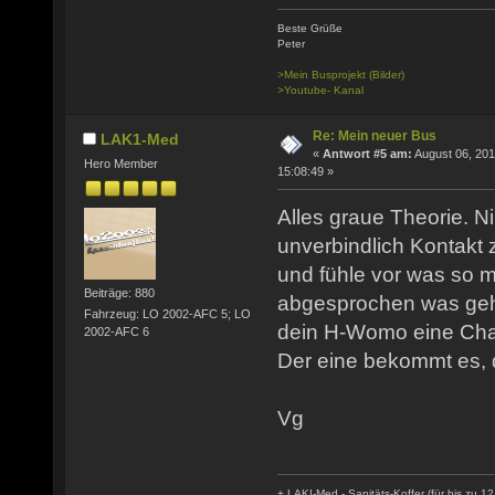
Beste Grüße
Peter
>Mein Busprojekt (Bilder)
>Youtube- Kanal
Re: Mein neuer Bus
LAK1-Med
«
Antwort #5 am:
August 06, 201
Hero Member
15:08:49 »
Alles graue Theorie. 
unverbindlich Kontakt
und fühle vor was so mö
Beiträge: 880
abgesprochen was geh
Fahrzeug: LO 2002-AFC 5; LO
dein H-Womo eine Cha
2002-AFC 6
Der eine bekommt es, d
Vg
+ LAKI-Med - Sanitäts-Koffer (für bis zu 12