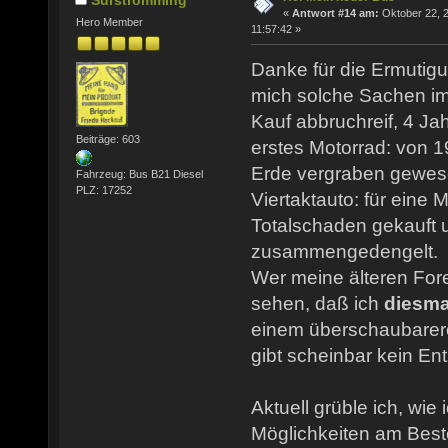
Surströmming
«
Antwort #14 am:
Oktober 22, 
Hero Member
11:57:42 »
Danke für die Ermutig
mich solche Sachen im
Kauf abbruchreif, 4 Jah
Beiträge: 603
erstes Motorrad: von 1
Erde vergraben gewese
Fahrzeug: Bus B21 Diesel
PLZ: 17252
Viertaktauto: für eine 
Totalschaden gekauft u
zusammengedengelt.
Wer meine älteren Foren
sehen, daß ich
diesma
einem überschaubarere
gibt scheinbar kein Ent
Aktuell grüble ich, wie
Möglichkeiten am Best