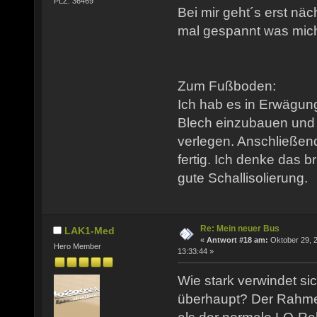
PLZ: 36469
Bei mir geht´s erst näch
mal gespannt was mich 
Zum Fußboden:
Ich hab es in Erwägun
Blech einzubauen und 
verlegen. Anschließend
fertig. Ich denke das b
gute Schallisolierung.
Re: Mein neuer Bus
LAK1-Med
«
Antwort #18 am:
Oktober 29, 
Hero Member
13:33:44 »
Wie stark verwindet si
überhaupt? Der Rahmen 