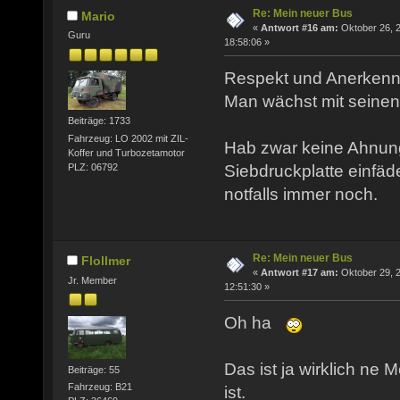
Re: Mein neuer Bus
Mario
«
Antwort #16 am:
Oktober 26, 
Guru
18:58:06 »
Respekt und Anerkenn
Man wächst mit seinen
Beiträge: 1733
Fahrzeug: LO 2002 mit ZIL-
Hab zwar keine Ahnung
Koffer und Turbozetamotor
PLZ: 06792
Siebdruckplatte einfäd
notfalls immer noch.
Re: Mein neuer Bus
Flollmer
«
Antwort #17 am:
Oktober 29, 
Jr. Member
12:51:30 »
Oh ha
Das ist ja wirklich ne
Beiträge: 55
Fahrzeug: B21
ist.