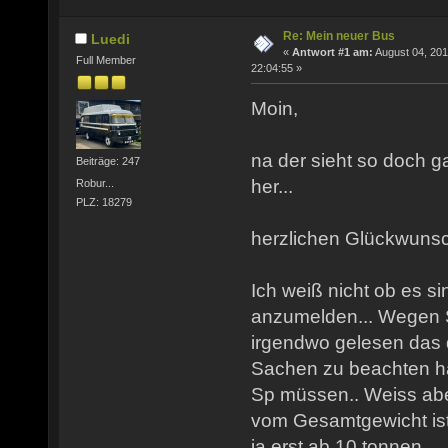
Re: Mein neuer Bus
Luedi
«
Antwort #1 am:
August 04, 201
Full Member
22:04:55 »
Moin,
na der sieht so doch 
Beiträge: 247
her...
Robur...
PLZ: 18279
herzlichen Glückwunsc
Ich weiß nicht ob es s
anzumelden... Wegen 
irgendwo gelesen das 
Sachen zu beachten ha
Sp müssen.. Weiss abe
vom Gesamtgewicht ist
ja erst ab 10 tonnen..