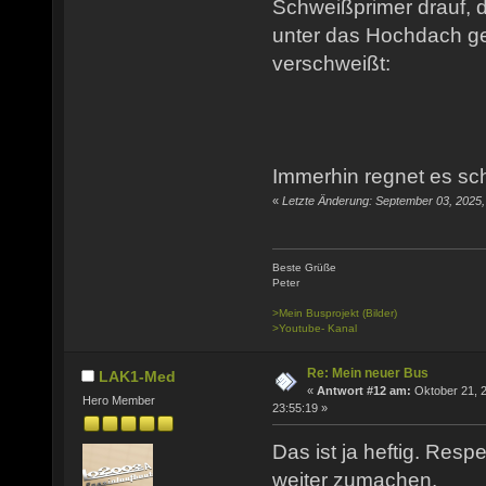
Schweißprimer drauf, 
unter das Hochdach g
verschweißt:
Immerhin regnet es sch
«
Letzte Änderung: September 03, 2025
Beste Grüße
Peter
>Mein Busprojekt (Bilder)
>Youtube- Kanal
Re: Mein neuer Bus
LAK1-Med
«
Antwort #12 am:
Oktober 21, 
Hero Member
23:55:19 »
Das ist ja heftig. Resp
weiter zumachen.