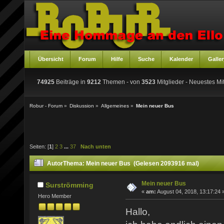
Übersicht
Forum
Hilfe
Suche
Kalender
Galler
74925
Beiträge in
9212
Themen - von
3523
Mitglieder
- Neuestes Mit
Robur - Forum
»
Diskussion
»
Allgemeines
»
Mein neuer Bus
Seiten: [
1
]
2
3
...
37
Nach unten
Autor
Thema: Mein neuer Bus (Gelesen 2093916 mal)
Mein neuer Bus
Surströmming
«
am:
August 04, 2018, 13:17:24 
Hero Member
Hallo,