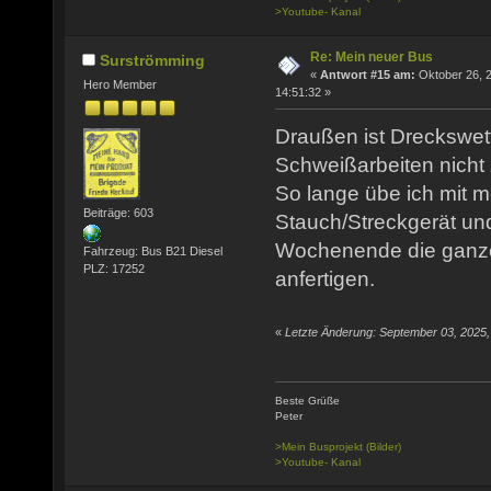
>Youtube- Kanal
Re: Mein neuer Bus
Surströmming
«
Antwort #15 am:
Oktober 26, 
Hero Member
14:51:32 »
Draußen ist Dreckswet
Schweißarbeiten nicht
So lange übe ich mit 
Beiträge: 603
Stauch/Streckgerät un
Wochenende die ganz
Fahrzeug: Bus B21 Diesel
PLZ: 17252
anfertigen.
«
Letzte Änderung: September 03, 2025
Beste Grüße
Peter
>Mein Busprojekt (Bilder)
>Youtube- Kanal