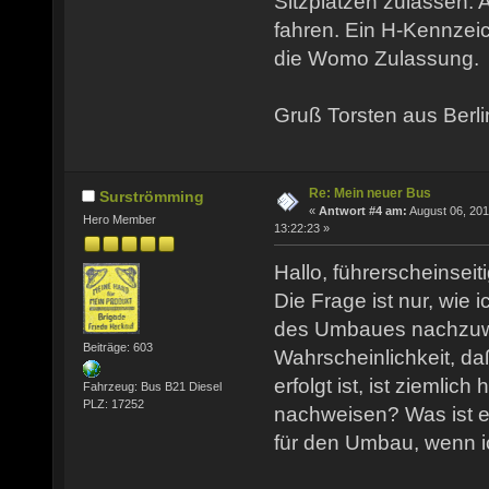
Sitzplätzen zulassen. A
fahren. Ein H-Kennzei
die Womo Zulassung.
Gruß Torsten aus Berli
Re: Mein neuer Bus
Surströmming
«
Antwort #4 am:
August 06, 201
Hero Member
13:22:23 »
Hallo, führerscheinseit
Die Frage ist nur, wie i
des Umbaues nachzuw
Beiträge: 603
Wahrscheinlichkeit, d
erfolgt ist, ist ziemlich
Fahrzeug: Bus B21 Diesel
PLZ: 17252
nachweisen? Was ist ei
für den Umbau, wenn 