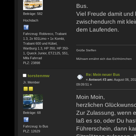
Bus.
Viel Freude damit und 
Beiträge: 582
Hochdach
zwischendurch mit klei
dem Laufenden.
Fahrzeug: Robiveco, Trabant
1.3, 2x 601Limo + 1x Kombi,
Trabant 600 und Kübel,
Wartburg 1.3, HP 350, HP 350-
Grüße Steffen
1, Queck Junior, ETZ125, S51,
Mifa Fahrrad
Mühsam ernährt sich das Eichhörnchen
PLZ: 23898
Re: Mein neuer Bus
torstenmw
«
Antwort #3 am:
August 06, 201
Jr. Member
09:09:51 »
Moin Moin,
herzlichen Glückwuns
Zur Zulassung, wenn e
Beiträge: 68
laß es so, oder Du ha
Fahrzeug: lo Bus
Führerschein, dann kan
PLZ: 12629