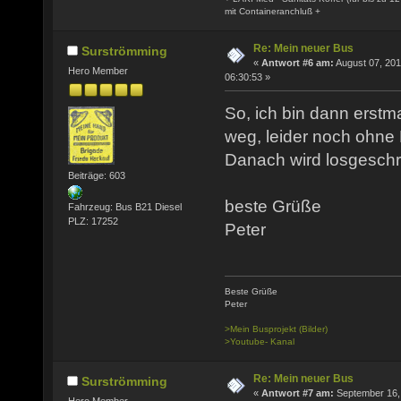
mit Containeranchluß +
Re: Mein neuer Bus
Surströmming
«
Antwort #6 am:
August 07, 201
Hero Member
06:30:53 »
So, ich bin dann erst
weg, leider noch ohne
Danach wird losgesch
Beiträge: 603
beste Grüße
Fahrzeug: Bus B21 Diesel
PLZ: 17252
Peter
Beste Grüße
Peter
>Mein Busprojekt (Bilder)
>Youtube- Kanal
Re: Mein neuer Bus
Surströmming
«
Antwort #7 am:
September 16,
Hero Member