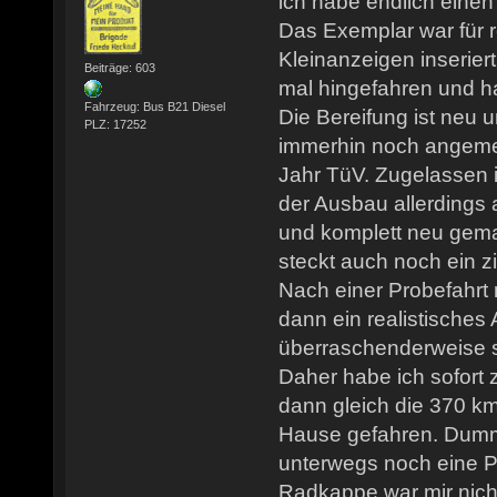
ich habe endlich eine
Das Exemplar war für r
Kleinanzeigen inserier
Beiträge: 603
mal hingefahren und h
Fahrzeug: Bus B21 Diesel
Die Bereifung ist neu 
PLZ: 17252
immerhin noch angemel
Jahr TüV. Zugelassen i
der Ausbau allerdings 
und komplett neu gem
steckt auch noch ein z
Nach einer Probefahrt
dann ein realistisches
überraschenderweise 
Daher habe ich sofort
dann gleich die 370 k
Hause gefahren. Dumm
unterwegs noch eine P
Radkappe war mir nicht