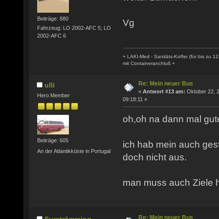
Beiträge: 880
Vg
Fahrzeug: LO 2002-AFC 5; LO
2002-AFC 6
+ LAKI-Med - Sanitäts-Koffer (für bis zu 12
mit Containeranchluß +
Re: Mein neuer Bus
ulli
«
Antwort #13 am:
Oktober 22, 
Hero Member
09:18:11 »
oh,oh na dann mal gut
Beiträge: 605
ich hab mein auch gest
An der Atlantikküste in Portugal
doch nicht aus.
man muss auch Ziele h
Re: Mein neuer Bus