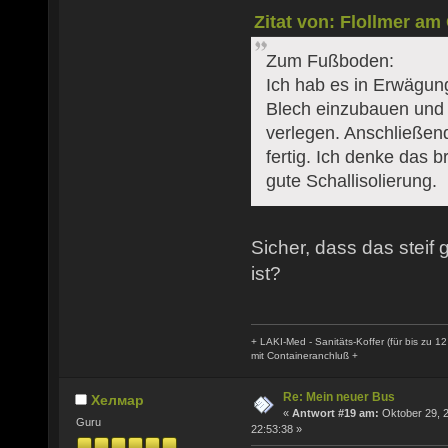
Zitat von: Flollmer am
Zum Fußboden:
Ich hab es in Erwägun
Blech einzubauen und 
verlegen. Anschließend
fertig. Ich denke das 
gute Schallisolierung.
Sicher, dass das steif 
ist?
+ LAKI-Med - Sanitäts-Koffer (für bis zu 12
mit Containeranchluß +
Re: Mein neuer Bus
Хелмар
«
Antwort #19 am:
Oktober 29, 
Guru
22:53:38 »