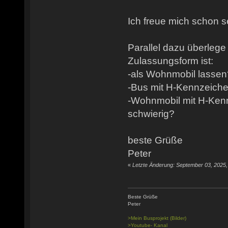
Ich freue mich schon s
Parallel dazu überlege
Zulassungsform ist:
-als Wohnmobil lassen
-Bus mit H-Kennzeich
-Wohnmobil mit H-Ken
schwierig?
beste Grüße
Peter
«
Letzte Änderung: September 03, 2025
Beste Grüße
Peter
>Mein Busprojekt (Bilder)
>Youtube- Kanal