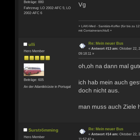
Beiträge: 880
Vg
Fahrzeug: LO 2002-AFC 5; LO
2002-AFC 6
+ LAKI-Med - Sanitäts-Koffer (für bis zu 12
mit Containeranchluß +
Re: Mein neuer Bus
ulli
«
Antwort #13 am:
Oktober 22, 
Hero Member
09:18:11 »
oh,oh na dann mal gut
Beiträge: 605
ich hab mein auch gest
An der Atlantikküste in Portugal
doch nicht aus.
man muss auch Ziele h
Re: Mein neuer Bus
Surströmming
«
Antwort #14 am:
Oktober 22, 
Hero Member
11:57:42 »