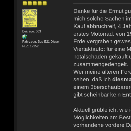
Danke für die Ermutig
mich solche Sachen im
Kauf abbruchreif, 4 Jah
Beiträge: 603
erstes Motorrad: von 1
Erde vergraben gewese
Fahrzeug: Bus B21 Diesel
PLZ: 17252
Viertaktauto: für eine 
Totalschaden gekauft u
zusammengedengelt.
Wer meine älteren Foren
sehen, daß ich
diesma
einem überschaubarere
gibt scheinbar kein Ent
Aktuell grüble ich, wie
Möglichkeiten am Best
vorhandene vordere 