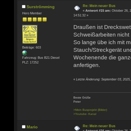
Re: Mein neuer Bus
Surströmming
«
Antwort #15 am:
Oktober 26, 
Hero Member
14:51:32 »
Draußen ist Dreckswet
Schweißarbeiten nicht
So lange übe ich mit 
Beiträge: 603
Stauch/Streckgerät un
Wochenende die ganz
Fahrzeug: Bus B21 Diesel
PLZ: 17252
anfertigen.
«
Letzte Änderung: September 03, 2025
Beste Grüße
Peter
>Mein Busprojekt (Bilder)
>Youtube- Kanal
Re: Mein neuer Bus
Mario
«
Antwort #16 am:
Oktober 26, 