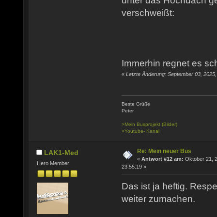
unter das Hochdach g
verschweißt:
Immerhin regnet es sch
«
Letzte Änderung: September 03, 2025
Beste Grüße
Peter
>Mein Busprojekt (Bilder)
>Youtube- Kanal
Re: Mein neuer Bus
LAK1-Med
«
Antwort #12 am:
Oktober 21, 
Hero Member
23:55:19 »
Das ist ja heftig. Resp
weiter zumachen.