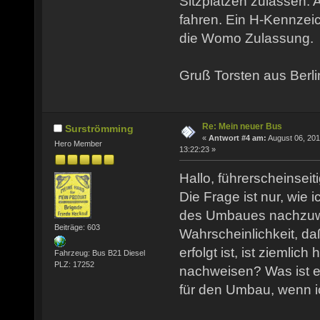
Sitzplätzen zulassen. A
fahren. Ein H-Kennzei
die Womo Zulassung.
Gruß Torsten aus Berli
Re: Mein neuer Bus
Surströmming
«
Antwort #4 am:
August 06, 201
Hero Member
13:22:23 »
Hallo, führerscheinseit
Die Frage ist nur, wie i
des Umbaues nachzuw
Beiträge: 603
Wahrscheinlichkeit, d
erfolgt ist, ist ziemlich
Fahrzeug: Bus B21 Diesel
PLZ: 17252
nachweisen? Was ist ei
für den Umbau, wenn 