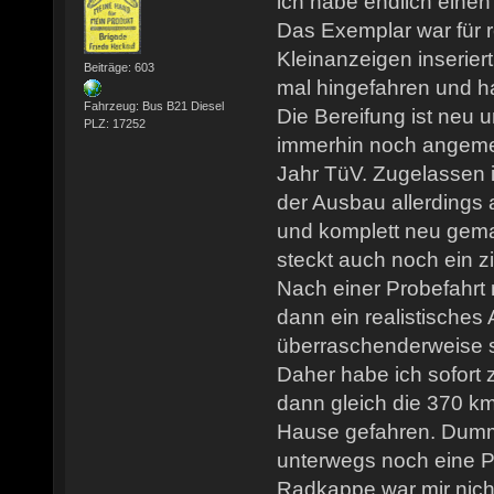
ich habe endlich eine
Das Exemplar war für r
Kleinanzeigen inserier
Beiträge: 603
mal hingefahren und h
Fahrzeug: Bus B21 Diesel
Die Bereifung ist neu 
PLZ: 17252
immerhin noch angemel
Jahr TüV. Zugelassen i
der Ausbau allerdings 
und komplett neu gem
steckt auch noch ein z
Nach einer Probefahrt
dann ein realistisches
überraschenderweise 
Daher habe ich sofort
dann gleich die 370 k
Hause gefahren. Dumm
unterwegs noch eine P
Radkappe war mir nicht