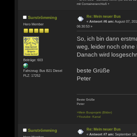
mit Containeranchluß +
Re: Mein neuer Bus
Surströmming
«
Antwort #6 am:
August 07, 201
Hero Member
06:30:53 »
So, ich bin dann erst
weg, leider noch ohne
Danach wird losgesch
Beiträge: 603
beste Grüße
Fahrzeug: Bus B21 Diesel
PLZ: 17252
Peter
Beste Grüße
Peter
>Mein Busprojekt (Bilder)
>Youtube- Kanal
Re: Mein neuer Bus
Surströmming
«
Antwort #7 am:
September 16,
Hero Member