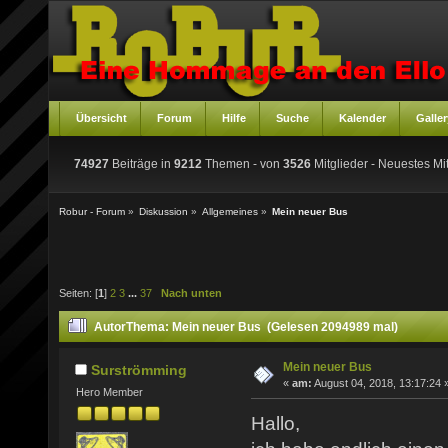
Übersicht
Forum
Hilfe
Suche
Kalender
Galler
74927
Beiträge in
9212
Themen - von
3526
Mitglieder
- Neuestes Mit
Robur - Forum
»
Diskussion
»
Allgemeines
»
Mein neuer Bus
Seiten: [
1
]
2
3
...
37
Nach unten
Autor
Thema: Mein neuer Bus (Gelesen 2094989 mal)
Mein neuer Bus
Surströmming
«
am:
August 04, 2018, 13:17:24 
Hero Member
Hallo,