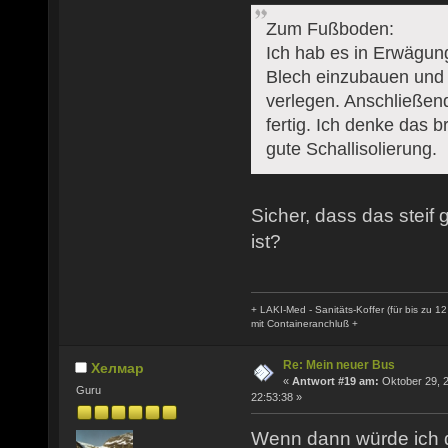
Zum Fußboden:
Ich hab es in Erwägun
Blech einzubauen und 
verlegen. Anschließend
fertig. Ich denke das 
gute Schallisolierung.
Sicher, dass das steif 
ist?
+ LAKI-Med - Sanitäts-Koffer (für bis zu 12
mit Containeranchluß +
Re: Mein neuer Bus
Хелмар
«
Antwort #19 am:
Oktober 29, 
Guru
22:53:38 »
Wenn dann würde ich d