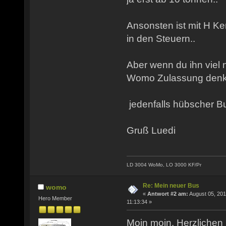
Ansonsten ist mit H Ken
in den Steuern..
Aber wenn du ihn viel 
Womo Zulassung denke 
jedenfalls hübscher Bu
Gruß Luedi
LD 3004 WoMo, LO 3000 KF/Pr
Re: Mein neuer Bus
womo
«
Antwort #2 am:
August 05, 201
Hero Member
11:13:34 »
Moin moin. Herzliche