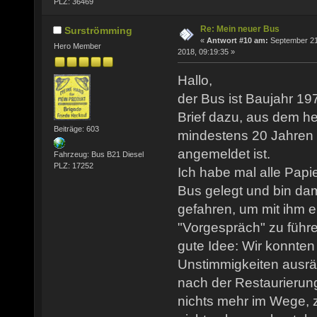
PLZ: 36469
Re: Mein neuer Bus
Surströmming
«
Antwort #10 am:
September 21
Hero Member
2018, 09:19:35 »
Hallo,
der Bus ist Baujahr 19
Brief dazu, aus dem he
Beiträge: 603
mindestens 20 Jahren
angemeldet ist.
Fahrzeug: Bus B21 Diesel
PLZ: 17252
Ich habe mal alle Papie
Bus gelegt und bin da
gefahren, um mit ihm e
"Vorgespräch" zu führe
gute Idee: Wir konnten r
Unstimmigkeiten ausr
nach der Restaurierun
nichts mehr im Wege, 