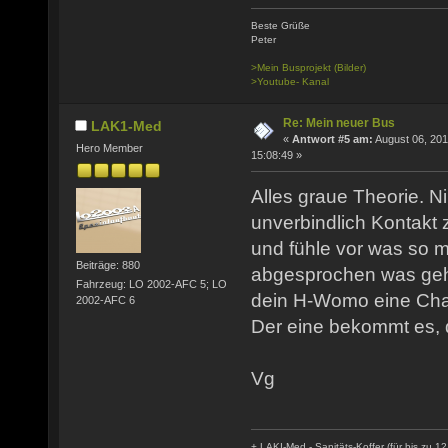
Beste Grüße
Peter
>Mein Busprojekt (Bilder)
>Youtube- Kanal
Re: Mein neuer Bus
LAK1-Med
«
Antwort #5 am:
August 06, 201
Hero Member
15:08:49 »
Alles graue Theorie. 
unverbindlich Kontakt
und fühle vor was so mö
Beiträge: 880
abgesprochen was geh
Fahrzeug: LO 2002-AFC 5; LO
dein H-Womo eine Cha
2002-AFC 6
Der eine bekommt es, d
Vg
+ LAKI-Med - Sanitäts-Koffer (für bis zu 12