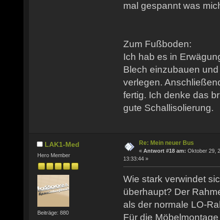
mal gespannt was mich 
Zum Fußboden:
Ich hab es in Erwägun
Blech einzubauen und 
verlegen. Anschließend
fertig. Ich denke das b
gute Schallisolierung.
Re: Mein neuer Bus
LAK1-Med
«
Antwort #18 am:
Oktober 29, 
Hero Member
13:33:44 »
Wie stark verwindet si
überhaupt? Der Rahmen 
als der normale LO-R
Beiträge: 880
Für die Möbelmontage 