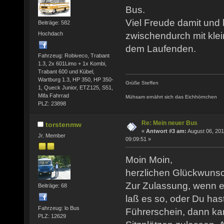
Bus.
Viel Freude damit und 
Beiträge: 582
Hochdach
zwischendurch mit klei
dem Laufenden.
Fahrzeug: Robiveco, Trabant
1.3, 2x 601Limo + 1x Kombi,
Trabant 600 und Kübel,
Wartburg 1.3, HP 350, HP 350-
Grüße Steffen
1, Queck Junior, ETZ125, S51,
Mifa Fahrrad
Mühsam ernährt sich das Eichhörnchen
PLZ: 23898
Re: Mein neuer Bus
torstenmw
«
Antwort #3 am:
August 06, 201
Jr. Member
09:09:51 »
Moin Moin,
herzlichen Glückwuns
Zur Zulassung, wenn e
Beiträge: 68
laß es so, oder Du ha
Fahrzeug: lo Bus
Führerschein, dann kan
PLZ: 12629