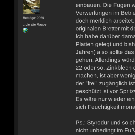
einbauen. Die Fugen w
Verwerfungen im Betrie
Beiträge: 2069
doch merklich arbeitet
...die alte Raupe
originalen Bretter mit 
Ich habe darüber dama
Platten gelegt und bis
Jahren) also sollte da
gehen. Allerdings wür
22 oder so. Zinkblech
machen, ist aber wenig
der "frei" zugänglich is
geschützt ist vor Spri
Es wäre nur wieder ein
sich Feuchtigkeit mona
Ps.: Styrodur und solc
nicht unbedingt im F