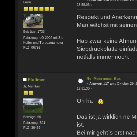
Guru
18:58:06 »
Respekt und Anerkenn
Man wächst mit seinen
Beiträge: 1733
Fahrzeug: LO 2002 mit ZIL-
Hab zwar keine Ahnung
Koffer und Turbozetamotor
PLZ: 06792
Siebdruckplatte einfäd
notfalls immer noch.
Re: Mein neuer Bus
Flollmer
«
Antwort #17 am:
Oktober 29, 
Jr. Member
12:51:30 »
Oh ha
Das ist ja wirklich ne
Beiträge: 55
Fahrzeug: B21
ist.
PLZ: 36469
Bei mir geht´s erst näch