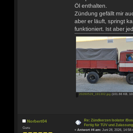
Öl enthalten.
Zündung gefällt mir au
aber er läuft, springt k
funktioniert. Ist aber j
20260529_191302.jpg
(101.66 KB, 10
Re: Zündkerzen Isolator /Bos
Norbert04
Fertig für TÜV und Zulassung
Guru
«
Antwort #4 am:
Juni 28, 2026, 14:58: