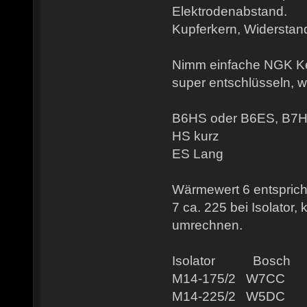
Elektrodenabstand.
Kupferkern, Widerstan
Nimm einfache NGK Ker
super entschlüsseln, w
B6HS oder B6ES, B7
HS kurz
ES Lang
Wärmewert 6 entspricht
7 ca. 225 bei Isolator,
umrechnen.
Isolator Bosc
M14-175/2 W7C
M14-225/2 W5D