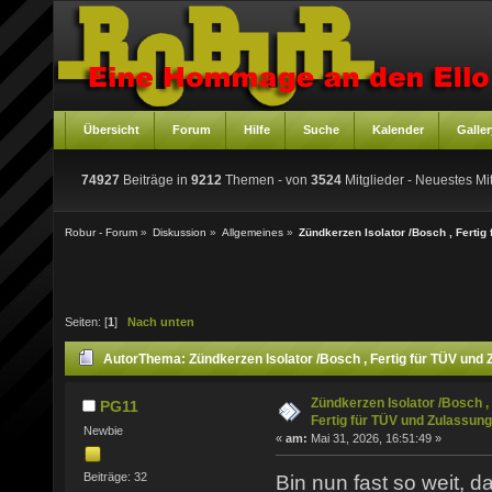
Übersicht
Forum
Hilfe
Suche
Kalender
Galler
74927
Beiträge in
9212
Themen - von
3524
Mitglieder
- Neuestes Mit
Robur - Forum
»
Diskussion
»
Allgemeines
»
Zündkerzen Isolator /Bosch , Fertig
Seiten: [
1
]
Nach unten
Autor
Thema: Zündkerzen Isolator /Bosch , Fertig für TÜV und
Zündkerzen Isolator /Bosch ,
PG11
Fertig für TÜV und Zulassung
Newbie
«
am:
Mai 31, 2026, 16:51:49 »
Beiträge: 32
Bin nun fast so weit, 