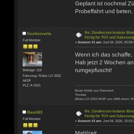
Geplant ist nochmal Zü
Probeffahrt und beten,
Re: Zündkerzen Isolator /Bos
fischerverla
Fertig für TÜV und Zulassung
Full Member
«
Antwort #1 am:
Juni 04, 2026, 05:58:
Wenn ich das schaffe, 
Hab jetzt 2 Wochen a
rumgepfuscht!
Beiträge: 116
Fahrzeug: Robur LO 2002
AKSF
PLZ: A-3321
Beste Grüße aus Österreich
Thomas
(Robur LO 2002 AKSF von 1980 ehem. N
Re: Zündkerzen Isolator /Bos
Basti83
Fertig für TÜV und Zulassung
Full Member
«
Antwort #2 am:
Juni 04, 2026, 15:03:
Mahlzeit.....