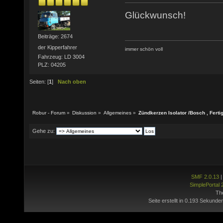
Glückwunsch!
Beiträge: 2674
der Kipperfahrer
immer schön voll
Fahrzeug: LD 3004
PLZ: 04205
Seiten: [
1
]
Nach oben
Robur - Forum
»
Diskussion
»
Allgemeines
»
Zündkerzen Isolator /Bosch , Fert
Gehe zu:
SMF 2.0.13
SimplePortal 
Th
Seite erstellt in 0.193 Sekunde