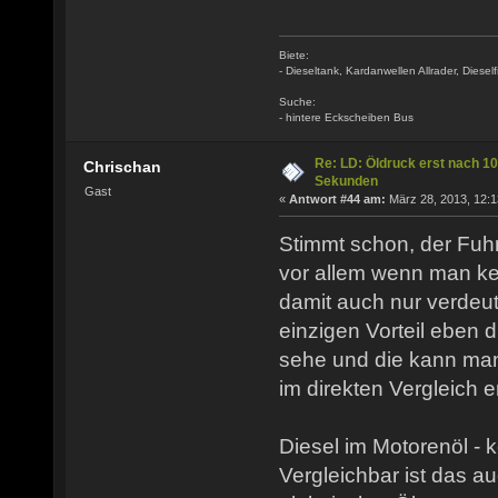
Biete:
- Dieseltank, Kardanwellen Allrader, Dieselfi
Suche:
- hintere Eckscheiben Bus
Re: LD: Öldruck erst nach 10
Chrischan
Sekunden
Gast
«
Antwort #44 am:
März 28, 2013, 12:1
Stimmt schon, der Fuhr
vor allem wenn man k
damit auch nur verdeut
einzigen Vorteil eben d
sehe und die kann man
im direkten Vergleich e
Diesel im Motorenöl - 
Vergleichbar ist das au