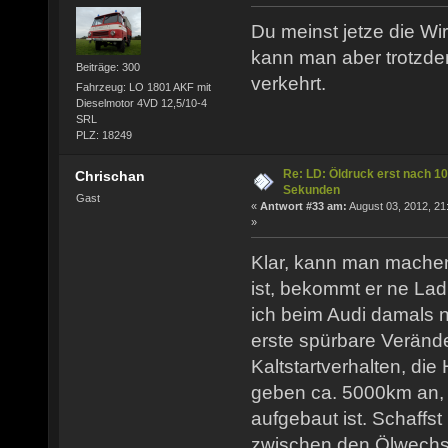
Du meinst jetze die Wir
kann man aber trotzdem 
Beiträge: 300
verkehrt.
Fahrzeug: LO 1801 AKF mit
Dieselmotor 4VD 12,5/10-4
SRL
PLZ: 18249
Re: LD: Öldruck erst nach 10
Chrischan
Sekunden
Gast
«
Antwort #33 am:
August 03, 2012, 21
»
Klar, kann man machen
ist, bekommt er ne Lad
ich beim Audi damals 
erste spürbare Verän
Kaltstartverhalten, die 
geben ca. 5000km an, b
aufgebaut ist. Schaffst
zwischen den Ölwechs