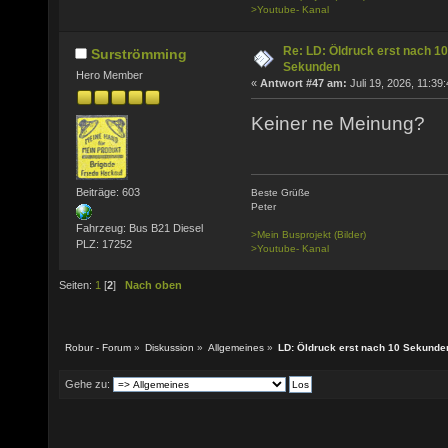
>Youtube- Kanal
Re: LD: Öldruck erst nach 10
Surströmming
Sekunden
Hero Member
«
Antwort #47 am:
Juli 19, 2026, 11:39:
Keiner ne Meinung?
Beiträge: 603
Beste Grüße
Peter
Fahrzeug: Bus B21 Diesel
>Mein Busprojekt (Bilder)
PLZ: 17252
>Youtube- Kanal
Seiten:
1
[
2
]
Nach oben
Robur - Forum
»
Diskussion
»
Allgemeines
»
LD: Öldruck erst nach 10 Sekunde
Gehe zu: