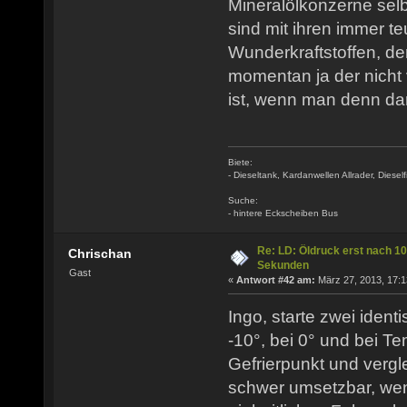
Mineralölkonzerne selb
sind mit ihren immer 
Wunderkraftstoffen, der
momentan ja der nicht 
ist, wenn man denn da
Biete:
- Dieseltank, Kardanwellen Allrader, Dieselfi
Suche:
- hintere Eckscheiben Bus
Re: LD: Öldruck erst nach 10
Chrischan
Sekunden
Gast
«
Antwort #42 am:
März 27, 2013, 17:1
Ingo, starte zwei ident
-10°, bei 0° und bei 
Gefrierpunkt und vergle
schwer umsetzbar, wen