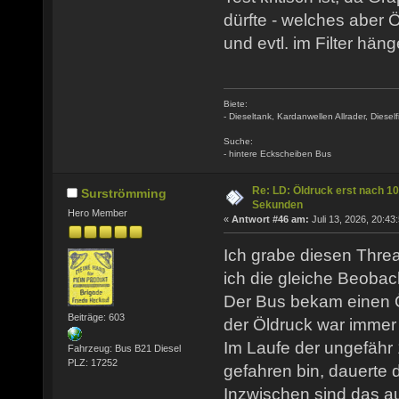
dürfte - welches aber 
und evtl. im Filter häng
Biete:
- Dieseltank, Kardanwellen Allrader, Dieselfi
Suche:
- hintere Eckscheiben Bus
Re: LD: Öldruck erst nach 10
Surströmming
Sekunden
Hero Member
«
Antwort #46 am:
Juli 13, 2026, 20:43
Ich grabe diesen Threa
ich die gleiche Beoba
Der Bus bekam einen 
Beiträge: 603
der Öldruck war immer
Im Laufe der ungefähr 
Fahrzeug: Bus B21 Diesel
PLZ: 17252
gefahren bin, dauerte 
Inzwischen sind das a