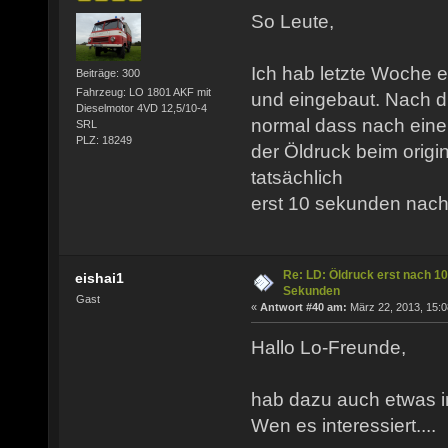
So Leute,
Ich hab letzte Woche 
Beiträge: 300
Fahrzeug: LO 1801 AKF mit
und eingebaut. Nach di
Dieselmotor 4VD 12,5/10-4
normal dass nach einer
SRL
PLZ: 18249
der Öldruck beim orig
tatsächlich
erst 10 sekunden nach
Re: LD: Öldruck erst nach 10
eishai1
Sekunden
Gast
«
Antwort #40 am:
März 22, 2013, 15:0
Hallo Lo-Freunde,
hab dazu auch etwas i
Wen es interessiert....