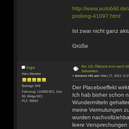
http://www.autobild.de/
prolong-41097.html
Ist zwar nicht ganz aktu
Grüße
Re: LD: Öldruck erst nach 10
ingo
Sekunden
Hero Member
«
Antwort #41 am:
März 27, 2013, 11:0
Beiträge: 849
Der Placeboeffekt wirk
Fahrzeug: LD3000 B21, Gaz
Ich hab bisher schon n
69, Wolga M21
PLZ: 98693
Wundermitteln gehalten 
meine Vermutungen zu
wurden nachvollziehba
leere Versprechungen 