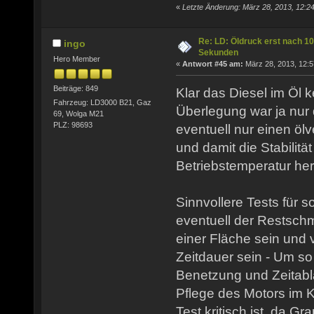
«
Letzte Änderung: März 28, 2013, 12:2
Re: LD: Öldruck erst nach 10
ingo
Sekunden
Hero Member
«
Antwort #45 am:
März 28, 2013, 12:5
Beiträge: 849
Klar das Diesel im Öl k
Fahrzeug: LD3000 B21, Gaz
Überlegung war ja nur 
69, Wolga M21
PLZ: 98693
eventuell nur einen öl
und damit die Stabilitä
Betriebstemperatur her
Sinnvollere Tests für s
eventuell der Restsch
einer Fläche sein und
Zeitdauer sein - Um s
Benetzung und Zeitabl
Pflege des Motors im K
Test kritisch ist, da G