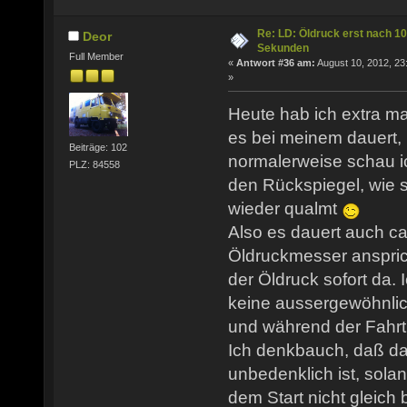
Re: LD: Öldruck erst nach 10
Deor
Sekunden
Full Member
«
Antwort #36 am:
August 10, 2012, 23
»
Heute hab ich extra ma
es bei meinem dauert, b
Beiträge: 102
normalerweise schau ic
PLZ: 84558
den Rückspiegel, wie s
wieder qualmt
Also es dauert auch ca 
Öldruckmesser anspric
der Öldruck sofort da. 
keine aussergewöhnli
und während der Fahrt 
Ich denkbauch, daß das
unbedenklich ist, sol
dem Start nicht gleich 