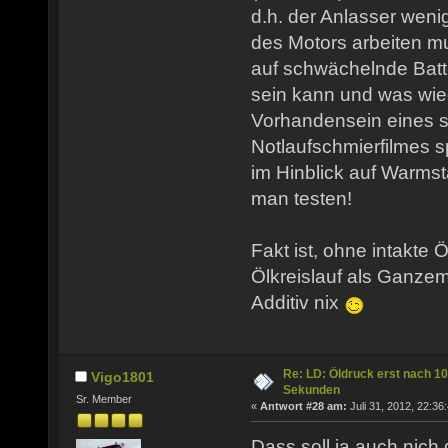
d.h. der Anlasser wen
des Motors arbeiten mu
auf schwächelnde Batte
sein kann und was wie
Vorhandensein eines 
Notlaufschmierfilmes 
im Hinblick auf Warmst
man testen!
Fakt ist, ohne intakte 
Ölkreislauf als Ganze
Additiv nix
Re: LD: Öldruck erst nach 10
Vigo1801
Sekunden
Sr. Member
«
Antwort #28 am:
Juli 31, 2012, 22:36
Dass soll ja auch nich