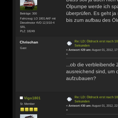
Ölpumpe werde ich spä
überprüfen. Es geht ja
Beiträge: 300
Fahrzeug: LO 1801 AKF mit
bis zum aufbau des Öl
Dieselmotor 4VD 12,5/10-4
SRL
PLZ: 18249
Re: LD: Öldruck erst nach 10
Chrischan
Sekunden
Gast
«
Antwort #29 am:
August 01, 2012, 17
»
...ob die verbleibende 
ausreichend sind, um 
aufzubauen?
Re: LD: Öldruck erst nach 10
Vigo1801
Sekunden
Sr. Member
«
Antwort #30 am:
August 01, 2012, 22
»