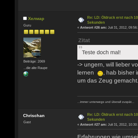
Re: LD: Öldruck erst nach 10
Хелмар
Sekunden
Guru
«
Antwort #26 am:
Juli 31, 2012, 09:56
Zitat
Teste doch mal!
Beiträge: 2069
-> ungern, will lieber 
...die alte Raupe
lernen
, hab bisher
um das Zeug gemacht
...immer unterwegs und überall zuspät...
Re: LD: Öldruck erst nach 10
Chrischan
Sekunden
Gast
«
Antwort #27 am:
Juli 31, 2012, 10:30
Erfahrungen wie umseit