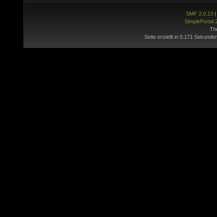
SMF 2.0.13
SimplePortal 
Th
Seite erstellt in 0.171 Sekunde