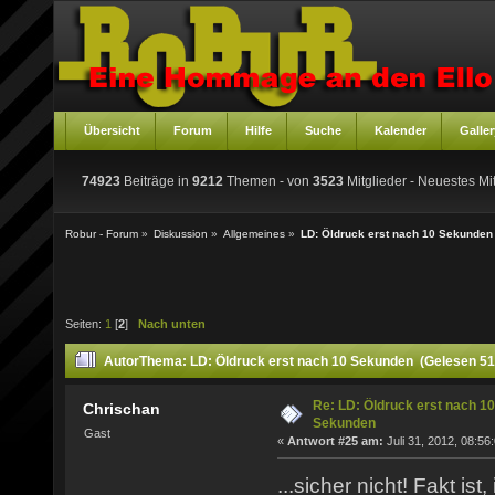
Übersicht
Forum
Hilfe
Suche
Kalender
Galler
74923
Beiträge in
9212
Themen - von
3523
Mitglieder
- Neuestes Mit
Robur - Forum
»
Diskussion
»
Allgemeines
»
LD: Öldruck erst nach 10 Sekunden
Seiten:
1
[
2
]
Nach unten
Autor
Thema: LD: Öldruck erst nach 10 Sekunden (Gelesen 51
Re: LD: Öldruck erst nach 10
Chrischan
Sekunden
Gast
«
Antwort #25 am:
Juli 31, 2012, 08:56
...sicher nicht! Fakt is