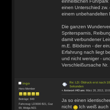
einheitlichen Fuhrpark 
einen Unterschied zw.
einem unbehandelten Mo
Die ganzen Wunderver
Spritersparnis, Reibun
damit verbundener Leis
m.E. Blödsinn - der ein
Erfahrung nach liegt be
und nicht weniger - un
Verschleißursache Nr.
Re: LD: Öldruck erst nach 10
ingo
Sekunden
Hero Member
«
Antwort #43 am:
März 28, 2013, 10:0
Beiträge: 849
Ja so einen identische
Fahrzeug: LD3000 B21, Gaz
nicht
Ich weiß auch 
69, Wolga M21