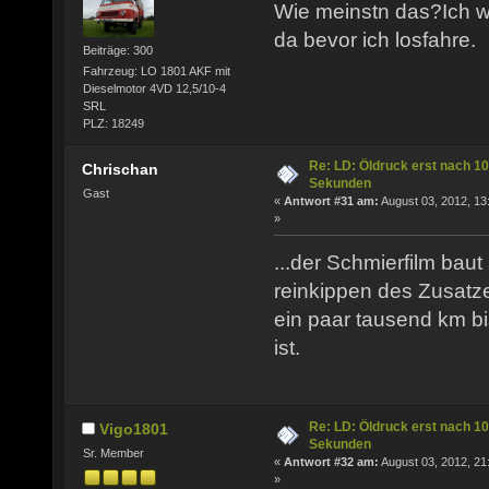
Wie meinstn das?Ich w
da bevor ich losfahre.
Beiträge: 300
Fahrzeug: LO 1801 AKF mit
Dieselmotor 4VD 12,5/10-4
SRL
PLZ: 18249
Re: LD: Öldruck erst nach 10
Chrischan
Sekunden
Gast
«
Antwort #31 am:
August 03, 2012, 13
»
...der Schmierfilm baut
reinkippen des Zusatze
ein paar tausend km bi
ist.
Re: LD: Öldruck erst nach 10
Vigo1801
Sekunden
Sr. Member
«
Antwort #32 am:
August 03, 2012, 21
»