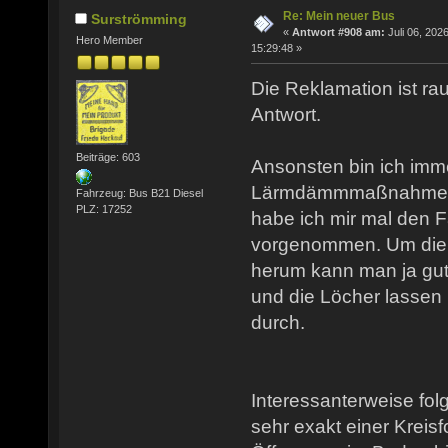
Re: Mein neuer Bus
Surströmming
«
Antwort #908 am:
Juli 06, 2026
Hero Member
15:29:48 »
Die Reklamation ist rau
Antwort.
Beiträge: 603
Ansonsten bin ich imm
Lärmdämmmaßnahmen b
Fahrzeug: Bus B21 Diesel
PLZ: 17252
habe ich mir mal den 
vorgenommen. Um die 
herum kann man ja gut
und die Löcher lassen 
durch.
Interessanterweise fol
sehr exakt einer Kreisf