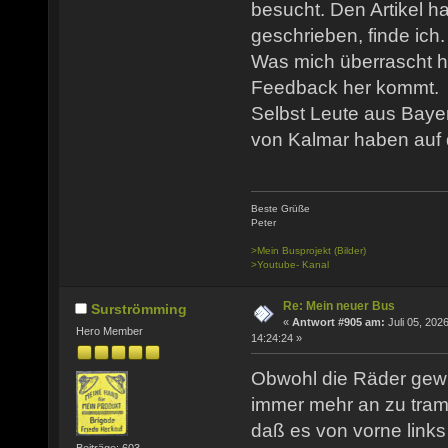
besucht. Den Artikel h
geschrieben, finde ich.
Was mich überrascht ha
Feedback her kommt.
Selbst Leute aus Baye
von Kalmar haben auf d
Beste Grüße
Peter
>Mein Busprojekt (Bilder)
>Youtube- Kanal
Re: Mein neuer Bus
Surströmming
«
Antwort #905 am:
Juli 05, 2026
Hero Member
14:24:24 »
Obwohl die Räder gewu
immer mehr an zu tramp
daß es von vorne link
Beiträge: 603