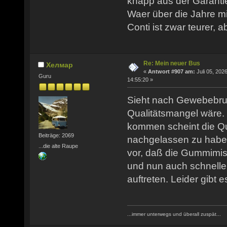
knapp aus der Garantie
Waer über die Jahre mit
Conti ist zwar teurer, 
Re: Mein neuer Bus
Хелмар
«
Antwort #907 am:
Juli 05, 2026
Guru
14:55:20 »
Sieht nach Gewebebru
Qualitätsmangel wäre. 
kommen scheint die Qua
Beiträge: 2069
nachgelassen zu habe
...die alte Raupe
vor, daß die Gummimi
und nun auch schnell
auftreten. Leider gibt e
...immer unterwegs und überall zuspät...