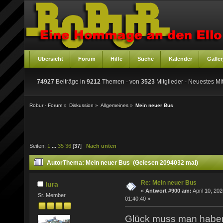
Übersicht
Forum
Hilfe
Suche
Kalender
Galler
74927
Beiträge in
9212
Themen - von
3523
Mitglieder
- Neuestes Mit
Robur - Forum
»
Diskussion
»
Allgemeines
»
Mein neuer Bus
Seiten:
1
...
35
36
[
37
]
Nach unten
Autor
Thema: Mein neuer Bus (Gelesen 2094032 mal)
Re: Mein neuer Bus
lura
«
Antwort #900 am:
April 10, 202
Sr. Member
01:40:40 »
Glück muss man hab