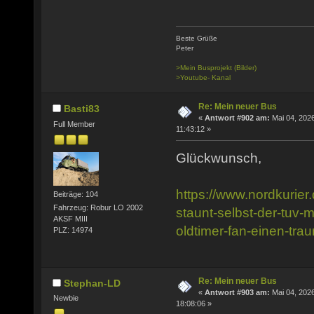
Beste Grüße
Peter
>Mein Busprojekt (Bilder)
>Youtube- Kanal
Re: Mein neuer Bus
Basti83
«
Antwort #902 am:
Mai 04, 2026
Full Member
11:43:12 »
Glückwunsch,
https://www.nordkurier.
Beiträge: 104
Fahrzeug: Robur LO 2002
staunt-selbst-der-tuv-mi
AKSF MIII
oldtimer-fan-einen-tr
PLZ: 14974
Re: Mein neuer Bus
Stephan-LD
«
Antwort #903 am:
Mai 04, 2026
Newbie
18:08:06 »