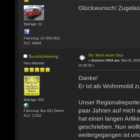
Glückwunsch! Zugela
Beiträge: 32
Fahrzeug: LD 3001 B21
PLZ: 99094
Re: Mein neuer Bus
Surströmming
«
Antwort #904 am:
Mai 04, 2026
Hero Member
20:38:38 »
Danke!
Er ist als Wohnmobil z
Beiträge: 603
Unser Regionalreporte
paar Jahren auf mich
Fahrzeug: Bus B21 Diesel
PLZ: 17252
hat einen langen Artik
geschrieben. Nun wollt
weitergegangen ist un