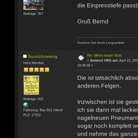
die Einpresstiefe passt
Beiträge: 357
Gruß Bernd
Gewinne Zeit durch Langsamkeit
Re: Mein neuer Bus
Surströmming
«
Antwort #901 am:
April 10, 202
Hero Member
20:46:09 »
Die ist tatsächlich abso
anderen Felgen.
Beiträge: 603
Inzwischen ist sie ges
ich sie dann mal lacki
Fahrzeug: Bus B21 Diesel
PLZ: 17252
nagelneuen Pneumantr
sogar noch komplett we
und nehme das ganze a