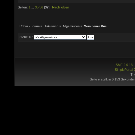
Seiten:
1
...
35
36
[
37
]
Nach oben
Robur - Forum
»
Diskussion
»
Allgemeines
»
Mein neuer Bus
Gehe zu:
SMF 2.0.13
SimplePortal 
Th
Seite erstellt in 0.153 Sekunde