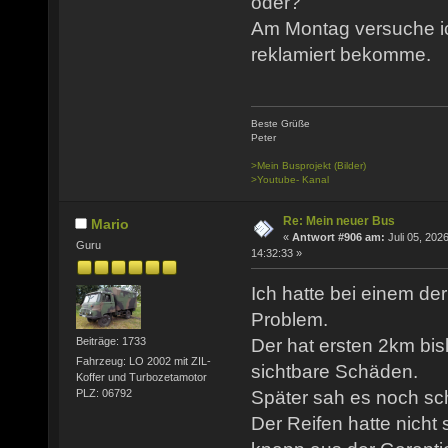
oder?
Am Montag versuche ic
reklamiert bekomme.
Beste Grüße
Peter
>Mein Busprojekt (Bilder)
>Youtube- Kanal
Re: Mein neuer Bus
Mario
«
Antwort #906 am:
Juli 05, 2026
Guru
14:32:33 »
Ich hatte bei einem de
Problem.
Der hat ersten 2km bis
Beiträge: 1733
Fahrzeug: LO 2002 mit ZIL-
sichtbare Schäden.
Koffer und Turbozetamotor
PLZ: 06792
Später sah es noch sch
Der Reifen hatte nicht