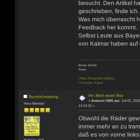
besucht. Den Artikel h
geschrieben, finde ich.
Was mich überrascht ha
Feedback her kommt.
Selbst Leute aus Baye
von Kalmar haben auf d
Beste Grüße
Peter
>Mein Busprojekt (Bilder)
>Youtube- Kanal
Re: Mein neuer Bus
Surströmming
«
Antwort #905 am:
Juli 05, 2026
Hero Member
14:24:24 »
Obwohl die Räder gewu
immer mehr an zu tramp
daß es von vorne link
Beiträge: 603