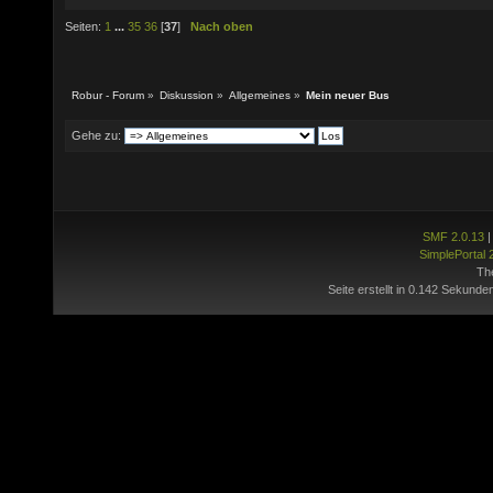
Seiten:
1
...
35
36
[
37
]
Nach oben
Robur - Forum
»
Diskussion
»
Allgemeines
»
Mein neuer Bus
Gehe zu:
SMF 2.0.13
SimplePortal 
Th
Seite erstellt in 0.142 Sekunde