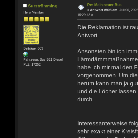
Re: Mein neuer Bus
Surströmming
«
Antwort #908 am:
Juli 06, 2026
Hero Member
15:29:48 »
Die Reklamation ist rau
Antwort.
Beiträge: 603
Ansonsten bin ich imm
Lärmdämmmaßnahmen b
Fahrzeug: Bus B21 Diesel
PLZ: 17252
habe ich mir mal den 
vorgenommen. Um die 
herum kann man ja gut
und die Löcher lassen 
durch.
Interessanterweise fol
sehr exakt einer Kreisf