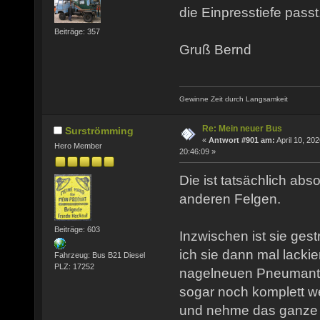
die Einpresstiefe passt
Beiträge: 357
Gruß Bernd
Gewinne Zeit durch Langsamkeit
Re: Mein neuer Bus
Surströmming
«
Antwort #901 am:
April 10, 202
Hero Member
20:46:09 »
Die ist tatsächlich abso
anderen Felgen.
Beiträge: 603
Inzwischen ist sie ges
ich sie dann mal lacki
Fahrzeug: Bus B21 Diesel
PLZ: 17252
nagelneuen Pneumantr
sogar noch komplett we
und nehme das ganze a