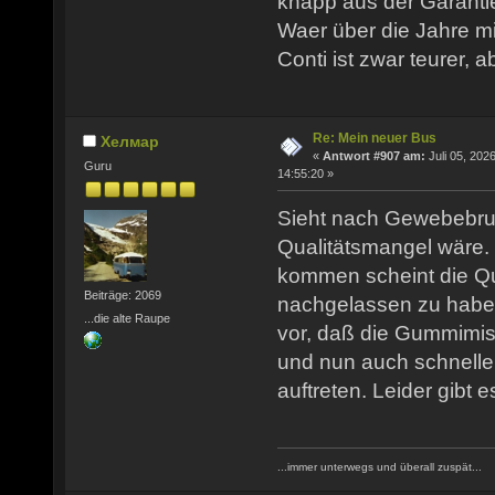
knapp aus der Garantie
Waer über die Jahre mit
Conti ist zwar teurer, 
Re: Mein neuer Bus
Хелмар
«
Antwort #907 am:
Juli 05, 2026
Guru
14:55:20 »
Sieht nach Gewebebru
Qualitätsmangel wäre. 
kommen scheint die Qua
Beiträge: 2069
nachgelassen zu habe
...die alte Raupe
vor, daß die Gummimi
und nun auch schnell
auftreten. Leider gibt e
...immer unterwegs und überall zuspät...