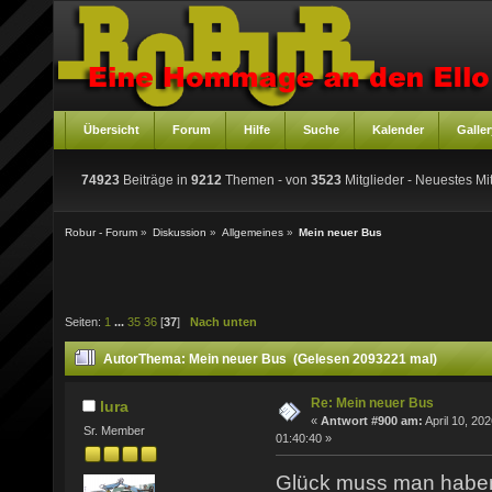
Übersicht
Forum
Hilfe
Suche
Kalender
Galler
74923
Beiträge in
9212
Themen - von
3523
Mitglieder
- Neuestes Mit
Robur - Forum
»
Diskussion
»
Allgemeines
»
Mein neuer Bus
Seiten:
1
...
35
36
[
37
]
Nach unten
Autor
Thema: Mein neuer Bus (Gelesen 2093221 mal)
Re: Mein neuer Bus
lura
«
Antwort #900 am:
April 10, 202
Sr. Member
01:40:40 »
Glück muss man hab