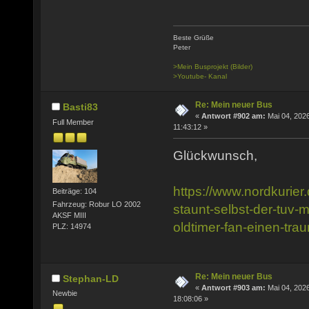
Beste Grüße
Peter
>Mein Busprojekt (Bilder)
>Youtube- Kanal
Re: Mein neuer Bus
Basti83
«
Antwort #902 am:
Mai 04, 2026
Full Member
11:43:12 »
Glückwunsch,
https://www.nordkurier.
Beiträge: 104
Fahrzeug: Robur LO 2002
staunt-selbst-der-tuv-mi
AKSF MIII
oldtimer-fan-einen-tr
PLZ: 14974
Re: Mein neuer Bus
Stephan-LD
«
Antwort #903 am:
Mai 04, 2026
Newbie
18:08:06 »