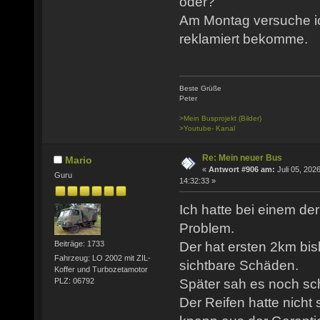
oder?
Am Montag versuche ic
reklamiert bekomme.
Beste Grüße
Peter
>Mein Busprojekt (Bilder)
>Youtube- Kanal
Re: Mein neuer Bus
Mario
«
Antwort #906 am:
Juli 05, 2026
Guru
14:32:33 »
Ich hatte bei einem de
Problem.
Der hat ersten 2km bis
Beiträge: 1733
Fahrzeug: LO 2002 mit ZIL-
sichtbare Schäden.
Koffer und Turbozetamotor
PLZ: 06792
Später sah es noch sch
Der Reifen hatte nicht