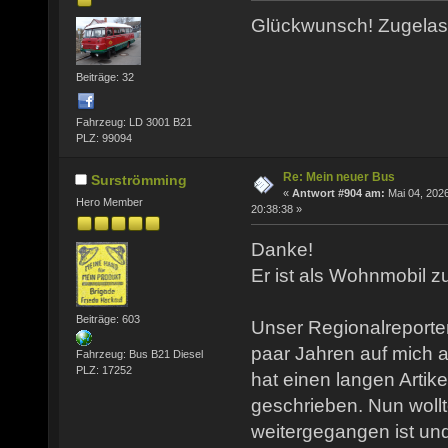
Glückwunsch! Zugela
Beiträge: 32
Fahrzeug: LD 3001 B21
PLZ: 99094
Re: Mein neuer Bus
Surströmming
«
Antwort #904 am:
Mai 04, 2026
Hero Member
20:38:38 »
Danke!
Er ist als Wohnmobil z
Beiträge: 603
Unser Regionalreporte
paar Jahren auf mich
Fahrzeug: Bus B21 Diesel
PLZ: 17252
hat einen langen Artik
geschrieben. Nun wollt
weitergegangen ist un