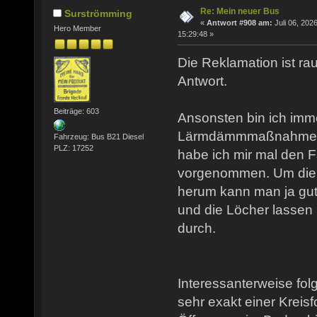
Re: Mein neuer Bus
Surströmming
«
Antwort #908 am:
Juli 06, 2026
Hero Member
15:29:48 »
Die Reklamation ist rau
Antwort.
Beiträge: 603
Ansonsten bin ich imm
Lärmdämmmaßnahmen b
Fahrzeug: Bus B21 Diesel
PLZ: 17252
habe ich mir mal den 
vorgenommen. Um die 
herum kann man ja gut
und die Löcher lassen 
durch.
Interessanterweise fol
sehr exakt einer Kreisf