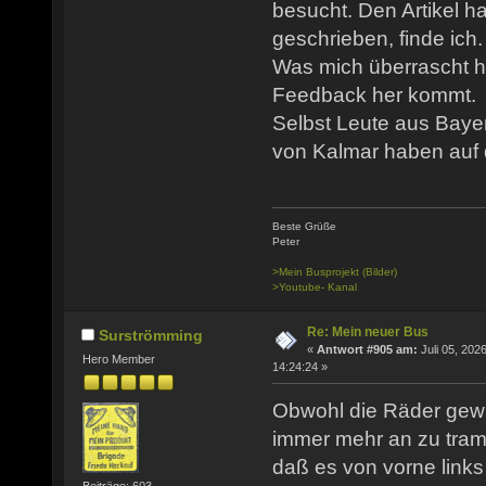
besucht. Den Artikel h
geschrieben, finde ich.
Was mich überrascht ha
Feedback her kommt.
Selbst Leute aus Baye
von Kalmar haben auf d
Beste Grüße
Peter
>Mein Busprojekt (Bilder)
>Youtube- Kanal
Re: Mein neuer Bus
Surströmming
«
Antwort #905 am:
Juli 05, 2026
Hero Member
14:24:24 »
Obwohl die Räder gewu
immer mehr an zu tramp
daß es von vorne link
Beiträge: 603