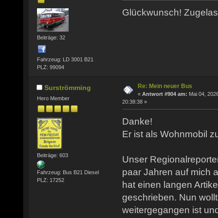
Glückwunsch! Zugela
Beiträge: 32
Fahrzeug: LD 3001 B21
PLZ: 99094
Re: Mein neuer Bus
Surströmming
«
Antwort #904 am:
Mai 04, 2026
Hero Member
20:38:38 »
Danke!
Er ist als Wohnmobil z
Beiträge: 603
Unser Regionalreporte
paar Jahren auf mich
Fahrzeug: Bus B21 Diesel
PLZ: 17252
hat einen langen Artik
geschrieben. Nun wollt
weitergegangen ist un