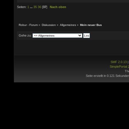
Seiten:
1
...
35
36
[
37
]
Nach oben
Robur - Forum
»
Diskussion
»
Allgemeines
»
Mein neuer Bus
Gehe zu:
SMF 2.0.13
SimplePortal 
Th
Seite erstellt in 0.121 Sekunde