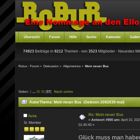
Übersicht
Forum
Hilfe
Suche
Kalender
Galler
74923
Beiträge in
9212
Themen - von
3523
Mitglieder
- Neuestes Mit
Robur - Forum
»
Diskussion
»
Allgemeines
»
Mein neuer Bus
Seiten:
1
...
35
36
[
37
]
Nach unten
Autor
Thema: Mein neuer Bus (Gelesen 2092039 mal)
Re: Mein neuer Bus
lura
«
Antwort #900 am:
April 10, 202
Sr. Member
01:40:40 »
Glück muss man hab