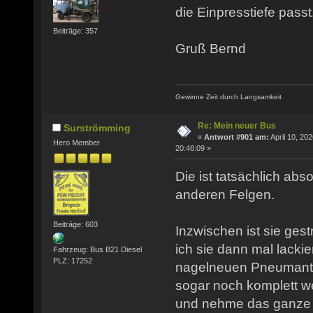
die Einpresstiefe passt
Beiträge: 357
Gruß Bernd
Gewinne Zeit durch Langsamkeit
Re: Mein neuer Bus
Surströmming
«
Antwort #901 am:
April 10, 202
Hero Member
20:46:09 »
Die ist tatsächlich abso
anderen Felgen.
Beiträge: 603
Inzwischen ist sie ges
ich sie dann mal lacki
Fahrzeug: Bus B21 Diesel
PLZ: 17252
nagelneuen Pneumantr
sogar noch komplett we
und nehme das ganze a