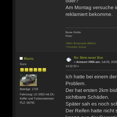
oder?
Am Montag versuche ic
reklamiert bekomme.
Beste Grüße
Peter
>Mein Busprojekt (Bilder)
>Youtube- Kanal
Re: Mein neuer Bus
Mario
«
Antwort #906 am:
Juli 05, 2026
Guru
14:32:33 »
Ich hatte bei einem de
Problem.
Der hat ersten 2km bis
Beiträge: 1733
Fahrzeug: LO 2002 mit ZIL-
sichtbare Schäden.
Koffer und Turbozetamotor
PLZ: 06792
Später sah es noch sch
Der Reifen hatte nicht