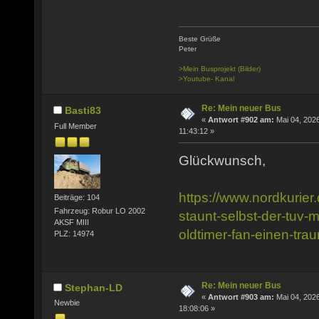
Beste Grüße
Peter
>Mein Busprojekt (Bilder)
>Youtube- Kanal
Re: Mein neuer Bus
Basti83
«
Antwort #902 am:
Mai 04, 2026
Full Member
11:43:12 »
Glückwunsch,
https://www.nordkurier.
Beiträge: 104
Fahrzeug: Robur LO 2002
staunt-selbst-der-tuv-mi
AKSF MIII
oldtimer-fan-einen-tr
PLZ: 14974
Re: Mein neuer Bus
Stephan-LD
«
Antwort #903 am:
Mai 04, 2026
Newbie
18:08:06 »