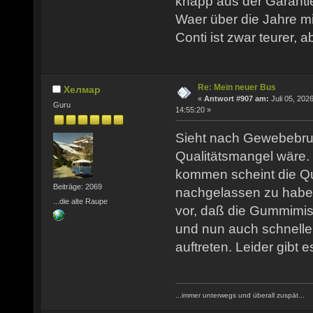
knapp aus der Garantie
Waer über die Jahre mit
Conti ist zwar teurer, 
Re: Mein neuer Bus
Хелмар
«
Antwort #907 am:
Juli 05, 2026
Guru
14:55:20 »
Sieht nach Gewebebru
Qualitätsmangel wäre. 
kommen scheint die Qua
Beiträge: 2069
nachgelassen zu habe
...die alte Raupe
vor, daß die Gummimi
und nun auch schnell
auftreten. Leider gibt e
...immer unterwegs und überall zuspät...