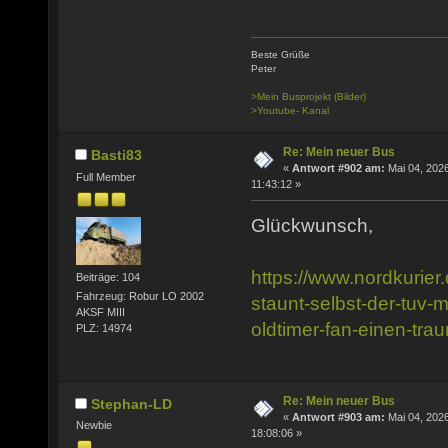
Beste Grüße
Peter
>Mein Busprojekt (Bilder)
>Youtube- Kanal
Re: Mein neuer Bus
Basti83
«
Antwort #902 am:
Mai 04, 2026
Full Member
11:43:12 »
Glückwunsch,
https://www.nordkurier.
Beiträge: 104
Fahrzeug: Robur LO 2002
staunt-selbst-der-tuv-mi
AKSF MIII
oldtimer-fan-einen-tr
PLZ: 14974
Re: Mein neuer Bus
Stephan-LD
«
Antwort #903 am:
Mai 04, 2026
Newbie
18:08:06 »