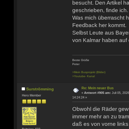
besucht. Den Artikel h
geschrieben, finde ich.
Was mich überrascht ha
Feedback her kommt.
Selbst Leute aus Baye
von Kalmar haben auf d
Beste Grüße
Peter
>Mein Busprojekt (Bilder)
>Youtube- Kanal
Re: Mein neuer Bus
Surströmming
«
Antwort #905 am:
Juli 05, 2026
Hero Member
14:24:24 »
Obwohl die Räder gewu
immer mehr an zu tramp
daß es von vorne link
Beiträge: 603