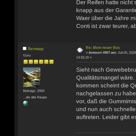
Der Reifen hatte nicht
knapp aus der Garantie
Waer über die Jahre mit
Conti ist zwar teurer, 
Re: Mein neuer Bus
Хелмар
«
Antwort #907 am:
Juli 05, 2026
Guru
14:55:20 »
Sieht nach Gewebebru
Qualitätsmangel wäre. 
kommen scheint die Qua
Beiträge: 2069
nachgelassen zu habe
...die alte Raupe
vor, daß die Gummimi
und nun auch schnell
auftreten. Leider gibt e