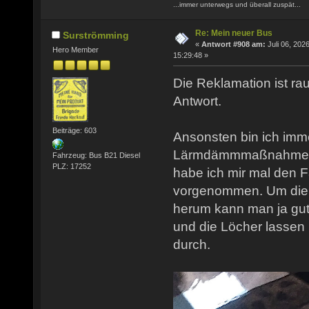
...immer unterwegs und überall zuspät...
Re: Mein neuer Bus
Surströmming
«
Antwort #908 am:
Juli 06, 2026
Hero Member
15:29:48 »
Die Reklamation ist rau
Antwort.
Beiträge: 603
Ansonsten bin ich imm
Lärmdämmmaßnahmen b
Fahrzeug: Bus B21 Diesel
PLZ: 17252
habe ich mir mal den 
vorgenommen. Um die 
herum kann man ja gut
und die Löcher lassen 
durch.