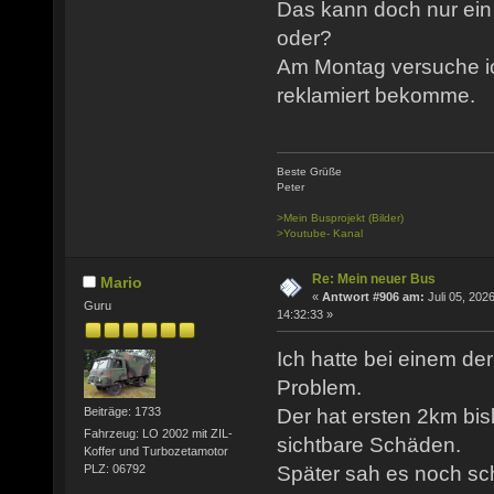
Das kann doch nur ein 
oder?
Am Montag versuche ic
reklamiert bekomme.
Beste Grüße
Peter
>Mein Busprojekt (Bilder)
>Youtube- Kanal
Re: Mein neuer Bus
Mario
«
Antwort #906 am:
Juli 05, 2026
Guru
14:32:33 »
Ich hatte bei einem de
Problem.
Der hat ersten 2km bis
Beiträge: 1733
Fahrzeug: LO 2002 mit ZIL-
sichtbare Schäden.
Koffer und Turbozetamotor
PLZ: 06792
Später sah es noch sch