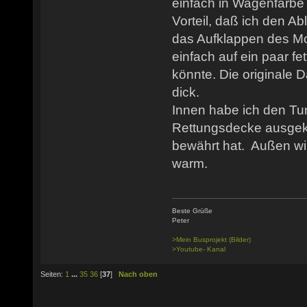
einfach in Wagenfarbe 
Vorteil, daß ich den A
das Aufklappen des Mo
einfach auf ein paar fe
könnte. Die originale 
dick.
Innen habe ich den Tun
Rettungsdecke ausgekl
bewährt hat. Außen wir
warm.
Beste Grüße
Peter
>Mein Busprojekt (Bilder)
>Youtube- Kanal
Seiten:
1
...
35
36
[
37
]
Nach oben