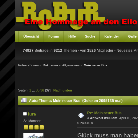
Übersicht
Forum
Hilfe
Suche
Kalender
Galler
74927
Beiträge in
9212
Themen - von
3526
Mitglieder
- Neuestes Mit
Robur - Forum
»
Diskussion
»
Allgemeines
»
Mein neuer Bus
Seiten:
1
...
35
36
[
37
]
Nach unten
Autor
Thema: Mein neuer Bus (Gelesen 2095135 mal)
Re: Mein neuer Bus
lura
«
Antwort #900 am:
April 10, 202
Sr. Member
01:40:40 »
Glück muss man hab