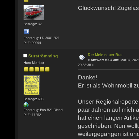
Glückwunsch! Zugela
Beiträge: 32
Fahrzeug: LD 3001 B21
PLZ: 99094
Re: Mein neuer Bus
Surströmming
«
Antwort #904 am:
Mai 04, 2026
Hero Member
20:38:38 »
Danke!
Er ist als Wohnmobil z
Beiträge: 603
Unser Regionalreporte
paar Jahren auf mich
Fahrzeug: Bus B21 Diesel
PLZ: 17252
hat einen langen Artik
geschrieben. Nun wollt
weitergegangen ist un