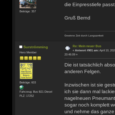
die Einpresstiefe passt
Beiträge: 357
Gruß Bernd
Gewinne Zeit durch Langsamkeit
Re: Mein neuer Bus
Surströmming
«
Antwort #901 am:
April 10, 202
Hero Member
20:46:09 »
Die ist tatsächlich abso
anderen Felgen.
Beiträge: 603
Inzwischen ist sie ges
ich sie dann mal lacki
Fahrzeug: Bus B21 Diesel
PLZ: 17252
nagelneuen Pneumantr
sogar noch komplett we
und nehme das ganze a