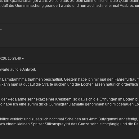
 ein Qualitätsmangel wäre. Seit die aus Serbien kommen scheint die Quali leide
r, daß die Gummimischung geändert wurde und nun auch schneller mal Ausbrechun
..
2026, 15:29:48 »
warte auf die Antwort.
mit Lärmdämmmaßnahmen beschäftigt. Gestern habe ich mir mal den Fahrerfußra
kann man ja gut auf die Straße gucken und die Löcher lassen natürlich ordentlich
rm der Pedalarme sehr exakt einer Kreisform, so daß sich die Öffnungen im Boden 
lso habe ich eine 10mm dicke Gummigranulatmatte genommen und mit genauen Lö
itze verklebt und zusätzlich nochmal Scheiben aus 4mm Butylgummi angefertigt, 
ach einem kleinen Spritzer Silikonspray ist das Ganze sehr leichtgängig und die Pe