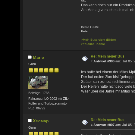
ok.
Das kann doch nur ein Produktio
Am Montag versuche ich mal, ob
Beste Grüße
Peter
>Mein Busprojekt (Bilder)
>Youtube- Kanal
Re: Mein neuer Bus
Mario
«
Antwort #906 am:
Juli 05, 
Guru
Ich hatte bei einem der Mitas Mp
Der hat ersten 2km bisl "gehoppe
Später sah es noch schlimmer aus
Der Reifen hatte nicht soo viele
Waer über die Jahre mit Mitas nic
Beiträge: 1733
Fahrzeug: LO 2002 mit ZIL-
Koffer und Turbozetamotor
PLZ: 06792
Re: Mein neuer Bus
Хелмар
«
Antwort #907 am:
Juli 05, 
Guru