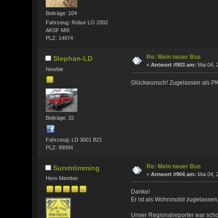
Beiträge: 104
Fahrzeug: Robur LO 2002
AKSF MIII
PLZ: 14974
Re: Mein neuer Bus
Stephan-LD
«
Antwort #903 am:
Mai 04, 
Newbie
Glückwunsch! Zugelassen als 
Beiträge: 32
Fahrzeug: LD 3001 B21
PLZ: 99094
Re: Mein neuer Bus
Surströmming
«
Antwort #904 am:
Mai 04, 
Hero Member
Danke!
Er ist als Wohnmobil zugelassen
Unser Regionalreporter war scho