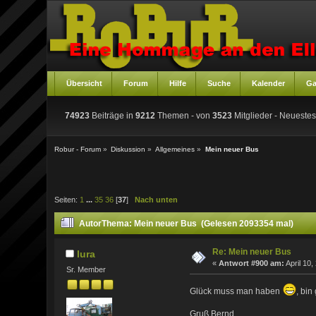
Übersicht
Forum
Hilfe
Suche
Kalender
Ga
74923
Beiträge in
9212
Themen - von
3523
Mitglieder
- Neuestes
Robur - Forum
»
Diskussion
»
Allgemeines
»
Mein neuer Bus
Seiten:
1
...
35
36
[
37
]
Nach unten
Autor
Thema: Mein neuer Bus (Gelesen 2093354 mal)
Re: Mein neuer Bus
lura
«
Antwort #900 am:
April 10,
Sr. Member
Glück muss man haben
, bin
Gruß Bernd