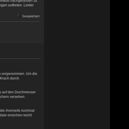
r etwas nachgelassen zu
gen auftreten. Leider
Gespeichert
um vorgenommen. Um die
 Krach durch.
bis auf den Durchmesser
chern versehen.
die ihrerseits nochmal
dale erreichen leicht