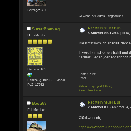
Beiträge: 357
Gewinne Zeit durch Langsamkeit
Re: Mein neuer Bus
Surströmming
«
Antwort #901 am:
April 10,
Hero Member
Die ist tatsächlich absolut ident
Inzwischen ist sie gestrahlt un
herumzuliegen, der sogar noch k
Beiträge: 603
Beste Grüße
Peter
Fahrzeug: Bus B21 Diesel
PLZ: 17252
>Mein Busprojekt (Bilder)
>Youtube- Kanal
Re: Mein neuer Bus
Basti83
«
Antwort #902 am:
Mai 04, 
Full Member
Glückwunsch,
https://www.nordkurier.de/region