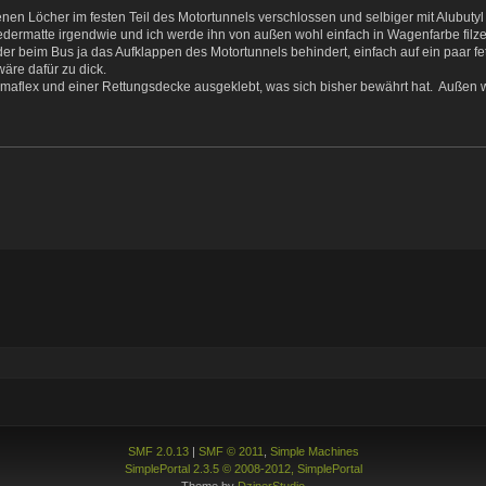
en Löcher im festen Teil des Motortunnels verschlossen und selbiger mit Alubutyl 
edermatte irgendwie und ich werde ihn von außen wohl einfach in Wagenfarbe filz
 der beim Bus ja das Aufklappen des Motortunnels behindert, einfach auf ein paar f
äre dafür zu dick.
maflex und einer Rettungsdecke ausgeklebt, was sich bisher bewährt hat. Außen wi
SMF 2.0.13
|
SMF © 2011
,
Simple Machines
SimplePortal 2.3.5 © 2008-2012, SimplePortal
Theme by
DzinerStudio