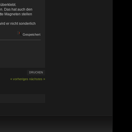
überklebt.
en. Das hat auch den
ette Magneten stellen
rd er nicht sonderlich
Gespeichert
DRUCKEN
« vorheriges
nächstes »