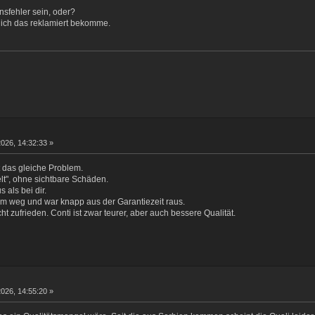
nsfehler sein, oder?
 ich das reklamiert bekomme.
2026, 14:32:33 »
t das gleiche Problem.
lt", ohne sichtbare Schäden.
 als bei dir.
 km weg und war knapp aus der Garantiezeit raus.
ht zufrieden. Conti ist zwar teurer, aber auch bessere Qualität.
2026, 14:55:20 »