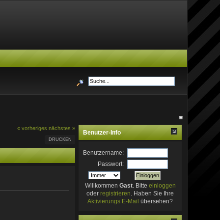
« vorheriges
nächstes »
Benutzer-Info
DRUCKEN
Benutzername:
Passwort:
Willkommen
Gast
. Bitte
einloggen
oder
registrieren
. Haben Sie Ihre
Aktivierungs E-Mail
übersehen?