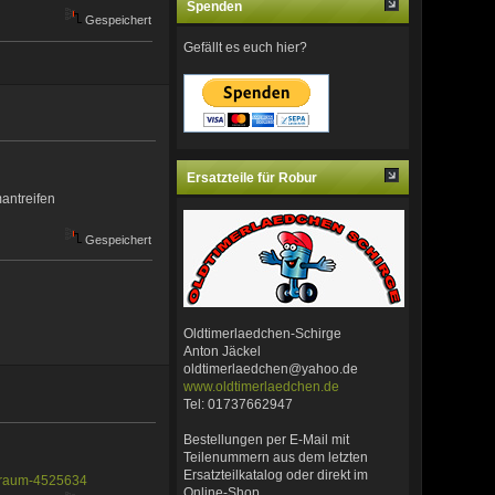
Spenden
Gespeichert
Gefällt es euch hier?
Ersatzteile für Robur
antreifen
Gespeichert
Oldtimerlaedchen-Schirge
Anton Jäckel
oldtimerlaedchen@yahoo.de
www.oldtimerlaedchen.de
Tel: 01737662947
Bestellungen per E-Mail mit
Teilenummern aus dem letzten
Ersatzteilkatalog oder direkt im
n-traum-4525634
Online-Shop