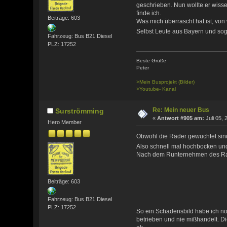
geschrieben. Nun wollte er wisse
finde ich.
Beiträge: 603
Was mich überrascht hat ist, vo
Selbst Leute aus Bayern und sog
Fahrzeug: Bus B21 Diesel
PLZ: 17252
Beste Grüße
Peter
>Mein Busprojekt (Bilder)
>Youtube- Kanal
Re: Mein neuer Bus
Surströmming
«
Antwort #905 am:
Juli 05, 
Hero Member
Obwohl die Räder gewuchtet sind,
Also schnell mal hochbocken u
Nach dem Runternehmen des Rade
Beiträge: 603
Fahrzeug: Bus B21 Diesel
PLZ: 17252
So ein Schadensbild habe ich no
betrieben und nie mißhandelt. Di