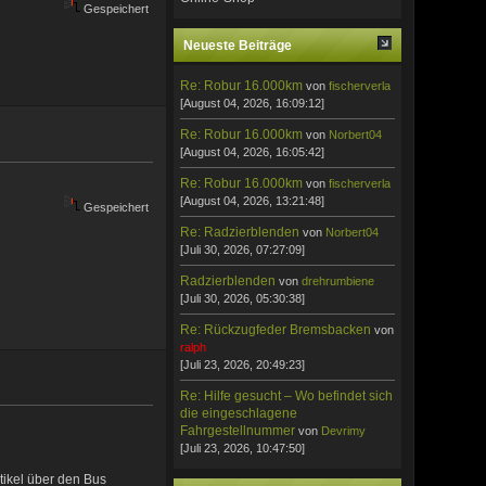
Gespeichert
Neueste Beiträge
Re: Robur 16.000km
von
fischerverla
[August 04, 2026, 16:09:12]
Re: Robur 16.000km
von
Norbert04
[August 04, 2026, 16:05:42]
Re: Robur 16.000km
von
fischerverla
[August 04, 2026, 13:21:48]
Gespeichert
Re: Radzierblenden
von
Norbert04
[Juli 30, 2026, 07:27:09]
Radzierblenden
von
drehrumbiene
[Juli 30, 2026, 05:30:38]
Re: Rückzugfeder Bremsbacken
von
ralph
[Juli 23, 2026, 20:49:23]
Re: Hilfe gesucht – Wo befindet sich
die eingeschlagene
Fahrgestellnummer
von
Devrimy
[Juli 23, 2026, 10:47:50]
tikel über den Bus