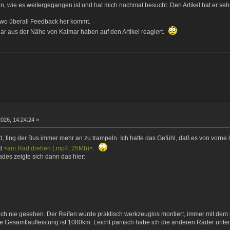
n, wie es weitergegangen ist und hat mich nochmal besucht. Den Artikel hat er se
n wo überall Feedback her kommt.
ar aus der Nähe von Kalmar haben auf den Artikel reagiert.
2026, 14:24:24 »
 fing der Bus immer mehr an zu trampeln. Ich hatte das Gefühl, daß es von vorne 
nd
>am Rad drehen (.mp4, 25Mb)<
.
s zeigte sich dann das hier:
ch nie gesehen. Der Reifen wurde praktisch werkzeuglos montiert, immer mit dem 
e Gesamtlaufleistung ist 1080km. Leicht panisch habe ich die anderen Räder unters