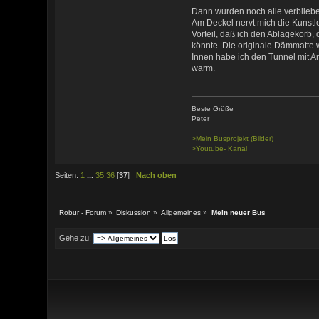
Dann wurden noch alle verblieben
Am Deckel nervt mich die Kunstl
Vorteil, daß ich den Ablagekorb,
könnte. Die originale Dämmatte w
Innen habe ich den Tunnel mit Ar
warm.
Beste Grüße
Peter
>Mein Busprojekt (Bilder)
>Youtube- Kanal
Seiten:
1
...
35
36
[
37
]
Nach oben
Robur - Forum
»
Diskussion
»
Allgemeines
»
Mein neuer Bus
Gehe zu: