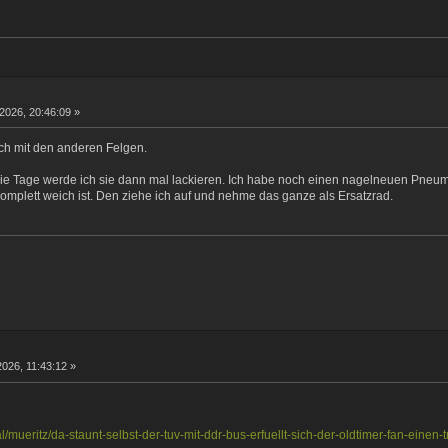
 2026, 20:46:09 »
isch mit den anderen Felgen.
d die Tage werde ich sie dann mal lackieren. Ich habe noch einen nagelneuen Pneum
omplett weich ist. Den ziehe ich auf und nehme das ganze als Ersatzrad.
2026, 11:43:12 »
al/mueritz/da-staunt-selbst-der-tuv-mit-ddr-bus-erfuellt-sich-der-oldtimer-fan-eine