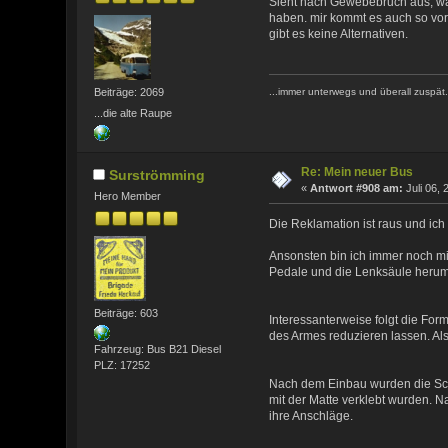
Sieht nach Gewebebruch aus, was
haben. mir kommt es auch so vo
gibt es keine Alternativen.
Beiträge: 2069
...immer unterwegs und überall zuspät.
...die alte Raupe
Re: Mein neuer Bus
Surströmming
«
Antwort #908 am:
Juli 06, 
Hero Member
Die Reklamation ist raus und ich 
Ansonsten bin ich immer noch 
Pedale und die Lenksäule herum 
Beiträge: 603
Interessanterweise folgt die Fo
des Armes reduzieren lassen. A
Fahrzeug: Bus B21 Diesel
PLZ: 17252
Nach dem Einbau wurden die Schl
mit der Matte verklebt wurden. N
ihre Anschläge.