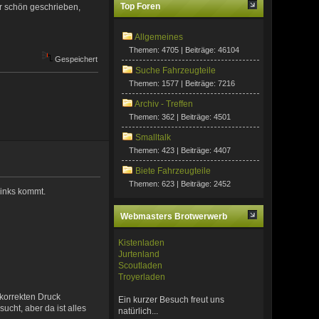
Top Foren
hr schön geschrieben,
Allgemeines
Themen: 4705 | Beiträge: 46104
Gespeichert
Suche Fahrzeugteile
Themen: 1577 | Beiträge: 7216
Archiv - Treffen
Themen: 362 | Beiträge: 4501
Smalltalk
Themen: 423 | Beiträge: 4407
Biete Fahrzeugteile
Themen: 623 | Beiträge: 2452
links kommt.
Webmasters Brotwerwerb
Kistenladen
Jurtenland
Scoutladen
Troyerladen
korrekten Druck
Ein kurzer Besuch freut uns
ucht, aber da ist alles
natürlich...