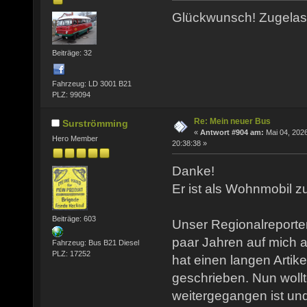
Glückwunsch! Zugela
Beiträge: 32
Fahrzeug: LD 3001 B21
PLZ: 99094
Re: Mein neuer Bus
Surströmming
«
Antwort #904 am:
Mai 04, 2026
Hero Member
20:38:38 »
Danke!
Er ist als Wohnmobil z
Beiträge: 603
Unser Regionalreporte
paar Jahren auf mich
Fahrzeug: Bus B21 Diesel
PLZ: 17252
hat einen langen Artik
geschrieben. Nun wollt
weitergegangen ist un