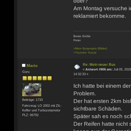
oder?
Am Montag versuche ic
reklamiert bekomme.
Beste Grüße
Peter
>Mein Busprojekt (Bilder)
>Youtube- Kanal
Re: Mein neuer Bus
Mario
«
Antwort #906 am:
Juli 05, 2026
Guru
14:32:33 »
Ich hatte bei einem de
Problem.
Der hat ersten 2km bis
Beiträge: 1733
Fahrzeug: LO 2002 mit ZIL-
sichtbare Schäden.
Koffer und Turbozetamotor
PLZ: 06792
Später sah es noch sch
Der Reifen hatte nicht