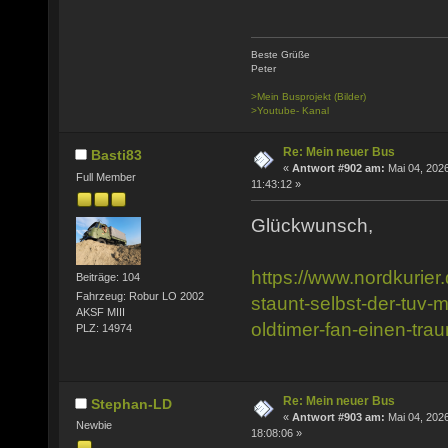
Beste Grüße
Peter
>Mein Busprojekt (Bilder)
>Youtube- Kanal
Re: Mein neuer Bus
Basti83
«
Antwort #902 am:
Mai 04, 2026
Full Member
11:43:12 »
Glückwunsch,
https://www.nordkurier.
Beiträge: 104
Fahrzeug: Robur LO 2002
staunt-selbst-der-tuv-mi
AKSF MIII
oldtimer-fan-einen-tr
PLZ: 14974
Re: Mein neuer Bus
Stephan-LD
«
Antwort #903 am:
Mai 04, 2026
Newbie
18:08:06 »