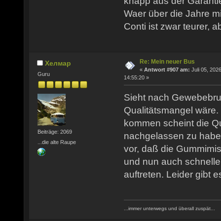
knapp aus der Garantie
Waer über die Jahre mit
Conti ist zwar teurer, 
Re: Mein neuer Bus
Хелмар
«
Antwort #907 am:
Juli 05, 2026
Guru
14:55:20 »
Sieht nach Gewebebru
Qualitätsmangel wäre. 
kommen scheint die Qua
Beiträge: 2069
nachgelassen zu habe
...die alte Raupe
vor, daß die Gummimi
und nun auch schnell
auftreten. Leider gibt e
...immer unterwegs und überall zuspät...