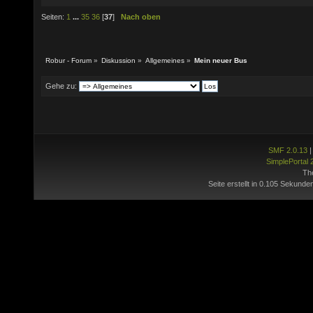
Seiten:
1
...
35
36
[
37
]
Nach oben
Robur - Forum
»
Diskussion
»
Allgemeines
»
Mein neuer Bus
Gehe zu:
SMF 2.0.13
SimplePortal 
Th
Seite erstellt in 0.105 Sekunde