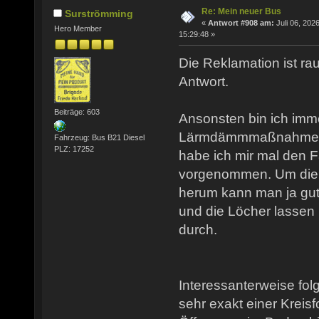
Re: Mein neuer Bus
Surströmming
«
Antwort #908 am:
Juli 06, 2026
Hero Member
15:29:48 »
Die Reklamation ist rau
Antwort.
Beiträge: 603
Ansonsten bin ich imm
Lärmdämmmaßnahmen b
Fahrzeug: Bus B21 Diesel
PLZ: 17252
habe ich mir mal den 
vorgenommen. Um die 
herum kann man ja gut
und die Löcher lassen 
durch.
Interessanterweise fol
sehr exakt einer Kreisf