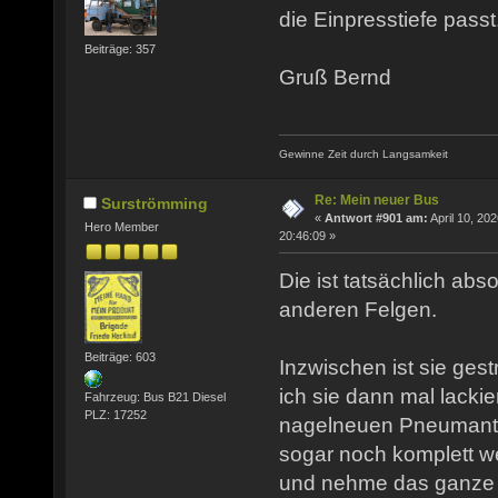
die Einpresstiefe passt
Beiträge: 357
Gruß Bernd
Gewinne Zeit durch Langsamkeit
Re: Mein neuer Bus
Surströmming
«
Antwort #901 am:
April 10, 202
Hero Member
20:46:09 »
Die ist tatsächlich abso
anderen Felgen.
Beiträge: 603
Inzwischen ist sie ges
ich sie dann mal lacki
Fahrzeug: Bus B21 Diesel
PLZ: 17252
nagelneuen Pneumantr
sogar noch komplett we
und nehme das ganze a