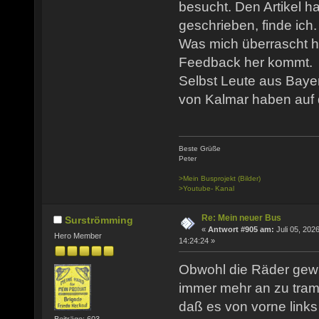
besucht. Den Artikel h
geschrieben, finde ich.
Was mich überrascht ha
Feedback her kommt.
Selbst Leute aus Baye
von Kalmar haben auf d
Beste Grüße
Peter
>Mein Busprojekt (Bilder)
>Youtube- Kanal
Re: Mein neuer Bus
Surströmming
«
Antwort #905 am:
Juli 05, 2026
Hero Member
14:24:24 »
Obwohl die Räder gewu
immer mehr an zu tramp
daß es von vorne link
Beiträge: 603