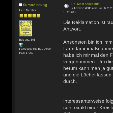
Re: Mein neuer Bus
Surströmming
«
Antwort #908 am:
Juli 06, 2026
Hero Member
15:29:48 »
Die Reklamation ist rau
Antwort.
Beiträge: 603
Ansonsten bin ich imm
Lärmdämmmaßnahmen b
Fahrzeug: Bus B21 Diesel
PLZ: 17252
habe ich mir mal den 
vorgenommen. Um die 
herum kann man ja gut
und die Löcher lassen 
durch.
Interessanterweise fol
sehr exakt einer Kreisf