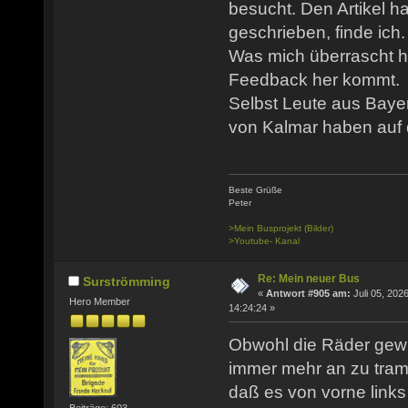
besucht. Den Artikel h
geschrieben, finde ich.
Was mich überrascht ha
Feedback her kommt.
Selbst Leute aus Baye
von Kalmar haben auf d
Beste Grüße
Peter
>Mein Busprojekt (Bilder)
>Youtube- Kanal
Re: Mein neuer Bus
Surströmming
«
Antwort #905 am:
Juli 05, 2026
Hero Member
14:24:24 »
Obwohl die Räder gewu
immer mehr an zu tramp
daß es von vorne link
Beiträge: 603