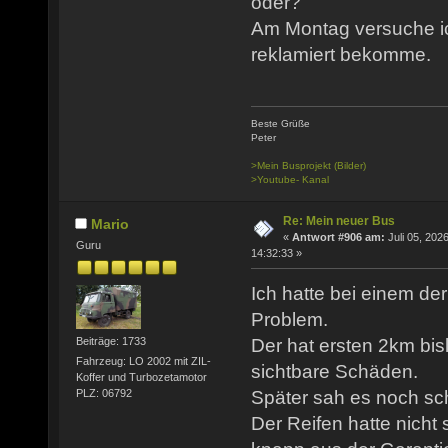
oder?
Am Montag versuche ic
reklamiert bekomme.
Beste Grüße
Peter
>Mein Busprojekt (Bilder)
>Youtube- Kanal
Re: Mein neuer Bus
Mario
«
Antwort #906 am:
Juli 05, 2026
Guru
14:32:33 »
Ich hatte bei einem de
Problem.
Der hat ersten 2km bis
Beiträge: 1733
Fahrzeug: LO 2002 mit ZIL-
sichtbare Schäden.
Koffer und Turbozetamotor
PLZ: 06792
Später sah es noch sch
Der Reifen hatte nicht