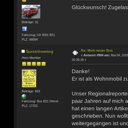
Glückwunsch! Zugela
Beiträge: 32
Fahrzeug: LD 3001 B21
PLZ: 99094
Re: Mein neuer Bus
Surströmming
«
Antwort #904 am:
Mai 04, 2026
Hero Member
20:38:38 »
Danke!
Er ist als Wohnmobil z
Beiträge: 603
Unser Regionalreporte
paar Jahren auf mich
Fahrzeug: Bus B21 Diesel
PLZ: 17252
hat einen langen Artik
geschrieben. Nun wollt
weitergegangen ist un