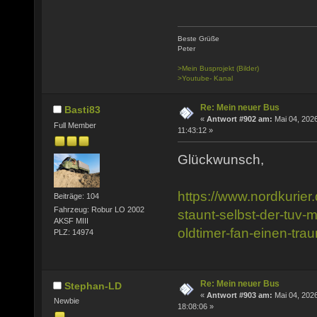
Beste Grüße
Peter
>Mein Busprojekt (Bilder)
>Youtube- Kanal
Re: Mein neuer Bus
Basti83
«
Antwort #902 am:
Mai 04, 2026
Full Member
11:43:12 »
Glückwunsch,
https://www.nordkurier.
Beiträge: 104
Fahrzeug: Robur LO 2002
staunt-selbst-der-tuv-mi
AKSF MIII
oldtimer-fan-einen-tr
PLZ: 14974
Re: Mein neuer Bus
Stephan-LD
«
Antwort #903 am:
Mai 04, 2026
Newbie
18:08:06 »