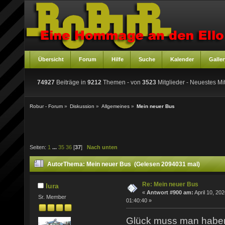
Übersicht
Forum
Hilfe
Suche
Kalender
Galler
74927
Beiträge in
9212
Themen - von
3523
Mitglieder
- Neuestes Mit
Robur - Forum
»
Diskussion
»
Allgemeines
»
Mein neuer Bus
Seiten:
1
...
35
36
[
37
]
Nach unten
Autor
Thema: Mein neuer Bus (Gelesen 2094031 mal)
Re: Mein neuer Bus
lura
«
Antwort #900 am:
April 10, 202
Sr. Member
01:40:40 »
Glück muss man hab