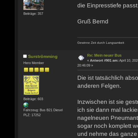
die Einpresstiefe passt
Beiträge: 357
Gruß Bernd
Gewinne Zeit durch Langsamkeit
Re: Mein neuer Bus
Surströmming
«
Antwort #901 am:
April 10, 202
Hero Member
20:46:09 »
Die ist tatsächlich abso
anderen Felgen.
Beiträge: 603
Inzwischen ist sie ges
ich sie dann mal lacki
Fahrzeug: Bus B21 Diesel
PLZ: 17252
nagelneuen Pneumantr
sogar noch komplett we
und nehme das ganze a