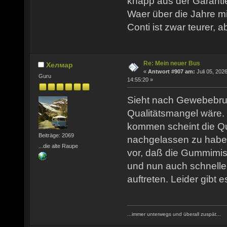
knapp aus der Garantie
Waer über die Jahre mit
Conti ist zwar teurer, 
Re: Mein neuer Bus
Хелмар
«
Antwort #907 am:
Juli 05, 2026
Guru
14:55:20 »
Sieht nach Gewebebru
Qualitätsmangel wäre. 
kommen scheint die Qua
Beiträge: 2069
nachgelassen zu habe
...die alte Raupe
vor, daß die Gummimi
und nun auch schnell
auftreten. Leider gibt e
...immer unterwegs und überall zuspät...