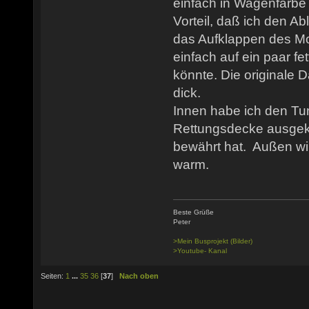
einfach in Wagenfarbe 
Vorteil, daß ich den A
das Aufklappen des Mo
einfach auf ein paar fe
könnte. Die originale 
dick.
Innen habe ich den Tun
Rettungsdecke ausgekl
bewährt hat. Außen wir
warm.
Beste Grüße
Peter
>Mein Busprojekt (Bilder)
>Youtube- Kanal
Seiten:
1
...
35
36
[
37
]
Nach oben