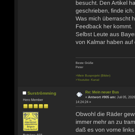
besucht. Den Artikel h
geschrieben, finde ich.
Was mich überrascht ha
Feedback her kommt.
Selbst Leute aus Baye
von Kalmar haben auf d
Beste Grüße
Peter
>Mein Busprojekt (Bilder)
>Youtube- Kanal
Re: Mein neuer Bus
Surströmming
«
Antwort #905 am:
Juli 05, 2026
Hero Member
14:24:24 »
Obwohl die Räder gewu
immer mehr an zu tramp
daß es von vorne link
Beiträge: 603