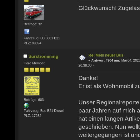
Glückwunsch! Zugela
Beiträge: 32
Fahrzeug: LD 3001 B21
PLZ: 99094
Re: Mein neuer Bus
Surströmming
«
Antwort #904 am:
Mai 04, 2026
Hero Member
20:38:38 »
Danke!
Er ist als Wohnmobil z
Beiträge: 603
Unser Regionalreporte
paar Jahren auf mich
Fahrzeug: Bus B21 Diesel
PLZ: 17252
hat einen langen Artik
geschrieben. Nun wollt
weitergegangen ist un