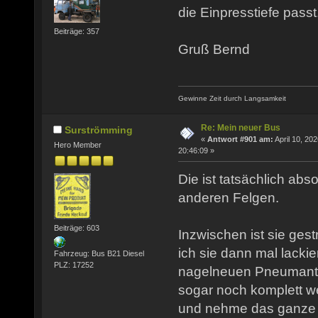
die Einpresstiefe passt
Beiträge: 357
Gruß Bernd
Gewinne Zeit durch Langsamkeit
Re: Mein neuer Bus
Surströmming
«
Antwort #901 am:
April 10, 202
Hero Member
20:46:09 »
Die ist tatsächlich abso
anderen Felgen.
Beiträge: 603
Inzwischen ist sie ges
ich sie dann mal lacki
Fahrzeug: Bus B21 Diesel
PLZ: 17252
nagelneuen Pneumantr
sogar noch komplett we
und nehme das ganze a