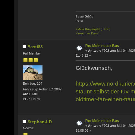
Beste Grüße
Peter
>Mein Busprojekt (Bilder)
>Youtube- Kanal
Re: Mein neuer Bus
Basti83
«
Antwort #902 am:
Mai 04, 2026
Full Member
11:43:12 »
Glückwunsch,
https://www.nordkurier.
Beiträge: 104
Fahrzeug: Robur LO 2002
staunt-selbst-der-tuv-mi
AKSF MIII
oldtimer-fan-einen-tr
PLZ: 14974
Re: Mein neuer Bus
Stephan-LD
«
Antwort #903 am:
Mai 04, 2026
Newbie
18:08:06 »