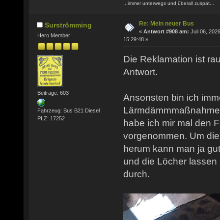
...immer unterwegs und überall zuspät...
Re: Mein neuer Bus
Surströmming
«
Antwort #908 am:
Juli 06, 2026
Hero Member
15:29:48 »
Die Reklamation ist rau
Antwort.
Beiträge: 603
Ansonsten bin ich imm
Lärmdämmmaßnahmen b
Fahrzeug: Bus B21 Diesel
PLZ: 17252
habe ich mir mal den 
vorgenommen. Um die 
herum kann man ja gut
und die Löcher lassen 
durch.