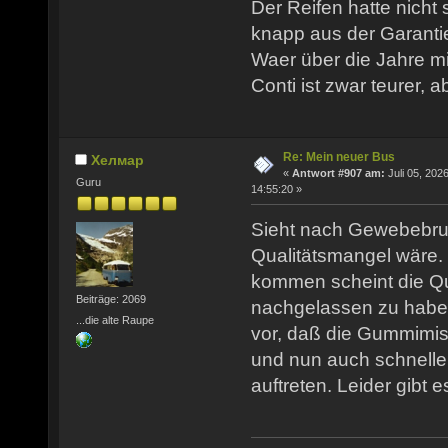
Der Reifen hatte nicht
knapp aus der Garantie
Waer über die Jahre mit
Conti ist zwar teurer, 
Re: Mein neuer Bus
Хелмар
«
Antwort #907 am:
Juli 05, 2026
Guru
14:55:20 »
Sieht nach Gewebebru
Qualitätsmangel wäre. 
kommen scheint die Qua
Beiträge: 2069
nachgelassen zu habe
...die alte Raupe
vor, daß die Gummimi
und nun auch schnell
auftreten. Leider gibt e