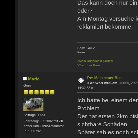
Das kann doch nur ein 
oder?
Am Montag versuche ic
reklamiert bekomme.
Beste Grüße
Peter
>Mein Busprojekt (Bilder)
>Youtube- Kanal
Re: Mein neuer Bus
Mario
«
Antwort #906 am:
Juli 05, 2026
Guru
14:32:33 »
Ich hatte bei einem de
Problem.
Der hat ersten 2km bis
Beiträge: 1733
Fahrzeug: LO 2002 mit ZIL-
sichtbare Schäden.
Koffer und Turbozetamotor
PLZ: 06792
Später sah es noch sch