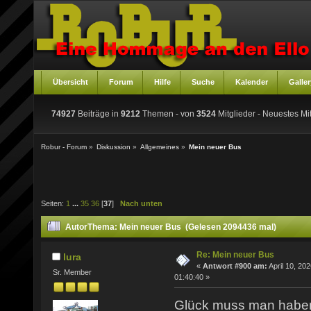
Übersicht
Forum
Hilfe
Suche
Kalender
Galler
74927
Beiträge in
9212
Themen - von
3524
Mitglieder
- Neuestes Mit
Robur - Forum
»
Diskussion
»
Allgemeines
»
Mein neuer Bus
Seiten:
1
...
35
36
[
37
]
Nach unten
Autor
Thema: Mein neuer Bus (Gelesen 2094436 mal)
Re: Mein neuer Bus
lura
«
Antwort #900 am:
April 10, 202
Sr. Member
01:40:40 »
Glück muss man hab