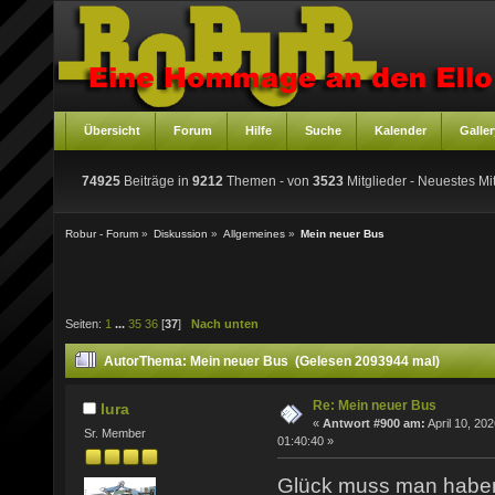
Übersicht
Forum
Hilfe
Suche
Kalender
Galler
74925
Beiträge in
9212
Themen - von
3523
Mitglieder
- Neuestes Mit
Robur - Forum
»
Diskussion
»
Allgemeines
»
Mein neuer Bus
Seiten:
1
...
35
36
[
37
]
Nach unten
Autor
Thema: Mein neuer Bus (Gelesen 2093944 mal)
Re: Mein neuer Bus
lura
«
Antwort #900 am:
April 10, 202
Sr. Member
01:40:40 »
Glück muss man hab