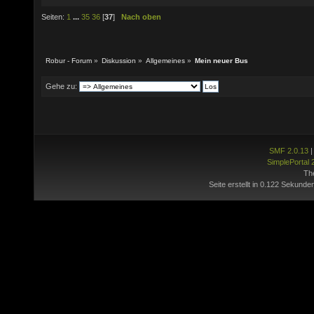
Seiten:
1
...
35
36
[
37
]
Nach oben
Robur - Forum
»
Diskussion
»
Allgemeines
»
Mein neuer Bus
Gehe zu:
SMF 2.0.13
SimplePortal 
Th
Seite erstellt in 0.122 Sekunde