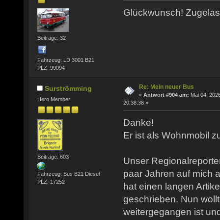
Glückwunsch! Zugela
Beiträge: 32
Fahrzeug: LD 3001 B21
PLZ: 99094
Re: Mein neuer Bus
Surströmming
«
Antwort #904 am:
Mai 04, 2026
Hero Member
20:38:38 »
Danke!
Er ist als Wohnmobil z
Beiträge: 603
Unser Regionalreporte
paar Jahren auf mich
Fahrzeug: Bus B21 Diesel
PLZ: 17252
hat einen langen Artik
geschrieben. Nun wollt
weitergegangen ist un