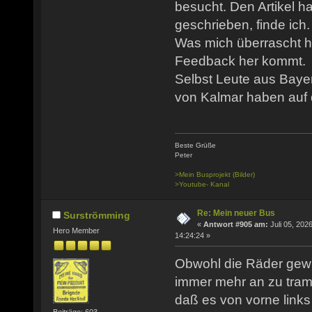
besucht. Den Artikel h
geschrieben, finde ich.
Was mich überrascht ha
Feedback her kommt.
Selbst Leute aus Baye
von Kalmar haben auf d
Beste Grüße
Peter
>Mein Busprojekt (Bilder)
>Youtube- Kanal
Re: Mein neuer Bus
Surströmming
«
Antwort #905 am:
Juli 05, 2026
Hero Member
14:24:24 »
Obwohl die Räder gewu
immer mehr an zu tramp
daß es von vorne link
Beiträge: 603