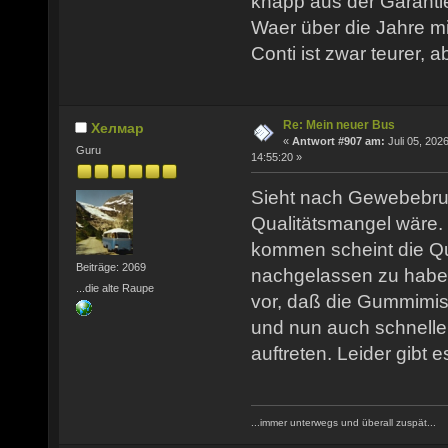
knapp aus der Garantie
Waer über die Jahre mit
Conti ist zwar teurer, 
Re: Mein neuer Bus
Хелмар
«
Antwort #907 am:
Juli 05, 2026
Guru
14:55:20 »
Sieht nach Gewebebru
Qualitätsmangel wäre. 
kommen scheint die Qua
Beiträge: 2069
nachgelassen zu habe
...die alte Raupe
vor, daß die Gummimi
und nun auch schnell
auftreten. Leider gibt e
...immer unterwegs und überall zuspät...