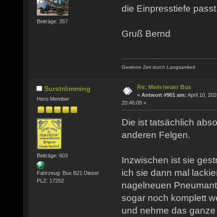
die Einpresstiefe passt
Beiträge: 357
Gruß Bernd
Gewinne Zeit durch Langsamkeit
Re: Mein neuer Bus
Surströmming
«
Antwort #901 am:
April 10, 202
Hero Member
20:46:09 »
Die ist tatsächlich abso
anderen Felgen.
Beiträge: 603
Inzwischen ist sie ges
ich sie dann mal lacki
Fahrzeug: Bus B21 Diesel
PLZ: 17252
nagelneuen Pneumantr
sogar noch komplett we
und nehme das ganze a