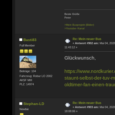
Beste Grüße
Peter
>Mein Busprojekt (Bilder)
>Youtube- Kanal
Re: Mein neuer Bus
Basti83
«
Antwort #902 am:
Mai 04, 2026
Full Member
11:43:12 »
Glückwunsch,
https://www.nordkurier.
Beiträge: 104
Fahrzeug: Robur LO 2002
staunt-selbst-der-tuv-mi
AKSF MIII
oldtimer-fan-einen-tr
PLZ: 14974
Re: Mein neuer Bus
Stephan-LD
«
Antwort #903 am:
Mai 04, 2026
Newbie
18:08:06 »