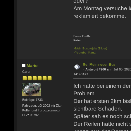
oder?
Am Montag versuche ic
reklamiert bekomme.
Beste Grüße
Peter
>Mein Busprojekt (Bilder)
>Youtube- Kanal
Re: Mein neuer Bus
Mario
«
Antwort #906 am:
Juli 05, 2026
Guru
14:32:33 »
Ich hatte bei einem de
Problem.
Der hat ersten 2km bis
Beiträge: 1733
Fahrzeug: LO 2002 mit ZIL-
sichtbare Schäden.
Koffer und Turbozetamotor
PLZ: 06792
Später sah es noch sch
Der Reifen hatte nicht