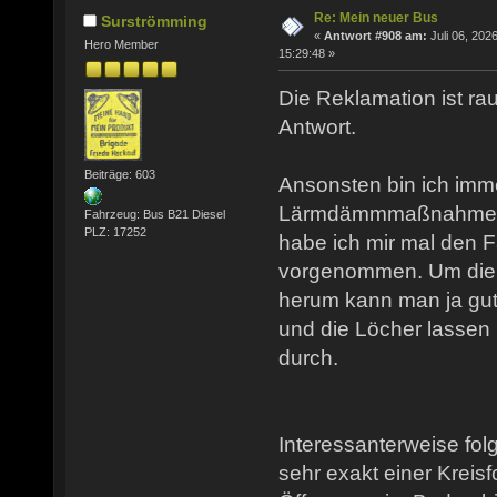
Re: Mein neuer Bus
Surströmming
«
Antwort #908 am:
Juli 06, 2026
Hero Member
15:29:48 »
Die Reklamation ist rau
Antwort.
Beiträge: 603
Ansonsten bin ich imm
Lärmdämmmaßnahmen b
Fahrzeug: Bus B21 Diesel
PLZ: 17252
habe ich mir mal den 
vorgenommen. Um die 
herum kann man ja gut
und die Löcher lassen 
durch.
Interessanterweise fol
sehr exakt einer Kreisf