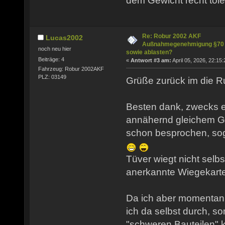
dem Gewicht recht tole
Re: Robur 2002 AKF
Lucas2002
Außnahmegenehmigung §70
noch neu hier
sowie ablasten?
Beiträge: 4
«
Antwort #3 am:
April 05, 2026, 22:15:
Fahrzeug: Robur 2002AKF
PLZ: 03149
Grüße zurück im die R
Besten dank, zwecks e
annähernd gleichem G
schon besprochen, so
Tüver wiegt nicht selbs
anerkannte Wiegekarte
Da ich aber momentan
ich da selbst durch, s
"schweren Bauteilen"