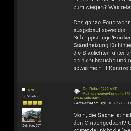
zum wiegen? Was relati
Das ganze Feuerwehr E
ausgebaut sowie die
Schleppstange/Bordwe
Standheizung für hinte
die Blaulichter runter 
eh nicht brauche und 
sowie mein H Kennzei
Re: Robur 2002 AKF
lura
Außnahmegenehmigung §70
Sr. Member
sowie ablasten?
«
Antwort #4 am:
April 10, 2026, 01:31:
Moin, die Sache ist ni
den C nachgedacht? Oh
Beiträge: 357
kostet der nicht die We