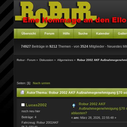
Übersicht
Forum
Hilfe
Suche
Kalender
Galler
74927
Beiträge in
9212
Themen - von
3524
Mitglieder
- Neuestes Mit
Robur - Forum
»
Diskussion
»
Allgemeines
»
Robur 2002 AKF Außnahmegenehmig
Seiten: [
1
]
Nach unten
Autor
Thema: Robur 2002 AKF Außnahmegenehmigung §70 sow
Robur 2002 AKF
Lucas2002
Außnahmegenehmigung §70 
noch neu hier
ablasten?
Beiträge: 4
«
am:
März 28, 2026, 22:55:48 »
Fahrzeug: Robur 2002AKF