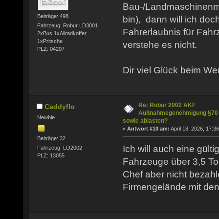
Bau-/Landmaschinenme
Beiträge: 498
bin), dann will ich doch
Fahrzeug: Robur LD3001
Fahrerlaubnis für Fahr
2xBus 1xAllradkoffer
1xPritsche
verstehe es nicht.
PLZ: 04207
Dir viel Glück beim W
Re: Robur 2002 AKF
Caddyflo
Außnahmegenehmigung §70
Newbie
sowie ablasten?
«
Antwort #10 am:
April 18, 2026, 17:36
Beiträge: 32
Ich will auch eine gülti
Fahrzeug: LO2002
PLZ: 13055
Fahrzeuge über 3,5 To
Chef aber nicht bezahl
Firmengelände mit den