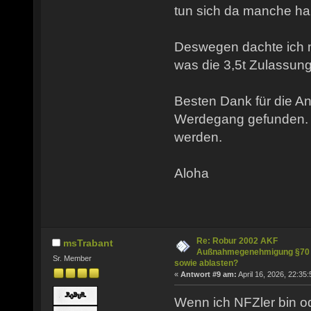
tun sich da manche hal
Deswegen dachte ich 
was die 3,5t Zulassung b
Besten Dank für die A
Werdegang gefunden.
werden.
Aloha
Re: Robur 2002 AKF
msTrabant
Außnahmegenehmigung §70
Sr. Member
sowie ablasten?
«
Antwort #9 am:
April 16, 2026, 22:35:
Wenn ich NFZler bin o