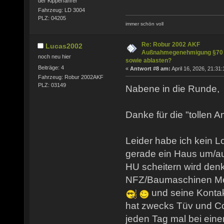
der Kipperfahrer
Fahrzeug: LD 3004
PLZ: 04205
immer schön voll
Re: Robur 2002 AKF
Lucas2002
Außnahmegenehmigung §70
noch neu hier
sowie ablasten?
Beiträge: 4
«
Antwort #8 am:
April 16, 2026, 21:31:
Fahrzeug: Robur 2002AKF
PLZ: 03149
Nabene in die Runde,
Danke für die "tollen A
Leider habe ich kein 
gerade ein Haus um/a
HU scheitern wird den
NFZ/Baumaschinen Mec
und seine Konta
hat zwecks Tüv und Co
jeden Tag mal bei eine