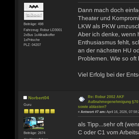
Dann mach doch einfac
Theater und Kompromi
Beiträge: 498
LKW als PKW umzusch
Fahrzeug: Robur LD3001
Aber ich denke, wenn 
2xBus 1xAllradkoffer
1xPritsche
Enthusiasmus fehlt, sc
PLZ: 04207
an der nächsten HU od
Problemen. Wie so oft 
Viel Erfolg bei der En
Re: Robur 2002 AKF
Norbert04
Außnahmegenehmigung §70
Guru
sowie ablasten?
«
Antwort #7 am:
April 16, 2026, 07:58:
als Tipp...sehr oft (we
C oder C1 vom Arbeitsa
Beiträge: 2674