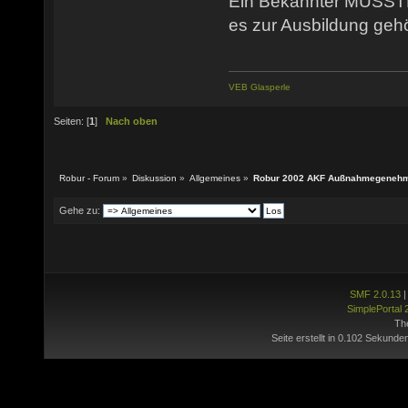
Ein Bekannter MUSSTE
es zur Ausbildung gehö
VEB Glasperle
Seiten: [
1
]
Nach oben
Robur - Forum
»
Diskussion
»
Allgemeines
»
Robur 2002 AKF Außnahmegenehmi
Gehe zu:
SMF 2.0.13
SimplePortal 
Th
Seite erstellt in 0.102 Sekunde