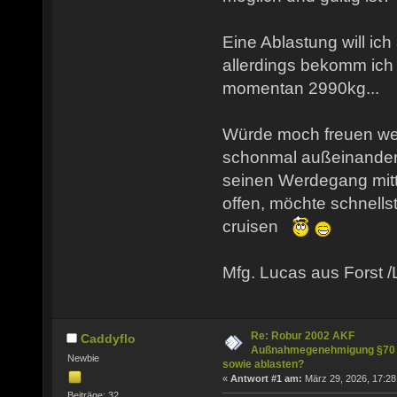
Eine Ablastung will ic
allerdings bekomm ich i
momentan 2990kg...
Würde moch freuen we
schonmal außeinander
seinen Werdegang mitte
offen, möchte schnell
cruisen
Mfg. Lucas aus Forst /
Re: Robur 2002 AKF
Caddyflo
Außnahmegenehmigung §70
Newbie
sowie ablasten?
«
Antwort #1 am:
März 29, 2026, 17:28
Beiträge: 32