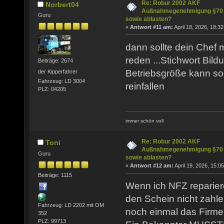
Re: Robur 2002 AKF
Norbert04
Außnahmegenehmigung §70
Guru
sowie ablasten?
«
Antwort #11 am:
April 18, 2026, 18:32
dann sollte dein Chef m
reden ...Stichwort Bild
Beiträge: 2674
Betriebsgröße kann sog
der Kipperfahrer
Fahrzeug: LD 3004
reinfallen
PLZ: 04205
immer schön voll
Re: Robur 2002 AKF
Toni
Außnahmegenehmigung §70
Guru
sowie ablasten?
«
Antwort #12 am:
April 19, 2026, 15:05
Beiträge: 1115
Wenn ich NFZ reparier
den Schein nicht zahle
Fahrzeug: LD 2202 mit OM
noch einmal das Firm
352
PLZ: 99713