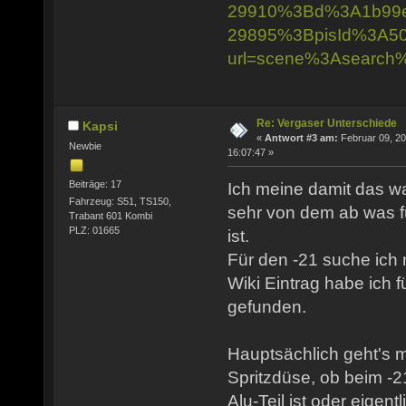
29910%3Bd%3A1b99
29895%3BpisId%3A50
url=scene%3Asearch
Re: Vergaser Unterschiede
Kapsi
«
Antwort #3 am:
Februar 09, 20
Newbie
16:07:47 »
Beiträge: 17
Ich meine damit das wa
Fahrzeug: S51, TS150,
sehr von dem ab was f
Trabant 601 Kombi
PLZ: 01665
ist.
Für den -21 suche ich 
Wiki Eintrag habe ich f
gefunden.
Hauptsächlich geht's m
Spritzdüse, ob beim -
Alu-Teil ist oder eigent