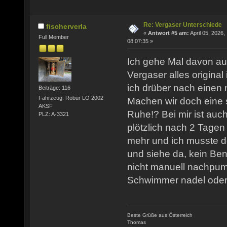
Re: Vergaser Unterschiede
fischerverla
«
Antwort #5 am:
April 05, 2026,
Full Member
08:07:35 »
Ich gehe Mal davon a
Vergaser alles original
ich drüber nach einen 
Beiträge: 116
Fahrzeug: Robur LO 2002
Machen wir doch eine 
AKSF
Ruhe!? Bei mir ist auc
PLZ: A-3321
plötzlich nach 2 Tagen 
mehr und ich musste d
und siehe da, kein Ben
nicht manuell nachpump
Schwimmer nadel oder 
Beste Grüße aus Österreich
Thomas