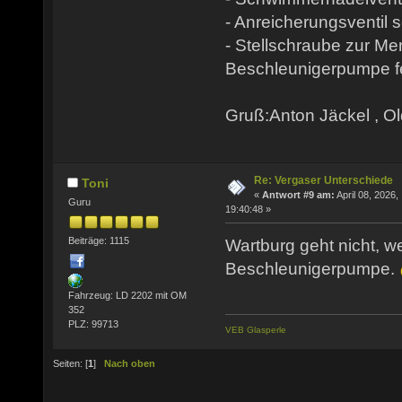
- Anreicherungsventil s
- Stellschraube zur Me
Beschleunigerpumpe fe
Gruß:Anton Jäckel , O
Re: Vergaser Unterschiede
Toni
«
Antwort #9 am:
April 08, 2026,
Guru
19:40:48 »
Beiträge: 1115
Wartburg geht nicht, w
Beschleunigerpumpe.
Fahrzeug: LD 2202 mit OM
352
PLZ: 99713
VEB Glasperle
Seiten: [
1
]
Nach oben