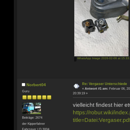
WhatsApp Image 2026-02-06 at 15.33.
Re: Vergaser Unterschiede
Norbert04
«
Antwort #1 am:
Februar 06, 20
Guru
20:39:19 »
vielleicht findest hier et
https://robur.wiki/inde
Beiträge: 2674
title=Datei:Vergaser.
der Kipperfahrer
Fahrzeug: LD 3004