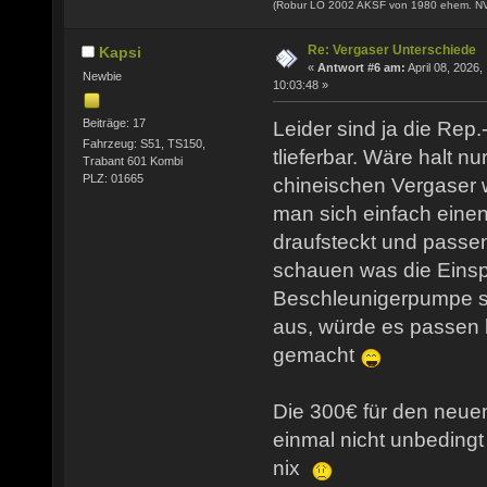
(Robur LO 2002 AKSF von 1980 ehem. N
Re: Vergaser Unterschiede
Kapsi
«
Antwort #6 am:
April 08, 2026,
Newbie
10:03:48 »
Beiträge: 17
Leider sind ja die Rep.
Fahrzeug: S51, TS150,
tlieferbar. Wäre halt nu
Trabant 601 Kombi
PLZ: 01665
chineischen Vergaser w
man sich einfach eine
draufsteckt und passe
schauen was die Eins
Beschleunigerpumpe sa
aus, würde es passen h
gemacht
Die 300€ für den neuen
einmal nicht unbedingt
nix