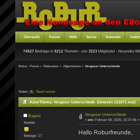
Übersicht
Forum
Hilfe
Suche
Kalender
Galler
74927
Beiträge in
9212
Themen - von
3523
Mitglieder
- Neuestes Mit
Robur - Forum
»
Diskussion
»
Allgemeines
»
Vergaser Unterschiede
Seiten: [
1
]
Nach unten
Autor
Thema: Vergaser Unterschiede (Gelesen 122871 mal)
Vergaser Unterschiede
Kapsi
«
am:
Februar 06, 2026, 15:37:46 »
Newbie
Hallo Roburfreunde,
Beiträge: 17