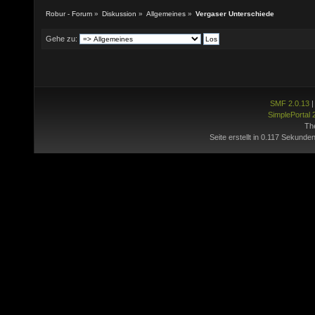
Robur - Forum
»
Diskussion
»
Allgemeines
»
Vergaser Unterschiede
Gehe zu:
SMF 2.0.13
SimplePortal 
Th
Seite erstellt in 0.117 Sekunden