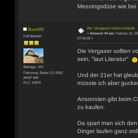
Messingsdüse wie bei 
Re: Vergaser Unterschiede
Basti83
«
Antwort #4 am:
Februar 10, 20
Full Member
07:42:05 »
Die Vergaser sollten v
sein, "laut Literatur"
Beiträge: 104
Fahrzeug: Robur LO 2002
Und der 21er hat gleu
AKSF MIII
müsste ich aber gucke
PLZ: 14974
Ansonsten gibt beim 
zu kaufen.
Da spart man sich den
Dinger laufen ganz ord