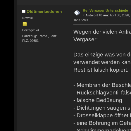
Re: Vergaser Unterschiede
Oldtimerlaedchen
«
Antwort #8 am:
April 08, 2026,
Newbie
16:00:28 »
Beiträge: 24
Wegen der vielen Anf
Fahrzeug: Framo , Lanz
Vergaser:
PLZ: 02681
Das einzige was von 
verwendet werden kann
Rest ist falsch kopiert.
- Membran der Beschl
- Rückschlagventil fal
- falsche Bedüsung
- Dichtungen saugen si
- Drosselklappe öffnet
- eine Bohrung im Geh
- Schwimmernadelventi