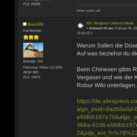
PLZ: 04205
immer schön voll
Re: Vergaser Unterschiede
Basti83
«
Antwort #2 am:
Februar 09, 20
Full Member
15:02:15 »
Warum Sollen die Düs
Auf was beziehst du d
Beiträge: 104
Fahrzeug: Robur LO 2002
Beim Chinesen gibts R
AKSF MIII
Vergaser und wie der K
PLZ: 14974
Robur Wiki unterlagen.
https://de.aliexpress
algo_pvid=dad58a6d-
e5fdbb197e70&algo_e
468a-9108-e5fdbb197
2&pdp_ext_f=%7B%