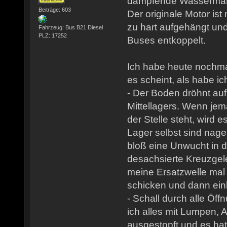
dämpfende Wassermantel
Beiträge: 603
Der originale Motor is
zu hart aufgehängt un
Fahrzeug: Bus B21 Diesel
PLZ: 17252
Buses entkoppelt.
Ich habe heute nochma
es scheint, als habe i
- Der Boden dröhnt au
Mittellagers. Wenn je
der Stelle steht, wird e
Lager selbst sind nag
bloß eine Unwucht in 
desachsierte Kreuzgele
meine Ersatzwelle mal
schicken und dann ei
- Schall durch alle Öf
ich alles mit Lumpen, 
ausgestopft und es ha