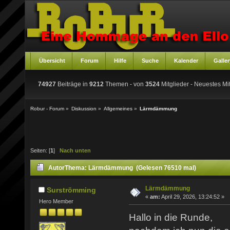
Übersicht
Forum
Hilfe
Suche
Kalender
Galler
74927
Beiträge in
9212
Themen - von
3524
Mitglieder
- Neuestes Mit
Robur - Forum
»
Diskussion
»
Allgemeines
»
Lärmdämmung
Seiten: [
1
]
Nach unten
Autor
Thema: Lärmdämmung (Gelesen 76510 mal)
Lärmdämmung
Surströmming
«
am:
April 29, 2026, 13:24:52 »
Hero Member
Hallo in die Runde,