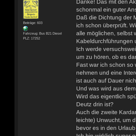
Danke! Das mit den Aku
schonmal ein guter An
Daß die Dichtung der 
Beiträge: 603
ich schon überprüft. W
alle möglichen, selbst
Fahrzeug: Bus B21 Diesel
PLZ: 17252
Kabeldurchführungen us
Ich werde versuchswei
um zu hören, ob es dami
Fast war ich schon so 
nehmen und eine Inter
ist auch auf Dauer nic
Und was wird aus de
Wird das eigentlich spü
Deutz drin ist?
Auch die zweite Karda
leichte) Unwucht, um 
bevor es in den Urlaub
Ich bin wirklich super