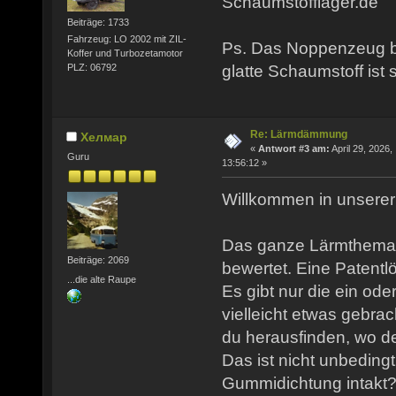
Schaumstofflager.de
Beiträge: 1733
Fahrzeug: LO 2002 mit ZIL-
Ps. Das Noppenzeug br
Koffer und Turbozetamotor
PLZ: 06792
glatte Schaumstoff ist 
Re: Lärmdämmung
Хелмар
«
Antwort #3 am:
April 29, 2026,
Guru
13:56:12 »
Willkommen in unserer 
Das ganze Lärmthema w
Beiträge: 2069
bewertet. Eine Patentlö
...die alte Raupe
Es gibt nur die ein o
vielleicht etwas gebra
du herausfinden, wo d
Das ist nicht unbedingt
Gummidichtung intakt?)