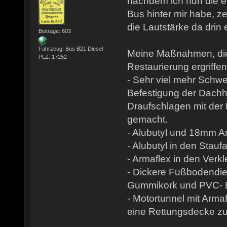
nachdem ich nun die e
Bus hinter mir habe, z
die Lautstärke da drin 
Beiträge: 603
Fahrzeug: Bus B21 Diesel
Meine Maßnahmen, die
PLZ: 17252
Restaurierung ergriffe
- Sehr viel mehr Schw
Befestigung der Dachh
Draufschlagen mit der
gemacht.
- Alubutyl und 18mm A
- Alubutyl in den Stau
- Armaflex in den Verk
- Dickere Fußbodendi
Gummikork und PVC- 
- Motortunnel mit Arma
eine Rettungsdecke zu