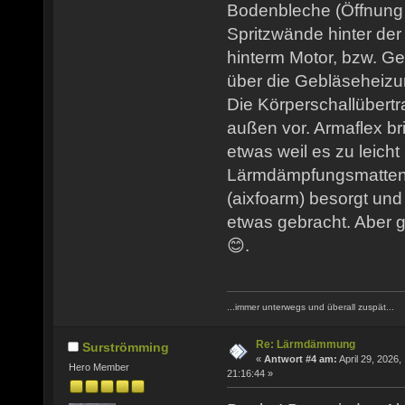
Bodenbleche (Öffnung
Spritzwände hinter de
hinterm Motor, bzw. Ge
über die Gebläseheizu
Die Körperschallübertr
außen vor. Armaflex b
etwas weil es zu leicht
Lärmdämpfungsmatten
(aixfoarm) besorgt und
etwas gebracht. Aber g
😊.
...immer unterwegs und überall zuspät...
Re: Lärmdämmung
Surströmming
«
Antwort #4 am:
April 29, 2026,
Hero Member
21:16:44 »