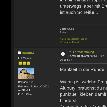
unterwegs, aber mit
ist auch Scheiße...
Beste Grüße
Peter
>Mein Busprojekt (Bilder)
>Youtube- Kanal
Re: Lärmdämmung
Basti83
«
Antwort #5 am:
April 30, 2026,
Full Member
10:16:50 »
Mahlzeit in die Runde,
Wichtig ist welche Fre
Beiträge: 104
Fahrzeug: Robur LO 2002
Alubutyl brauchst du n
AKSF MIII
punktuell kleben dami
PLZ: 14974
hinderst.
Ansonsten das Armafle