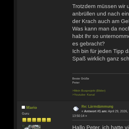
Trotzdem müssen wir u
anbrüllen und nach ei
der Krach auch am Ge
Was kann man da noc
habt Ihr so unternomm
es gebracht?
Ich bin für jeden Tipp
Spaß wirklich ganz sch
Beste Grüße
Peter
>Mein Busprojekt (Bilder)
>Youtube- Kanal
Re: Lärmdämmung
Mario
«
Antwort #1 am:
April 29, 2026,
Guru
13:50:14 »
Hallo Peter, ich hatte v