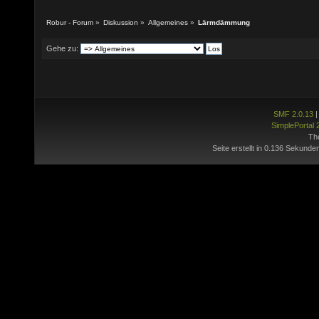
Robur - Forum
»
Diskussion
»
Allgemeines
»
Lärmdämmung
Gehe zu:
SMF 2.0.13
SimplePortal 
Th
Seite erstellt in 0.136 Sekunde