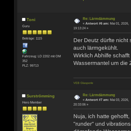
Re: Lärmdämmung
Toni
«
Antwort #6 am:
Mai 01, 2026,
Guru
19:13:24 »
Beiträge: 1115
Der Deutz dürfte nicht so
auch lärmgekühlt.
Wirklich Abhilfe schafft
Fahrzeug: LD 2202 mit OM
352
Wassermantel um die Z
PLZ: 99713
VEB Glasperle
Re: Lärmdämmung
Surströmming
«
Antwort #7 am:
Mai 03, 2026,
Hero Member
20:33:06 »
Nuja, ich hatte gehofft
"runder" und vibrations