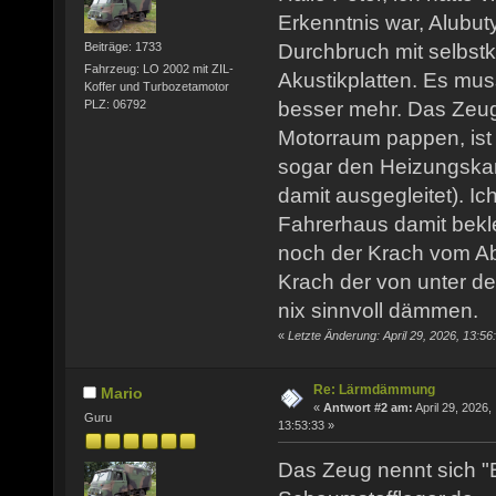
Erkenntnis war, Alubutyl
Durchbruch mit selbstk
Beiträge: 1733
Fahrzeug: LO 2002 mit ZIL-
Akustikplatten. Es mu
Koffer und Turbozetamotor
PLZ: 06792
besser mehr. Das Zeug
Motorraum pappen, ist 
sogar den Heizungskan
damit ausgegleitet). I
Fahrerhaus damit bekl
noch der Krach vom Ab
Krach der von unter de
nix sinnvoll dämmen.
«
Letzte Änderung: April 29, 2026, 13:56
Re: Lärmdämmung
Mario
«
Antwort #2 am:
April 29, 2026,
Guru
13:53:33 »
Das Zeug nennt sich "B