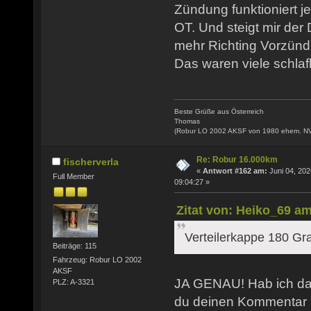
Zündung funktioniert j
OT. Und steigt mir der
mehr Richting Vorzünd
Das waren viele schlaf
Beste Grüße aus Österreich
Thomas
(Robur LO 2002 AKSF von 1980 ehem. N
Re: Robur 16.000km
fischerverla
«
Antwort #162 am:
Juni 04, 202
Full Member
09:04:27 »
Zitat von: Heiko_69 am
Verteilerkappe 180 Gr
Beiträge: 115
Fahrzeug: Robur LO 2002
AKSF
JA GENAU! Hab ich das
PLZ: A-3321
du deinen Kommentar 