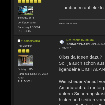
....umbauen auf elektris
Beiträge: 2673
der Kipperfahrer
immer schön voll
Fahrzeug: LD 3004
PLZ: 04205
Re: Robur 16.000km
fischerverla
«
Antwort #172 am:
Juni 17, 202
Full Member
07:55:48 »
Gibts da Ideen dazu?
Soll ja auch schön aus
irgendeine DIGITALAN
Beiträge: 115
Fahrzeug: Robur LO 2002
AKSF
Wie ist euer Verlauf 
PLZ: A-3321
Amarturenbrett runter p
unterm Sicherungskas
hinten und seitlich vo