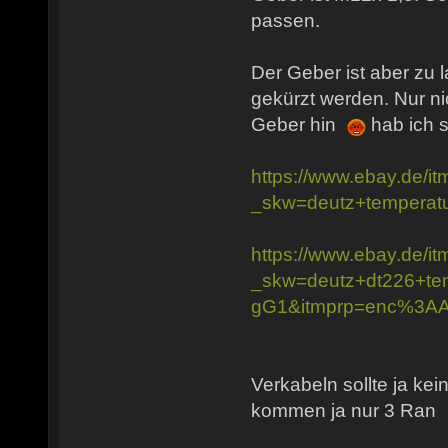
passen.
Der Geber ist aber zu 
gekürzt werden. Nur nic
Geber hin
hab ich s
https://www.ebay.de/
_skw=deutz+temper
https://www.ebay.de/
_skw=deutz+dt226+
gG1&itmprp=enc%3
Verkabeln sollte ja ke
kommen ja nur 3 Ran