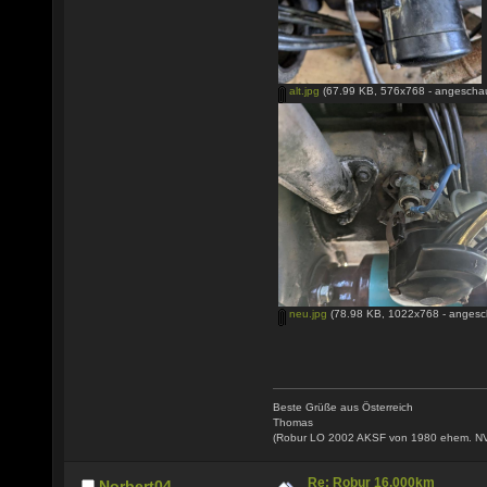
alt.jpg
(67.99 KB, 576x768 - angeschau
neu.jpg
(78.98 KB, 1022x768 - angesc
Beste Grüße aus Österreich
Thomas
(Robur LO 2002 AKSF von 1980 ehem. N
Re: Robur 16.000km
Norbert04