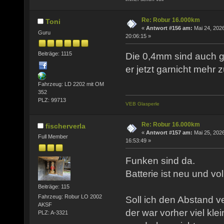
Re: Robur 16.000km
Toni
«
Antwort #156 am:
Mai 24, 2026
Guru
20:06:15 »
Beiträge: 1115
Die 0,4mm sind auch g
er jetzt garnicht mehr 
Fahrzeug: LD 2202 mit OM
352
PLZ: 99713
VEB Glasperle
Re: Robur 16.000km
fischerverla
«
Antwort #157 am:
Mai 25, 2026
Full Member
16:53:49 »
Funken sind da.
Batterie ist neu und vo
Beiträge: 115
Fahrzeug: Robur LO 2002
Soll ich den Abstand v
AKSF
der war vorher viel kle
PLZ: A-3321