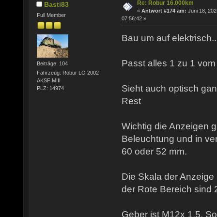
Re: Robur 16.000km
Basti83
«
Antwort #174 am:
Juni 18, 202
Full Member
07:56:42 »
Bau um auf elektrisch...
Passt alles 1 zu 1 vom 
Beiträge: 104
Fahrzeug: Robur LO 2002
AKSF MIII
Sieht auch optisch ga
PLZ: 14974
Rest
Wichtig die Anzeigen g
Beleuchtung und in v
60 oder 52 mm.
Die Skala der Anzeige 
der Rote Bereich sind 
Geber ist M12x 1,5. So