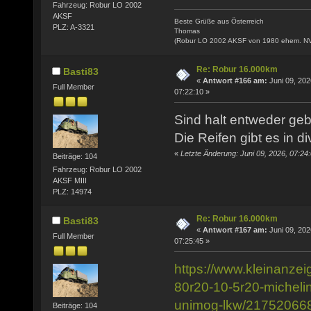
Fahrzeug: Robur LO 2002
AKSF
Beste Grüße aus Österreich
PLZ: A-3321
Thomas
(Robur LO 2002 AKSF von 1980 ehem. N
Re: Robur 16.000km
Basti83
«
Antwort #166 am:
Juni 09, 202
Full Member
07:22:10 »
Sind halt entweder geb
Die Reifen gibt es in 
«
Letzte Änderung: Juni 09, 2026, 07:24
Beiträge: 104
Fahrzeug: Robur LO 2002
AKSF MIII
PLZ: 14974
Re: Robur 16.000km
Basti83
«
Antwort #167 am:
Juni 09, 202
Full Member
07:25:45 »
https://www.kleinanzei
80r20-10-5r20-micheli
unimog-lkw/21752066
Beiträge: 104