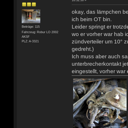
16:32:58 »
okay, das lämpchen be
ich beim OT bin.
Leider springt er trotz
Beiträge: 115
Fahrzeug: Robur LO 2002
wo er vorher war hab ic
AKSF
zündverteiler um 10° z
PLZ: A-3321
gedreht.)
Ich muss aber auch sa
unterbrecherkontakt j
eingestellt, vorher war 