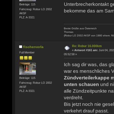
Unterbrecherkontakt ger
Beiträge: 115
Fahrzeug: Robur LO 2002
bekomme das am Samst
AKSF
PLZ: A-3321
Beste Grüße aus Österreich
Thomas
(Robur LO 2002 AKSF von 1980 ehem. N
Re: Robur 16.000km
fischerverla
«
Antwort #161 am:
Juni 04, 202
Full Member
05:52:58 »
Ich sag dir was, das g
war es menschliches V
Zündverteilerkappe 
Beiträge: 115
Fahrzeug: Robur LO 2002
unten schauen
und ni
AKSF
alle Zündzeitpunkte na
PLZ: A-3321
verdreht.
Bis jetzt noch nie ges
verkehrt drauf passt.