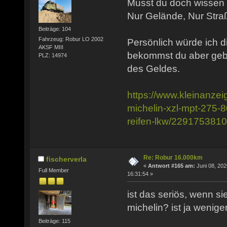
Musst du doch wissen w
Nur Gelände, Nur Stra
Beiträge: 104
Fahrzeug: Robur LO 2002
Persönlich würde ich d
AKSF MIII
bekommst du aber gebr
PLZ: 14974
des Geldes.
https://www.kleinanzei
michelin-xzl-mpt-275-8
reifen-lkw/229175381
Re: Robur 16.000km
fischerverla
«
Antwort #165 am:
Juni 08, 202
Full Member
16:31:54 »
ist das seriös, wenn sie
michelin? ist ja weniger
Beiträge: 115