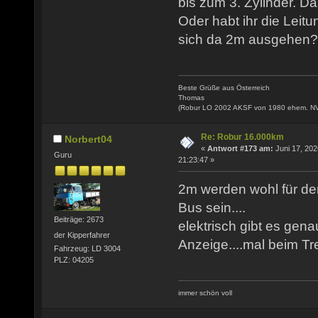
bis zum 3. Zylinder. Da
Oder habt ihr die Leitu
sich da 2m ausgehen?
Beste Grüße aus Österreich
Thomas
(Robur LO 2002 AKSF von 1980 ehem. N
Re: Robur 16.000km
Norbert04
«
Antwort #173 am:
Juni 17, 202
Guru
21:23:47 »
2m werden wohl für de
Bus sein....
Beiträge: 2673
elektrisch gibt es gena
der Kipperfahrer
Anzeige....mal beim T
Fahrzeug: LD 3004
PLZ: 04205
immer schön voll