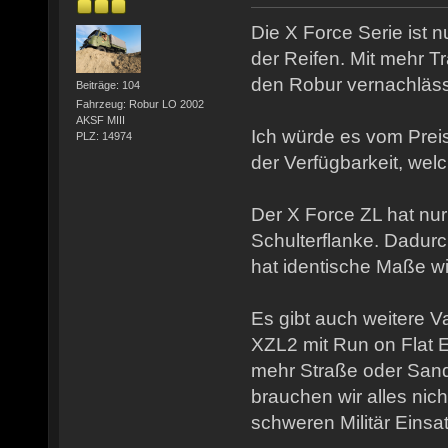
Die X Force Serie ist 
der Reifen. Mit mehr Tra
den Robur vernachläss
Beiträge: 104
Fahrzeug: Robur LO 2002
AKSF MIII
Ich würde es vom Pre
PLZ: 14974
der Verfügbarkeit, we
Der X Force ZL hat nur
Schulterflanke. Dadurc
hat identische Maße wi
Es gibt auch weitere V
XZL2 mit Run on Flat E
mehr Straße oder San
brauchen wir alles nicht
schweren Militär Einsa