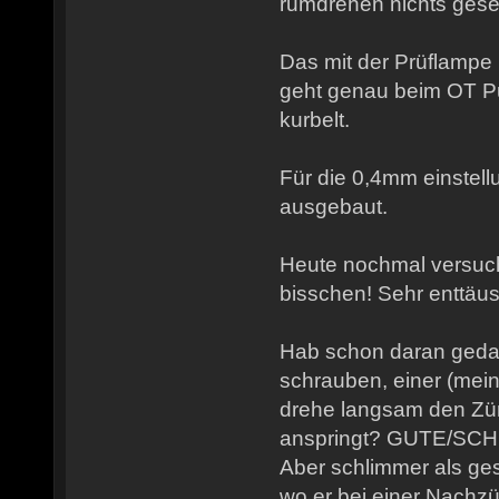
rumdrehen nichts ges
Das mit der Prüflampe
geht genau beim OT P
kurbelt.
Für die 0,4mm einstell
ausgebaut.
Heute nochmal versucht
bisschen! Sehr enttäu
Hab schon daran gedac
schrauben, einer (mein
drehe langsam den Zünd
anspringt? GUTE/SC
Aber schlimmer als ge
wo er bei einer Nach