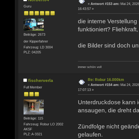
«
Antwort #153 am:
Mai 24, 2026
Guru
16:43:57 »
die interne Verstellung
funktioniert? Fliehkraf
Beiträge: 2673
der Kipperfahrer
die Bilder sind doch unt
Fahrzeug: LD 3004
PLZ: 04205
immer schön voll
Re: Robur 16.000km
fischerverla
«
Antwort #154 am:
Mai 24, 2026
Full Member
17:07:13 »
Unterdruckdose kann 
ansaugen, die dreht da
Beiträge: 115
Fahrzeug: Robur LO 2002
Zündfolge nicht geänder
AKSF
gelaufen.
PLZ: A-3321