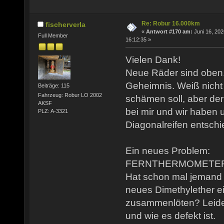
Re: Robur 16.000km
fischerverla
«
Antwort #170 am:
Juni 16, 202
Full Member
16:12:35 »
Vielen Dank!
Neue Räder sind oben.
Geheimnis. Weiß nicht 
Beiträge: 115
Fahrzeug: Robur LO 2002
schämen soll, aber der
AKSF
bei mir und wir haben u
PLZ: A-3321
Diagonalreifen entschi
Ein neues Problem:
FERNTHERMOMETER g
Hat schon mal jemand 
neues Dimethylether ei
zusammenlöten? Leider
und wie es defekt ist.