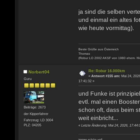
ja sind die selben verte
und einmal ein altes fo
wie heute vormittag).
Beste Grüße aus Österreich
Thomas
(Robur LO 2002 AKSF von 1980 ehem. N
Re: Robur 16.000km
Norbert04
«
Antwort #155 am:
Mai 24, 2026
Guru
17:41:32 »
und Funke ist prinzipie
evtl. mal einen Booste
Beiträge: 2673
schon oft, dass beim s
der Kipperfahrer
weit einbricht...
Fahrzeug: LD 3004
PLZ: 04205
«
Letzte Änderung: Mai 24, 2026, 17:44:
immer schön voll