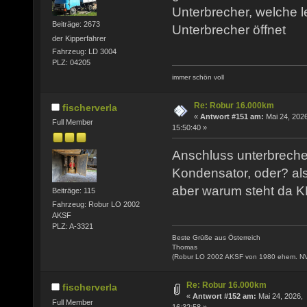
Unterbrecher, welche l
Beiträge: 2673
Unterbrecher öffnet
der Kipperfahrer
Fahrzeug: LD 3004
PLZ: 04205
immer schön voll
Re: Robur 16.000km
fischerverla
«
Antwort #151 am:
Mai 24, 2026
Full Member
15:50:40 »
Anschluss unterbrecher
Kondensator, oder? al
aber warum steht da
Beiträge: 115
Fahrzeug: Robur LO 2002
AKSF
PLZ: A-3321
Beste Grüße aus Österreich
Thomas
(Robur LO 2002 AKSF von 1980 ehem. N
Re: Robur 16.000km
fischerverla
«
Antwort #152 am:
Mai 24, 2026,
Full Member