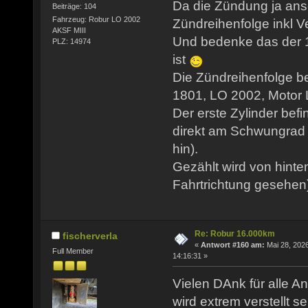
Da die Zündung ja ansc
Beiträge: 104
Fahrzeug: Robur LO 2002
Zündreihenfolge inkl Ve
AKSF MIII
Und bedenke das der 1
PLZ: 14974
ist
Die Zündreihenfolge b
1801, LO 2002, Motor LO
Der erste Zylinder befi
direkt am Schwungrad 
hin).
Gezählt wird von hinte
Fahrtrichtung gesehen
Re: Robur 16.000km
fischerverla
«
Antwort #160 am:
Mai 28, 2026
Full Member
14:16:31 »
Vielen DAnk für alle An
wird extrem verstellt se