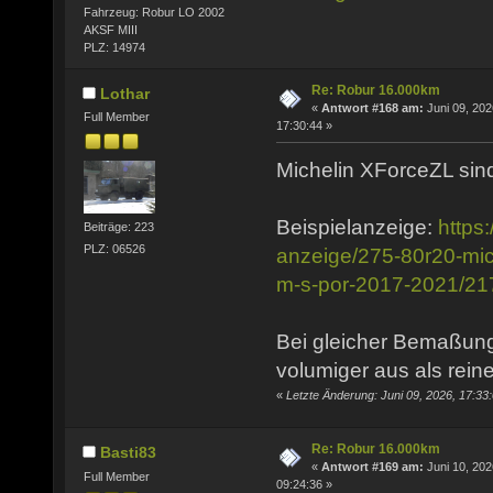
Fahrzeug: Robur LO 2002
AKSF MIII
PLZ: 14974
Re: Robur 16.000km
Lothar
«
Antwort #168 am:
Juni 09, 202
Full Member
17:30:44 »
Michelin XForceZL sind
Beispielanzeige:
https
Beiträge: 223
PLZ: 06526
anzeige/275-80r20-mich
m-s-por-2017-2021/2
Bei gleicher Bemaßung
volumiger aus als rein
«
Letzte Änderung: Juni 09, 2026, 17:33
Re: Robur 16.000km
Basti83
«
Antwort #169 am:
Juni 10, 202
Full Member
09:24:36 »