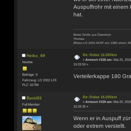
Auspuffrohr mit einem
hat.
Beste Grüße aus Österreich
Thomas
(Robur LO 2002 AKSF von 1980 ehem. N
Re: Robur 16.000km
Heiko_69
«
Antwort #158 am:
Mai 25, 2026
Newbie
19:28:50 »
Beiträge: 9
Verteilerkappe 180 Gra
Fahrzeug: LO 2002 LF8
PLZ: 02788
Re: Robur 16.000km
Basti83
«
Antwort #159 am:
Mai 26, 2026
Full Member
10:26:35 »
Wenn er in Auspuff zünd
oder extrem verstellt.