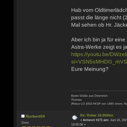
Hab vom Oldtimerlädch
passt die länge nicht (
Mal sehen ob Hr. Jäcke
Aber ich bin ja für ein
Astra-Werke zeigt es ja
https://youtu.be/DW
si=VSN5sMHDG_mVS
Eure Meinung?
Beste Grüße aus Österreich
Thomas
(Robur LO 2002 AKSF von 1980 ehem. N
Re: Robur 16.000km
Norbert04
«
Antwort #171 am:
Juni 16, 202
Guru
19:05:06 »