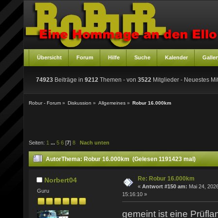
Übersicht
Forum
Hilfe
Suche
Kalender
Galler
74923
Beiträge in
9212
Themen - von
3522
Mitglieder
- Neuestes Mit
Robur - Forum
»
Diskussion
»
Allgemeines
»
Robur 16.000km
Seiten:
1
...
5
6
[
7
]
8
Nach unten
Autor
Thema: Robur 16.000km (Gelesen 1191423 mal)
Re: Robur 16.000km
Norbert04
«
Antwort #150 am:
Mai 24, 2026
Guru
15:16:10 »
gemeint ist eine Prüf