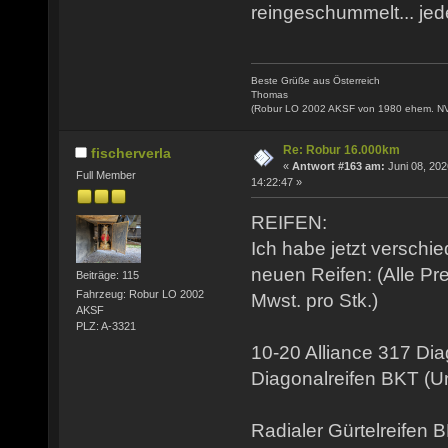
reingeschummelt... jede
Beste Grüße aus Österreich
Thomas
(Robur LO 2002 AKSF von 1980 ehem. N
Re: Robur 16.000km
fischerverla
«
Antwort #163 am:
Juni 08, 202
Full Member
14:22:47 »
REIFEN:
Ich habe jetzt verschi
neuen Reifen: (Alle Pr
Beiträge: 115
Fahrzeug: Robur LO 2002
Mwst. pro Stk.)
AKSF
PLZ: A-3321
10-20 Alliance 317 Di
Diagonalreifen BKT (
Radialer Gürtelreifen