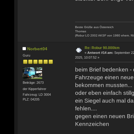
Beste Grüße aus Österreich
Thomas
(Robur LO 2002 AKSF von 1980 ehem. N
Re: Robur 90.000km
Norbert04
«
Antwort #14 am:
September 22
Guru
2025, 10:07:52 »
beim Brief bedenken - d
Fahrzeuge einen neuen
Beiträge: 2673
bekommen mussten...
der Kipperfahrer
oder eben einfach still
Fahrzeug: LD 3004
ein Siegel auch mal d
PLZ: 04205
fehlen....
gegen einen neuen Brie
Kennzeichen