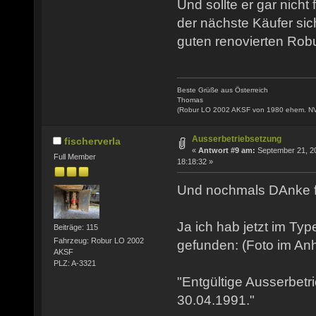
Und sollte er gar nicht
der nächste Käufer sic
guten renovierten Robu
Beste Grüße aus Österreich
Thomas
(Robur LO 2002 AKSF von 1980 ehem. N
Ausserbetriebsetzung
fischerverla
«
Antwort #9 am:
September 21, 2
Full Member
18:18:32 »
Und nochmals DAnke fü
Ja ich hab jetzt im Ty
Beiträge: 115
Fahrzeug: Robur LO 2002
gefunden: (Foto im An
AKSF
PLZ: A-3321
"Entgültige Ausserbet
30.04.1991."