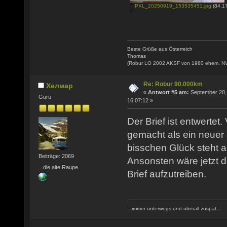
PXL_20250919_153535451.jpg
(84.17
Beste Grüße aus Österreich
Thomas
(Robur LO 2002 AKSF von 1980 ehem. N
Re: Robur 90.000km
Хелмар
«
Antwort #5 am:
September 20,
Guru
16:07:12 »
Der Brief ist entwertet
gemacht als ein neuer
bisschen Glück steht a
Beiträge: 2069
Ansonsten wäre jetzt 
...die alte Raupe
Brief aufzutreiben.
...immer unterwegs und überall zuspät...