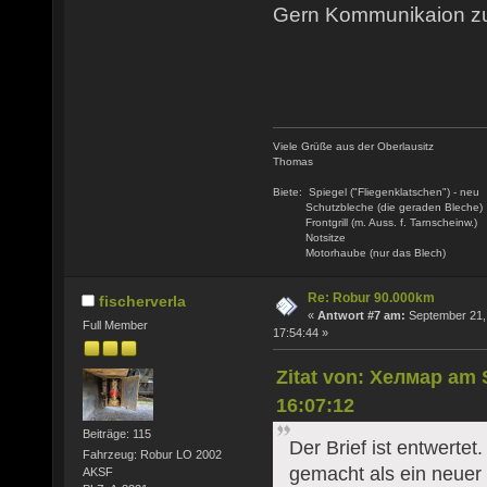
Gern Kommunikaion zu
Viele Grüße aus der Oberlausitz
Thomas
Biete: Spiegel ("Fliegenklatschen") - neu
Schutzbleche (die geraden Bleche)
Frontgrill (m. Auss. f. Tarnscheinw.)
Notsitze
Motorhaube (nur das Blech)
Re: Robur 90.000km
fischerverla
«
Antwort #7 am:
September 21,
Full Member
17:54:44 »
Zitat von: Хелмар am 
16:07:12
Beiträge: 115
Der Brief ist entwertet
Fahrzeug: Robur LO 2002
gemacht als ein neuer
AKSF