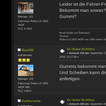
Leider ist die Fahrer-F
Bekommt man sowas?
Gummi?
Beiträge: 115
Fahrzeug: Robur LO 2002
AKSF
PLZ: A-3321
Beste Grüße aus Österreich
Thomas
(Robur LO 2002 AKSF von 1980 ehem. N
Re: Robur 90.000km
Basti83
«
Antwort #19 am:
September 23
Full Member
2025, 12:17:59 »
Gummis bekommt man
Und Scheiben kann dir
anfertigen.
Beiträge: 104
Fahrzeug: Robur LO 2002
AKSF MIII
PLZ: 14974
Re: Robur 90.000km
fischerverla
«
Antwort #20 am:
September 26
Full Member