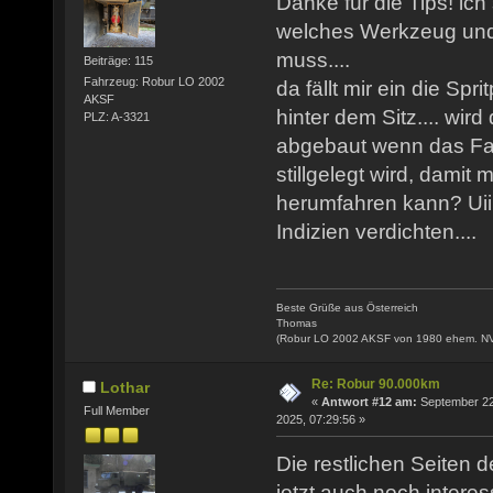
Danke für die Tips! i
welches Werkzeug und
muss....
Beiträge: 115
Fahrzeug: Robur LO 2002
da fällt mir ein die Sp
AKSF
hinter dem Sitz.... wird
PLZ: A-3321
abgebaut wenn das Fah
stillgelegt wird, damit 
herumfahren kann? Uiii
Indizien verdichten....
Beste Grüße aus Österreich
Thomas
(Robur LO 2002 AKSF von 1980 ehem. N
Re: Robur 90.000km
Lothar
«
Antwort #12 am:
September 22
Full Member
2025, 07:29:56 »
Die restlichen Seiten 
jetzt auch noch intere