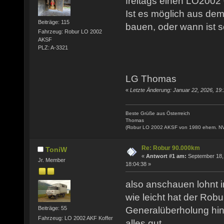
freitags einen LO2002
Ist es möglich aus de
Beiträge: 115
bauen, oder wann ist s
Fahrzeug: Robur LO 2002
AKSF
PLZ: A-3321
LG Thomas
«
Letzte Änderung: Januar 22, 2026, 19:
Beste Grüße aus Österreich
Thomas
(Robur LO 2002 AKSF von 1980 ehem. N
Re: Robur 90.000km
ToniW
«
Antwort #1 am:
September 18,
Jr. Member
18:04:38 »
also anschauen lohnt i
wie leicht hat der Robu
Generalüberholung hint
Beiträge: 55
Fahrzeug: LO 2002 AKF Koffer
alles gut.