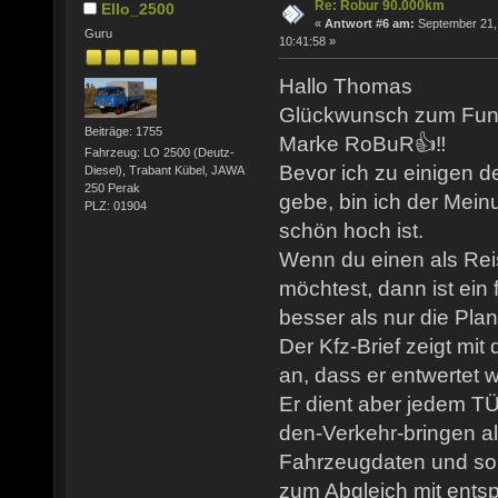
Re: Robur 90.000km
Ello_2500
«
Antwort #6 am:
September 21,
Guru
10:41:58 »
Hallo Thomas
Glückwunsch zum Fund 
Beiträge: 1755
Marke RoBuR👍‼️
Fahrzeug: LO 2500 (Deutz-
Bevor ich zu einigen d
Diesel), Trabant Kübel, JAWA
250 Perak
gebe, bin ich der Mein
PLZ: 01904
schön hoch ist.
Wenn du einen als Rei
möchtest, dann ist ein 
besser als nur die Plan
Der Kfz-Brief zeigt mi
an, dass er entwertet 
Er dient aber jedem T
den-Verkehr-bringen al
Fahrzeugdaten und som
zum Abgleich mit ents