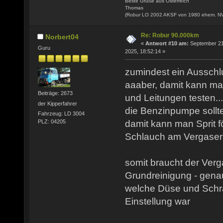
Beste Grüße aus Österreich
Thomas
(Robur LO 2002 AKSF von 1980 ehem. N
Re: Robur 90.000km
Norbert04
«
Antwort #10 am:
September 21
Guru
2025, 18:52:14 »
zumindest ein Ausschluß
aaaber, damit kann m
Beiträge: 2673
und Leitungen testen..
der Kipperfahrer
die Benzinpumpe sollt
Fahrzeug: LD 3004
damit kann man Sprit f
PLZ: 04205
Schlauch am Vergaser
somit braucht der Ver
Grundreinigung - genau
welche Düse und Schr
Einstellung war