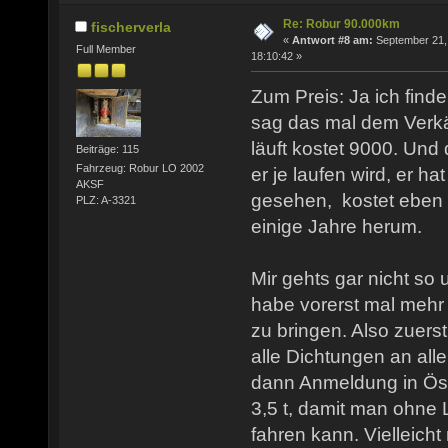
Re: Robur 90.000km
fischerverla
«
Antwort #8 am:
September 21,
Full Member
18:10:42 »
Zum Preis: Ja ich finde
sag das mal dem Verkäu
läuft kostet 9000. Und 
Beiträge: 115
Fahrzeug: Robur LO 2002
er je laufen wird, er hat
AKSF
gesehen, kostet eben 
PLZ: A-3321
einige Jahre herum.
Mir gehts gar nicht so 
habe vorerst mal mehr
zu bringen. Also zuerst
alle Dichtungen an all
dann Anmeldung in Öst
3,5 t, damit man ohne
fahren kann. Vielleich