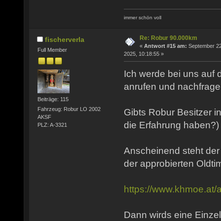
immer schön voll
Re: Robur 90.000km
fischerverla
«
Antwort #15 am:
September 22
Full Member
2025, 10:18:55 »
Ich werde bei uns auf
anrufen und nachfrage
Beiträge: 115
Fahrzeug: Robur LO 2002
Gibts Robur Besitzer i
AKSF
die Erfahrung haben?)
PLZ: A-3321
Anscheinend steht der
der approbierten Oldtim
https://www.khmoe.at/a
Dann wirds eine Einz