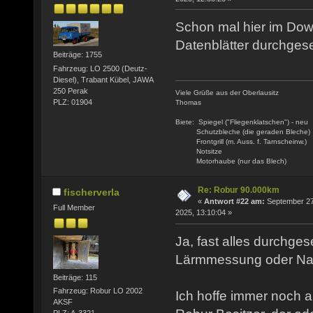
Schon mal hier im Dow
Datenblätter durchge
Beiträge: 1755
Fahrzeug: LO 2500 (Deutz-
Diesel), Trabant Kübel, JAWA
250 Perak
Viele Grüße aus der Oberlausitz
PLZ: 01904
Thomas
Biete: Spiegel ("Fliegenklatschen") - neu
Schutzbleche (die geraden Bleche)
Frontgrill (m. Auss. f. Tarnscheinw.)
Notsitze
Motorhaube (nur das Blech)
Re: Robur 90.000km
fischerverla
«
Antwort #22 am:
September 27
Full Member
2025, 13:10:04 »
Ja, fast alles durchges
Lärmmessung oder Nah
Beiträge: 115
Fahrzeug: Robur LO 2002
Ich hoffe immer noch a
AKSF