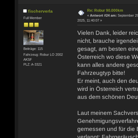
Re: Robur 90.000km
fischerverla
«
Antwort #24 am:
September 29
Full Member
2025, 11:40:07 »
Vielen Dank, leider rei
nicht, brauche irgendei
gesagt, am besten ei
Beiträge: 115
Fahrzeug: Robur LO 2002
Österreich wo diese W
AKSF
kann alles andere gesc
PLZ: A-3321
Fahrzeugtyp bitte!
Er meint, auch den d
wird in Österreich vert
aus dem schönen Deut
Laut meinem Sachvers
Genehmigungsverfahr
gemessen und für die
verlangt: Fahrgeräusc