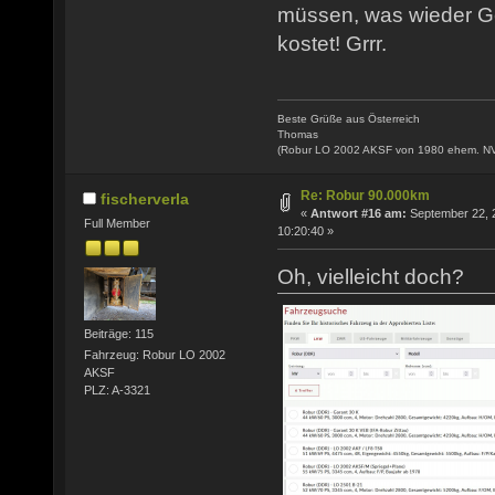
müssen, was wieder Ge
kostet! Grrr.
Beste Grüße aus Österreich
Thomas
(Robur LO 2002 AKSF von 1980 ehem. N
Re: Robur 90.000km
fischerverla
«
Antwort #16 am:
September 22, 
Full Member
10:20:40 »
Oh, vielleicht doch?
Beiträge: 115
Fahrzeug: Robur LO 2002
AKSF
PLZ: A-3321