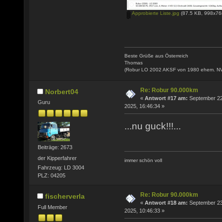
Approbierte Liste.jpg
(87.5 KB, 998x768
Beste Grüße aus Österreich
Thomas
(Robur LO 2002 AKSF von 1980 ehem. N
Re: Robur 90.000km
Norbert04
«
Antwort #17 am:
September 22
Guru
2025, 16:46:34 »
...nu guck!!!...
Beiträge: 2673
der Kipperfahrer
immer schön voll
Fahrzeug: LD 3004
PLZ: 04205
Re: Robur 90.000km
fischerverla
«
Antwort #18 am:
September 23
Full Member
2025, 10:46:33 »