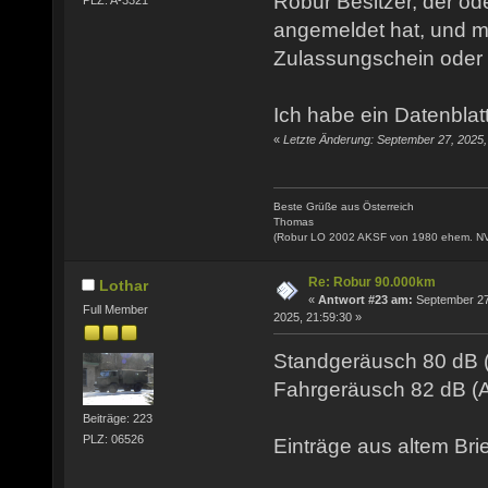
Robur Besitzer, der o
PLZ: A-3321
angemeldet hat, und 
Zulassungschein oder 
Ich habe ein Datenblat
«
Letzte Änderung: September 27, 2025, 
Beste Grüße aus Österreich
Thomas
(Robur LO 2002 AKSF von 1980 ehem. N
Re: Robur 90.000km
Lothar
«
Antwort #23 am:
September 27
Full Member
2025, 21:59:30 »
Standgeräusch 80 dB 
Fahrgeräusch 82 dB (
Beiträge: 223
PLZ: 06526
Einträge aus altem Brie