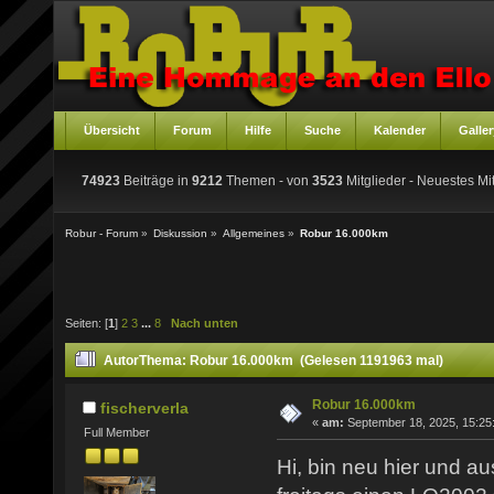
Übersicht
Forum
Hilfe
Suche
Kalender
Galler
74923
Beiträge in
9212
Themen - von
3523
Mitglieder
- Neuestes Mit
Robur - Forum
»
Diskussion
»
Allgemeines
»
Robur 16.000km
Seiten: [
1
]
2
3
...
8
Nach unten
Autor
Thema: Robur 16.000km (Gelesen 1191963 mal)
Robur 16.000km
fischerverla
«
am:
September 18, 2025, 15:25
Full Member
Hi, bin neu hier und a