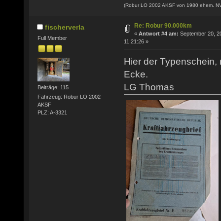
(Robur LO 2002 AKSF von 1980 ehem. N
Re: Robur 90.000km
fischerverla
«
Antwort #4 am:
September 20, 2
Full Member
11:21:26 »
Hier der Typenschein, 
Ecke.
LG Thomas
Beiträge: 115
Fahrzeug: Robur LO 2002
AKSF
PLZ: A-3321