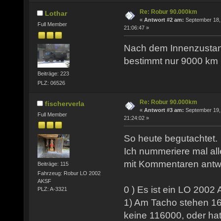
Re: Robur 90.000km
Lothar
«
Antwort #2 am:
September 18,
Full Member
21:06:47 »
Nach dem Innenzustand
bestimmt nur 9000 km r
Beiträge: 223
PLZ: 06526
Re: Robur 90.000km
fischerverla
«
Antwort #3 am:
September 19,
Full Member
21:24:02 »
So heute begutachtet.
Ich nummeriere mal all
mit Kommentaren antw
Beiträge: 115
Fahrzeug: Robur LO 2002
AKSF
0 ) Es ist ein LO 2002
PLZ: A-3321
1) Am Tacho stehen 16
keine 116000, oder ha