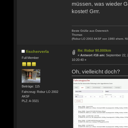
müssen, was wieder Ge
kostet! Grrr.
Beste Grüße aus Österreich
Thomas
(Robur LO 2002 AKSF von 1980 ehem. N
Re: Robur 90.000km
fischerverla
«
Antwort #16 am:
September 22, 
Full Member
10:20:40 »
Oh, vielleicht doch?
Beiträge: 115
Fahrzeug: Robur LO 2002
AKSF
PLZ: A-3321