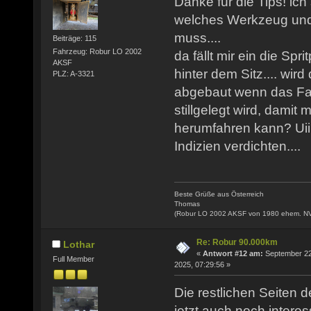
Danke für die Tips! i
welches Werkzeug und
muss....
Beiträge: 115
Fahrzeug: Robur LO 2002
da fällt mir ein die Sp
AKSF
hinter dem Sitz.... wird
PLZ: A-3321
abgebaut wenn das Fah
stillgelegt wird, damit 
herumfahren kann? Uiii
Indizien verdichten....
Beste Grüße aus Österreich
Thomas
(Robur LO 2002 AKSF von 1980 ehem. N
Re: Robur 90.000km
Lothar
«
Antwort #12 am:
September 22
Full Member
2025, 07:29:56 »
Die restlichen Seiten 
jetzt auch noch intere