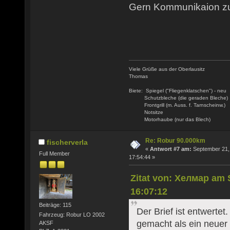
Gern Kommunikaion zu
Viele Grüße aus der Oberlausitz
Thomas
Biete: Spiegel ("Fliegenklatschen") - neu
Schutzbleche (die geraden Bleche)
Frontgrill (m. Auss. f. Tarnscheinw.)
Notsitze
Motorhaube (nur das Blech)
Re: Robur 90.000km
fischerverla
«
Antwort #7 am:
September 21,
Full Member
17:54:44 »
Zitat von: Хелмар am 
16:07:12
Beiträge: 115
Der Brief ist entwertet
Fahrzeug: Robur LO 2002
gemacht als ein neuer
AKSF