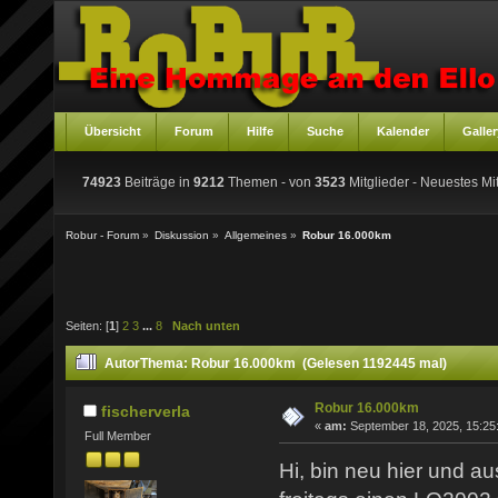
Übersicht
Forum
Hilfe
Suche
Kalender
Galler
74923
Beiträge in
9212
Themen - von
3523
Mitglieder
- Neuestes Mit
Robur - Forum
»
Diskussion
»
Allgemeines
»
Robur 16.000km
Seiten: [
1
]
2
3
...
8
Nach unten
Autor
Thema: Robur 16.000km (Gelesen 1192445 mal)
Robur 16.000km
fischerverla
«
am:
September 18, 2025, 15:25
Full Member
Hi, bin neu hier und a