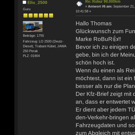
Re: Robur 90.000km
Ello_2500
«
Antwort #6 am:
September 21,
Guru
10:41:58 »
Hallo Thomas
Glückwunsch zum Fund 
Beiträge: 1755
Marke RoBuR👍‼️
Fahrzeug: LO 2500 (Deutz-
Bevor ich zu einigen d
Diesel), Trabant Kübel, JAWA
250 Perak
gebe, bin ich der Mein
PLZ: 01904
schön hoch ist.
Wenn du einen als Rei
möchtest, dann ist ein 
besser als nur die Plan
Der Kfz-Brief zeigt mi
an, dass er entwertet 
Er dient aber jedem T
den-Verkehr-bringen al
Fahrzeugdaten und som
zum Abgleich mit ents