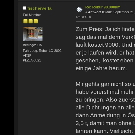
Re: Robur 90.000km
fischerverla
«
Antwort #8 am:
September 21,
Full Member
18:10:42 »
Zum Preis: Ja ich finde
sag das mal dem Verkäu
läuft kostet 9000. Und 
Beiträge: 115
Fahrzeug: Robur LO 2002
er je laufen wird, er hat
AKSF
gesehen, kostet eben 
PLZ: A-3321
einige Jahre herum.
Mir gehts gar nicht so 
habe vorerst mal mehr
zu bringen. Also zuerst
alle Dichtungen an all
dann Anmeldung in Öst
3,5 t, damit man ohne
fahren kann. Vielleich