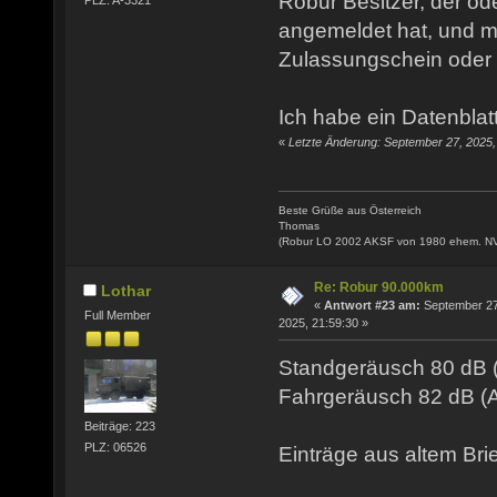
Robur Besitzer, der o
PLZ: A-3321
angemeldet hat, und 
Zulassungschein oder 
Ich habe ein Datenblat
«
Letzte Änderung: September 27, 2025, 
Beste Grüße aus Österreich
Thomas
(Robur LO 2002 AKSF von 1980 ehem. N
Re: Robur 90.000km
Lothar
«
Antwort #23 am:
September 27
Full Member
2025, 21:59:30 »
Standgeräusch 80 dB 
Fahrgeräusch 82 dB (
Beiträge: 223
PLZ: 06526
Einträge aus altem Brie