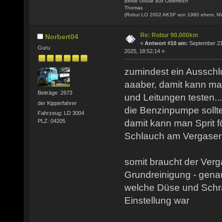
Beste Grüße aus Österreich
Thomas
(Robur LO 2002 AKSF von 1980 ehem. N
Re: Robur 90.000km
Norbert04
«
Antwort #10 am:
September 21
Guru
2025, 18:52:14 »
zumindest ein Ausschluß
aaaber, damit kann m
Beiträge: 2673
und Leitungen testen..
der Kipperfahrer
die Benzinpumpe sollt
Fahrzeug: LD 3004
damit kann man Sprit f
PLZ: 04205
Schlauch am Vergaser
somit braucht der Ver
Grundreinigung - genau
welche Düse und Schr
Einstellung war