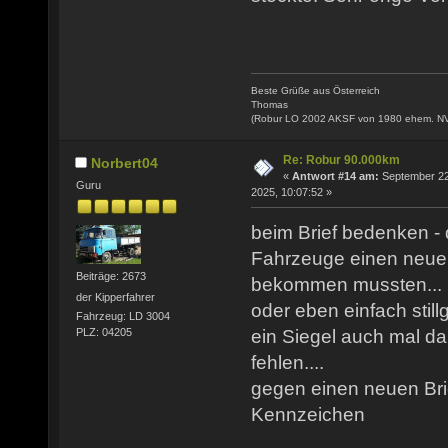
Beste Grüße aus Österreich
Thomas
(Robur LO 2002 AKSF von 1980 ehem. N
Re: Robur 90.000km
Norbert04
«
Antwort #14 am:
September 22
Guru
2025, 10:07:52 »
beim Brief bedenken - d
Fahrzeuge einen neuen
Beiträge: 2673
bekommen mussten...
der Kipperfahrer
oder eben einfach still
Fahrzeug: LD 3004
ein Siegel auch mal d
PLZ: 04205
fehlen....
gegen einen neuen Brie
Kennzeichen