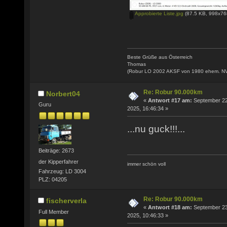
Approbierte Liste.jpg
(87.5 KB, 998x768
Beste Grüße aus Österreich
Thomas
(Robur LO 2002 AKSF von 1980 ehem. N
Re: Robur 90.000km
Norbert04
«
Antwort #17 am:
September 22
Guru
2025, 16:46:34 »
...nu guck!!!...
Beiträge: 2673
der Kipperfahrer
immer schön voll
Fahrzeug: LD 3004
PLZ: 04205
Re: Robur 90.000km
fischerverla
«
Antwort #18 am:
September 23
Full Member
2025, 10:46:33 »