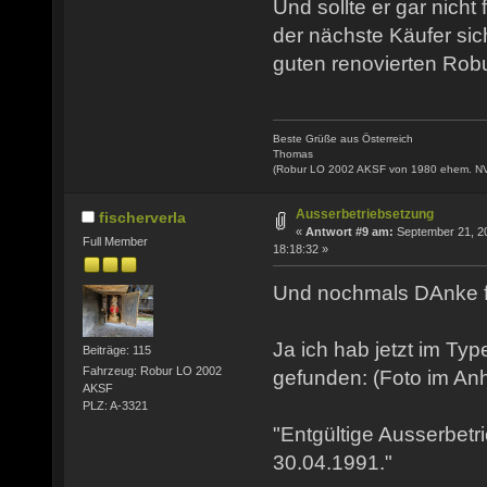
Und sollte er gar nicht
der nächste Käufer sic
guten renovierten Robu
Beste Grüße aus Österreich
Thomas
(Robur LO 2002 AKSF von 1980 ehem. N
Ausserbetriebsetzung
fischerverla
«
Antwort #9 am:
September 21, 2
Full Member
18:18:32 »
Und nochmals DAnke fü
Ja ich hab jetzt im Ty
Beiträge: 115
Fahrzeug: Robur LO 2002
gefunden: (Foto im An
AKSF
PLZ: A-3321
"Entgültige Ausserbet
30.04.1991."