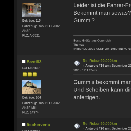
Leider ist die Fahrer-F
Bekommt man sowas?
Gummi?
Beiträge: 115
Fahrzeug: Robur LO 2002
AKSF
PLZ: A-3321
Beste Grüße aus Österreich
Thomas
(Robur LO 2002 AKSF von 1980 ehem. N
Re: Robur 90.000km
Basti83
«
Antwort #19 am:
September 23
Full Member
2025, 12:17:59 »
Gummis bekommt man
Und Scheiben kann dir
anfertigen.
Beiträge: 104
Fahrzeug: Robur LO 2002
AKSF MIII
PLZ: 14974
Re: Robur 90.000km
fischerverla
«
Antwort #20 am:
September 26
Full Member