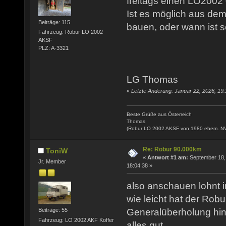
freitags einen LO2002
Ist es möglich aus de
Beiträge: 115
bauen, oder wann ist s
Fahrzeug: Robur LO 2002
AKSF
PLZ: A-3321
LG Thomas
«
Letzte Änderung: Januar 22, 2026, 19:
Beste Grüße aus Österreich
Thomas
(Robur LO 2002 AKSF von 1980 ehem. N
Re: Robur 90.000km
ToniW
«
Antwort #1 am:
September 18,
Jr. Member
18:04:38 »
also anschauen lohnt i
wie leicht hat der Robu
Generalüberholung hint
Beiträge: 55
Fahrzeug: LO 2002 AKF Koffer
alles gut.