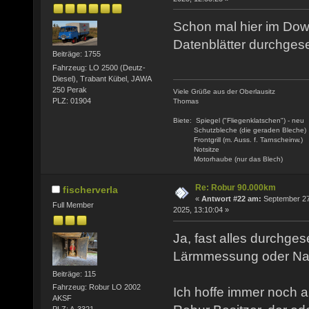
Schon mal hier im Dow
Datenblätter durchge
Beiträge: 1755
Fahrzeug: LO 2500 (Deutz-
Diesel), Trabant Kübel, JAWA
250 Perak
Viele Grüße aus der Oberlausitz
PLZ: 01904
Thomas
Biete: Spiegel ("Fliegenklatschen") - neu
Schutzbleche (die geraden Bleche)
Frontgrill (m. Auss. f. Tarnscheinw.)
Notsitze
Motorhaube (nur das Blech)
Re: Robur 90.000km
fischerverla
«
Antwort #22 am:
September 27
Full Member
2025, 13:10:04 »
Ja, fast alles durchges
Lärmmessung oder Nah
Beiträge: 115
Fahrzeug: Robur LO 2002
Ich hoffe immer noch a
AKSF