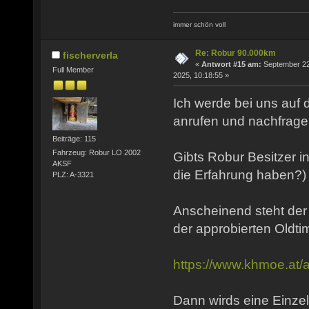
immer schön voll
Re: Robur 90.000km
fischerverla
«
Antwort #15 am:
September 22
Full Member
2025, 10:18:55 »
Ich werde bei uns auf
anrufen und nachfrage
Beiträge: 115
Fahrzeug: Robur LO 2002
Gibts Robur Besitzer i
AKSF
die Erfahrung haben?)
PLZ: A-3321
Anscheinend steht der
der approbierten Oldtim
https://www.khmoe.at/a
Dann wirds eine Einz