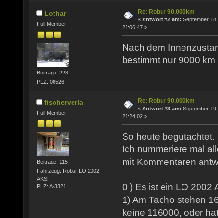
Re: Robur 90.000km
Lothar
«
Antwort #2 am:
September 18,
Full Member
21:06:47 »
Nach dem Innenzustand
bestimmt nur 9000 km r
Beiträge: 223
PLZ: 06526
Re: Robur 90.000km
fischerverla
«
Antwort #3 am:
September 19,
Full Member
21:24:02 »
So heute begutachtet.
Ich nummeriere mal all
mit Kommentaren antw
Beiträge: 115
Fahrzeug: Robur LO 2002
AKSF
0 ) Es ist ein LO 2002
PLZ: A-3321
1) Am Tacho stehen 16
keine 116000, oder ha