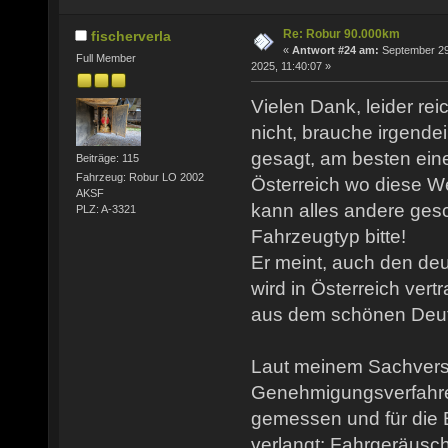
Re: Robur 90.000km
fischerverla
«
Antwort #24 am:
September 29
Full Member
2025, 11:40:07 »
Vielen Dank, leider rei
nicht, brauche irgendei
gesagt, am besten ei
Beiträge: 115
Fahrzeug: Robur LO 2002
Österreich wo diese W
AKSF
kann alles andere gesc
PLZ: A-3321
Fahrzeugtyp bitte!
Er meint, auch den d
wird in Österreich vert
aus dem schönen Deut
Laut meinem Sachvers
Genehmigungsverfahr
gemessen und für die
verlangt: Fahrgeräusc