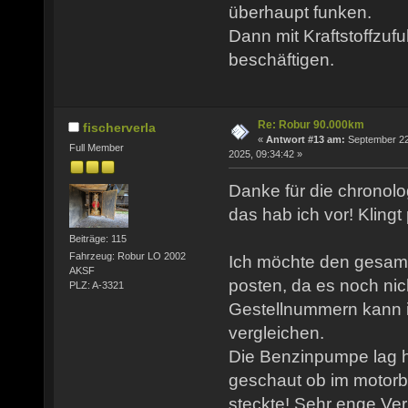
überhaupt funken.
Dann mit Kraftstoffzuf
beschäftigen.
Re: Robur 90.000km
fischerverla
«
Antwort #13 am:
September 22
Full Member
2025, 09:34:42 »
Danke für die chronol
das hab ich vor! Klingt 
Beiträge: 115
Fahrzeug: Robur LO 2002
Ich möchte den gesamt
AKSF
posten, da es noch nic
PLZ: A-3321
Gestellnummern kann i
vergleichen.
Die Benzinpumpe lag hi
geschaut ob im motorbl
steckte! Sehr enge Verh