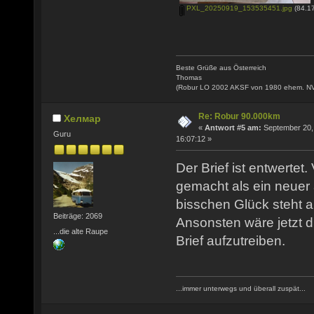
PXL_20250919_153535451.jpg
(84.17
Beste Grüße aus Österreich
Thomas
(Robur LO 2002 AKSF von 1980 ehem. N
Re: Robur 90.000km
Хелмар
«
Antwort #5 am:
September 20,
Guru
16:07:12 »
Der Brief ist entwertet
gemacht als ein neuer
bisschen Glück steht a
Beiträge: 2069
Ansonsten wäre jetzt 
...die alte Raupe
Brief aufzutreiben.
...immer unterwegs und überall zuspät...