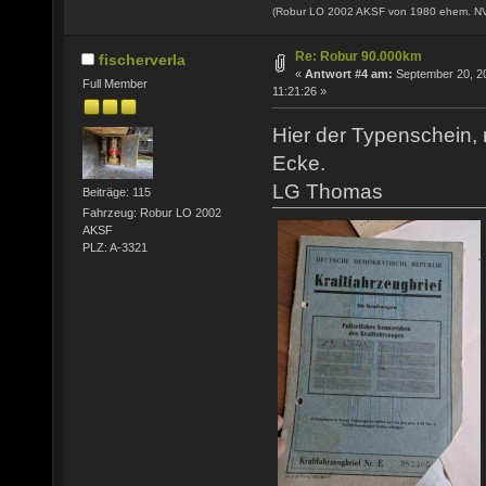
(Robur LO 2002 AKSF von 1980 ehem. N
Re: Robur 90.000km
fischerverla
«
Antwort #4 am:
September 20, 2
Full Member
11:21:26 »
Hier der Typenschein, 
Ecke.
LG Thomas
Beiträge: 115
Fahrzeug: Robur LO 2002
AKSF
PLZ: A-3321