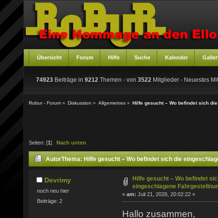
Übersicht
Forum
Hilfe
Suche
Kalender
Galler
74923
Beiträge in
9212
Themen - von
3522
Mitglieder
- Neuestes Mit
Robur - Forum
»
Diskussion
»
Allgemeines
»
Hilfe gesucht – Wo befindet sich d
Seiten: [
1
]
Nach unten
Autor
Thema: Hilfe gesucht – Wo befindet sich die eingeschl
mal)
Hilfe gesucht – Wo befindet sic
Devrimy
eingeschlagene Fahrgestelln
noch neu hier
«
am:
Juli 21, 2026, 20:02:22 »
Beiträge: 2
Hallo zusammen,