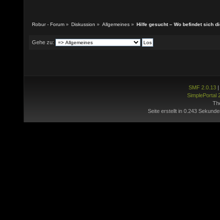
Robur - Forum
»
Diskussion
»
Allgemeines
»
Hilfe gesucht – Wo befindet sich 
Gehe zu:
SMF 2.0.13
SimplePortal 
Th
Seite erstellt in 0.243 Sekunde