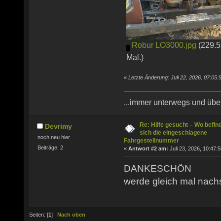
Robur LO3000.jpg
(229.5
Mal.)
«
Letzte Änderung: Juli 22, 2026, 07:05
...immer unterwegs und übera
Re: Hilfe gesucht – Wo befin
Devrimy
sich die eingeschlagene
noch neu hier
Fahrgestellnummer
Beiträge: 2
«
Antwort #2 am:
Juli 23, 2026, 10:47:5
DANKESCHÖN
werde gleich mal nac
Seiten: [
1
]
Nach oben