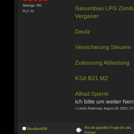
Beiträge: 991
Gasumbau
LPG
Zünd
PLZ: 01
Vergaser
Deutz
Versicherung
Steuern
Zulassung
Ablastung
KSA
B21
MZ
Allrad
Sperre
ich bitte um weiter N
«
Letzte Änderung: August 29, 2010, 13
Re:oft gstellte Frage im akt.
Norbert04
Forum