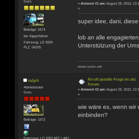
Guru
«
Antwort #1 am:
August 29, 2010, 13:
»
super idee, dani, diese
Beiträge: 2674
lob an alle engagierte
der Kipperfahrer
Fahrzeug: LD 3004
Unterstützung der Ums
PLZ: 04205
immer schön voll
Re:oft gstellte Frage im akt.
ralph
Forum
Administrator
«
Antwort #2 am:
August 29, 2010, 13:
Guru
»
wie wäre es, wenn wir d
einbinden?
Beiträge: 1672
Fahrzeug: LO 2002 AFC LAK1