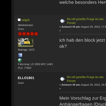
welche besonders Herv
Re:oft gstellte Frage im akt.
ralph
Forum
Administrator
«
Antwort #5 am:
August 29, 2010, 17:
Guru
»
ich hab den block jetzt
ok?
Beiträge: 1672
Fahrzeug: LO 2002 AFC LAK1
PLZ: 77654
Re:oft gstellte Frage im akt.
ELLO1801
Forum
Gast
«
Antwort #6 am:
August 29, 2010, 19:
»
Mein Vorschlag zur Er
Anhängerfragen (Druck