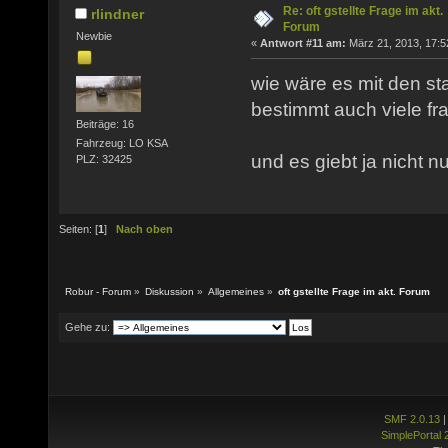
Re: oft gstellte Frage im akt.
rlindner
Forum
Newbie
«
Antwort #11 am:
März 21, 2013, 17:5
wie wäre es mit den st
bestimmt auch viele fr
Beiträge: 16
Fahrzeug: LO KSA
und es giebt ja nicht n
PLZ: 32425
Seiten: [
1
]
Nach oben
Robur - Forum
»
Diskussion
»
Allgemeines
»
oft gstellte Frage im akt. Forum
Gehe zu:
SMF 2.0.13
SimplePortal 