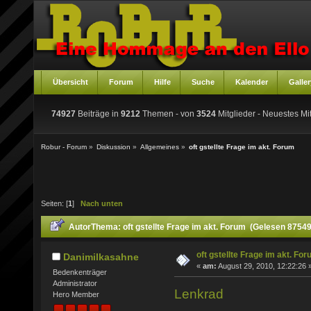
Übersicht
Forum
Hilfe
Suche
Kalender
Galler
74927
Beiträge in
9212
Themen - von
3524
Mitglieder
- Neuestes Mit
Robur - Forum
»
Diskussion
»
Allgemeines
»
oft gstellte Frage im akt. Forum
Seiten: [
1
]
Nach unten
Autor
Thema: oft gstellte Frage im akt. Forum (Gelesen 87549
oft gstellte Frage im akt. Fo
Danimilkasahne
«
am:
August 29, 2010, 12:22:26 
Bedenkenträger
Administrator
Lenkrad
Hero Member