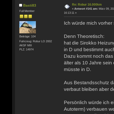
Re: Robur 16.000km
Basti83
«
Antwort #141 am:
März 09, 20
Full Member
16:13:11 »
Ich würde mich vorher
Denn Theoretisch:
Beiträge: 104
Fahrzeug: Robur LO 2002
hat die Sirokko Heizun
AKSF MIII
in D und bestimmt auch 
PLZ: 14974
Dazu kommt noch das 
älter als 10 Jahre sein
müsste in D.
Aus Bestandsschutz da
verbaut bleiben aber de
Persönlich würde ich 
Autoterm) verbauen wen