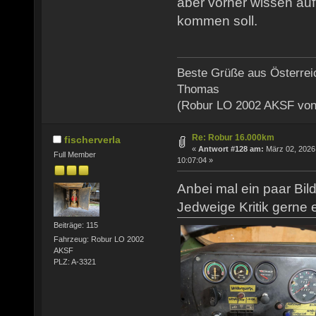
aber vorher wissen auf
kommen soll.
Beste Grüße aus Österrei
Thomas
(Robur LO 2002 AKSF von
Re: Robur 16.000km
fischerverla
«
Antwort #128 am:
März 02, 2026
Full Member
10:07:04 »
Anbei mal ein paar Bil
Jedweige Kritik gerne e
Beiträge: 115
Fahrzeug: Robur LO 2002
AKSF
PLZ: A-3321