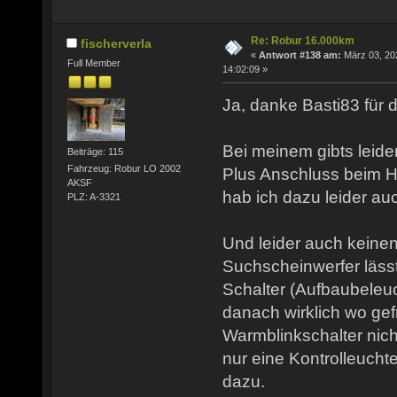
Re: Robur 16.000km
fischerverla
«
Antwort #138 am:
März 03, 20
Full Member
14:02:09 »
Ja, danke Basti83 für d
Bei meinem gibts leide
Beiträge: 115
Fahrzeug: Robur LO 2002
Plus Anschluss beim H
AKSF
hab ich dazu leider au
PLZ: A-3321
Und leider auch keinen
Suchscheinwerfer lässt
Schalter (Aufbaubeleuc
danach wirklich wo gef
Warmblinkschalter nich
nur eine Kontrolleucht
dazu.