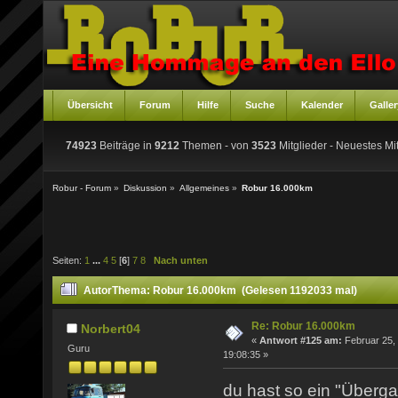
Übersicht
Forum
Hilfe
Suche
Kalender
Galler
74923
Beiträge in
9212
Themen - von
3523
Mitglieder
- Neuestes Mit
Robur - Forum
»
Diskussion
»
Allgemeines
»
Robur 16.000km
Seiten:
1
...
4
5
[
6
]
7
8
Nach unten
Autor
Thema: Robur 16.000km (Gelesen 1192033 mal)
Re: Robur 16.000km
Norbert04
«
Antwort #125 am:
Februar 25,
Guru
19:08:35 »
du hast so ein "Überga