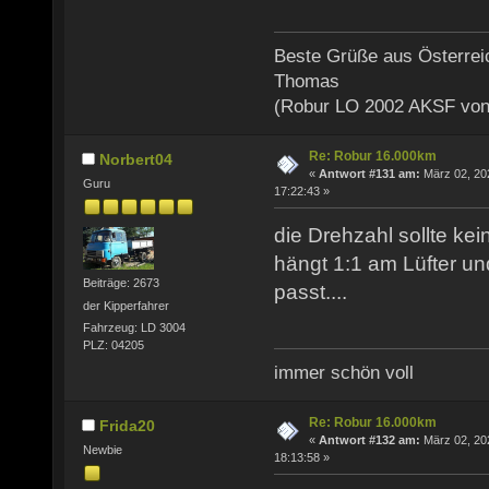
Beste Grüße aus Österrei
Thomas
(Robur LO 2002 AKSF von
Re: Robur 16.000km
Norbert04
«
Antwort #131 am:
März 02, 20
Guru
17:22:43 »
die Drehzahl sollte ke
hängt 1:1 am Lüfter u
Beiträge: 2673
passt....
der Kipperfahrer
Fahrzeug: LD 3004
PLZ: 04205
immer schön voll
Re: Robur 16.000km
Frida20
«
Antwort #132 am:
März 02, 20
Newbie
18:13:58 »