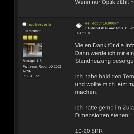
Wenn nur Optik zählt n
Re: Robur 16.000km
fischerverla
«
Antwort #142 am:
März 11, 20
Full Member
11:47:39 »
Vielen Dank für die Inf
Dann werde ich mir e
Standheizung besorge
Beiträge: 115
Fahrzeug: Robur LO 2002
AKSF
Ich habe bald den Term
PLZ: A-3321
und wollte mich jetzt 
machen.
Ich hätte gerne im Zu
Dimensionen stehen:
10-20 8PR