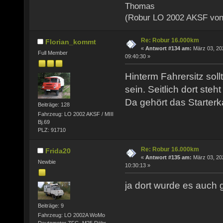
Thomas
(Robur LO 2002 AKSF von
Re: Robur 16.000km
Florian_kommt
«
Antwort #134 am:
März 03, 20
Full Member
09:40:30 »
Hinterm Fahrersitz soll
sein. Seitlich dort steht
Da gehört das Starterk
Beiträge: 128
Fahrzeug: LO 2002 AKSF / MIII
Bj.69
PLZ: 91710
Re: Robur 16.000km
Frida20
«
Antwort #135 am:
März 03, 20
Newbie
10:30:13 »
ja dort wurde es auch g
Beiträge: 9
Fahrzeug: LO 2002A WoMo
Deutzmotor ZFG, M25,Röhr