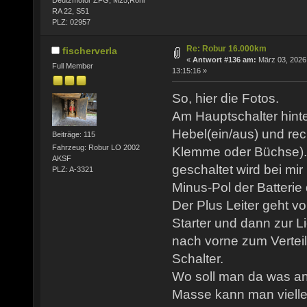
RA 22, S51
PLZ: 02957
Re: Robur 16.000km
fischerverla
«
Antwort #136 am:
März 03, 2026
Full Member
13:15:16 »
So, hier die Fotos.
Am Hauptschalter hinter
Hebel(ein/aus) und rec
Beiträge: 115
Fahrzeug: Robur LO 2002
Klemme oder Büchse). 
AKSF
geschaltet wird bei mir
PLZ: A-3321
Minus-Pol der Batterie
Der Plus Leiter geht vo
Starter und dann zur 
nach vorne zum Verteil
Schalter.
Wo soll man da was a
Masse kann man viellei