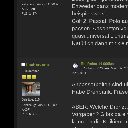
Fahrzeug: Robur LO 2002
Entweder ganz modern
AKSF MIII
beispielsweise.
PLZ: 14974
Golf 2, Passat, Polo a
passen. Ansonsten von
quasi universal Licht
Natürlich dann mit kle
Re: Robur 16.000km
fischerverla
«
Antwort #127 am:
März 02, 20
Full Member
09:42:04 »
Anpassarbeiten sind ü
Habe Drehbank, Fräse,
Beiträge: 115
Fahrzeug: Robur LO 2002
ABER: Welche Drehzahl
AKSF
Vorgaben? Gibts da ei
PLZ: A-3321
kann ich die Keilriem