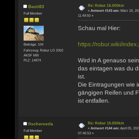
Re: Robur 16.000km
Basti83
«
Antwort #143 am:
März 16, 20
Full Member
11:49:50 »
Schau mal Hier:
https://robur.wiki/in
Beiträge: 104
Fahrzeug: Robur LO 2002
AKSF MIII
Wird in A genauso sein
PLZ: 14974
das eintagen was du d
ist.
Die Eintragungen wie i
gängigen Reifen und F
ist entfallen.
Re: Robur 16.000km
fischerverla
«
Antwort #144 am:
April 05, 202
Full Member
07:46:53 »