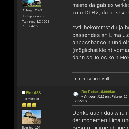
meine da gab es wirkli
Beiträge: 2673
zum DLR2, du hast ve
der Kipperfahrer
Fahrzeug: LD 3004
evtl. bekommst du ja b
PLZ: 04205
passendes an Lima....
anpassbar sein und ei
(möglichst klein) vorh
dann sollte es kein H
immer schön voll
Re: Robur 16.000km
Basti83
«
Antwort #126 am:
Februar 26,
Full Member
13:25:21 »
Denke auch das wird i
der modernen Lima und 
Besorg dir irgendeine
Beiträge: 104