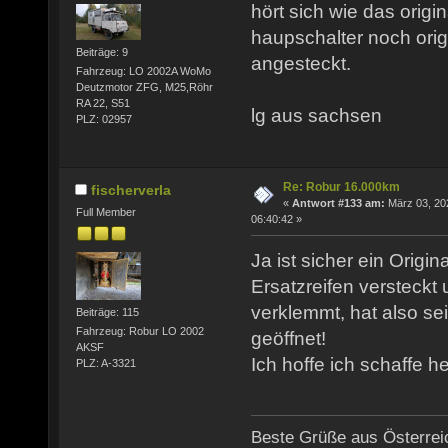
hört sich wie das origi
haupschalter noch origi
Beiträge: 9
angesteckt.
Fahrzeug: LO 2002A WoMo
Deutzmotor ZFG, M25,Röhr
RA 22, S51
lg aus sachsen
PLZ: 02957
Re: Robur 16.000km
fischerverla
«
Antwort #133 am:
März 03, 20
Full Member
06:40:42 »
Ja ist sicher ein Origin
Ersatzreifen versteckt
verklemmt, hat also se
Beiträge: 115
Fahrzeug: Robur LO 2002
geöffnet!
AKSF
Ich hoffe ich schaffe h
PLZ: A-3321
Beste Grüße aus Österrei