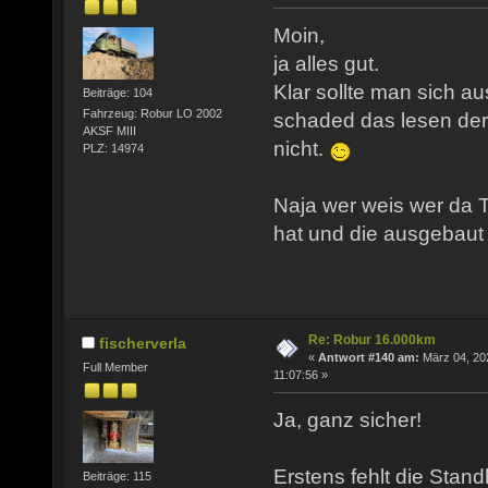
Moin,
ja alles gut.
Klar sollte man sich a
Beiträge: 104
Fahrzeug: Robur LO 2002
schaded das lesen de
AKSF MIII
nicht.
PLZ: 14974
Naja wer weis wer da T
hat und die ausgebaut 
Re: Robur 16.000km
fischerverla
«
Antwort #140 am:
März 04, 20
Full Member
11:07:56 »
Ja, ganz sicher!
Erstens fehlt die Stand
Beiträge: 115