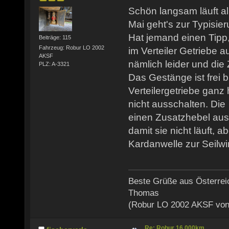
Schön langsam läuft a
Mai geht's zur Typisier
Hat jemand einen Tipp
Beiträge: 115
Fahrzeug: Robur LO 2002
im Verteiler Getriebe a
AKSF
nämlich leider und die 
PLZ: A-3321
Das Gestänge ist frei 
Verteilergetriebe ganz 
nicht ausschalten. Die
einen Zusatzhebel aus
damit sie nicht läuft, ab
Kardanwelle zur Seilwi
Beste Grüße aus Österrei
Thomas
(Robur LO 2002 AKSF von
Re: Robur 16.000km