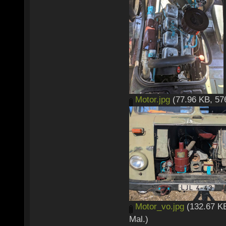
Motor.jpg
(77.96 KB, 57
Motor_vo.jpg
(132.67 KB
Mal.)