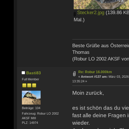
Stecker2.jpg
(139.86 KB
Mal.)
Beste Grüße aus Österrei
Thomas
(Robur LO 2002 AKSF von
Re: Robur 16.000km
Basti83
«
Antwort #137 am:
März 03, 2026
Full Member
13:35:24 »
Moin zurück,
es ist schön das du vie
Beiträge: 104
Fahrzeug: Robur LO 2002
fast alle deine Fragen
AKSF MIII
wieder.
PLZ: 14974