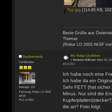
Typ.jpg
(114.85 KB, 102
Beste Grüße aus Österrei
Thomas
(Robur LO 2002 AKSF von
Re: Robur 16.000km
fischerverla
«
Antwort #130 am:
März 02, 20
Full Member
10:11:23 »
Ich habe noch eine Fr
Ich habe da ein Origina
Sehr FETT (hat sicher 
Beiträge: 115
Fahrzeug: Robur LO 2002
Minus. Nur sind die En
AKSF
Kupferplatten(stecker?
PLZ: A-3321
die an? Foto folgt.