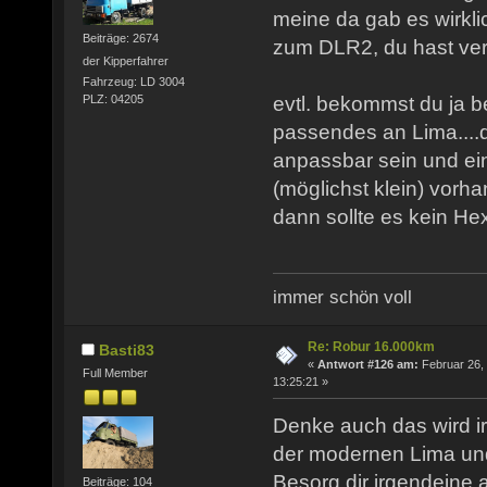
meine da gab es wirkli
Beiträge: 2674
zum DLR2, du hast ve
der Kipperfahrer
Fahrzeug: LD 3004
evtl. bekommst du ja b
PLZ: 04205
passendes an Lima....
anpassbar sein und ei
(möglichst klein) vorh
dann sollte es kein H
immer schön voll
Re: Robur 16.000km
Basti83
«
Antwort #126 am:
Februar 26,
Full Member
13:25:21 »
Denke auch das wird i
der modernen Lima und 
Besorg dir irgendeine
Beiträge: 104