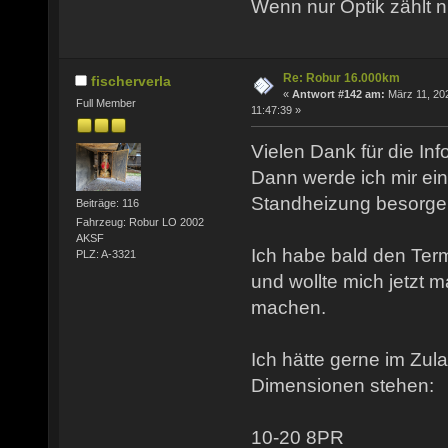
Wenn nur Optik zählt n
Re: Robur 16.000km
fischerverla
«
Antwort #142 am:
März 11, 20
Full Member
11:47:39 »
Vielen Dank für die Inf
Dann werde ich mir e
Standheizung besorge
Beiträge: 116
Fahrzeug: Robur LO 2002
AKSF
Ich habe bald den Term
PLZ: A-3321
und wollte mich jetzt 
machen.
Ich hätte gerne im Zu
Dimensionen stehen:
10-20 8PR