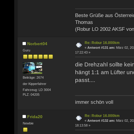
Beste Grüße aus Österrei
Thomas
(Robur LO 2002 AKSF von
Re: Robur 16.000km
Norbert04
«
Antwort #131 am:
März 02, 20
Guru
17:22:43 »
die Drehzahl sollte ke
hängt 1:1 am Lüfter u
Beiträge: 2674
passt....
der Kipperfahrer
Fahrzeug: LD 3004
PLZ: 04205
immer schön voll
Re: Robur 16.000km
Frida20
«
Antwort #132 am:
März 02, 20
Newbie
18:13:58 »