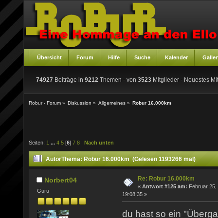
Übersicht
Forum
Hilfe
Suche
Kalender
Galler
74927
Beiträge in
9212
Themen - von
3523
Mitglieder
- Neuestes Mit
Robur - Forum
»
Diskussion
»
Allgemeines
»
Robur 16.000km
Seiten:
1
...
4
5
[
6
]
7
8
Nach unten
Autor
Thema: Robur 16.000km (Gelesen 1193266 mal)
Re: Robur 16.000km
Norbert04
«
Antwort #125 am:
Februar 25,
Guru
19:08:35 »
du hast so ein "Überga