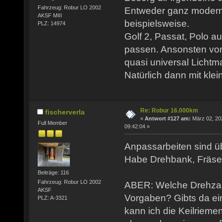
Fahrzeug: Robur LO 2002
Entweder ganz modern
AKSF MIII
beispielsweise.
PLZ: 14974
Golf 2, Passat, Polo a
passen. Ansonsten von
quasi universal Licht
Natürlich dann mit kle
Re: Robur 16.000km
fischerverla
«
Antwort #127 am:
März 02, 20
Full Member
09:42:04 »
Anpassarbeiten sind ü
Habe Drehbank, Fräse,
Beiträge: 116
Fahrzeug: Robur LO 2002
ABER: Welche Drehzahl
AKSF
Vorgaben? Gibts da ei
PLZ: A-3321
kann ich die Keilriem