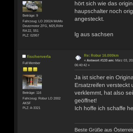
hört sich wie das origi
haupschalter noch origi
Beiträge: 9
angesteckt.
Fahrzeug: LO 2002A WoMo
Deutzmotor ZFG, M25,Röhr
RA 22, S51
lg aus sachsen
PLZ: 02957
Re: Robur 16.000km
fischerverla
«
Antwort #133 am:
März 03, 20
Full Member
06:40:42 »
Ja ist sicher ein Origin
Ersatzreifen versteckt
verklemmt, hat also se
Beiträge: 116
Fahrzeug: Robur LO 2002
geöffnet!
AKSF
Ich hoffe ich schaffe h
PLZ: A-3321
Beste Grüße aus Österrei