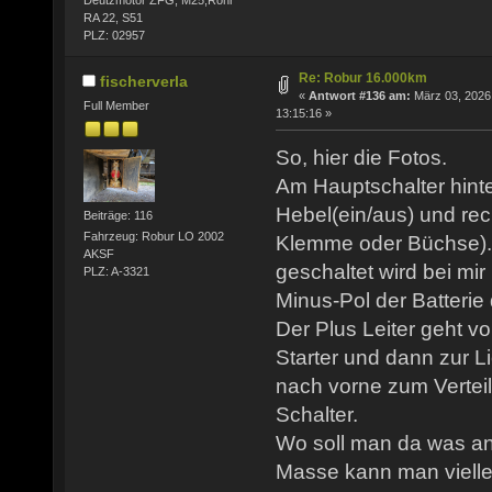
RA 22, S51
PLZ: 02957
Re: Robur 16.000km
fischerverla
«
Antwort #136 am:
März 03, 2026
Full Member
13:15:16 »
So, hier die Fotos.
Am Hauptschalter hinter
Hebel(ein/aus) und rec
Beiträge: 116
Fahrzeug: Robur LO 2002
Klemme oder Büchse). 
AKSF
geschaltet wird bei mir
PLZ: A-3321
Minus-Pol der Batterie
Der Plus Leiter geht vo
Starter und dann zur 
nach vorne zum Verteil
Schalter.
Wo soll man da was a
Masse kann man viellei