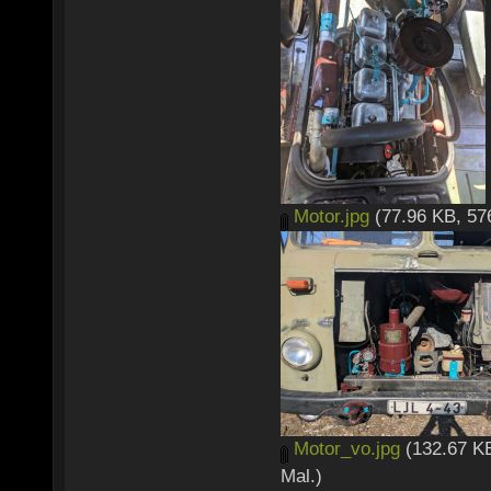
Motor.jpg
(77.96 KB, 57
Motor_vo.jpg
(132.67 KB
Mal.)