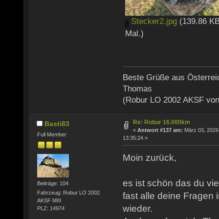
Stecker2.jpg
(139.86 KB
Mal.)
Beste Grüße aus Österrei
Thomas
(Robur LO 2002 AKSF von
Re: Robur 16.000km
Basti83
«
Antwort #137 am:
März 03, 2026
Full Member
13:35:24 »
Moin zurück,
es ist schön das du vie
Beiträge: 104
Fahrzeug: Robur LO 2002
fast alle deine Fragen
AKSF MIII
wieder.
PLZ: 14974