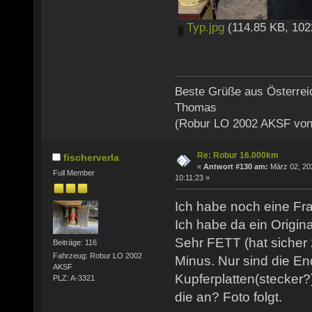
Typ.jpg
(114.85 KB, 102
Beste Grüße aus Österrei
Thomas
(Robur LO 2002 AKSF von
Re: Robur 16.000km
fischerverla
«
Antwort #130 am:
März 02, 20
Full Member
10:11:23 »
Ich habe noch eine Fr
Ich habe da ein Origina
Sehr FETT (hat sicher 
Beiträge: 116
Fahrzeug: Robur LO 2002
Minus. Nur sind die En
AKSF
Kupferplatten(stecker?
PLZ: A-3321
die an? Foto folgt.