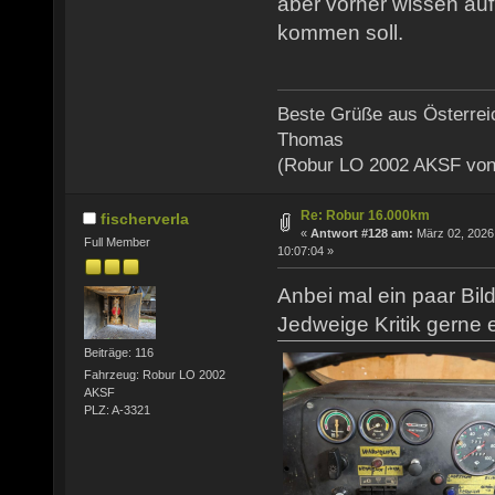
aber vorher wissen auf
kommen soll.
Beste Grüße aus Österrei
Thomas
(Robur LO 2002 AKSF von
Re: Robur 16.000km
fischerverla
«
Antwort #128 am:
März 02, 2026
Full Member
10:07:04 »
Anbei mal ein paar Bil
Jedweige Kritik gerne e
Beiträge: 116
Fahrzeug: Robur LO 2002
AKSF
PLZ: A-3321