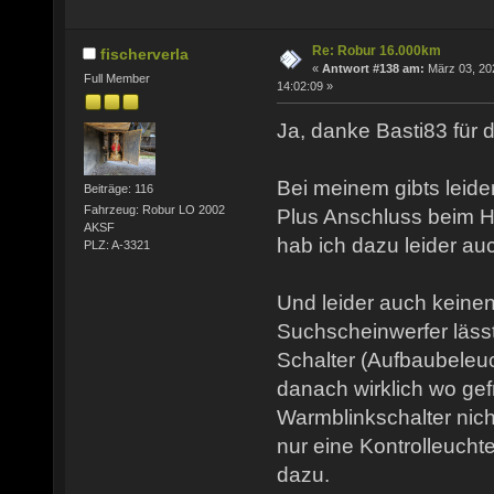
Re: Robur 16.000km
fischerverla
«
Antwort #138 am:
März 03, 20
Full Member
14:02:09 »
Ja, danke Basti83 für d
Bei meinem gibts leide
Beiträge: 116
Fahrzeug: Robur LO 2002
Plus Anschluss beim H
AKSF
hab ich dazu leider au
PLZ: A-3321
Und leider auch keinen
Suchscheinwerfer lässt
Schalter (Aufbaubeleuc
danach wirklich wo gef
Warmblinkschalter nich
nur eine Kontrolleucht
dazu.