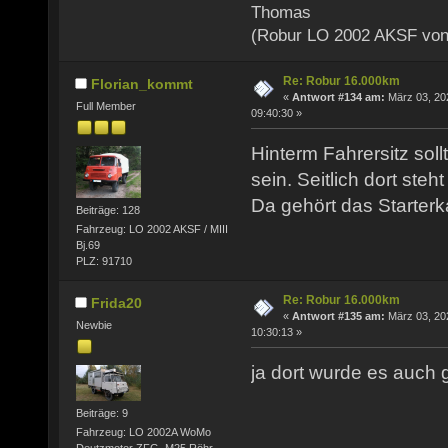
Thomas
(Robur LO 2002 AKSF von
Re: Robur 16.000km
Florian_kommt
«
Antwort #134 am:
März 03, 20
Full Member
09:40:30 »
Hinterm Fahrersitz soll
sein. Seitlich dort steht
Da gehört das Starterk
Beiträge: 128
Fahrzeug: LO 2002 AKSF / MIII
Bj.69
PLZ: 91710
Re: Robur 16.000km
Frida20
«
Antwort #135 am:
März 03, 20
Newbie
10:30:13 »
ja dort wurde es auch g
Beiträge: 9
Fahrzeug: LO 2002A WoMo
Deutzmotor ZFG, M25,Röhr