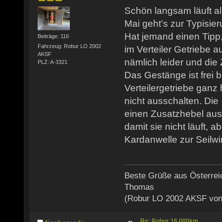
Schön langsam läuft a
Mai geht's zur Typisier
Hat jemand einen Tipp
Beiträge: 116
Fahrzeug: Robur LO 2002
im Verteiler Getriebe a
AKSF
nämlich leider und die 
PLZ: A-3321
Das Gestänge ist frei 
Verteilergetriebe ganz 
nicht ausschalten. Die
einen Zusatzhebel aus
damit sie nicht läuft, ab
Kardanwelle zur Seilwi
Beste Grüße aus Österrei
Thomas
(Robur LO 2002 AKSF von
Re: Robur 16.000km