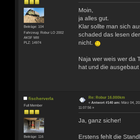
Moin,
ja alles gut.
Klar sollte man sich a
Beiträge: 104
Fahrzeug: Robur LO 2002
schaded das lesen de
AKSF MIII
nicht.
PLZ: 14974
Naja wer weis wer da T
hat und die ausgebaut 
Re: Robur 16.000km
fischerverla
«
Antwort #140 am:
März 04, 20
Full Member
11:07:56 »
Ja, ganz sicher!
Erstens fehlt die Stand
Beiträge: 116