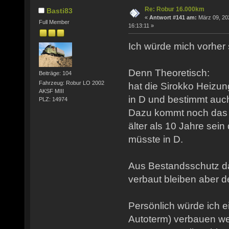
Re: Robur 16.000km
Basti83
«
Antwort #141 am:
März 09, 20
Full Member
16:13:11 »
Ich würde mich vorher
Denn Theoretisch:
Beiträge: 104
Fahrzeug: Robur LO 2002
hat die Sirokko Heizun
AKSF MIII
in D und bestimmt auch 
PLZ: 14974
Dazu kommt noch das 
älter als 10 Jahre sein
müsste in D.
Aus Bestandsschutz da
verbaut bleiben aber de
Persönlich würde ich 
Autoterm) verbauen wen