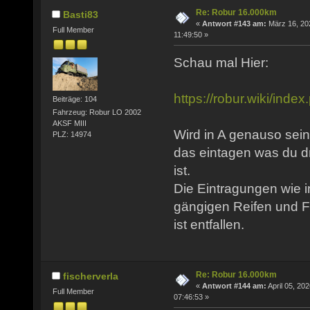
Re: Robur 16.000km
Basti83
«
Antwort #143 am:
März 16, 20
Full Member
11:49:50 »
Schau mal Hier:
https://robur.wiki/in
Beiträge: 104
Fahrzeug: Robur LO 2002
AKSF MIII
Wird in A genauso sein
PLZ: 14974
das eintagen was du d
ist.
Die Eintragungen wie i
gängigen Reifen und F
ist entfallen.
Re: Robur 16.000km
fischerverla
«
Antwort #144 am:
April 05, 202
Full Member
07:46:53 »