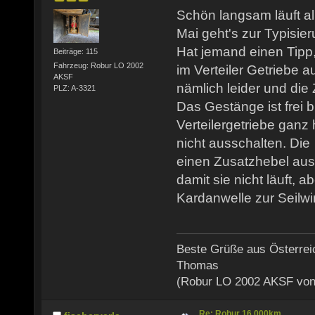
Schön langsam läuft a
Mai geht's zur Typisier
Hat jemand einen Tipp
Beiträge: 115
Fahrzeug: Robur LO 2002
im Verteiler Getriebe a
AKSF
nämlich leider und die 
PLZ: A-3321
Das Gestänge ist frei 
Verteilergetriebe ganz 
nicht ausschalten. Die
einen Zusatzhebel aus
damit sie nicht läuft, ab
Kardanwelle zur Seilwi
Beste Grüße aus Österrei
Thomas
(Robur LO 2002 AKSF von
Re: Robur 16.000km