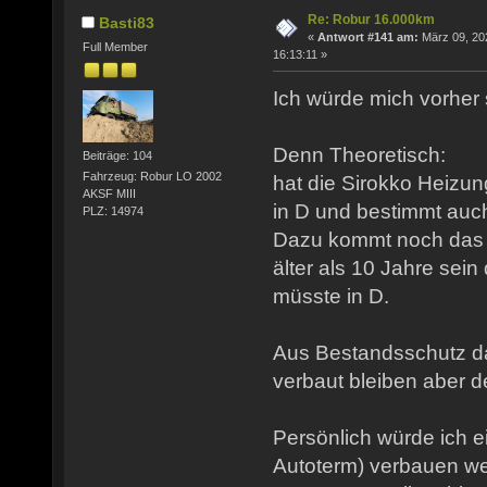
Re: Robur 16.000km
Basti83
«
Antwort #141 am:
März 09, 20
Full Member
16:13:11 »
Ich würde mich vorher
Denn Theoretisch:
Beiträge: 104
Fahrzeug: Robur LO 2002
hat die Sirokko Heizun
AKSF MIII
in D und bestimmt auch 
PLZ: 14974
Dazu kommt noch das 
älter als 10 Jahre sein
müsste in D.
Aus Bestandsschutz da
verbaut bleiben aber de
Persönlich würde ich 
Autoterm) verbauen wen