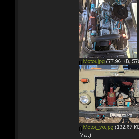
Motor.jpg
(77.96 KB, 57
Motor_vo.jpg
(132.67 KB
Mal.)