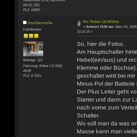
RA 22, S51
PLZ: 02957
Re: Robur 16.000km
fischerverla
«
Antwort #136 am:
März 03, 2026
Full Member
13:15:16 »
So, hier die Fotos.
Am Hauptschalter hinter
Hebel(ein/aus) und rec
Beiträge: 115
Fahrzeug: Robur LO 2002
Klemme oder Büchse). 
AKSF
geschaltet wird bei mir
PLZ: A-3321
Minus-Pol der Batterie
Der Plus Leiter geht vo
Starter und dann zur 
nach vorne zum Verteil
Schalter.
Wo soll man da was a
Masse kann man viellei