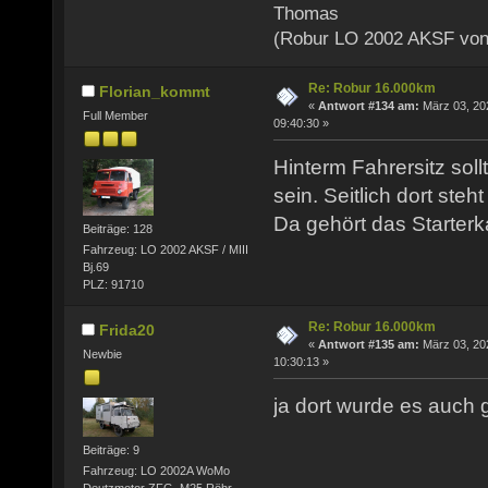
Thomas
(Robur LO 2002 AKSF von
Re: Robur 16.000km
Florian_kommt
«
Antwort #134 am:
März 03, 20
Full Member
09:40:30 »
Hinterm Fahrersitz soll
sein. Seitlich dort steht
Da gehört das Starterk
Beiträge: 128
Fahrzeug: LO 2002 AKSF / MIII
Bj.69
PLZ: 91710
Re: Robur 16.000km
Frida20
«
Antwort #135 am:
März 03, 20
Newbie
10:30:13 »
ja dort wurde es auch g
Beiträge: 9
Fahrzeug: LO 2002A WoMo
Deutzmotor ZFG, M25,Röhr