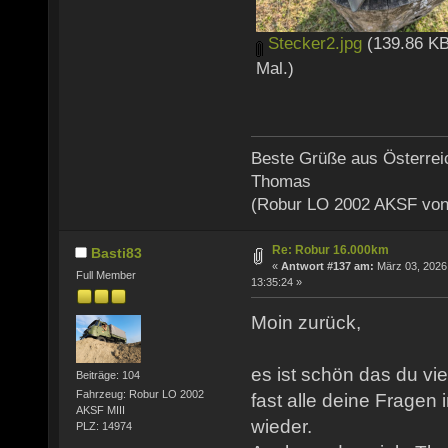
Stecker2.jpg
(139.86 KB
Mal.)
Beste Grüße aus Österrei
Thomas
(Robur LO 2002 AKSF von
Re: Robur 16.000km
Basti83
«
Antwort #137 am:
März 03, 2026
Full Member
13:35:24 »
Moin zurück,
es ist schön das du vie
Beiträge: 104
Fahrzeug: Robur LO 2002
fast alle deine Fragen
AKSF MIII
wieder.
PLZ: 14974