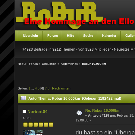
Übersicht
Forum
Hilfe
Suche
Kalender
Galler
74923
Beiträge in
9212
Themen - von
3523
Mitglieder
- Neuestes Mit
Robur - Forum
»
Diskussion
»
Allgemeines
»
Robur 16.000km
Seiten:
1
...
4
5
[
6
]
7
8
Nach unten
Autor
Thema: Robur 16.000km (Gelesen 1192422 mal)
Re: Robur 16.000km
Norbert04
«
Antwort #125 am:
Februar 25,
Guru
19:08:35 »
du hast so ein "Überga