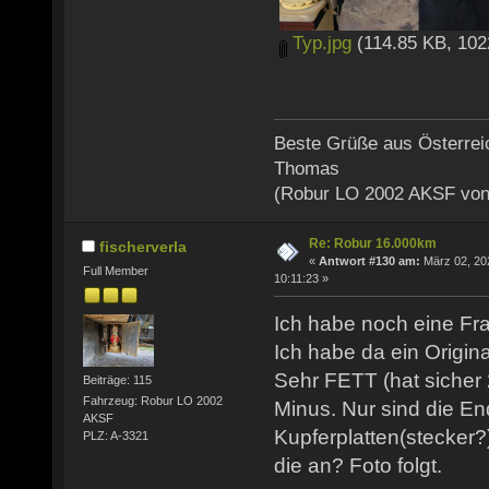
Typ.jpg
(114.85 KB, 102
Beste Grüße aus Österrei
Thomas
(Robur LO 2002 AKSF von
Re: Robur 16.000km
fischerverla
«
Antwort #130 am:
März 02, 20
Full Member
10:11:23 »
Ich habe noch eine Fr
Ich habe da ein Origina
Sehr FETT (hat sicher 
Beiträge: 115
Fahrzeug: Robur LO 2002
Minus. Nur sind die En
AKSF
Kupferplatten(stecker?
PLZ: A-3321
die an? Foto folgt.