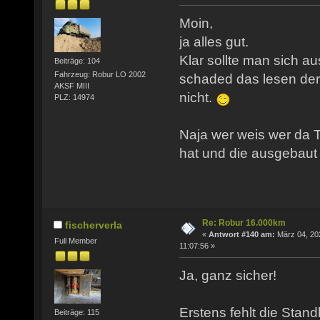
Moin,
ja alles gut.
Klar sollte man sich a
Beiträge: 104
Fahrzeug: Robur LO 2002
schaded das lesen de
AKSF MIII
nicht.
PLZ: 14974
Naja wer weis wer da T
hat und die ausgebaut 
Re: Robur 16.000km
fischerverla
«
Antwort #140 am:
März 04, 20
Full Member
11:07:56 »
Ja, ganz sicher!
Erstens fehlt die Stand
Beiträge: 115