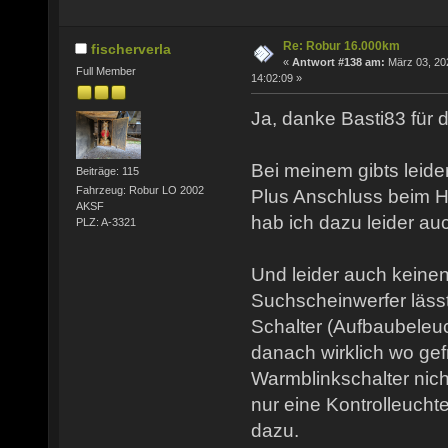
Re: Robur 16.000km
fischerverla
«
Antwort #138 am:
März 03, 20
Full Member
14:02:09 »
Ja, danke Basti83 für d
Bei meinem gibts leide
Beiträge: 115
Fahrzeug: Robur LO 2002
Plus Anschluss beim H
AKSF
hab ich dazu leider au
PLZ: A-3321
Und leider auch keinen
Suchscheinwerfer lässt
Schalter (Aufbaubeleuc
danach wirklich wo gef
Warmblinkschalter nich
nur eine Kontrolleucht
dazu.