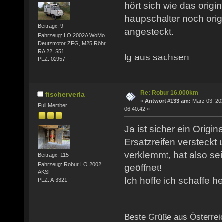
hört sich wie das origi
haupschalter noch origi
Beiträge: 9
angesteckt.
Fahrzeug: LO 2002A WoMo
Deutzmotor ZFG, M25,Röhr
RA 22, S51
lg aus sachsen
PLZ: 02957
Re: Robur 16.000km
fischerverla
«
Antwort #133 am:
März 03, 20
Full Member
06:40:42 »
Ja ist sicher ein Origin
Ersatzreifen versteckt
verklemmt, hat also se
Beiträge: 115
Fahrzeug: Robur LO 2002
geöffnet!
AKSF
Ich hoffe ich schaffe h
PLZ: A-3321
Beste Grüße aus Österrei