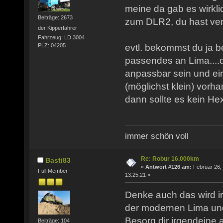
meine da gab es wirkli
Beiträge: 2673
zum DLR2, du hast ve
der Kipperfahrer
Fahrzeug: LD 3004
evtl. bekommst du ja b
PLZ: 04205
passendes an Lima....
anpassbar sein und ei
(möglichst klein) vorh
dann sollte es kein H
immer schön voll
Re: Robur 16.000km
Basti83
«
Antwort #126 am:
Februar 26,
Full Member
13:25:21 »
Denke auch das wird i
der modernen Lima und 
Besorg dir irgendeine
Beiträge: 104