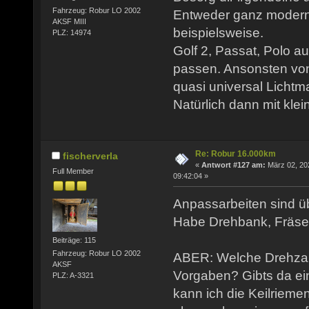
Fahrzeug: Robur LO 2002
Entweder ganz modern
AKSF MIII
beispielsweise.
PLZ: 14974
Golf 2, Passat, Polo a
passen. Ansonsten von
quasi universal Licht
Natürlich dann mit kle
Re: Robur 16.000km
fischerverla
«
Antwort #127 am:
März 02, 20
Full Member
09:42:04 »
Anpassarbeiten sind ü
Habe Drehbank, Fräse,
Beiträge: 115
Fahrzeug: Robur LO 2002
ABER: Welche Drehzahl
AKSF
Vorgaben? Gibts da ei
PLZ: A-3321
kann ich die Keilriem