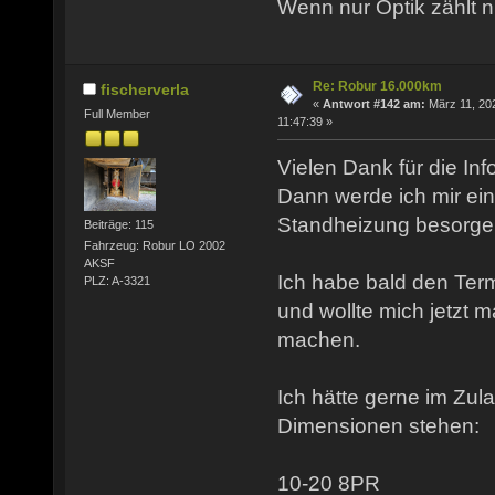
Wenn nur Optik zählt n
Re: Robur 16.000km
fischerverla
«
Antwort #142 am:
März 11, 20
Full Member
11:47:39 »
Vielen Dank für die Inf
Dann werde ich mir e
Standheizung besorge
Beiträge: 115
Fahrzeug: Robur LO 2002
AKSF
Ich habe bald den Term
PLZ: A-3321
und wollte mich jetzt 
machen.
Ich hätte gerne im Zu
Dimensionen stehen:
10-20 8PR