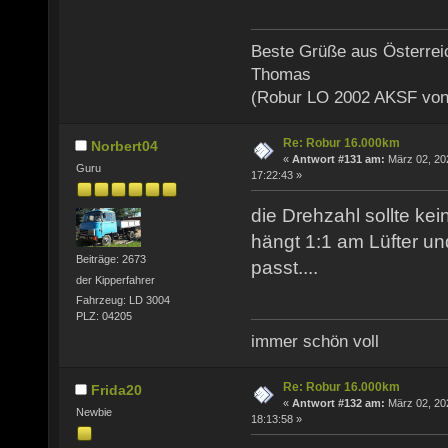
Beste Grüße aus Österrei
Thomas
(Robur LO 2002 AKSF von
Re: Robur 16.000km
Norbert04
«
Antwort #131 am:
März 02, 20
Guru
17:22:43 »
die Drehzahl sollte ke
hängt 1:1 am Lüfter u
Beiträge: 2673
passt....
der Kipperfahrer
Fahrzeug: LD 3004
PLZ: 04205
immer schön voll
Re: Robur 16.000km
Frida20
«
Antwort #132 am:
März 02, 20
Newbie
18:13:58 »