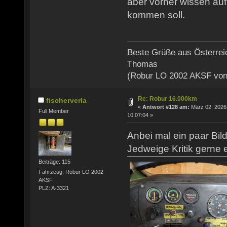
aber vorher wissen auf
kommen soll.
Beste Grüße aus Österrei
Thomas
(Robur LO 2002 AKSF von
Re: Robur 16.000km
fischerverla
«
Antwort #128 am:
März 02, 2026
Full Member
10:07:04 »
Anbei mal ein paar Bil
Jedweige Kritik gerne e
Beiträge: 115
Fahrzeug: Robur LO 2002
AKSF
PLZ: A-3321