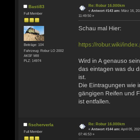
Re: Robur 16.000km
Basti83
«
Antwort #143 am:
März 16, 20
Full Member
11:49:50 »
Schau mal Hier:
https://robur.wiki/in
Beiträge: 104
Fahrzeug: Robur LO 2002
AKSF MIII
Wird in A genauso sein
PLZ: 14974
das eintagen was du d
ist.
Die Eintragungen wie i
gängigen Reifen und F
ist entfallen.
Re: Robur 16.000km
fischerverla
«
Antwort #144 am:
April 05, 202
Full Member
07:46:53 »