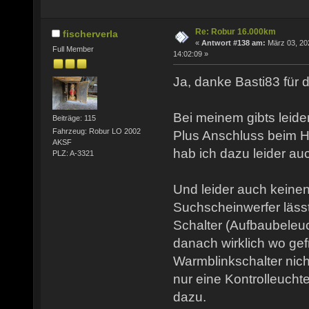
Re: Robur 16.000km
fischerverla
«
Antwort #138 am:
März 03, 20
Full Member
14:02:09 »
Ja, danke Basti83 für d
Bei meinem gibts leide
Beiträge: 115
Fahrzeug: Robur LO 2002
Plus Anschluss beim H
AKSF
hab ich dazu leider au
PLZ: A-3321
Und leider auch keinen
Suchscheinwerfer lässt
Schalter (Aufbaubeleuc
danach wirklich wo gef
Warmblinkschalter nich
nur eine Kontrolleucht
dazu.