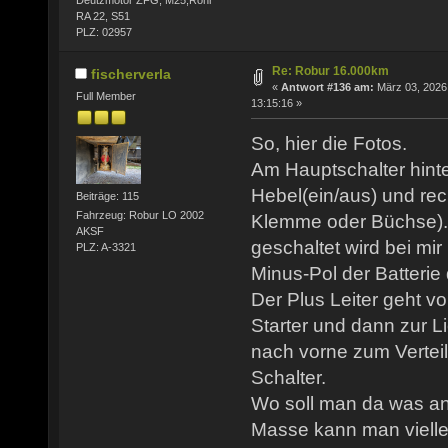
RA 22, S51
PLZ: 02957
Re: Robur 16.000km
fischerverla
«
Antwort #136 am:
März 03, 2026
Full Member
13:15:16 »
So, hier die Fotos.
Am Hauptschalter hinter
Hebel(ein/aus) und rec
Beiträge: 115
Fahrzeug: Robur LO 2002
Klemme oder Büchse). 
AKSF
geschaltet wird bei mir
PLZ: A-3321
Minus-Pol der Batterie
Der Plus Leiter geht vo
Starter und dann zur 
nach vorne zum Verteil
Schalter.
Wo soll man da was a
Masse kann man viellei