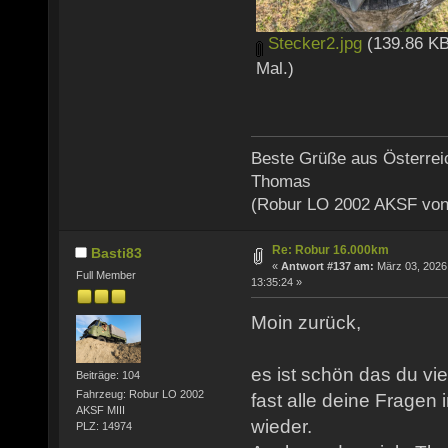
Stecker2.jpg
(139.86 KB
Mal.)
Beste Grüße aus Österrei
Thomas
(Robur LO 2002 AKSF von
Re: Robur 16.000km
Basti83
«
Antwort #137 am:
März 03, 2026
Full Member
13:35:24 »
Moin zurück,
es ist schön das du vie
Beiträge: 104
Fahrzeug: Robur LO 2002
fast alle deine Fragen
AKSF MIII
wieder.
PLZ: 14974