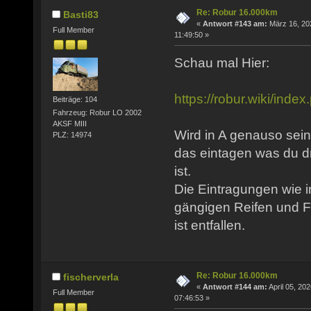
Re: Robur 16.000km
Basti83
«
Antwort #143 am:
März 16, 20
Full Member
11:49:50 »
Schau mal Hier:
https://robur.wiki/in
Beiträge: 104
Fahrzeug: Robur LO 2002
AKSF MIII
Wird in A genauso sein
PLZ: 14974
das eintagen was du d
ist.
Die Eintragungen wie i
gängigen Reifen und F
ist entfallen.
Re: Robur 16.000km
fischerverla
«
Antwort #144 am:
April 05, 202
Full Member
07:46:53 »