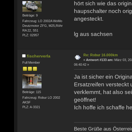
hört sich wie das origi
haupschalter noch origi
Beiträge: 9
angesteckt.
Fahrzeug: LO 2002A WoMo
Deutzmotor ZFG, M25,Röhr
RA 22, S51
lg aus sachsen
PLZ: 02957
Re: Robur 16.000km
fischerverla
«
Antwort #133 am:
März 03, 20
Full Member
06:40:42 »
Ja ist sicher ein Origin
Ersatzreifen versteckt
verklemmt, hat also se
Beiträge: 115
Fahrzeug: Robur LO 2002
geöffnet!
AKSF
Ich hoffe ich schaffe h
PLZ: A-3321
Beste Grüße aus Österrei