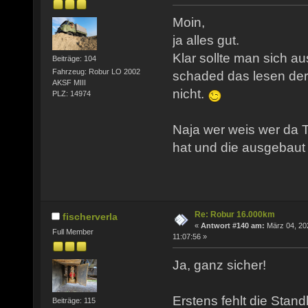
Moin,
ja alles gut.
Klar sollte man sich a
Beiträge: 104
Fahrzeug: Robur LO 2002
schaded das lesen de
AKSF MIII
nicht.
PLZ: 14974
Naja wer weis wer da T
hat und die ausgebaut 
Re: Robur 16.000km
fischerverla
«
Antwort #140 am:
März 04, 20
Full Member
11:07:56 »
Ja, ganz sicher!
Erstens fehlt die Stand
Beiträge: 115