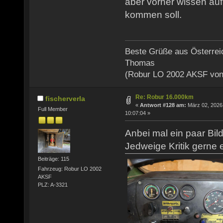
aber vorher wissen auf
kommen soll.
Beste Grüße aus Österrei
Thomas
(Robur LO 2002 AKSF von
Re: Robur 16.000km
fischerverla
«
Antwort #128 am:
März 02, 2026
Full Member
10:07:04 »
Anbei mal ein paar Bil
Jedweige Kritik gerne e
Beiträge: 115
Fahrzeug: Robur LO 2002
AKSF
PLZ: A-3321