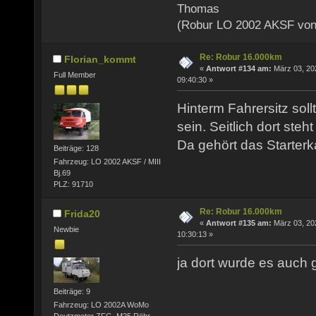
Thomas
(Robur LO 2002 AKSF von
Re: Robur 16.000km
Florian_kommt
«
Antwort #134 am:
März 03, 20
Full Member
09:40:30 »
Hinterm Fahrersitz soll
sein. Seitlich dort steht
Da gehört das Starterk
Beiträge: 128
Fahrzeug: LO 2002 AKSF / MIII
Bj.69
PLZ: 91710
Re: Robur 16.000km
Frida20
«
Antwort #135 am:
März 03, 20
Newbie
10:30:13 »
ja dort wurde es auch g
Beiträge: 9
Fahrzeug: LO 2002A WoMo
Deutzmotor ZFG, M25,Röhr