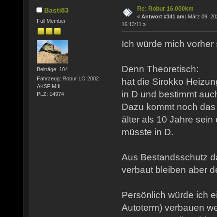
Re: Robur 16.000km
Basti83
«
Antwort #141 am:
März 09, 20
Full Member
16:13:11 »
Ich würde mich vorher
Denn Theoretisch:
Beiträge: 104
Fahrzeug: Robur LO 2002
hat die Sirokko Heizun
AKSF MIII
in D und bestimmt auch 
PLZ: 14974
Dazu kommt noch das 
älter als 10 Jahre sein
müsste in D.
Aus Bestandsschutz da
verbaut bleiben aber de
Persönlich würde ich 
Autoterm) verbauen wen