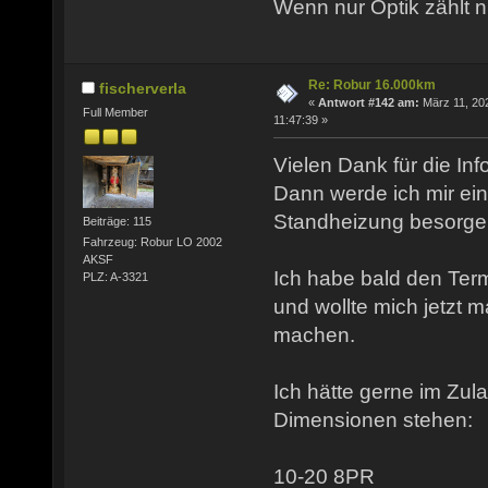
Wenn nur Optik zählt n
Re: Robur 16.000km
fischerverla
«
Antwort #142 am:
März 11, 20
Full Member
11:47:39 »
Vielen Dank für die Inf
Dann werde ich mir e
Standheizung besorge
Beiträge: 115
Fahrzeug: Robur LO 2002
AKSF
Ich habe bald den Term
PLZ: A-3321
und wollte mich jetzt 
machen.
Ich hätte gerne im Zu
Dimensionen stehen:
10-20 8PR