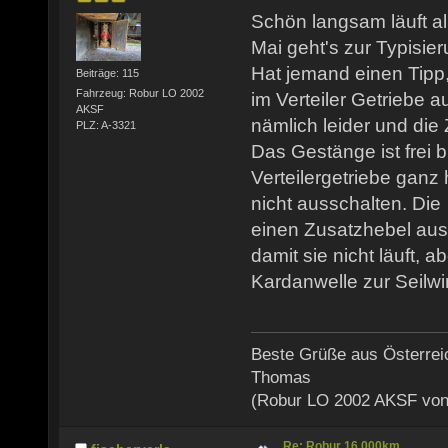
Schön langsam läuft a
Mai geht's zur Typisier
Hat jemand einen Tipp
Beiträge: 115
Fahrzeug: Robur LO 2002
im Verteiler Getriebe a
AKSF
nämlich leider und die 
PLZ: A-3321
Das Gestänge ist frei 
Verteilergetriebe ganz 
nicht ausschalten. Die
einen Zusatzhebel aus
damit sie nicht läuft, ab
Kardanwelle zur Seilwi
Beste Grüße aus Österrei
Thomas
(Robur LO 2002 AKSF von
Re: Robur 16.000km