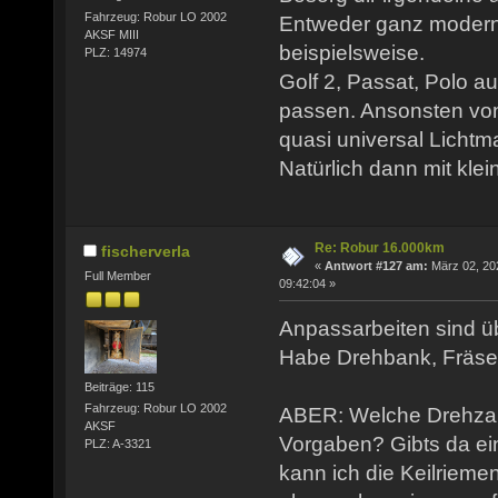
Fahrzeug: Robur LO 2002
Entweder ganz modern
AKSF MIII
beispielsweise.
PLZ: 14974
Golf 2, Passat, Polo a
passen. Ansonsten von
quasi universal Licht
Natürlich dann mit kle
Re: Robur 16.000km
fischerverla
«
Antwort #127 am:
März 02, 20
Full Member
09:42:04 »
Anpassarbeiten sind ü
Habe Drehbank, Fräse,
Beiträge: 115
Fahrzeug: Robur LO 2002
ABER: Welche Drehzahl
AKSF
Vorgaben? Gibts da ei
PLZ: A-3321
kann ich die Keilriem