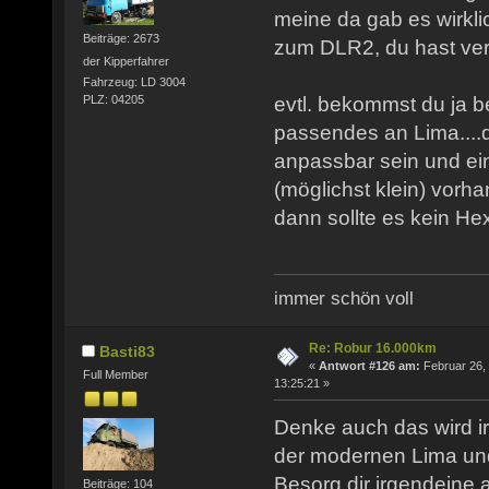
meine da gab es wirkli
Beiträge: 2673
zum DLR2, du hast ve
der Kipperfahrer
Fahrzeug: LD 3004
evtl. bekommst du ja b
PLZ: 04205
passendes an Lima....
anpassbar sein und ei
(möglichst klein) vorh
dann sollte es kein H
immer schön voll
Re: Robur 16.000km
Basti83
«
Antwort #126 am:
Februar 26,
Full Member
13:25:21 »
Denke auch das wird i
der modernen Lima und 
Besorg dir irgendeine
Beiträge: 104