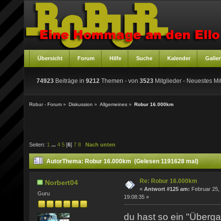
Übersicht
Forum
Hilfe
Suche
Kalender
Galler
74923
Beiträge in
9212
Themen - von
3523
Mitglieder
- Neuestes Mit
Robur - Forum
»
Diskussion
»
Allgemeines
»
Robur 16.000km
Seiten:
1
...
4
5
[
6
]
7
8
Nach unten
Autor
Thema: Robur 16.000km (Gelesen 1191628 mal)
Re: Robur 16.000km
Norbert04
«
Antwort #125 am:
Februar 25,
Guru
19:08:35 »
du hast so ein "Überga