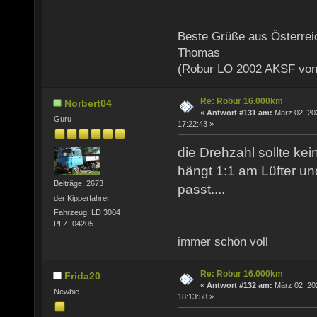
Beste Grüße aus Österrei
Thomas
(Robur LO 2002 AKSF von
Re: Robur 16.000km
Norbert04
«
Antwort #131 am:
März 02, 20
Guru
17:22:43 »
die Drehzahl sollte ke
hängt 1:1 am Lüfter u
Beiträge: 2673
passt....
der Kipperfahrer
Fahrzeug: LD 3004
PLZ: 04205
immer schön voll
Re: Robur 16.000km
Frida20
«
Antwort #132 am:
März 02, 20
Newbie
18:13:58 »