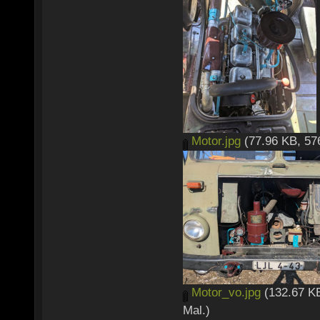
Motor.jpg
(77.96 KB, 57
Motor_vo.jpg
(132.67 KB
Mal.)