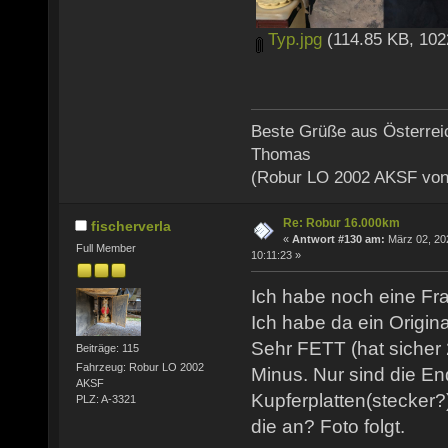
Typ.jpg
(114.85 KB, 102
Beste Grüße aus Österrei
Thomas
(Robur LO 2002 AKSF von
Re: Robur 16.000km
fischerverla
«
Antwort #130 am:
März 02, 20
Full Member
10:11:23 »
Ich habe noch eine Fr
Ich habe da ein Origina
Sehr FETT (hat sicher 
Beiträge: 115
Fahrzeug: Robur LO 2002
Minus. Nur sind die En
AKSF
Kupferplatten(stecker?
PLZ: A-3321
die an? Foto folgt.