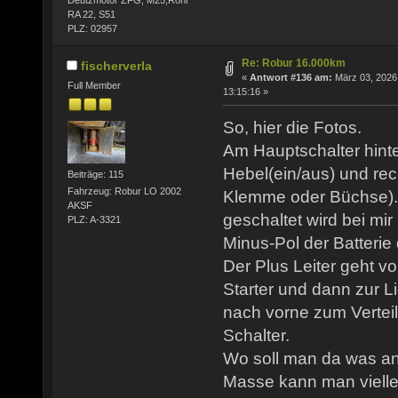
RA 22, S51
PLZ: 02957
Re: Robur 16.000km
fischerverla
«
Antwort #136 am:
März 03, 2026
Full Member
13:15:16 »
So, hier die Fotos.
Am Hauptschalter hinter
Hebel(ein/aus) und rec
Beiträge: 115
Fahrzeug: Robur LO 2002
Klemme oder Büchse). 
AKSF
geschaltet wird bei mir
PLZ: A-3321
Minus-Pol der Batterie
Der Plus Leiter geht vo
Starter und dann zur 
nach vorne zum Verteil
Schalter.
Wo soll man da was a
Masse kann man viellei