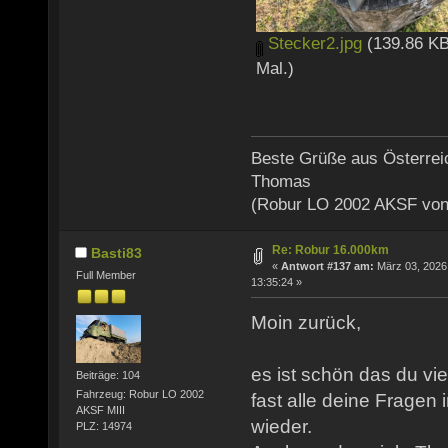
Stecker2.jpg
(139.86 KB
Mal.)
Beste Grüße aus Österrei
Thomas
(Robur LO 2002 AKSF von
Re: Robur 16.000km
Basti83
«
Antwort #137 am:
März 03, 2026
Full Member
13:35:24 »
Moin zurück,
es ist schön das du vie
Beiträge: 104
Fahrzeug: Robur LO 2002
fast alle deine Fragen
AKSF MIII
wieder.
PLZ: 14974