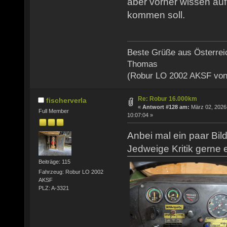
aber vorher wissen auf
kommen soll.
Beste Grüße aus Österrei
Thomas
(Robur LO 2002 AKSF von
Re: Robur 16.000km
fischerverla
«
Antwort #128 am:
März 02, 2026
Full Member
10:07:04 »
Anbei mal ein paar Bil
Jedweige Kritik gerne e
Beiträge: 115
Fahrzeug: Robur LO 2002
AKSF
PLZ: A-3321