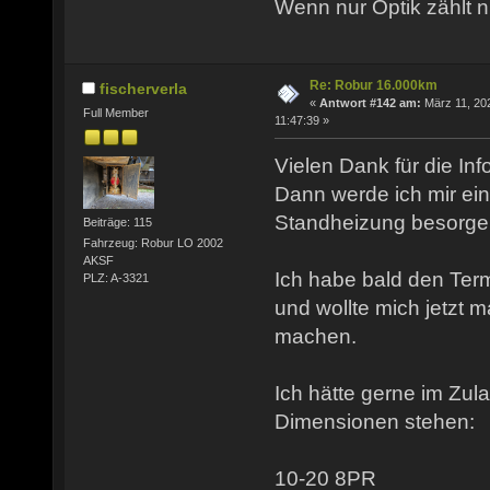
Wenn nur Optik zählt n
Re: Robur 16.000km
fischerverla
«
Antwort #142 am:
März 11, 20
Full Member
11:47:39 »
Vielen Dank für die Inf
Dann werde ich mir e
Standheizung besorge
Beiträge: 115
Fahrzeug: Robur LO 2002
AKSF
Ich habe bald den Term
PLZ: A-3321
und wollte mich jetzt 
machen.
Ich hätte gerne im Zu
Dimensionen stehen:
10-20 8PR