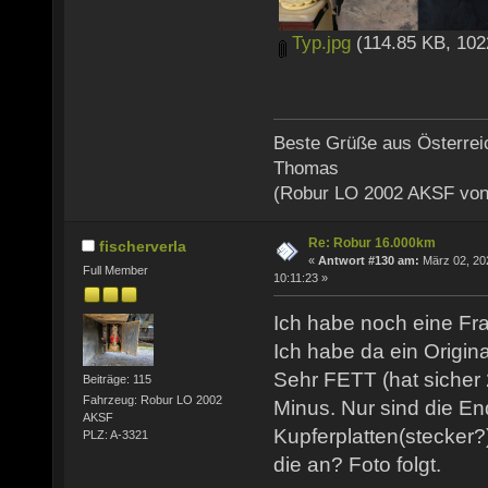
Typ.jpg
(114.85 KB, 102
Beste Grüße aus Österrei
Thomas
(Robur LO 2002 AKSF von
Re: Robur 16.000km
fischerverla
«
Antwort #130 am:
März 02, 20
Full Member
10:11:23 »
Ich habe noch eine Fr
Ich habe da ein Origina
Sehr FETT (hat sicher 
Beiträge: 115
Fahrzeug: Robur LO 2002
Minus. Nur sind die En
AKSF
Kupferplatten(stecker?
PLZ: A-3321
die an? Foto folgt.