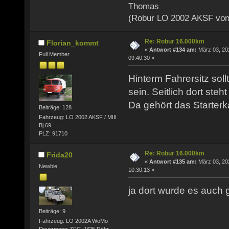
Thomas
(Robur LO 2002 AKSF von
Re: Robur 16.000km
Florian_kommt
«
Antwort #134 am:
März 03, 20
Full Member
09:40:30 »
Hinterm Fahrersitz soll
sein. Seitlich dort steht
Da gehört das Starterk
Beiträge: 128
Fahrzeug: LO 2002 AKSF / MIII
Bj.69
PLZ: 91710
Re: Robur 16.000km
Frida20
«
Antwort #135 am:
März 03, 20
Newbie
10:30:13 »
ja dort wurde es auch g
Beiträge: 9
Fahrzeug: LO 2002A WoMo
Deutzmotor ZFG, M25,Röhr