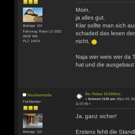
Moin,
ja alles gut.
Klar sollte man sich a
Beiträge: 104
Fahrzeug: Robur LO 2002
schaded das lesen de
AKSF MIII
nicht.
PLZ: 14974
Naja wer weis wer da T
hat und die ausgebaut 
Re: Robur 16.000km
fischerverla
«
Antwort #140 am:
März 04, 20
Full Member
11:07:56 »
Ja, ganz sicher!
Erstens fehlt die Stand
Beiträge: 115