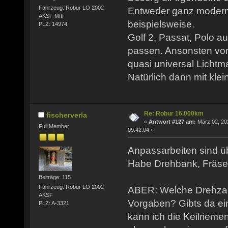
Fahrzeug: Robur LO 2002
Entweder ganz modern
AKSF MIII
beispielsweise.
PLZ: 14974
Golf 2, Passat, Polo a
passen. Ansonsten von
quasi universal Licht
Natürlich dann mit kle
Re: Robur 16.000km
fischerverla
«
Antwort #127 am:
März 02, 20
Full Member
09:42:04 »
Anpassarbeiten sind ü
Habe Drehbank, Fräse,
Beiträge: 115
Fahrzeug: Robur LO 2002
ABER: Welche Drehzahl
AKSF
Vorgaben? Gibts da ei
PLZ: A-3321
kann ich die Keilriem