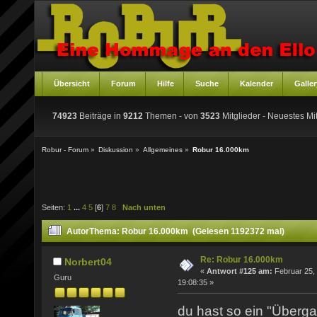
Übersicht
Forum
Hilfe
Suche
Kalender
Galler
74923
Beiträge in
9212
Themen - von
3523
Mitglieder
- Neuestes Mit
Robur - Forum
»
Diskussion
»
Allgemeines
»
Robur 16.000km
Seiten:
1
...
4
5
[
6
]
7
8
Nach unten
Autor
Thema: Robur 16.000km (Gelesen 1192372 mal)
Re: Robur 16.000km
Norbert04
«
Antwort #125 am:
Februar 25,
Guru
19:08:35 »
du hast so ein "Überga