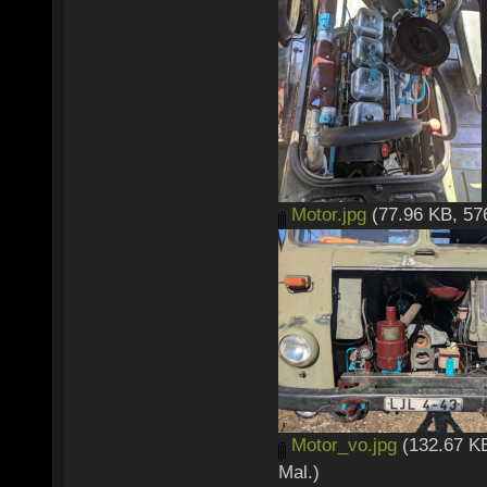
Motor.jpg
(77.96 KB, 57
Motor_vo.jpg
(132.67 KB
Mal.)