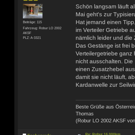
Schön langsam läuft a
Mai geht's zur Typisier
Hat jemand einen Tipp
Beiträge: 115
Fahrzeug: Robur LO 2002
im Verteiler Getriebe a
AKSF
nämlich leider und die 
PLZ: A-3321
Das Gestänge ist frei 
Verteilergetriebe ganz 
nicht ausschalten. Die
einen Zusatzhebel aus
damit sie nicht läuft, ab
Kardanwelle zur Seilwi
Beste Grüße aus Österrei
Thomas
(Robur LO 2002 AKSF von
Re: Robur 16.000km