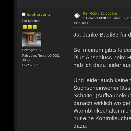
Re: Robur 16.000km
fischerverla
«
Antwort #138 am:
März 03, 20
Full Member
14:02:09 »
Ja, danke Basti83 für d
Bei meinem gibts leide
Beiträge: 115
Fahrzeug: Robur LO 2002
Plus Anschluss beim H
AKSF
hab ich dazu leider au
PLZ: A-3321
Und leider auch keinen
Suchscheinwerfer lässt
Schalter (Aufbaubeleuc
danach wirklich wo gef
Warmblinkschalter nich
nur eine Kontrolleucht
dazu.