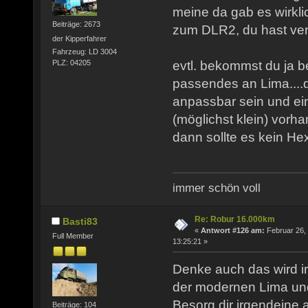
meine da gab es wirkli
Beiträge: 2673
zum DLR2, du hast ve
der Kipperfahrer
Fahrzeug: LD 3004
evtl. bekommst du ja b
PLZ: 04205
passendes an Lima....
anpassbar sein und ei
(möglichst klein) vorh
dann sollte es kein H
immer schön voll
Re: Robur 16.000km
Basti83
«
Antwort #126 am:
Februar 26,
Full Member
13:25:21 »
Denke auch das wird i
der modernen Lima und 
Besorg dir irgendeine
Beiträge: 104