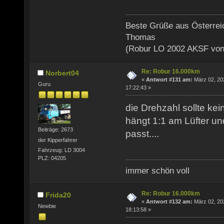
Beste Grüße aus Österrei
Thomas
(Robur LO 2002 AKSF von
Re: Robur 16.000km
Norbert04
«
Antwort #131 am:
März 02, 20
Guru
17:22:43 »
die Drehzahl sollte ke
hängt 1:1 am Lüfter u
Beiträge: 2673
passt....
der Kipperfahrer
Fahrzeug: LD 3004
PLZ: 04205
immer schön voll
Re: Robur 16.000km
Frida20
«
Antwort #132 am:
März 02, 20
Newbie
18:13:58 »