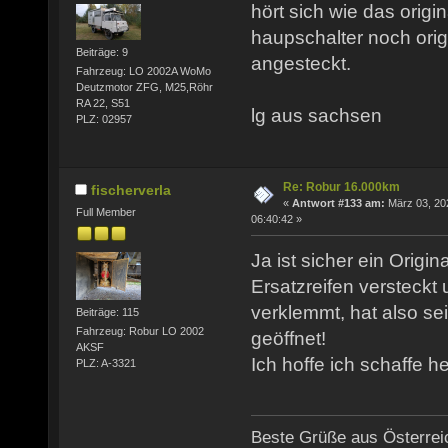
hört sich wie das origi
haupschalter noch origi
Beiträge: 9
angesteckt.
Fahrzeug: LO 2002A WoMo
Deutzmotor ZFG, M25,Röhr
RA 22, S51
lg aus sachsen
PLZ: 02957
Re: Robur 16.000km
fischerverla
«
Antwort #133 am:
März 03, 20
Full Member
06:40:42 »
Ja ist sicher ein Origin
Ersatzreifen versteckt
verklemmt, hat also se
Beiträge: 115
Fahrzeug: Robur LO 2002
geöffnet!
AKSF
Ich hoffe ich schaffe h
PLZ: A-3321
Beste Grüße aus Österrei