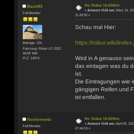
Re: Robur 16.000km
Basti83
«
Antwort #143 am:
März 16, 20
Full Member
11:49:50 »
Schau mal Hier:
https://robur.wiki/in
Beiträge: 104
Fahrzeug: Robur LO 2002
AKSF MIII
Wird in A genauso sein
PLZ: 14974
das eintagen was du d
ist.
Die Eintragungen wie i
gängigen Reifen und F
ist entfallen.
Re: Robur 16.000km
fischerverla
«
Antwort #144 am:
April 05, 202
Full Member
07:46:53 »