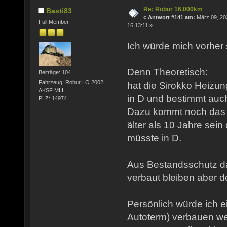
Re: Robur 16.000km
Basti83
«
Antwort #141 am:
März 09, 20
Full Member
16:13:11 »
Ich würde mich vorher
Denn Theoretisch:
Beiträge: 104
Fahrzeug: Robur LO 2002
hat die Sirokko Heizun
AKSF MIII
in D und bestimmt auch 
PLZ: 14974
Dazu kommt noch das 
älter als 10 Jahre sein
müsste in D.
Aus Bestandsschutz da
verbaut bleiben aber de
Persönlich würde ich 
Autoterm) verbauen wen