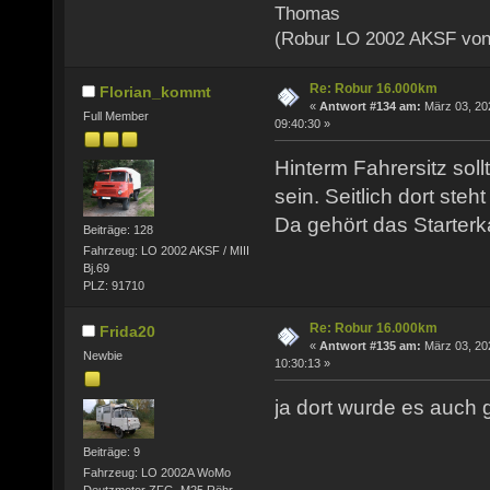
Thomas
(Robur LO 2002 AKSF von
Re: Robur 16.000km
Florian_kommt
«
Antwort #134 am:
März 03, 20
Full Member
09:40:30 »
Hinterm Fahrersitz soll
sein. Seitlich dort steht
Da gehört das Starterk
Beiträge: 128
Fahrzeug: LO 2002 AKSF / MIII
Bj.69
PLZ: 91710
Re: Robur 16.000km
Frida20
«
Antwort #135 am:
März 03, 20
Newbie
10:30:13 »
ja dort wurde es auch g
Beiträge: 9
Fahrzeug: LO 2002A WoMo
Deutzmotor ZFG, M25,Röhr