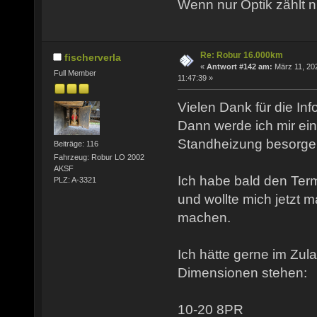
Wenn nur Optik zählt n
Re: Robur 16.000km
fischerverla
«
Antwort #142 am:
März 11, 20
Full Member
11:47:39 »
Vielen Dank für die Inf
Dann werde ich mir e
Standheizung besorge
Beiträge: 116
Fahrzeug: Robur LO 2002
AKSF
Ich habe bald den Term
PLZ: A-3321
und wollte mich jetzt 
machen.
Ich hätte gerne im Zu
Dimensionen stehen:
10-20 8PR