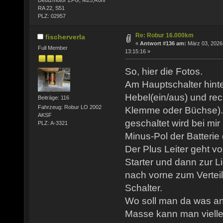
RA 22, S51
PLZ: 02957
Re: Robur 16.000km
fischerverla
«
Antwort #136 am:
März 03, 2026
Full Member
13:15:16 »
So, hier die Fotos.
Am Hauptschalter hinter
Hebel(ein/aus) und rec
Beiträge: 116
Fahrzeug: Robur LO 2002
Klemme oder Büchse). 
AKSF
geschaltet wird bei mir
PLZ: A-3321
Minus-Pol der Batterie
Der Plus Leiter geht vo
Starter und dann zur 
nach vorne zum Verteil
Schalter.
Wo soll man da was a
Masse kann man viellei