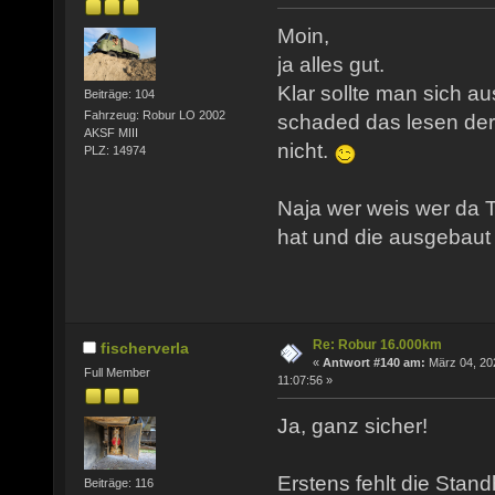
Moin,
ja alles gut.
Klar sollte man sich a
Beiträge: 104
Fahrzeug: Robur LO 2002
schaded das lesen de
AKSF MIII
nicht.
PLZ: 14974
Naja wer weis wer da T
hat und die ausgebaut 
Re: Robur 16.000km
fischerverla
«
Antwort #140 am:
März 04, 20
Full Member
11:07:56 »
Ja, ganz sicher!
Erstens fehlt die Stand
Beiträge: 116