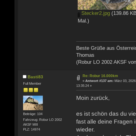
Stecker2.jpg
(139.86 KB
Mal.)
Beste Grüße aus Österrei
Thomas
(Robur LO 2002 AKSF von
Re: Robur 16.000km
Basti83
«
Antwort #137 am:
März 03, 2026
Full Member
13:35:24 »
Moin zurück,
es ist schön das du vie
Beiträge: 104
Fahrzeug: Robur LO 2002
fast alle deine Fragen
AKSF MIII
wieder.
PLZ: 14974