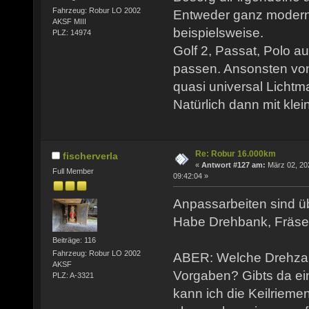
Fahrzeug: Robur LO 2002
Entweder ganz modern
AKSF MIII
beispielsweise.
PLZ: 14974
Golf 2, Passat, Polo a
passen. Ansonsten von
quasi universal Licht
Natürlich dann mit kle
Re: Robur 16.000km
fischerverla
«
Antwort #127 am:
März 02, 20
Full Member
09:42:04 »
Anpassarbeiten sind ü
Habe Drehbank, Fräse,
Beiträge: 116
Fahrzeug: Robur LO 2002
ABER: Welche Drehzahl
AKSF
Vorgaben? Gibts da ei
PLZ: A-3321
kann ich die Keilriem