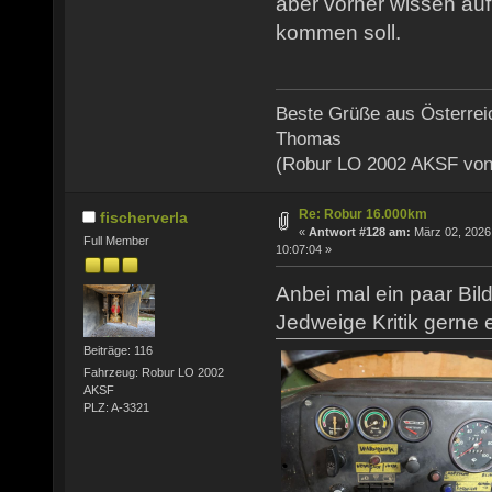
aber vorher wissen auf
kommen soll.
Beste Grüße aus Österrei
Thomas
(Robur LO 2002 AKSF von
Re: Robur 16.000km
fischerverla
«
Antwort #128 am:
März 02, 2026
Full Member
10:07:04 »
Anbei mal ein paar Bil
Jedweige Kritik gerne e
Beiträge: 116
Fahrzeug: Robur LO 2002
AKSF
PLZ: A-3321