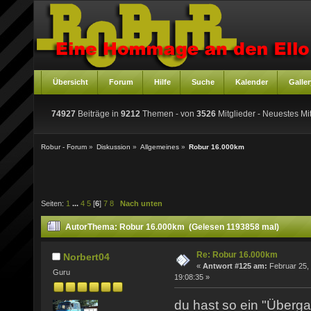
Übersicht
Forum
Hilfe
Suche
Kalender
Galler
74927
Beiträge in
9212
Themen - von
3526
Mitglieder
- Neuestes Mit
Robur - Forum
»
Diskussion
»
Allgemeines
»
Robur 16.000km
Seiten:
1
...
4
5
[
6
]
7
8
Nach unten
Autor
Thema: Robur 16.000km (Gelesen 1193858 mal)
Re: Robur 16.000km
Norbert04
«
Antwort #125 am:
Februar 25,
Guru
19:08:35 »
du hast so ein "Überga