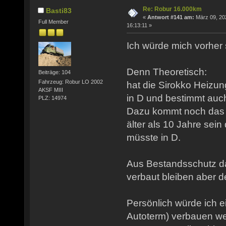
Re: Robur 16.000km
Basti83
«
Antwort #141 am:
März 09, 20
Full Member
16:13:11 »
Ich würde mich vorher
Denn Theoretisch:
Beiträge: 104
Fahrzeug: Robur LO 2002
hat die Sirokko Heizun
AKSF MIII
in D und bestimmt auch 
PLZ: 14974
Dazu kommt noch das 
älter als 10 Jahre sein
müsste in D.
Aus Bestandsschutz da
verbaut bleiben aber de
Persönlich würde ich 
Autoterm) verbauen wen