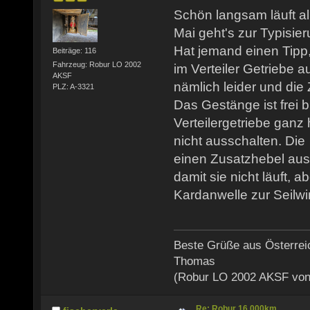
Schön langsam läuft a
Mai geht's zur Typisier
Hat jemand einen Tipp
Beiträge: 116
Fahrzeug: Robur LO 2002
im Verteiler Getriebe a
AKSF
nämlich leider und die 
PLZ: A-3321
Das Gestänge ist frei 
Verteilergetriebe ganz 
nicht ausschalten. Die
einen Zusatzhebel aus
damit sie nicht läuft, ab
Kardanwelle zur Seilwi
Beste Grüße aus Österrei
Thomas
(Robur LO 2002 AKSF von
Re: Robur 16.000km