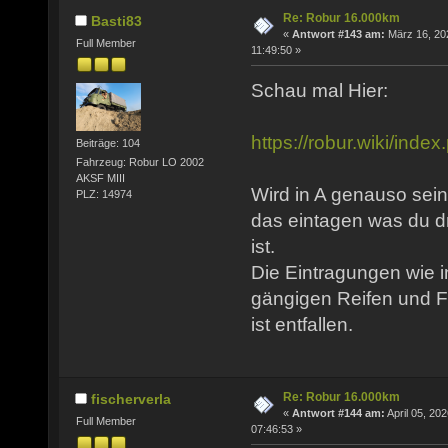
Re: Robur 16.000km
Basti83
«
Antwort #143 am:
März 16, 20
Full Member
11:49:50 »
Schau mal Hier:
https://robur.wiki/in
Beiträge: 104
Fahrzeug: Robur LO 2002
AKSF MIII
Wird in A genauso sein
PLZ: 14974
das eintagen was du d
ist.
Die Eintragungen wie i
gängigen Reifen und F
ist entfallen.
Re: Robur 16.000km
fischerverla
«
Antwort #144 am:
April 05, 202
Full Member
07:46:53 »