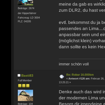
meine da gab es wirkli
Beiträge: 2674
zum DLR2, du hast ve
der Kipperfahrer
Fahrzeug: LD 3004
evtl. bekommst du ja b
PLZ: 04205
passendes an Lima....
anpassbar sein und ei
(möglichst klein) vorh
dann sollte es kein H
immer schön voll
Re: Robur 16.000km
Basti83
«
Antwort #126 am:
Februar 26,
Full Member
13:25:21 »
Denke auch das wird i
der modernen Lima und 
Besorg dir irgendeine
Beiträge: 104