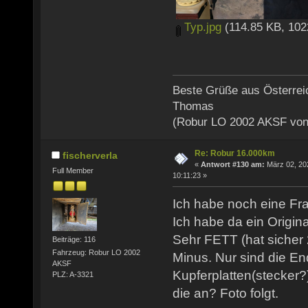
Typ.jpg
(114.85 KB, 102
Beste Grüße aus Österrei
Thomas
(Robur LO 2002 AKSF von
Re: Robur 16.000km
fischerverla
«
Antwort #130 am:
März 02, 20
Full Member
10:11:23 »
Ich habe noch eine Fr
Ich habe da ein Origina
Sehr FETT (hat sicher 
Beiträge: 116
Fahrzeug: Robur LO 2002
Minus. Nur sind die En
AKSF
Kupferplatten(stecker?
PLZ: A-3321
die an? Foto folgt.