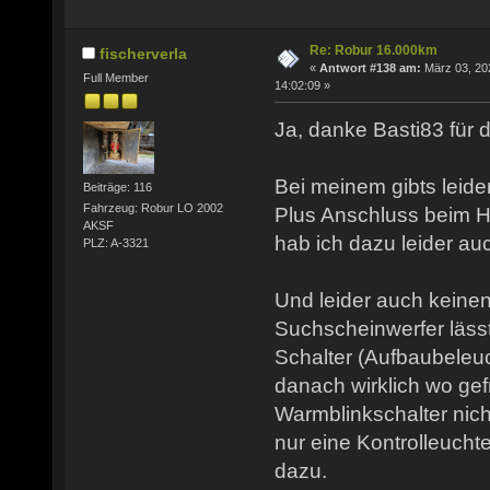
Re: Robur 16.000km
fischerverla
«
Antwort #138 am:
März 03, 20
Full Member
14:02:09 »
Ja, danke Basti83 für d
Bei meinem gibts leide
Beiträge: 116
Fahrzeug: Robur LO 2002
Plus Anschluss beim H
AKSF
hab ich dazu leider au
PLZ: A-3321
Und leider auch keinen
Suchscheinwerfer lässt
Schalter (Aufbaubeleuc
danach wirklich wo gef
Warmblinkschalter nich
nur eine Kontrolleucht
dazu.