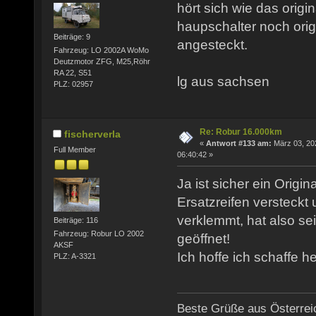
hört sich wie das origi
haupschalter noch origi
Beiträge: 9
angesteckt.
Fahrzeug: LO 2002A WoMo
Deutzmotor ZFG, M25,Röhr
RA 22, S51
lg aus sachsen
PLZ: 02957
Re: Robur 16.000km
fischerverla
«
Antwort #133 am:
März 03, 20
Full Member
06:40:42 »
Ja ist sicher ein Origin
Ersatzreifen versteckt
verklemmt, hat also se
Beiträge: 116
Fahrzeug: Robur LO 2002
geöffnet!
AKSF
Ich hoffe ich schaffe h
PLZ: A-3321
Beste Grüße aus Österrei