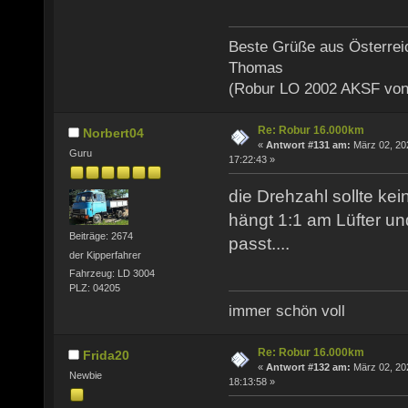
Beste Grüße aus Österrei
Thomas
(Robur LO 2002 AKSF von
Re: Robur 16.000km
Norbert04
«
Antwort #131 am:
März 02, 20
Guru
17:22:43 »
die Drehzahl sollte ke
hängt 1:1 am Lüfter u
Beiträge: 2674
passt....
der Kipperfahrer
Fahrzeug: LD 3004
PLZ: 04205
immer schön voll
Re: Robur 16.000km
Frida20
«
Antwort #132 am:
März 02, 20
Newbie
18:13:58 »