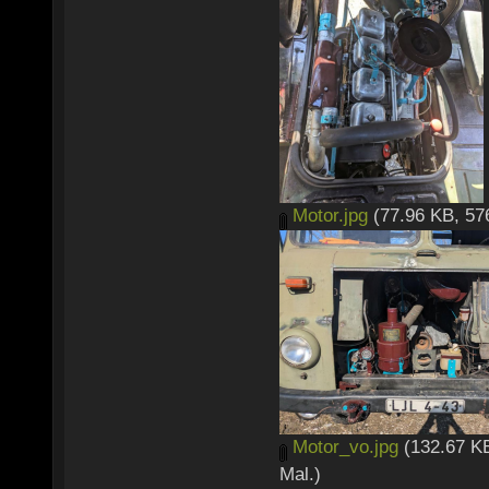
Motor.jpg
(77.96 KB, 57
Motor_vo.jpg
(132.67 KB
Mal.)