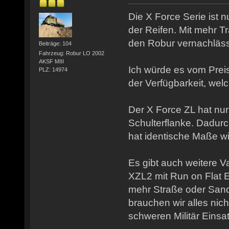
Die X Force Serie ist 
der Reifen. Mit mehr Tra
den Robur vernachläss
Beiträge: 104
Fahrzeug: Robur LO 2002
AKSF MIII
Ich würde es vom Pre
PLZ: 14974
der Verfügbarkeit, we
Der X Force ZL hat nur
Schulterflanke. Dadurc
hat identische Maße wi
Es gibt auch weitere V
XZL2 mit Run on Flat E
mehr Straße oder San
brauchen wir alles nicht
schweren Militär Einsa