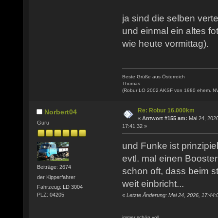
ja sind die selben verte
und einmal ein altes fo
wie heute vormittag).
Beste Grüße aus Österreich
Thomas
(Robur LO 2002 AKSF von 1980 ehem. N
Re: Robur 16.000km
Norbert04
«
Antwort #155 am:
Mai 24, 2026
Guru
17:41:32 »
und Funke ist prinzipie
evtl. mal einen Booste
Beiträge: 2674
schon oft, dass beim s
der Kipperfahrer
weit einbricht...
Fahrzeug: LD 3004
PLZ: 04205
«
Letzte Änderung: Mai 24, 2026, 17:44:
immer schön voll