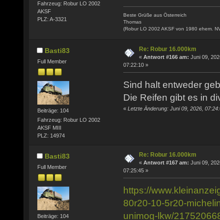
Fahrzeug: Robur LO 2002
AKSF
Beste Grüße aus Österreich
PLZ: A-3321
Thomas
(Robur LO 2002 AKSF von 1980 ehem. N
Re: Robur 16.000km
Basti83
«
Antwort #166 am:
Juni 09, 202
Full Member
07:22:10 »
Sind halt entweder geb
Die Reifen gibt es in 
«
Letzte Änderung: Juni 09, 2026, 07:24
Beiträge: 104
Fahrzeug: Robur LO 2002
AKSF MIII
PLZ: 14974
Re: Robur 16.000km
Basti83
«
Antwort #167 am:
Juni 09, 202
Full Member
07:25:45 »
https://www.kleinanzei
80r20-10-5r20-micheli
unimog-lkw/21752066
Beiträge: 104