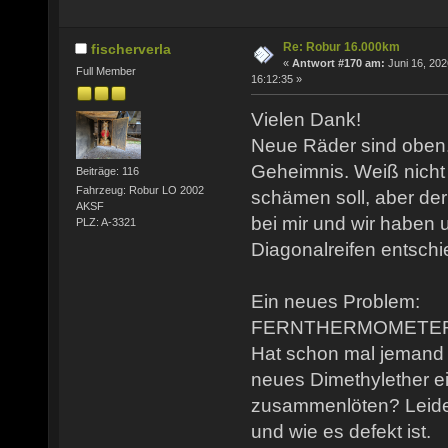
Re: Robur 16.000km
fischerverla
«
Antwort #170 am:
Juni 16, 202
Full Member
16:12:35 »
Vielen Dank!
Neue Räder sind oben.
Geheimnis. Weiß nicht 
Beiträge: 116
Fahrzeug: Robur LO 2002
schämen soll, aber der
AKSF
bei mir und wir haben u
PLZ: A-3321
Diagonalreifen entschi
Ein neues Problem:
FERNTHERMOMETER g
Hat schon mal jemand 
neues Dimethylether ei
zusammenlöten? Leider
und wie es defekt ist.