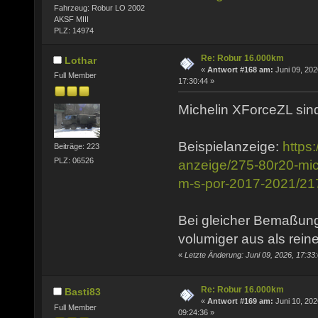
Fahrzeug: Robur LO 2002
AKSF MIII
PLZ: 14974
Re: Robur 16.000km
Lothar
«
Antwort #168 am:
Juni 09, 202
Full Member
17:30:44 »
Michelin XForceZL sind
Beispielanzeige:
https
Beiträge: 223
PLZ: 06526
anzeige/275-80r20-mich
m-s-por-2017-2021/2
Bei gleicher Bemaßung
volumiger aus als rein
«
Letzte Änderung: Juni 09, 2026, 17:33
Re: Robur 16.000km
Basti83
«
Antwort #169 am:
Juni 10, 202
Full Member
09:24:36 »