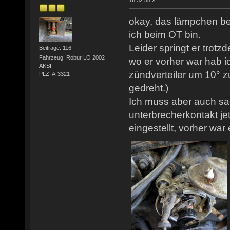
16:32:58 »
okay, das lämpchen be
ich beim OT bin.
Leider springt er trotz
Beiträge: 116
Fahrzeug: Robur LO 2002
wo er vorher war hab ic
AKSF
zündverteiler um 10° z
PLZ: A-3321
gedreht.)
Ich muss aber auch sa
unterbrecherkontakt j
eingestellt, vorher war 