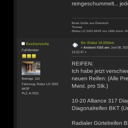
reingeschummelt... jede
Beste Grüße aus Österreich
Thomas
(Robur LO 2002 AKSF von 1980 ehem. N
Re: Robur 16.000km
fischerverla
«
Antwort #163 am:
Juni 08, 202
Full Member
14:22:47 »
REIFEN:
Ich habe jetzt verschi
neuen Reifen: (Alle Pr
Beiträge: 116
Fahrzeug: Robur LO 2002
Mwst. pro Stk.)
AKSF
PLZ: A-3321
10-20 Alliance 317 Di
Diagonalreifen BKT (
Radialer Gürtelreifen