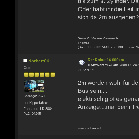
bis zum 3. Zylinder. Da
Oder habt ihr die Leitu
sich da 2m ausgehen?
Beste Grüße aus Österreich
Thomas
(Robur LO 2002 AKSF von 1980 ehem. N
Re: Robur 16.000km
Norbert04
«
Antwort #173 am:
Juni 17, 202
Guru
21:23:47 »
2m werden wohl für de
Bus sein....
Beiträge: 2674
elektrisch gibt es gena
der Kipperfahrer
Anzeige....mal beim T
Fahrzeug: LD 3004
PLZ: 04205
immer schön voll