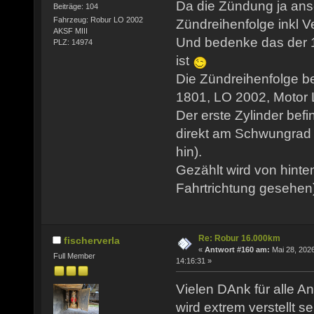
Da die Zündung ja ansc
Beiträge: 104
Fahrzeug: Robur LO 2002
Zündreihenfolge inkl Ve
AKSF MIII
Und bedenke das der 1
PLZ: 14974
ist
Die Zündreihenfolge b
1801, LO 2002, Motor LO
Der erste Zylinder befi
direkt am Schwungrad 
hin).
Gezählt wird von hinte
Fahrtrichtung gesehen
Re: Robur 16.000km
fischerverla
«
Antwort #160 am:
Mai 28, 2026
Full Member
14:16:31 »
Vielen DAnk für alle An
wird extrem verstellt se