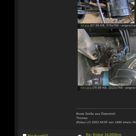
alt.jpg
(67.99 KB, 576x768 - angeschau
neu.jpg
(78.98 KB, 1022x768 - angesc
Beste Grüße aus Österreich
Thomas
(Robur LO 2002 AKSF von 1980 ehem. N
Re: Robur 16.000km
Norbert04