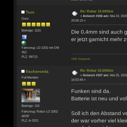
Re: Robur 16.000km
Toni
«
Antwort #156 am:
Mai 24, 2026
Guru
20:06:15 »
Beiträge: 1115
Die 0,4mm sind auch g
er jetzt garnicht mehr 
Fahrzeug: LD 2202 mit OM
352
PLZ: 99713
VEB Glasperle
Re: Robur 16.000km
fischerverla
«
Antwort #157 am:
Mai 25, 2026
Full Member
16:53:49 »
Funken sind da.
Batterie ist neu und vo
Beiträge: 116
Fahrzeug: Robur LO 2002
Soll ich den Abstand v
AKSF
der war vorher viel kle
PLZ: A-3321