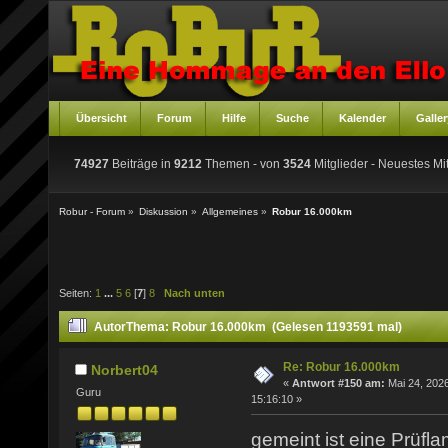
Übersicht
Forum
Hilfe
Suche
Kalender
Galler
74927
Beiträge in
9212
Themen - von
3524
Mitglieder
- Neuestes Mit
Robur - Forum
»
Diskussion
»
Allgemeines
»
Robur 16.000km
Seiten:
1
...
5
6
[
7
]
8
Nach unten
Autor
Thema: Robur 16.000km (Gelesen 1193591 mal)
Re: Robur 16.000km
Norbert04
«
Antwort #150 am:
Mai 24, 2026
Guru
15:16:10 »
gemeint ist eine Prüf