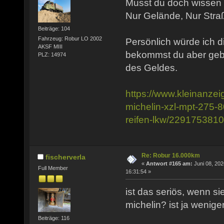
Musst du doch wissen w
Nur Gelände, Nur Stra
Beiträge: 104
Fahrzeug: Robur LO 2002
Persönlich würde ich d
AKSF MIII
bekommst du aber gebr
PLZ: 14974
des Geldes.
https://www.kleinanzei
michelin-xzl-mpt-275-8
reifen-lkw/229175381
Re: Robur 16.000km
fischerverla
«
Antwort #165 am:
Juni 08, 202
Full Member
16:31:54 »
ist das seriös, wenn sie
michelin? ist ja weniger
Beiträge: 116