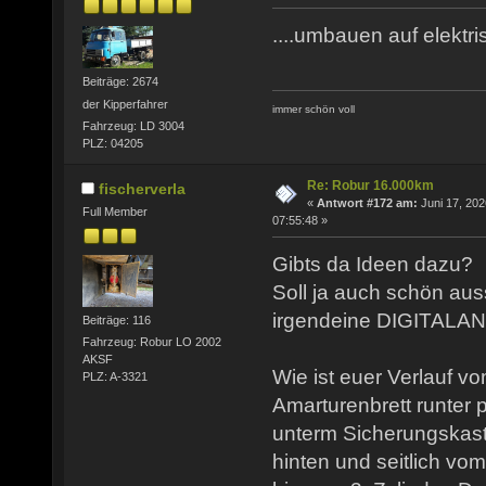
....umbauen auf elektris
Beiträge: 2674
der Kipperfahrer
immer schön voll
Fahrzeug: LD 3004
PLZ: 04205
Re: Robur 16.000km
fischerverla
«
Antwort #172 am:
Juni 17, 202
Full Member
07:55:48 »
Gibts da Ideen dazu?
Soll ja auch schön aus
irgendeine DIGITALAN
Beiträge: 116
Fahrzeug: Robur LO 2002
AKSF
Wie ist euer Verlauf 
PLZ: A-3321
Amarturenbrett runter p
unterm Sicherungskas
hinten und seitlich vo