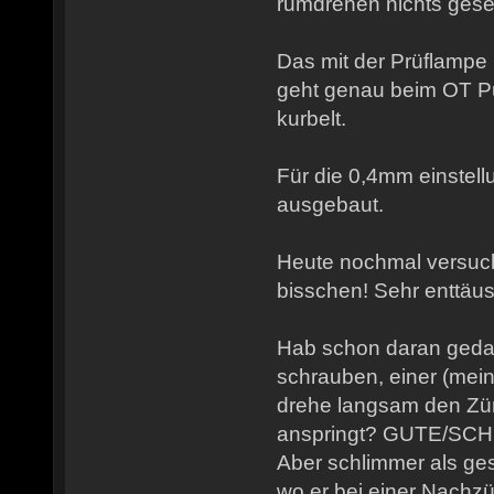
rumdrehen nichts ges
Das mit der Prüflampe
geht genau beim OT P
kurbelt.
Für die 0,4mm einstell
ausgebaut.
Heute nochmal versucht
bisschen! Sehr enttäu
Hab schon daran gedac
schrauben, einer (mein
drehe langsam den Zünd
anspringt? GUTE/SC
Aber schlimmer als ge
wo er bei einer Nach