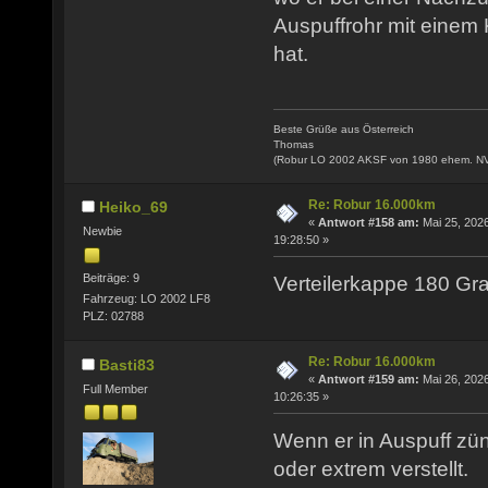
Auspuffrohr mit einem
hat.
Beste Grüße aus Österreich
Thomas
(Robur LO 2002 AKSF von 1980 ehem. N
Re: Robur 16.000km
Heiko_69
«
Antwort #158 am:
Mai 25, 2026
Newbie
19:28:50 »
Beiträge: 9
Verteilerkappe 180 Gra
Fahrzeug: LO 2002 LF8
PLZ: 02788
Re: Robur 16.000km
Basti83
«
Antwort #159 am:
Mai 26, 2026
Full Member
10:26:35 »
Wenn er in Auspuff zünd
oder extrem verstellt.