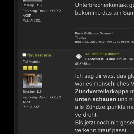
Unterbrecherkontakt ger
Beiträge: 116
Fahrzeug: Robur LO 2002
bekomme das am Samst
AKSF
PLZ: A-3321
Beste Grüße aus Österreich
Thomas
(Robur LO 2002 AKSF von 1980 ehem. N
Re: Robur 16.000km
fischerverla
«
Antwort #161 am:
Juni 04, 202
Full Member
05:52:58 »
Ich sag dir was, das g
war es menschliches V
Zündverteilerkappe 
Beiträge: 116
Fahrzeug: Robur LO 2002
unten schauen
und ni
AKSF
alle Zündzeitpunkte na
PLZ: A-3321
verdreht.
Bis jetzt noch nie ges
verkehrt drauf passt.