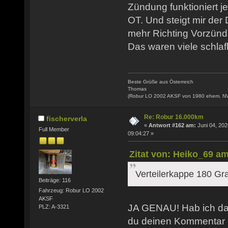
Zündung funktioniert j
OT. Und steigt mir der
mehr Richting Vorzünd
Das waren viele schlaf
Beste Grüße aus Österreich
Thomas
(Robur LO 2002 AKSF von 1980 ehem. N
Re: Robur 16.000km
fischerverla
«
Antwort #162 am:
Juni 04, 202
Full Member
09:04:27 »
Zitat von: Heiko_69 am
Verteilerkappe 180 Gr
Beiträge: 116
Fahrzeug: Robur LO 2002
AKSF
JA GENAU! Hab ich das
PLZ: A-3321
du deinen Kommentar 