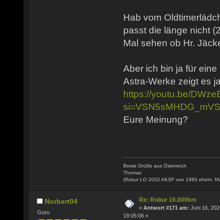
Hab vom Oldtimerlädch
passt die länge nicht (
Mal sehen ob Hr. Jäcke
Aber ich bin ja für ein
Astra-Werke zeigt es ja
https://youtu.be/DW
si=VSN5sMHDG_mVS
Eure Meinung?
Beste Grüße aus Österreich
Thomas
(Robur LO 2002 AKSF von 1980 ehem. N
Re: Robur 16.000km
Norbert04
«
Antwort #171 am:
Juni 16, 202
Guru
19:05:06 »