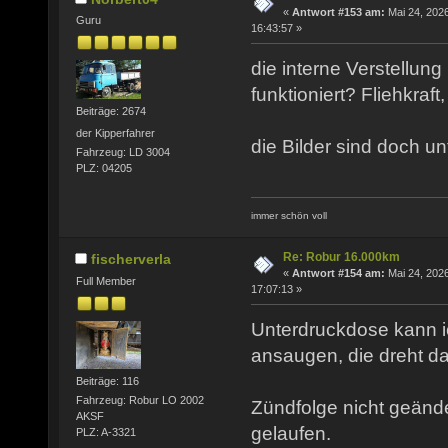
«
Antwort #153 am:
Mai 24, 2026
Guru
16:43:57 »
die interne Verstellung
funktioniert? Fliehkraf
Beiträge: 2674
der Kipperfahrer
die Bilder sind doch unt
Fahrzeug: LD 3004
PLZ: 04205
immer schön voll
Re: Robur 16.000km
fischerverla
«
Antwort #154 am:
Mai 24, 2026
Full Member
17:07:13 »
Unterdruckdose kann 
ansaugen, die dreht da
Beiträge: 116
Fahrzeug: Robur LO 2002
Zündfolge nicht geänder
AKSF
gelaufen.
PLZ: A-3321