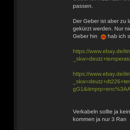
passen.
Der Geber ist aber zu 
gekürzt werden. Nur nic
Geber hin
hab ich s
https://www.ebay.de/
_skw=deutz+temper
https://www.ebay.de/
_skw=deutz+dt226+
gG1&itmprp=enc%3
Verkabeln sollte ja ke
kommen ja nur 3 Ran