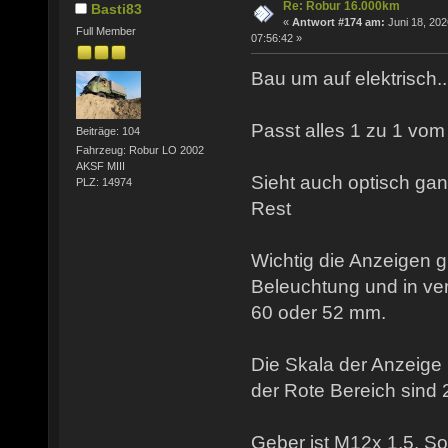
Re: Robur 16.000km
Basti83
«
Antwort #174 am:
Juni 18, 202
Full Member
07:56:42 »
Bau um auf elektrisch...
Passt alles 1 zu 1 vom 
Beiträge: 104
Fahrzeug: Robur LO 2002
AKSF MIII
Sieht auch optisch ga
PLZ: 14974
Rest
Wichtig die Anzeigen g
Beleuchtung und in v
60 oder 52 mm.
Die Skala der Anzeige 
der Rote Bereich sind 
Geber ist M12x 1,5. So