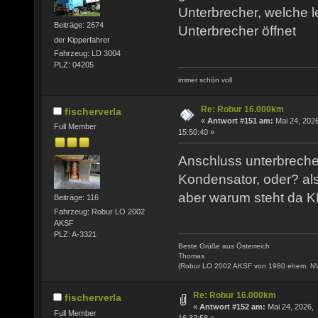
Unterbrecher, welche l
Beiträge: 2674
Unterbrecher öffnet
der Kipperfahrer
Fahrzeug: LD 3004
PLZ: 04205
immer schön voll
Re: Robur 16.000km
fischerverla
«
Antwort #151 am:
Mai 24, 2026
Full Member
15:50:40 »
Anschluss unterbrecher
Kondensator, oder? al
aber warum steht da
Beiträge: 116
Fahrzeug: Robur LO 2002
AKSF
PLZ: A-3321
Beste Grüße aus Österreich
Thomas
(Robur LO 2002 AKSF von 1980 ehem. N
Re: Robur 16.000km
fischerverla
«
Antwort #152 am:
Mai 24, 2026,
Full Member