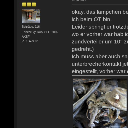
16:32:58 »
okay, das lämpchen be
ich beim OT bin.
Leider springt er trotz
Beiträge: 116
Fahrzeug: Robur LO 2002
wo er vorher war hab ic
AKSF
zündverteiler um 10° z
PLZ: A-3321
gedreht.)
Ich muss aber auch sa
unterbrecherkontakt j
eingestellt, vorher war 