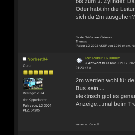
bis zum 3. Zylinder. Da
Oder habt ihr die Leitu
sich da 2m ausgehen?
Beste Grüße aus Österreich
Thomas
(Robur LO 2002 AKSF von 1980 ehem. N
Re: Robur 16.000km
Norbert04
«
Antwort #173 am:
Juni 17, 202
Guru
21:23:47 »
2m werden wohl für de
Bus sein....
Beiträge: 2674
elektrisch gibt es gena
der Kipperfahrer
Anzeige....mal beim T
Fahrzeug: LD 3004
PLZ: 04205
immer schön voll