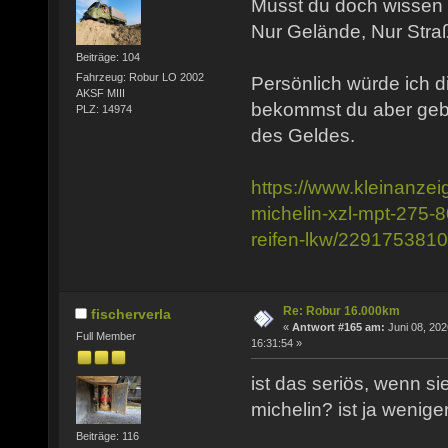
Musst du doch wissen w
Nur Gelände, Nur Stra
Beiträge: 104
Fahrzeug: Robur LO 2002
Persönlich würde ich d
AKSF MIII
bekommst du aber gebr
PLZ: 14974
des Geldes.
https://www.kleinanzei
michelin-xzl-mpt-275-8
reifen-lkw/229175381
Re: Robur 16.000km
fischerverla
«
Antwort #165 am:
Juni 08, 202
Full Member
16:31:54 »
ist das seriös, wenn sie
michelin? ist ja weniger
Beiträge: 116