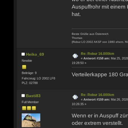
Auspuffrohr mit einem
hat.
Beste Grüße aus Österreich
Thomas
(Robur LO 2002 AKSF von 1980 ehem. N
Re: Robur 16.000km
Heiko_69
«
Antwort #158 am:
Mai 25, 2026
Newbie
19:28:50 »
Beiträge: 9
Verteilerkappe 180 Gra
Fahrzeug: LO 2002 LF8
PLZ: 02788
Re: Robur 16.000km
Basti83
«
Antwort #159 am:
Mai 26, 2026
Full Member
10:26:35 »
Wenn er in Auspuff zünd
oder extrem verstellt.