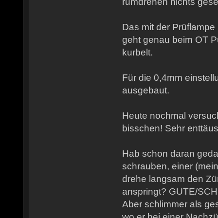
rumdrehen nichts ges
Das mit der Prüflampe
geht genau beim OT P
kurbelt.
Für die 0,4mm einstell
ausgebaut.
Heute nochmal versucht
bisschen! Sehr enttäu
Hab schon daran gedac
schrauben, einer (mein
drehe langsam den Zünd
anspringt? GUTE/SC
Aber schlimmer als ge
wo er bei einer Nach