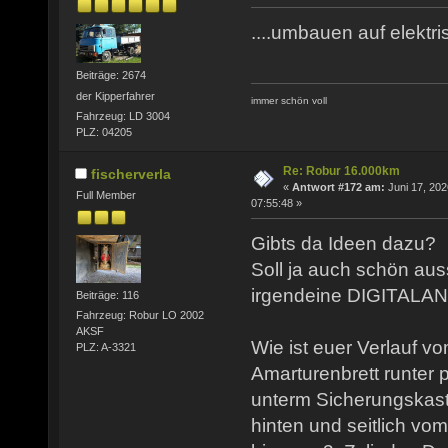
....umbauen auf elektris
Beiträge: 2674
der Kipperfahrer
immer schön voll
Fahrzeug: LD 3004
PLZ: 04205
Re: Robur 16.000km
fischerverla
«
Antwort #172 am:
Juni 17, 202
Full Member
07:55:48 »
Gibts da Ideen dazu?
Soll ja auch schön aus
irgendeine DIGITALAN
Beiträge: 116
Fahrzeug: Robur LO 2002
AKSF
Wie ist euer Verlauf 
PLZ: A-3321
Amarturenbrett runter p
unterm Sicherungskas
hinten und seitlich vo