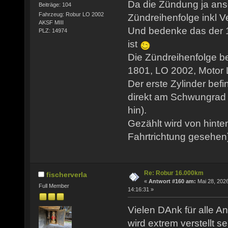
Da die Zündung ja ansc
Beiträge: 104
Fahrzeug: Robur LO 2002
Zündreihenfolge inkl Ve
AKSF MIII
Und bedenke das der 1
PLZ: 14974
ist
Die Zündreihenfolge b
1801, LO 2002, Motor LO
Der erste Zylinder befi
direkt am Schwungrad 
hin).
Gezählt wird von hinte
Fahrtrichtung gesehen
Re: Robur 16.000km
fischerverla
«
Antwort #160 am:
Mai 28, 2026
Full Member
14:16:31 »
Vielen DAnk für alle An
wird extrem verstellt se