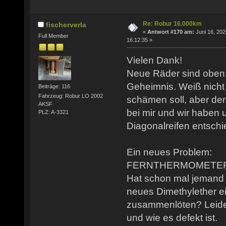
Re: Robur 16.000km
fischerverla
«
Antwort #170 am:
Juni 16, 202
Full Member
16:12:35 »
Vielen Dank!
Neue Räder sind oben.
Geheimnis. Weiß nicht 
Beiträge: 116
Fahrzeug: Robur LO 2002
schämen soll, aber der
AKSF
bei mir und wir haben u
PLZ: A-3321
Diagonalreifen entschi
Ein neues Problem:
FERNTHERMOMETER g
Hat schon mal jemand 
neues Dimethylether ei
zusammenlöten? Leider
und wie es defekt ist.