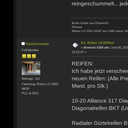
reingeschummelt... jede
Beste Grüße aus Österreich
Thomas
(Robur LO 2002 AKSF von 1980 ehem. N
Re: Robur 16.000km
fischerverla
«
Antwort #163 am:
Juni 08, 202
Full Member
14:22:47 »
REIFEN:
Ich habe jetzt verschi
neuen Reifen: (Alle Pr
Beiträge: 116
Fahrzeug: Robur LO 2002
Mwst. pro Stk.)
AKSF
PLZ: A-3321
10-20 Alliance 317 Di
Diagonalreifen BKT (
Radialer Gürtelreifen