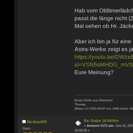
Hab vom Oldtimerlädch
passt die länge nicht (
Mal sehen ob Hr. Jäcke
Aber ich bin ja für ein
Astra-Werke zeigt es ja
https://youtu.be/DW
si=VSN5sMHDG_mVS
Eure Meinung?
Beste Grüße aus Österreich
Thomas
(Robur LO 2002 AKSF von 1980 ehem. N
Re: Robur 16.000km
Norbert04
«
Antwort #171 am:
Juni 16, 202
Guru
19:05:06 »