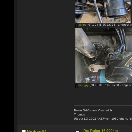
alt.jpg
(67.99 KB, 576x768 - angeschau
neu.jpg
(78.98 KB, 1022x768 - angesc
Beste Grüße aus Österreich
Thomas
(Robur LO 2002 AKSF von 1980 ehem. N
Re: Robur 16.000km
Norbert04