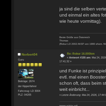
ja sind die selben verte
und einmal ein altes fo
wie heute vormittag).
Beste Grüße aus Österreich
Thomas
(Robur LO 2002 AKSF von 1980 ehem. N
Re: Robur 16.000km
Norbert04
«
Antwort #155 am:
Mai 24, 2026
Guru
17:41:32 »
und Funke ist prinzipie
evtl. mal einen Booste
Beiträge: 2674
schon oft, dass beim s
der Kipperfahrer
weit einbricht...
Fahrzeug: LD 3004
PLZ: 04205
«
Letzte Änderung: Mai 24, 2026, 17:44:
immer schön voll