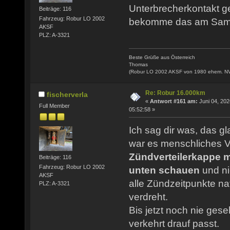
Unterbrecherkontakt ger
Beiträge: 116
Fahrzeug: Robur LO 2002
bekomme das am Samst
AKSF
PLZ: A-3321
Beste Grüße aus Österreich
Thomas
(Robur LO 2002 AKSF von 1980 ehem. N
Re: Robur 16.000km
fischerverla
«
Antwort #161 am:
Juni 04, 202
Full Member
05:52:58 »
Ich sag dir was, das g
war es menschliches V
Zündverteilerkappe 
Beiträge: 116
Fahrzeug: Robur LO 2002
unten schauen
und ni
AKSF
alle Zündzeitpunkte na
PLZ: A-3321
verdreht.
Bis jetzt noch nie ges
verkehrt drauf passt.