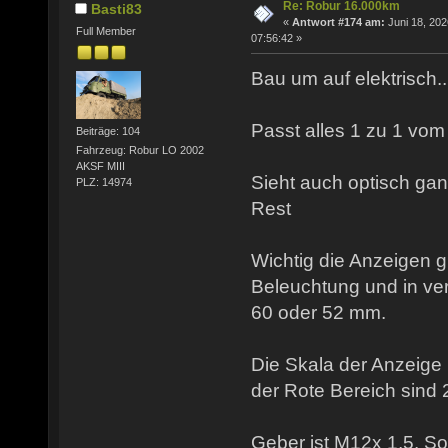
Re: Robur 16.000km
Basti83
«
Antwort #174 am:
Juni 18, 202
Full Member
07:56:42 »
Bau um auf elektrisch...
Passt alles 1 zu 1 vom 
Beiträge: 104
Fahrzeug: Robur LO 2002
AKSF MIII
Sieht auch optisch ga
PLZ: 14974
Rest
Wichtig die Anzeigen g
Beleuchtung und in v
60 oder 52 mm.
Die Skala der Anzeige 
der Rote Bereich sind 
Geber ist M12x 1,5. So