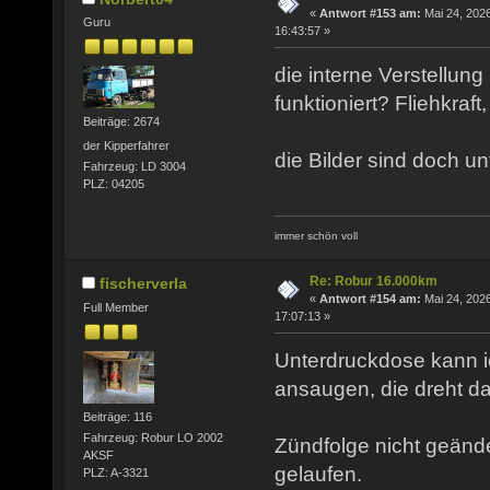
«
Antwort #153 am:
Mai 24, 2026
Guru
16:43:57 »
die interne Verstellung
funktioniert? Fliehkraf
Beiträge: 2674
der Kipperfahrer
die Bilder sind doch unt
Fahrzeug: LD 3004
PLZ: 04205
immer schön voll
Re: Robur 16.000km
fischerverla
«
Antwort #154 am:
Mai 24, 2026
Full Member
17:07:13 »
Unterdruckdose kann 
ansaugen, die dreht da
Beiträge: 116
Fahrzeug: Robur LO 2002
Zündfolge nicht geänder
AKSF
gelaufen.
PLZ: A-3321