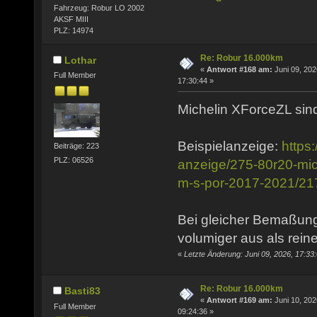
Fahrzeug: Robur LO 2002
AKSF MIII
PLZ: 14974
Re: Robur 16.000km
Lothar
«
Antwort #168 am:
Juni 09, 202
Full Member
17:30:44 »
Michelin XForceZL sind
Beispielanzeige:
https
Beiträge: 223
PLZ: 06526
anzeige/275-80r20-mich
m-s-por-2017-2021/2
Bei gleicher Bemaßung
volumiger aus als rein
«
Letzte Änderung: Juni 09, 2026, 17:33
Re: Robur 16.000km
Basti83
«
Antwort #169 am:
Juni 10, 202
Full Member
09:24:36 »