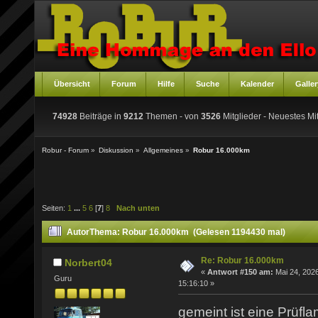
Übersicht
Forum
Hilfe
Suche
Kalender
Galler
74928
Beiträge in
9212
Themen - von
3526
Mitglieder
- Neuestes Mit
Robur - Forum
»
Diskussion
»
Allgemeines
»
Robur 16.000km
Seiten:
1
...
5
6
[
7
]
8
Nach unten
Autor
Thema: Robur 16.000km (Gelesen 1194430 mal)
Re: Robur 16.000km
Norbert04
«
Antwort #150 am:
Mai 24, 2026
Guru
15:16:10 »
gemeint ist eine Prüf