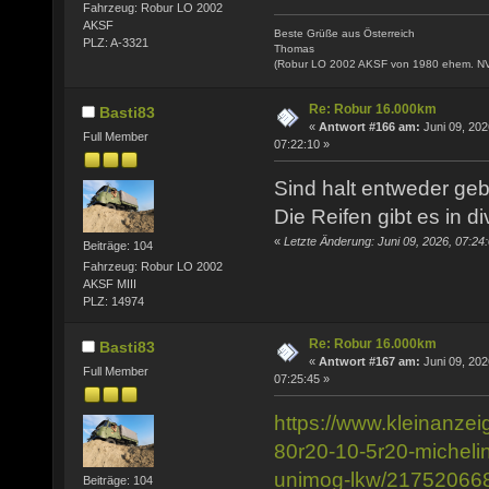
Fahrzeug: Robur LO 2002
AKSF
Beste Grüße aus Österreich
PLZ: A-3321
Thomas
(Robur LO 2002 AKSF von 1980 ehem. N
Re: Robur 16.000km
Basti83
«
Antwort #166 am:
Juni 09, 202
Full Member
07:22:10 »
Sind halt entweder geb
Die Reifen gibt es in 
«
Letzte Änderung: Juni 09, 2026, 07:24
Beiträge: 104
Fahrzeug: Robur LO 2002
AKSF MIII
PLZ: 14974
Re: Robur 16.000km
Basti83
«
Antwort #167 am:
Juni 09, 202
Full Member
07:25:45 »
https://www.kleinanzei
80r20-10-5r20-micheli
unimog-lkw/21752066
Beiträge: 104