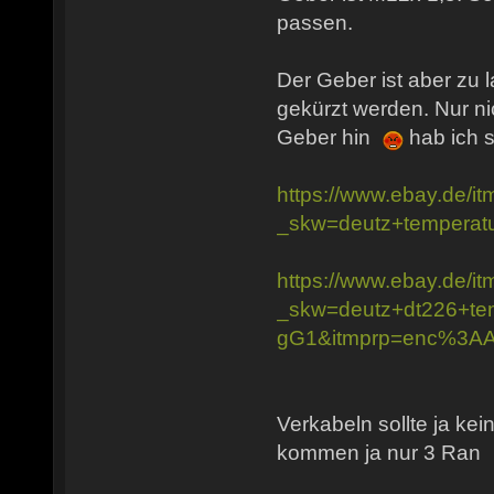
passen.
Der Geber ist aber zu 
gekürzt werden. Nur nic
Geber hin
hab ich s
https://www.ebay.de/
_skw=deutz+temper
https://www.ebay.de/
_skw=deutz+dt226+
gG1&itmprp=enc%3
Verkabeln sollte ja ke
kommen ja nur 3 Ran