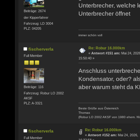
Unterbrecher, welche l
Beiträge: 2674
Unterbrecher öffnet
der Kipperfahrer
Fahrzeug: LD 3004
PLZ: 04205
immer schön voll
Re: Robur 16.000km
fischerverla
«
Antwort #151 am:
Mai 24, 2026
Full Member
15:50:40 »
Anschluss unterbrecher
Kondensator, oder? al
aber warum steht da
Beiträge: 116
Fahrzeug: Robur LO 2002
AKSF
PLZ: A-3321
Beste Grüße aus Österreich
Thomas
(Robur LO 2002 AKSF von 1980 ehem. N
Re: Robur 16.000km
fischerverla
«
Antwort #152 am:
Mai 24, 2026,
Full Member