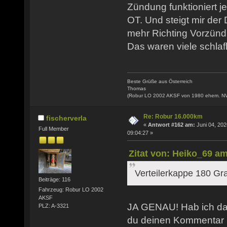
Zündung funktioniert j
OT. Und steigt mir der
mehr Richting Vorzünd
Das waren viele schlaf
Beste Grüße aus Österreich
Thomas
(Robur LO 2002 AKSF von 1980 ehem. N
Re: Robur 16.000km
fischerverla
«
Antwort #162 am:
Juni 04, 202
Full Member
09:04:27 »
Zitat von: Heiko_69 am
Verteilerkappe 180 Gr
Beiträge: 116
Fahrzeug: Robur LO 2002
AKSF
JA GENAU! Hab ich das
PLZ: A-3321
du deinen Kommentar 