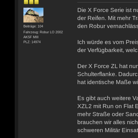
Die X Force Serie ist 
der Reifen. Mit mehr Tra
den Robur vernachläss
Beiträge: 104
Fahrzeug: Robur LO 2002
AKSF MIII
Ich würde es vom Pre
PLZ: 14974
der Verfügbarkeit, we
Der X Force ZL hat nur
Schulterflanke. Dadurc
hat identische Maße wi
Es gibt auch weitere V
XZL2 mit Run on Flat E
mehr Straße oder San
brauchen wir alles nicht
schweren Militär Einsa