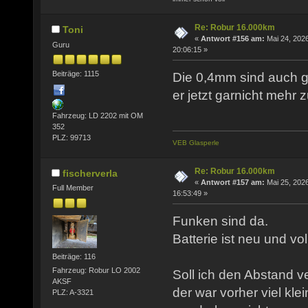
Re: Robur 16.000km
Toni
«
Antwort #156 am:
Mai 24, 2026
Guru
20:06:15 »
Beiträge: 1115
Die 0,4mm sind auch g
er jetzt garnicht mehr 
Fahrzeug: LD 2202 mit OM
352
PLZ: 99713
VEB Glasperle
Re: Robur 16.000km
fischerverla
«
Antwort #157 am:
Mai 25, 2026
Full Member
16:53:49 »
Funken sind da.
Batterie ist neu und vo
Beiträge: 116
Fahrzeug: Robur LO 2002
Soll ich den Abstand v
AKSF
der war vorher viel kle
PLZ: A-3321