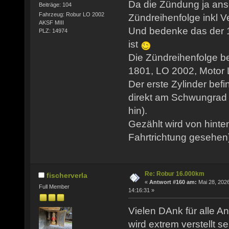
Da die Zündung ja ansc
Beiträge: 104
Fahrzeug: Robur LO 2002
Zündreihenfolge inkl Ve
AKSF MIII
Und bedenke das der 1
PLZ: 14974
ist
Die Zündreihenfolge b
1801, LO 2002, Motor LO
Der erste Zylinder befi
direkt am Schwungrad 
hin).
Gezählt wird von hinte
Fahrtrichtung gesehen
Re: Robur 16.000km
fischerverla
«
Antwort #160 am:
Mai 28, 2026
Full Member
14:16:31 »
Vielen DAnk für alle An
wird extrem verstellt se