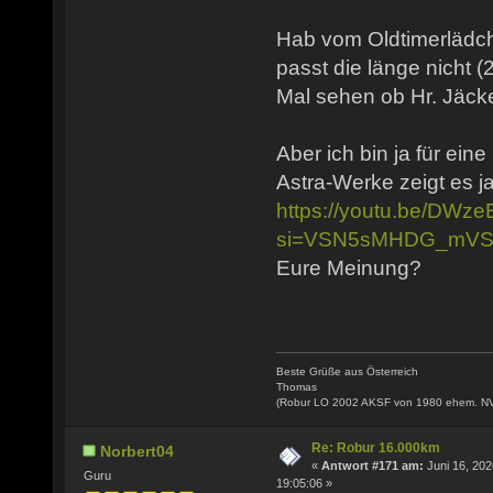
Hab vom Oldtimerlädch
passt die länge nicht (
Mal sehen ob Hr. Jäcke
Aber ich bin ja für ein
Astra-Werke zeigt es ja
https://youtu.be/DW
si=VSN5sMHDG_mVS
Eure Meinung?
Beste Grüße aus Österreich
Thomas
(Robur LO 2002 AKSF von 1980 ehem. N
Re: Robur 16.000km
Norbert04
«
Antwort #171 am:
Juni 16, 202
Guru
19:05:06 »