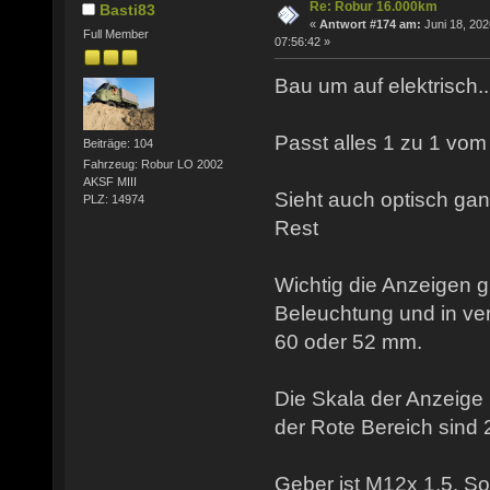
Re: Robur 16.000km
Basti83
«
Antwort #174 am:
Juni 18, 202
Full Member
07:56:42 »
Bau um auf elektrisch...
Passt alles 1 zu 1 vom 
Beiträge: 104
Fahrzeug: Robur LO 2002
AKSF MIII
Sieht auch optisch ga
PLZ: 14974
Rest
Wichtig die Anzeigen g
Beleuchtung und in v
60 oder 52 mm.
Die Skala der Anzeige 
der Rote Bereich sind 
Geber ist M12x 1,5. So