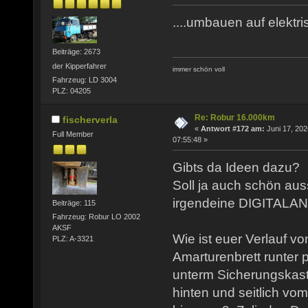
....umbauen auf elektris
Beiträge: 2673
der Kipperfahrer
immer schön voll
Fahrzeug: LD 3004
PLZ: 04205
Re: Robur 16.000km
fischerverla
«
Antwort #172 am:
Juni 17, 202
Full Member
07:55:48 »
Gibts da Ideen dazu?
Soll ja auch schön aus
irgendeine DIGITALAN
Beiträge: 115
Fahrzeug: Robur LO 2002
AKSF
Wie ist euer Verlauf 
PLZ: A-3321
Amarturenbrett runter p
unterm Sicherungskas
hinten und seitlich vo