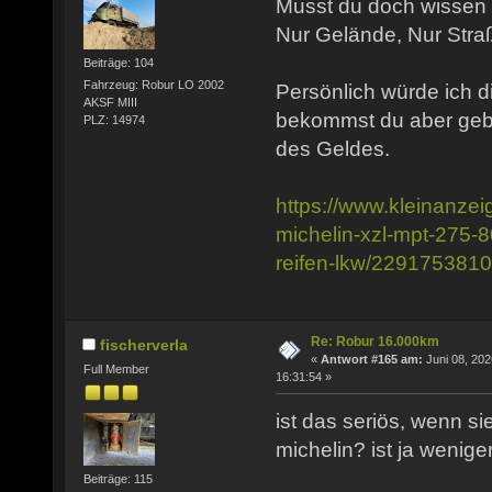
Musst du doch wissen w
Nur Gelände, Nur Stra
Beiträge: 104
Fahrzeug: Robur LO 2002
Persönlich würde ich d
AKSF MIII
bekommst du aber gebr
PLZ: 14974
des Geldes.
https://www.kleinanzei
michelin-xzl-mpt-275-8
reifen-lkw/229175381
Re: Robur 16.000km
fischerverla
«
Antwort #165 am:
Juni 08, 202
Full Member
16:31:54 »
ist das seriös, wenn sie
michelin? ist ja weniger
Beiträge: 115