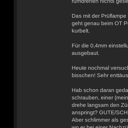
rumdrehen nichts ges
Das mit der Prüflampe
geht genau beim OT P
kurbelt.
Für die 0,4mm einstell
ausgebaut.
Heute nochmal versucht
bisschen! Sehr enttäu
Hab schon daran gedac
schrauben, einer (mein
drehe langsam den Zünd
anspringt? GUTE/SC
Aber schlimmer als ge
wo er bei einer Nach