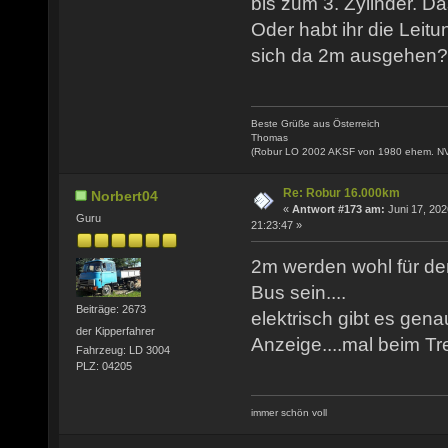
bis zum 3. Zylinder. Da
Oder habt ihr die Leitu
sich da 2m ausgehen?
Beste Grüße aus Österreich
Thomas
(Robur LO 2002 AKSF von 1980 ehem. N
Re: Robur 16.000km
Norbert04
«
Antwort #173 am:
Juni 17, 202
Guru
21:23:47 »
2m werden wohl für de
Bus sein....
Beiträge: 2673
elektrisch gibt es gena
der Kipperfahrer
Anzeige....mal beim T
Fahrzeug: LD 3004
PLZ: 04205
immer schön voll