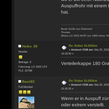
Auspuffrohr mit einem
hat.
Beste Grüße aus Österreich
Thomas
(Robur LO 2002 AKSF von 1980 ehem. N
Re: Robur 16.000km
Heiko_69
«
Antwort #158 am:
Mai 25, 2026
Newbie
19:28:50 »
Beiträge: 9
Verteilerkappe 180 Gra
Fahrzeug: LO 2002 LF8
PLZ: 02788
Re: Robur 16.000km
Basti83
«
Antwort #159 am:
Mai 26, 2026
Full Member
10:26:35 »
Wenn er in Auspuff zünd
oder extrem verstellt.