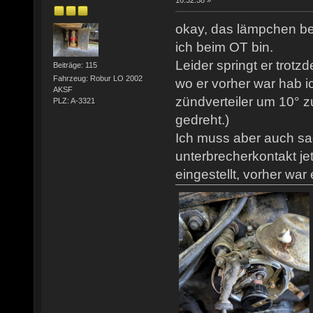
16:32:58 »
okay, das lämpchen be
ich beim OT bin.
Leider springt er trotz
Beiträge: 115
Fahrzeug: Robur LO 2002
wo er vorher war hab ic
AKSF
zündverteiler um 10° z
PLZ: A-3321
gedreht.)
Ich muss aber auch sa
unterbrecherkontakt j
eingestellt, vorher war 