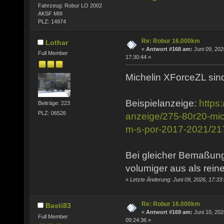
Fahrzeug: Robur LO 2002
AKSF MIII
PLZ: 14974
Re: Robur 16.000km
Lothar
«
Antwort #168 am:
Juni 09, 202
Full Member
17:30:44 »
Michelin XForceZL sind
Beispielanzeige:
https
Beiträge: 223
PLZ: 06526
anzeige/275-80r20-mich
m-s-por-2017-2021/2
Bei gleicher Bemaßung
volumiger aus als rein
«
Letzte Änderung: Juni 09, 2026, 17:33
Re: Robur 16.000km
Basti83
«
Antwort #169 am:
Juni 10, 202
Full Member
09:24:36 »