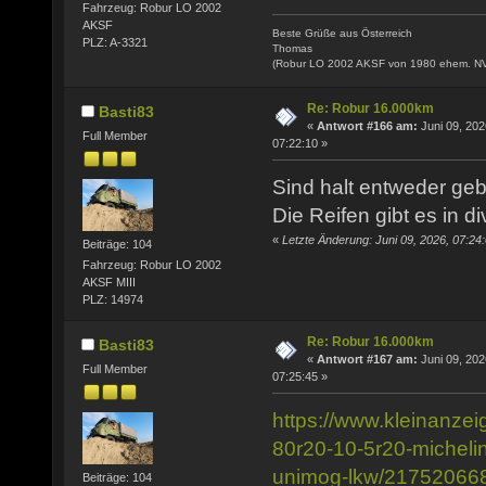
Fahrzeug: Robur LO 2002
AKSF
Beste Grüße aus Österreich
PLZ: A-3321
Thomas
(Robur LO 2002 AKSF von 1980 ehem. N
Re: Robur 16.000km
Basti83
«
Antwort #166 am:
Juni 09, 202
Full Member
07:22:10 »
Sind halt entweder geb
Die Reifen gibt es in 
«
Letzte Änderung: Juni 09, 2026, 07:24
Beiträge: 104
Fahrzeug: Robur LO 2002
AKSF MIII
PLZ: 14974
Re: Robur 16.000km
Basti83
«
Antwort #167 am:
Juni 09, 202
Full Member
07:25:45 »
https://www.kleinanzei
80r20-10-5r20-micheli
unimog-lkw/21752066
Beiträge: 104