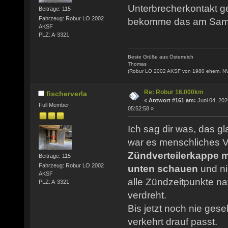
Unterbrecherkontakt ger
Beiträge: 115
Fahrzeug: Robur LO 2002
bekomme das am Samst
AKSF
PLZ: A-3321
Beste Grüße aus Österreich
Thomas
(Robur LO 2002 AKSF von 1980 ehem. N
Re: Robur 16.000km
fischerverla
«
Antwort #161 am:
Juni 04, 202
Full Member
05:52:58 »
Ich sag dir was, das g
war es menschliches V
Zündverteilerkappe 
Beiträge: 115
Fahrzeug: Robur LO 2002
unten schauen
und ni
AKSF
alle Zündzeitpunkte na
PLZ: A-3321
verdreht.
Bis jetzt noch nie ges
verkehrt drauf passt.