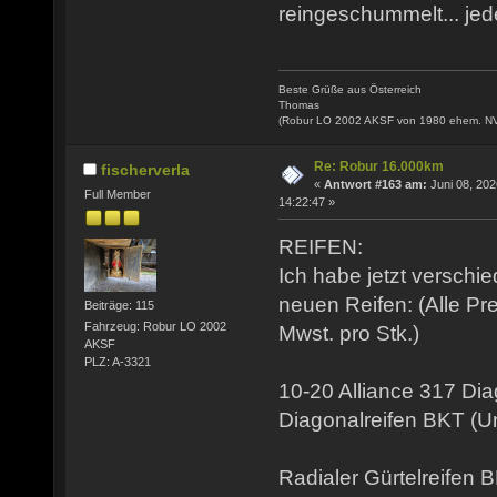
reingeschummelt... jede
Beste Grüße aus Österreich
Thomas
(Robur LO 2002 AKSF von 1980 ehem. N
Re: Robur 16.000km
fischerverla
«
Antwort #163 am:
Juni 08, 202
Full Member
14:22:47 »
REIFEN:
Ich habe jetzt verschi
neuen Reifen: (Alle Pr
Beiträge: 115
Fahrzeug: Robur LO 2002
Mwst. pro Stk.)
AKSF
PLZ: A-3321
10-20 Alliance 317 Di
Diagonalreifen BKT (
Radialer Gürtelreifen