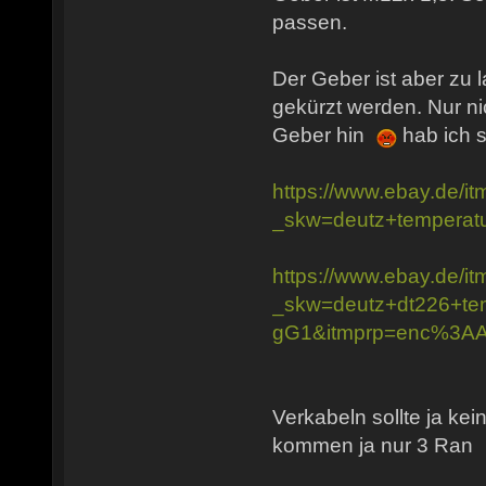
passen.
Der Geber ist aber zu 
gekürzt werden. Nur nic
Geber hin
hab ich s
https://www.ebay.de/
_skw=deutz+temper
https://www.ebay.de/
_skw=deutz+dt226+
gG1&itmprp=enc%3
Verkabeln sollte ja ke
kommen ja nur 3 Ran