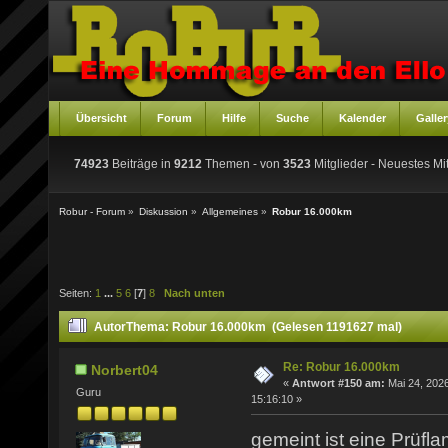
Übersicht
Forum
Hilfe
Suche
Kalender
Galler
74923
Beiträge in
9212
Themen - von
3523
Mitglieder
- Neuestes Mit
Robur - Forum
»
Diskussion
»
Allgemeines
»
Robur 16.000km
Seiten:
1
...
5
6
[
7
]
8
Nach unten
Autor
Thema: Robur 16.000km (Gelesen 1191627 mal)
Re: Robur 16.000km
Norbert04
«
Antwort #150 am:
Mai 24, 2026
Guru
15:16:10 »
gemeint ist eine Prüf