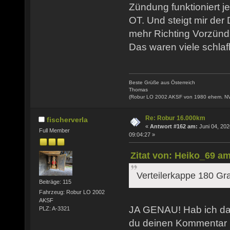
Zündung funktioniert j
OT. Und steigt mir der
mehr Richting Vorzünd
Das waren viele schlaf
Beste Grüße aus Österreich
Thomas
(Robur LO 2002 AKSF von 1980 ehem. N
Re: Robur 16.000km
fischerverla
«
Antwort #162 am:
Juni 04, 202
Full Member
09:04:27 »
Zitat von: Heiko_69 am
Verteilerkappe 180 Gr
Beiträge: 115
Fahrzeug: Robur LO 2002
AKSF
JA GENAU! Hab ich das
PLZ: A-3321
du deinen Kommentar 