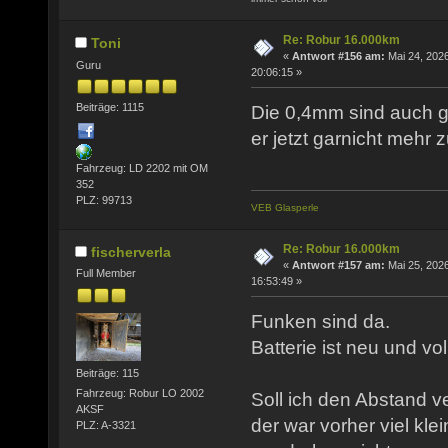
Re: Robur 16.000km
Toni
«
Antwort #156 am:
Mai 24, 2026
Guru
20:06:15 »
Beiträge: 1115
Die 0,4mm sind auch g
er jetzt garnicht mehr 
Fahrzeug: LD 2202 mit OM
352
PLZ: 99713
VEB Glasperle
Re: Robur 16.000km
fischerverla
«
Antwort #157 am:
Mai 25, 2026
Full Member
16:53:49 »
Funken sind da.
Batterie ist neu und vo
Beiträge: 115
Fahrzeug: Robur LO 2002
Soll ich den Abstand v
AKSF
der war vorher viel kle
PLZ: A-3321