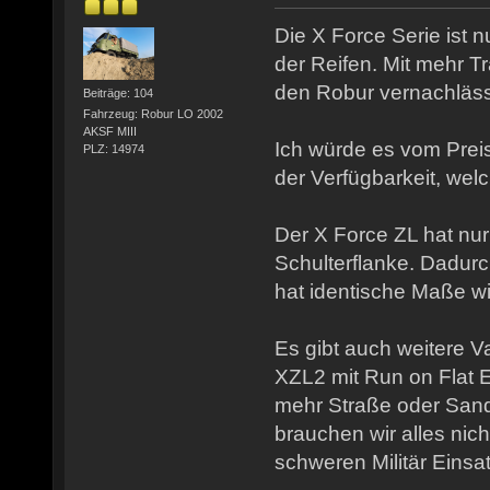
Die X Force Serie ist 
der Reifen. Mit mehr Tra
den Robur vernachläss
Beiträge: 104
Fahrzeug: Robur LO 2002
AKSF MIII
Ich würde es vom Pre
PLZ: 14974
der Verfügbarkeit, we
Der X Force ZL hat nur
Schulterflanke. Dadurc
hat identische Maße wi
Es gibt auch weitere V
XZL2 mit Run on Flat E
mehr Straße oder San
brauchen wir alles nicht
schweren Militär Einsa