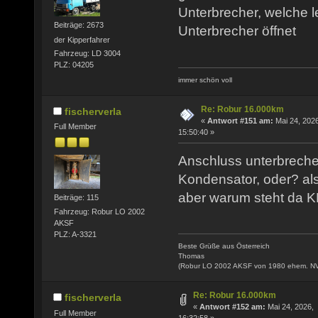
Unterbrecher, welche l
Beiträge: 2673
Unterbrecher öffnet
der Kipperfahrer
Fahrzeug: LD 3004
PLZ: 04205
immer schön voll
Re: Robur 16.000km
fischerverla
«
Antwort #151 am:
Mai 24, 2026
Full Member
15:50:40 »
Anschluss unterbrecher
Kondensator, oder? al
aber warum steht da
Beiträge: 115
Fahrzeug: Robur LO 2002
AKSF
PLZ: A-3321
Beste Grüße aus Österreich
Thomas
(Robur LO 2002 AKSF von 1980 ehem. N
Re: Robur 16.000km
fischerverla
«
Antwort #152 am:
Mai 24, 2026,
Full Member