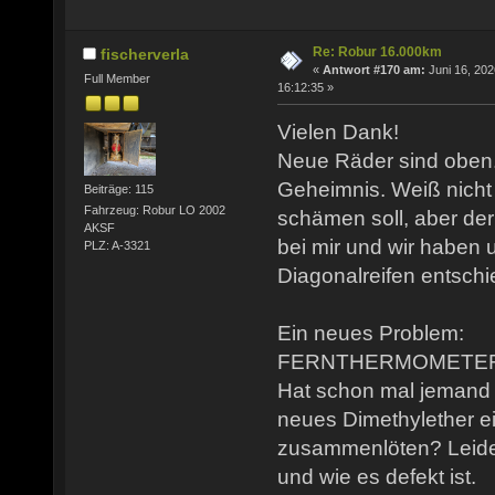
Re: Robur 16.000km
fischerverla
«
Antwort #170 am:
Juni 16, 202
Full Member
16:12:35 »
Vielen Dank!
Neue Räder sind oben.
Geheimnis. Weiß nicht 
Beiträge: 115
Fahrzeug: Robur LO 2002
schämen soll, aber der
AKSF
bei mir und wir haben u
PLZ: A-3321
Diagonalreifen entschi
Ein neues Problem:
FERNTHERMOMETER g
Hat schon mal jemand 
neues Dimethylether ei
zusammenlöten? Leider
und wie es defekt ist.