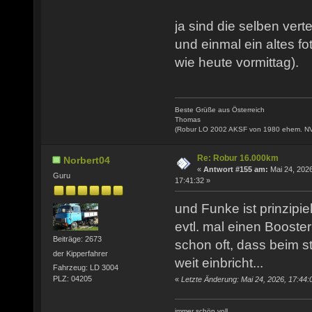
ja sind die selben verte
und einmal ein altes fo
wie heute vormittag).
Beste Grüße aus Österreich
Thomas
(Robur LO 2002 AKSF von 1980 ehem. N
Re: Robur 16.000km
Norbert04
«
Antwort #155 am:
Mai 24, 2026
Guru
17:41:32 »
und Funke ist prinzipie
evtl. mal einen Booste
Beiträge: 2673
schon oft, dass beim s
der Kipperfahrer
weit einbricht...
Fahrzeug: LD 3004
PLZ: 04205
«
Letzte Änderung: Mai 24, 2026, 17:44:
immer schön voll