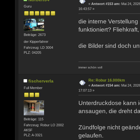
«
Antwort #153 am:
Mai 24, 2026
Guru
16:43:57 »
die interne Verstellung
funktioniert? Fliehkraf
Beiträge: 2673
der Kipperfahrer
die Bilder sind doch unt
Fahrzeug: LD 3004
PLZ: 04205
immer schön voll
Re: Robur 16.000km
fischerverla
«
Antwort #154 am:
Mai 24, 2026
Full Member
17:07:13 »
Unterdruckdose kann 
ansaugen, die dreht da
Beiträge: 115
Fahrzeug: Robur LO 2002
Zündfolge nicht geänder
AKSF
gelaufen.
PLZ: A-3321