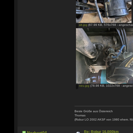
alt.jpg
(67.99 KB, 576x768 - angeschau
neu.jpg
(78.98 KB, 1022x768 - angesc
Beste Grüße aus Österreich
Thomas
(Robur LO 2002 AKSF von 1980 ehem. N
Re: Robur 16.000km
Norbert04