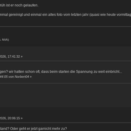
rüh ist er noch gelaufen.
einmal gereinigt und einmal ein altes foto vom letzten jahr (quasi wie heute vormittag
. NVA)
2026, 17:41:32 »
gen? wir hatten schon oft, dass beim starten die Spannung zu weit einbricht...
:44:05 von Norbert04
»
2026, 20:06:15 »
tand? Oder geht er jetzt garnicht mehr zu?