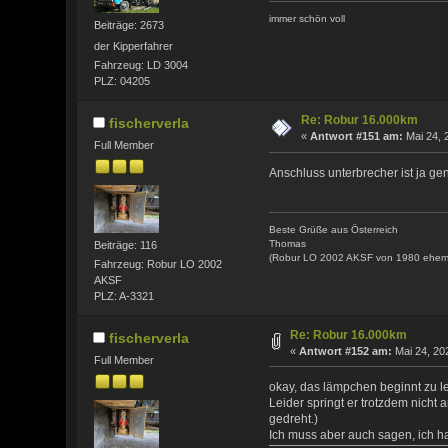
immer schön voll
Beiträge: 2673
der Kipperfahrer
Fahrzeug: LD 3004
PLZ: 04205
Re: Robur 16.000km
fischerverla
«
Antwort #151 am:
Mai 24, 
Full Member
Anschluss unterbrecher ist ja 
Beste Grüße aus Österreich
Thomas
Beiträge: 116
(Robur LO 2002 AKSF von 1980 ehem
Fahrzeug: Robur LO 2002
AKSF
PLZ: A-3321
Re: Robur 16.000km
fischerverla
«
Antwort #152 am:
Mai 24, 20
Full Member
okay, das lämpchen beginnt zu l
Leider springt er trotzdem nicht 
gedreht.)
Ich muss aber auch sagen, ich ha