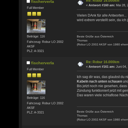
Re: Robur 16.000km
fischerverla
«
Antwort #160 am:
Mai 28, 
Full Member
Vielen DAnk für alle Antworten...
wird extrem verstellt sein, da ic
Beiträge: 116
Beste Grüße aus Österreich
Thomas
Fahrzeug: Robur LO 2002
(Robur LO 2002 AKSF von 1980 ehem
AKSF
PLZ: A-3321
Re: Robur 16.000km
fischerverla
«
Antwort #161 am:
Juni 04,
Full Member
Ich sag dir was, das glaubst du 
Kabeln nach unten schauen
und
Bis jetzt noch nie gesehen, dass 
Zündung funktioniert jetzt mit g
Das waren viele schlaflose Nächt
Beiträge: 116
Fahrzeug: Robur LO 2002
AKSF
Beste Grüße aus Österreich
PLZ: A-3321
Thomas
(Robur LO 2002 AKSF von 1980 ehem