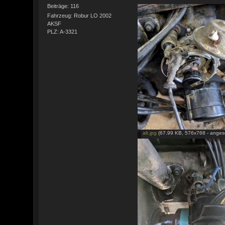
Beiträge: 116
Fahrzeug: Robur LO 2002
AKSF
PLZ: A-3321
alt.jpg
(67.99 KB, 576x768 - anges