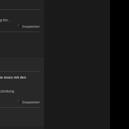
 hin...
Gespeichert
pe muss mit den
orzündung.
Gespeichert