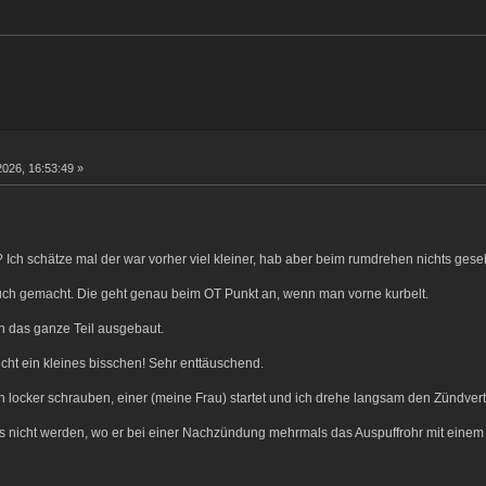
2026, 16:53:49 »
? Ich schätze mal der war vorher viel kleiner, hab aber beim rumdrehen nichts ges
uch gemacht. Die geht genau beim OT Punkt an, wenn man vorne kurbelt.
ch das ganze Teil ausgebaut.
cht ein kleines bisschen! Sehr enttäuschend.
locker schrauben, einer (meine Frau) startet und ich drehe langsam den Zündverte
s nicht werden, wo er bei einer Nachzündung mehrmals das Auspuffrohr mit einem