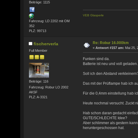
Beiträge: 1115
VEB Glasperle
Fahrzeug: LD 2202 mit OM
352
PLZ: 99713
Re: Robur 16.000km
fischerverla
«
Antwort #157 am:
Mai 25, 
Full Member
Funken sind da.
Batterie ist neu und voll geladen.
Soll ich den Abstand verkleinern
Beiträge: 116
Das mit der Prüflampe hab ich a
Fahrzeug: Robur LO 2002
AKSF
Für die 0,4mm einstellung hab i
PLZ: A-3321
Heute nochmal versucht. Zuckt ni
Hab schon daran gedacht einfach 
GUTE/SCHLECHTE Idee?
Aber schlimmer als gestern kann
heruntergeschossen hat.