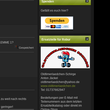
Spenden
Gefällt es euch hier?
Ersatzteile für Robur
 KLEMME 1?
Gespeichert
Oldtimerlaedchen-Schirge
Anton Jäckel
oldtimerlaedchen@yahoo.de
www.oldtimerlaedchen.de
Tel: 01737662947
Bestellungen per E-Mail mit
° zu weit nach rechts
Teilenummern aus dem letzten
Ersatzteilkatalog oder direkt im
 geringer!
Online-Shop