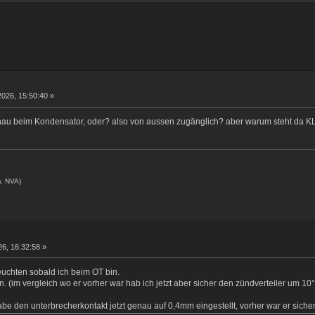
2026, 15:50:40 »
genau beim Kondensator, oder? also von aussen zugänglich? aber warum steht da
. NVA)
26, 16:32:58 »
euchten sobald ich beim OT bin.
an. (im vergleich wo er vorher war hab ich jetzt aber sicher den zündverteiler um 10
be den unterbrecherkontakt jetzt genau auf 0,4mm eingestellt, vorher war er sicher