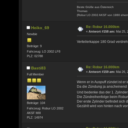
Beste Grüße aus Österreich
Thomas
(Robur LO 2002 AKSF von 1980 ehem
Re: Robur 16.000km
Heiko_69
«
Antwort #158 am:
Mai 25, 
Newbie
Verteilerkappe 180 Grad verdreh
Beiträge: 9
Fahrzeug: LO 2002 LF8
PLZ: 02788
Re: Robur 16.000km
Basti83
«
Antwort #159 am:
Mai 26, 
Full Member
Wenn er in Auspuff zündet ist er i
Da die Zündung ja anscheinend ko
Und bedenke das der 1. Zylinder
Die Zündreihenfolge beim Robur-M
Der erste Zylinder befindet sich
Beiträge: 104
Gezählt wird von hinten nach vor
Fahrzeug: Robur LO 2002
AKSF MIII
PLZ: 14974