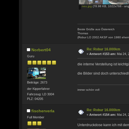
neu.jpg
(78.98 KB, 1022x768 - ang
Beste Grüße aus Österreich
Thomas
(Robur LO 2002 AKSF von 1980 ehem
Re: Robur 16.000km
Norbert04
«
Antwort #153 am:
Mai 24, 
Guru
die interne Verstellung ist leicht
die Bilder sind doch unterschiedli
Beiträge: 2673
der Kipperfahrer
immer schön voll
Fahrzeug: LD 3004
PLZ: 04205
Re: Robur 16.000km
fischerverla
«
Antwort #154 am:
Mai 24, 
Full Member
Unterdruckdose kann ich mit dem