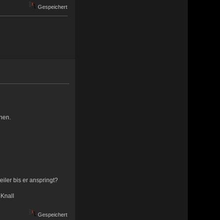
Gespeichert
ehen.
iler bis er anspringt?
 Knall
Gespeichert