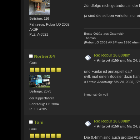
Zündfolge nicht geändert, in der f
ja sind die selben verteiler, nur 
Beiträge: 116
Fahrzeug: Robur LO 2002
AKSF
Beste Grüße aus Österreich
PLZ: A-3321
Thomas
(Robur LO 2002 AKSF von 1980 ehem
Re: Robur 16.000km
Norbert04
«
Antwort #155 am:
Mai 24, 
Guru
und Funke ist prinzipiell da?
evtl. mal einen Booster dazu hän
«
Letzte Änderung: Mai 24, 2026, 17
Beiträge: 2673
immer schön voll
der Kipperfahrer
Fahrzeug: LD 3004
PLZ: 04205
Re: Robur 16.000km
Toni
«
Antwort #156 am:
Mai 24, 
Guru
Die 0,4mm sind auch größter Abs