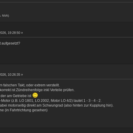
. NVA)
2026, 19:28:50 »
t aufgesetzt?
2026, 10:26:35 »
m falschen Takt, oder extrem verstellt.
rrekt ist Zündreihenfolge inkl Verteile prüfen.
 der am Getriebe ist
otor (z.B. LO 1801, LO 2002, Motor LO 4/2) lautet 1 - 3 - 4 - 2.
 dabei motorseitig direkt am Schwungrad (also hinten zur Kupplung hin).
ne (in Fahrtrichtung gesehen)