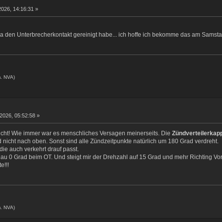
2026, 14:16:31 »
h ja den Unterbrecherkontakt gereinigt habe... ich hoffe ich bekomme das am Samstag
. NVA)
 2026, 05:52:58 »
nicht! Wie immer war es menschliches Versagen meinerseits. Die
Zündverteilerkap
 nicht nach oben. Sonst sind alle Zündzeitpunkte natürlich um 180 Grad verdreht.
die auch verkehrt drauf passt.
enau 0 Grad beim OT. Und steigt mir der Drehzahl auf 15 Grad und mehr Richting V
e!!!
. NVA)