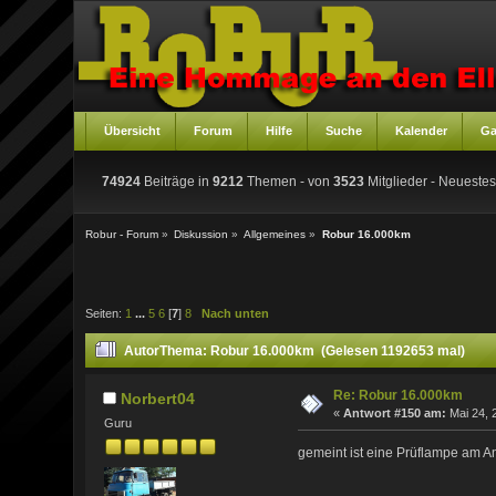
Übersicht
Forum
Hilfe
Suche
Kalender
Ga
74924
Beiträge in
9212
Themen - von
3523
Mitglieder
- Neuestes
Robur - Forum
»
Diskussion
»
Allgemeines
»
Robur 16.000km
Seiten:
1
...
5
6
[
7
]
8
Nach unten
Autor
Thema: Robur 16.000km (Gelesen 1192653 mal)
Re: Robur 16.000km
Norbert04
«
Antwort #150 am:
Mai 24, 
Guru
gemeint ist eine Prüflampe am An