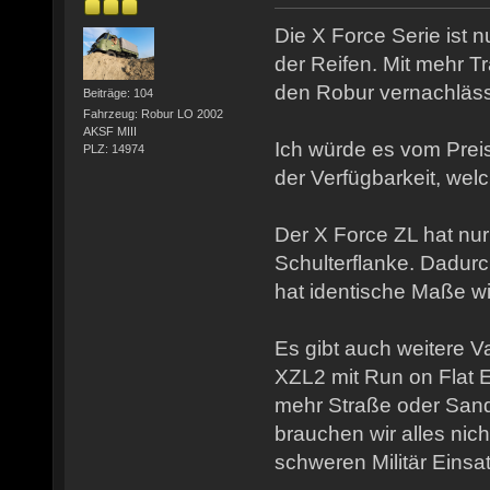
Die X Force Serie ist 
der Reifen. Mit mehr Tra
den Robur vernachläss
Beiträge: 104
Fahrzeug: Robur LO 2002
AKSF MIII
Ich würde es vom Pre
PLZ: 14974
der Verfügbarkeit, we
Der X Force ZL hat nur
Schulterflanke. Dadurc
hat identische Maße wi
Es gibt auch weitere V
XZL2 mit Run on Flat E
mehr Straße oder San
brauchen wir alles nicht
schweren Militär Einsa