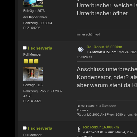
Unterbrecher, welche l
Beiträge: 2673
Unterbrecher öffnet
der Kipperfahrer
Fahrzeug: LD 3004
PLZ: 04205
immer schön voll
Re: Robur 16.000km
fischerverla
«
Antwort #151 am:
Mai 24, 2026
Full Member
15:50:40 »
Anschluss unterbrecher
Kondensator, oder? al
aber warum steht da
Beiträge: 115
Fahrzeug: Robur LO 2002
AKSF
PLZ: A-3321
Beste Grüße aus Österreich
Thomas
(Robur LO 2002 AKSF von 1980 ehem. N
Re: Robur 16.000km
fischerverla
«
Antwort #152 am:
Mai 24, 2026,
Full Member