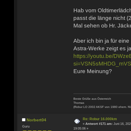
Hab vom Oldtimerlädch
passt die länge nicht (
Mal sehen ob Hr. Jäcke
Aber ich bin ja für ein
Astra-Werke zeigt es ja
https://youtu.be/DW
si=VSN5sMHDG_mVS
Eure Meinung?
Beste Grüße aus Österreich
Thomas
(Robur LO 2002 AKSF von 1980 ehem. N
Re: Robur 16.000km
Norbert04
«
Antwort #171 am:
Juni 16, 202
Guru
19:05:06 »