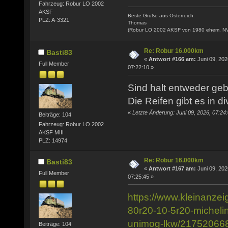
Fahrzeug: Robur LO 2002
AKSF
Beste Grüße aus Österreich
PLZ: A-3321
Thomas
(Robur LO 2002 AKSF von 1980 ehem. N
Re: Robur 16.000km
Basti83
«
Antwort #166 am:
Juni 09, 202
Full Member
07:22:10 »
Sind halt entweder geb
Die Reifen gibt es in 
«
Letzte Änderung: Juni 09, 2026, 07:24
Beiträge: 104
Fahrzeug: Robur LO 2002
AKSF MIII
PLZ: 14974
Re: Robur 16.000km
Basti83
«
Antwort #167 am:
Juni 09, 202
Full Member
07:25:45 »
https://www.kleinanzei
80r20-10-5r20-micheli
unimog-lkw/21752066
Beiträge: 104