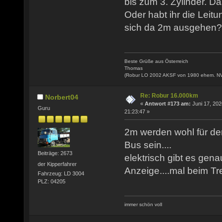
bis zum 3. Zylinder. Da
Oder habt ihr die Leitu
sich da 2m ausgehen?
Beste Grüße aus Österreich
Thomas
(Robur LO 2002 AKSF von 1980 ehem. N
Re: Robur 16.000km
Norbert04
«
Antwort #173 am:
Juni 17, 202
Guru
21:23:47 »
2m werden wohl für de
Bus sein....
Beiträge: 2673
elektrisch gibt es gena
der Kipperfahrer
Anzeige....mal beim T
Fahrzeug: LD 3004
PLZ: 04205
immer schön voll