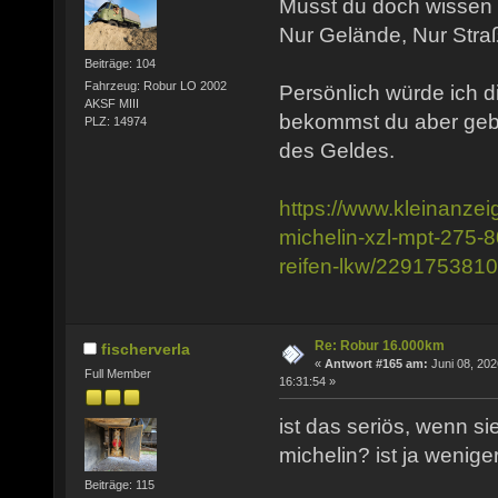
Musst du doch wissen w
Nur Gelände, Nur Stra
Beiträge: 104
Fahrzeug: Robur LO 2002
Persönlich würde ich d
AKSF MIII
bekommst du aber gebr
PLZ: 14974
des Geldes.
https://www.kleinanzei
michelin-xzl-mpt-275-8
reifen-lkw/229175381
Re: Robur 16.000km
fischerverla
«
Antwort #165 am:
Juni 08, 202
Full Member
16:31:54 »
ist das seriös, wenn sie
michelin? ist ja weniger
Beiträge: 115