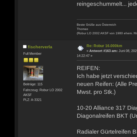
reingeschummelt... jede
Beste Grüße aus Österreich
Thomas
(Robur LO 2002 AKSF von 1980 ehem. N
Re: Robur 16.000km
fischerverla
«
Antwort #163 am:
Juni 08, 202
Full Member
14:22:47 »
REIFEN:
Ich habe jetzt verschi
neuen Reifen: (Alle Pr
Beiträge: 115
Fahrzeug: Robur LO 2002
Mwst. pro Stk.)
AKSF
PLZ: A-3321
10-20 Alliance 317 Di
Diagonalreifen BKT (
Radialer Gürtelreifen