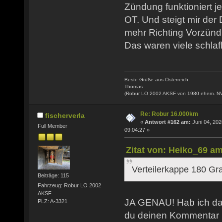
Zündung funktioniert j
OT. Und steigt mir der
mehr Richting Vorzünd
Das waren viele schlaf
Beste Grüße aus Österreich
Thomas
(Robur LO 2002 AKSF von 1980 ehem. N
Re: Robur 16.000km
fischerverla
«
Antwort #162 am:
Juni 04, 202
Full Member
09:04:27 »
Zitat von: Heiko_69 am
Verteilerkappe 180 Gr
Beiträge: 115
Fahrzeug: Robur LO 2002
AKSF
JA GENAU! Hab ich das
PLZ: A-3321
du deinen Kommentar 