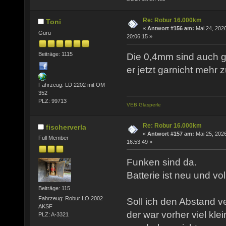
Re: Robur 16.000km
Toni
«
Antwort #156 am:
Mai 24, 2026
Guru
20:06:15 »
Beiträge: 1115
Die 0,4mm sind auch g
er jetzt garnicht mehr 
Fahrzeug: LD 2202 mit OM
352
PLZ: 99713
VEB Glasperle
Re: Robur 16.000km
fischerverla
«
Antwort #157 am:
Mai 25, 2026
Full Member
16:53:49 »
Funken sind da.
Batterie ist neu und vo
Beiträge: 115
Fahrzeug: Robur LO 2002
Soll ich den Abstand v
AKSF
der war vorher viel kle
PLZ: A-3321