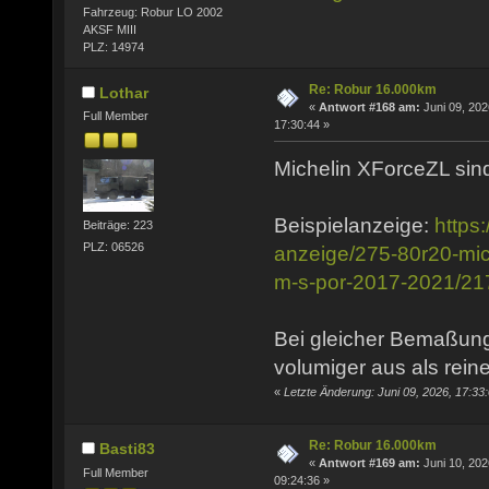
Fahrzeug: Robur LO 2002
AKSF MIII
PLZ: 14974
Re: Robur 16.000km
Lothar
«
Antwort #168 am:
Juni 09, 202
Full Member
17:30:44 »
Michelin XForceZL sind
Beispielanzeige:
https
Beiträge: 223
PLZ: 06526
anzeige/275-80r20-mich
m-s-por-2017-2021/2
Bei gleicher Bemaßung
volumiger aus als rein
«
Letzte Änderung: Juni 09, 2026, 17:33
Re: Robur 16.000km
Basti83
«
Antwort #169 am:
Juni 10, 202
Full Member
09:24:36 »