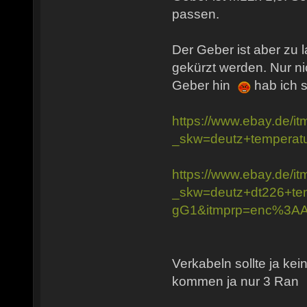
passen.
Der Geber ist aber zu 
gekürzt werden. Nur nic
Geber hin
hab ich s
https://www.ebay.de/
_skw=deutz+temper
https://www.ebay.de/
_skw=deutz+dt226+
gG1&itmprp=enc%3
Verkabeln sollte ja ke
kommen ja nur 3 Ran