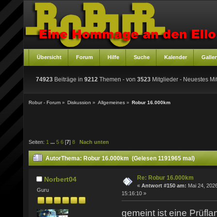
Übersicht
Forum
Hilfe
Suche
Kalender
Galler
74923
Beiträge in
9212
Themen - von
3523
Mitglieder
- Neuestes Mit
Robur - Forum
»
Diskussion
»
Allgemeines
»
Robur 16.000km
Seiten:
1
...
5
6
[
7
]
8
Nach unten
Autor
Thema: Robur 16.000km (Gelesen 1191965 mal)
Re: Robur 16.000km
Norbert04
«
Antwort #150 am:
Mai 24, 2026
Guru
15:16:10 »
gemeint ist eine Prüf