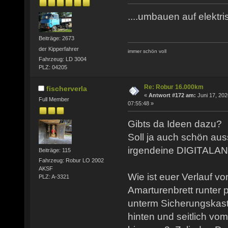
....umbauen auf elektris
Beiträge: 2673
der Kipperfahrer
immer schön voll
Fahrzeug: LD 3004
PLZ: 04205
Re: Robur 16.000km
fischerverla
«
Antwort #172 am:
Juni 17, 202
Full Member
07:55:48 »
Gibts da Ideen dazu?
Soll ja auch schön aus
irgendeine DIGITALAN
Beiträge: 115
Fahrzeug: Robur LO 2002
AKSF
Wie ist euer Verlauf 
PLZ: A-3321
Amarturenbrett runter p
unterm Sicherungskas
hinten und seitlich vo