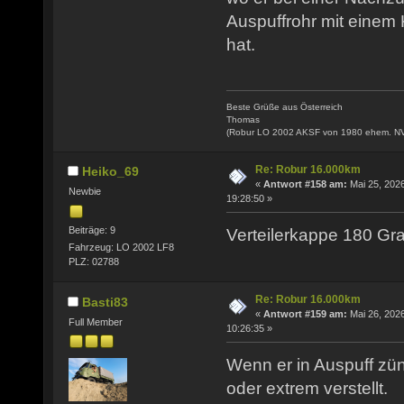
Auspuffrohr mit einem
hat.
Beste Grüße aus Österreich
Thomas
(Robur LO 2002 AKSF von 1980 ehem. N
Re: Robur 16.000km
Heiko_69
«
Antwort #158 am:
Mai 25, 2026
Newbie
19:28:50 »
Beiträge: 9
Verteilerkappe 180 Gra
Fahrzeug: LO 2002 LF8
PLZ: 02788
Re: Robur 16.000km
Basti83
«
Antwort #159 am:
Mai 26, 2026
Full Member
10:26:35 »
Wenn er in Auspuff zünd
oder extrem verstellt.