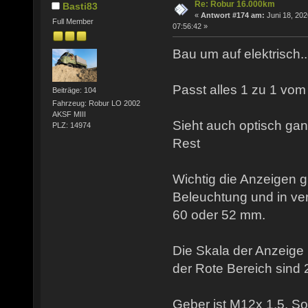
Re: Robur 16.000km
Basti83
«
Antwort #174 am:
Juni 18, 202
Full Member
07:56:42 »
Bau um auf elektrisch...
Passt alles 1 zu 1 vom 
Beiträge: 104
Fahrzeug: Robur LO 2002
AKSF MIII
Sieht auch optisch ga
PLZ: 14974
Rest
Wichtig die Anzeigen g
Beleuchtung und in v
60 oder 52 mm.
Die Skala der Anzeige 
der Rote Bereich sind 
Geber ist M12x 1,5. So