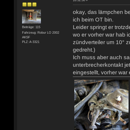
16:32:58 »
okay, das lämpchen be
ich beim OT bin.
Leider springt er trotz
Beiträge: 115
Fahrzeug: Robur LO 2002
wo er vorher war hab ic
AKSF
zündverteiler um 10° z
PLZ: A-3321
gedreht.)
Ich muss aber auch sa
unterbrecherkontakt j
eingestellt, vorher war 