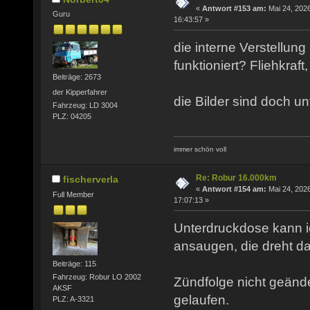
«
Antwort #153 am:
Mai 24, 2026
Guru
16:43:57 »
die interne Verstellung
funktioniert? Fliehkraf
Beiträge: 2673
der Kipperfahrer
die Bilder sind doch unt
Fahrzeug: LD 3004
PLZ: 04205
immer schön voll
Re: Robur 16.000km
fischerverla
«
Antwort #154 am:
Mai 24, 2026
Full Member
17:07:13 »
Unterdruckdose kann 
ansaugen, die dreht da
Beiträge: 115
Fahrzeug: Robur LO 2002
Zündfolge nicht geänder
AKSF
gelaufen.
PLZ: A-3321