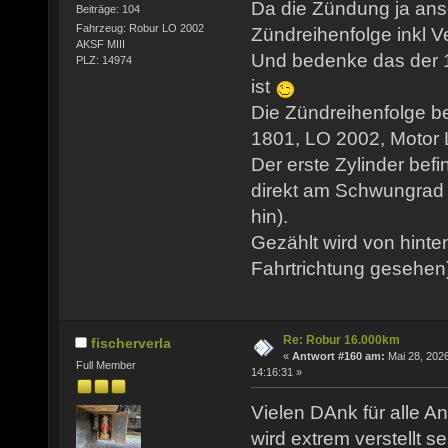
Da die Zündung ja ansc
Beiträge: 104
Fahrzeug: Robur LO 2002
Zündreihenfolge inkl Ve
AKSF MIII
Und bedenke das der 1
PLZ: 14974
ist
Die Zündreihenfolge b
1801, LO 2002, Motor LO
Der erste Zylinder befi
direkt am Schwungrad 
hin).
Gezählt wird von hinte
Fahrtrichtung gesehen
Re: Robur 16.000km
fischerverla
«
Antwort #160 am:
Mai 28, 2026
Full Member
14:16:31 »
Vielen DAnk für alle An
wird extrem verstellt se