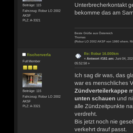
Unterbrecherkontakt ger
Beiträge: 115
Fahrzeug: Robur LO 2002
bekomme das am Samst
AKSF
PLZ: A-3321
Beste Grüße aus Österreich
Thomas
(Robur LO 2002 AKSF von 1980 ehem. N
Re: Robur 16.000km
fischerverla
«
Antwort #161 am:
Juni 04, 202
Full Member
05:52:58 »
Ich sag dir was, das g
war es menschliches V
Zündverteilerkappe 
Beiträge: 115
Fahrzeug: Robur LO 2002
unten schauen
und ni
AKSF
alle Zündzeitpunkte na
PLZ: A-3321
verdreht.
Bis jetzt noch nie ges
verkehrt drauf passt.