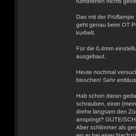
rumdrehen nichts ges
Das mit der Prüflampe
geht genau beim OT P
kurbelt.
Für die 0,4mm einstell
ausgebaut.
Heute nochmal versucht
bisschen! Sehr enttäu
Hab schon daran gedac
schrauben, einer (mein
drehe langsam den Zünd
anspringt? GUTE/SC
Aber schlimmer als ge
wo er bei einer Nach