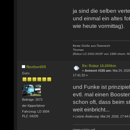
ja sind die selben verte
und einmal ein altes fo
wie heute vormittag).
Beste Grüße aus Österreich
Thomas
(Robur LO 2002 AKSF von 1980 ehem. N
Re: Robur 16.000km
Norbert04
«
Antwort #155 am:
Mai 24, 2026
Guru
17:41:32 »
und Funke ist prinzipie
evtl. mal einen Booste
Beiträge: 2673
schon oft, dass beim s
der Kipperfahrer
weit einbricht...
Fahrzeug: LD 3004
PLZ: 04205
«
Letzte Änderung: Mai 24, 2026, 17:44:
immer schön voll