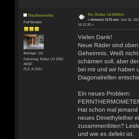
Re: Robur 16.000km
fischerverla
«
Antwort #170 am:
Juni 16, 202
Full Member
16:12:35 »
Vielen Dank!
Neue Räder sind oben.
Geheimnis. Weiß nicht 
Beiträge: 115
Fahrzeug: Robur LO 2002
schämen soll, aber der
AKSF
bei mir und wir haben u
PLZ: A-3321
Diagonalreifen entschi
Ein neues Problem:
FERNTHERMOMETER g
Hat schon mal jemand 
neues Dimethylether ei
zusammenlöten? Leider
und wie es defekt ist.