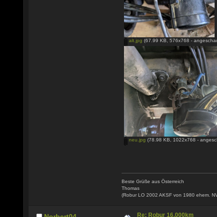
alt.jpg
(67.99 KB, 576x768 - angeschau
neu.jpg
(78.98 KB, 1022x768 - angesc
Beste Grüße aus Österreich
Thomas
(Robur LO 2002 AKSF von 1980 ehem. N
Re: Robur 16.000km
Norbert04