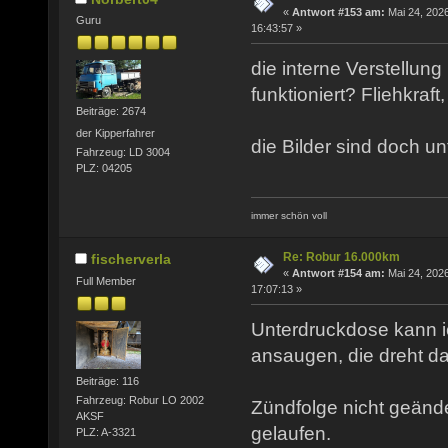
«
Antwort #153 am:
Mai 24, 2026
Guru
16:43:57 »
die interne Verstellung
funktioniert? Fliehkraf
Beiträge: 2674
der Kipperfahrer
die Bilder sind doch unt
Fahrzeug: LD 3004
PLZ: 04205
immer schön voll
Re: Robur 16.000km
fischerverla
«
Antwort #154 am:
Mai 24, 2026
Full Member
17:07:13 »
Unterdruckdose kann 
ansaugen, die dreht da
Beiträge: 116
Fahrzeug: Robur LO 2002
Zündfolge nicht geänder
AKSF
gelaufen.
PLZ: A-3321