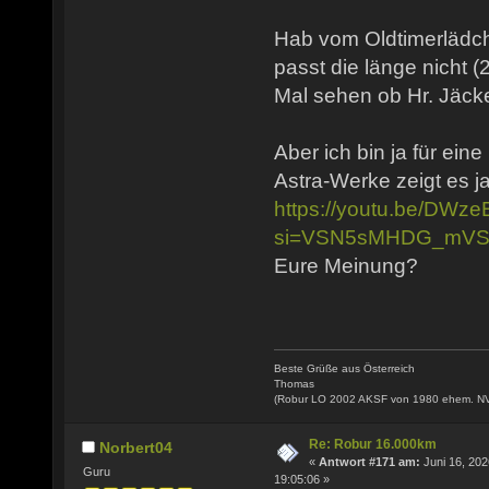
Hab vom Oldtimerlädch
passt die länge nicht (
Mal sehen ob Hr. Jäcke
Aber ich bin ja für ein
Astra-Werke zeigt es ja
https://youtu.be/DW
si=VSN5sMHDG_mVS
Eure Meinung?
Beste Grüße aus Österreich
Thomas
(Robur LO 2002 AKSF von 1980 ehem. N
Re: Robur 16.000km
Norbert04
«
Antwort #171 am:
Juni 16, 202
Guru
19:05:06 »