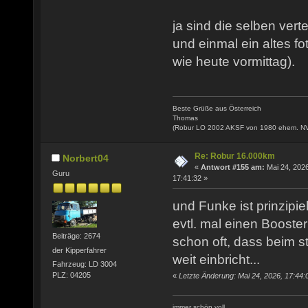
ja sind die selben verte
und einmal ein altes fo
wie heute vormittag).
Beste Grüße aus Österreich
Thomas
(Robur LO 2002 AKSF von 1980 ehem. N
Re: Robur 16.000km
Norbert04
«
Antwort #155 am:
Mai 24, 2026
Guru
17:41:32 »
und Funke ist prinzipie
evtl. mal einen Booste
Beiträge: 2674
schon oft, dass beim s
der Kipperfahrer
weit einbricht...
Fahrzeug: LD 3004
PLZ: 04205
«
Letzte Änderung: Mai 24, 2026, 17:44:
immer schön voll