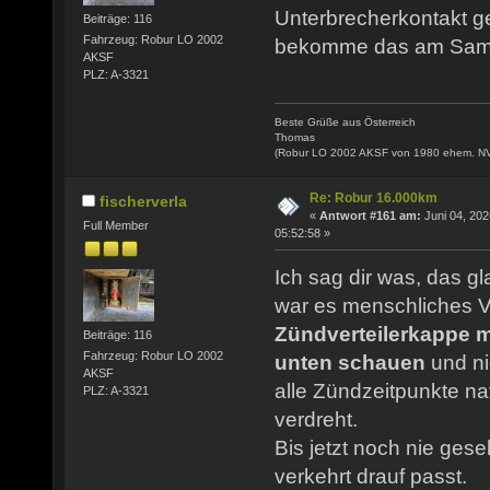
Unterbrecherkontakt ger
Beiträge: 116
Fahrzeug: Robur LO 2002
bekomme das am Samst
AKSF
PLZ: A-3321
Beste Grüße aus Österreich
Thomas
(Robur LO 2002 AKSF von 1980 ehem. N
Re: Robur 16.000km
fischerverla
«
Antwort #161 am:
Juni 04, 202
Full Member
05:52:58 »
Ich sag dir was, das g
war es menschliches V
Zündverteilerkappe 
Beiträge: 116
Fahrzeug: Robur LO 2002
unten schauen
und ni
AKSF
alle Zündzeitpunkte na
PLZ: A-3321
verdreht.
Bis jetzt noch nie ges
verkehrt drauf passt.