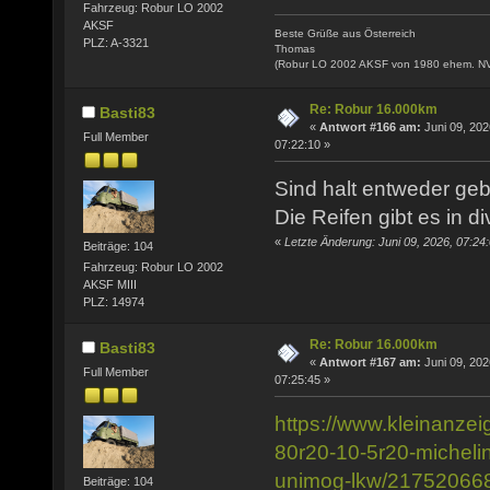
Fahrzeug: Robur LO 2002
AKSF
Beste Grüße aus Österreich
PLZ: A-3321
Thomas
(Robur LO 2002 AKSF von 1980 ehem. N
Re: Robur 16.000km
Basti83
«
Antwort #166 am:
Juni 09, 202
Full Member
07:22:10 »
Sind halt entweder geb
Die Reifen gibt es in 
«
Letzte Änderung: Juni 09, 2026, 07:24
Beiträge: 104
Fahrzeug: Robur LO 2002
AKSF MIII
PLZ: 14974
Re: Robur 16.000km
Basti83
«
Antwort #167 am:
Juni 09, 202
Full Member
07:25:45 »
https://www.kleinanzei
80r20-10-5r20-micheli
unimog-lkw/21752066
Beiträge: 104