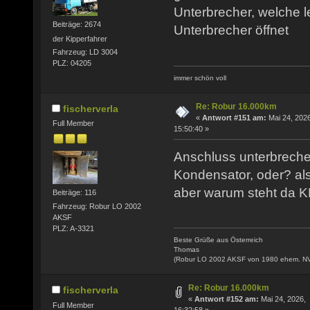
Unterbrecher, welche l
Beiträge: 2674
Unterbrecher öffnet
der Kipperfahrer
Fahrzeug: LD 3004
PLZ: 04205
immer schön voll
Re: Robur 16.000km
fischerverla
«
Antwort #151 am:
Mai 24, 2026
Full Member
15:50:40 »
Anschluss unterbrecher
Kondensator, oder? al
aber warum steht da
Beiträge: 116
Fahrzeug: Robur LO 2002
AKSF
PLZ: A-3321
Beste Grüße aus Österreich
Thomas
(Robur LO 2002 AKSF von 1980 ehem. N
Re: Robur 16.000km
fischerverla
«
Antwort #152 am:
Mai 24, 2026,
Full Member