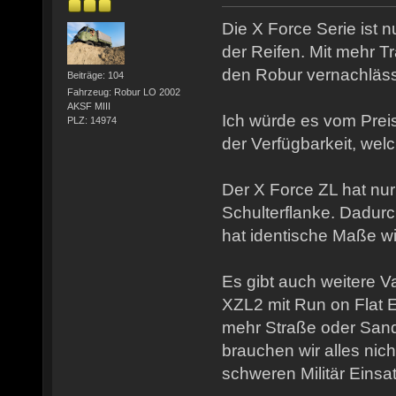
Die X Force Serie ist 
der Reifen. Mit mehr Tra
den Robur vernachläss
Beiträge: 104
Fahrzeug: Robur LO 2002
AKSF MIII
Ich würde es vom Pre
PLZ: 14974
der Verfügbarkeit, we
Der X Force ZL hat nur
Schulterflanke. Dadurc
hat identische Maße wi
Es gibt auch weitere V
XZL2 mit Run on Flat E
mehr Straße oder San
brauchen wir alles nicht
schweren Militär Einsa