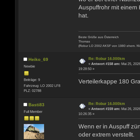
Auspuffrohr mit einem
hat.
Beste Grüße aus Österreich
Thomas
(Robur LO 2002 AKSF von 1980 ehem. N
Re: Robur 16.000km
Heiko_69
«
Antwort #158 am:
Mai 25, 2026
Newbie
19:28:50 »
Beiträge: 9
Verteilerkappe 180 Gra
Fahrzeug: LO 2002 LF8
PLZ: 02788
Re: Robur 16.000km
Basti83
«
Antwort #159 am:
Mai 26, 2026
Full Member
10:26:35 »
Wenn er in Auspuff zünd
oder extrem verstellt.