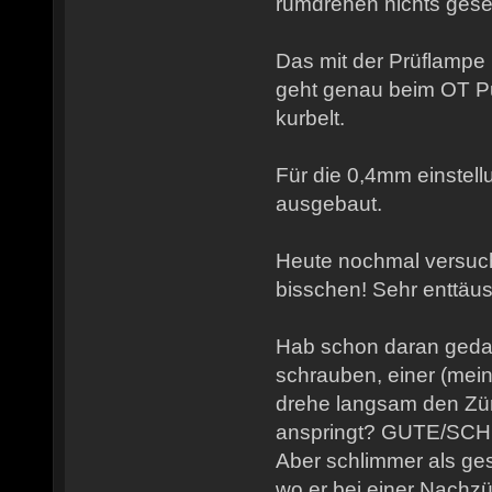
rumdrehen nichts ges
Das mit der Prüflampe
geht genau beim OT P
kurbelt.
Für die 0,4mm einstell
ausgebaut.
Heute nochmal versucht
bisschen! Sehr enttäu
Hab schon daran gedac
schrauben, einer (mein
drehe langsam den Zünd
anspringt? GUTE/SC
Aber schlimmer als ge
wo er bei einer Nach