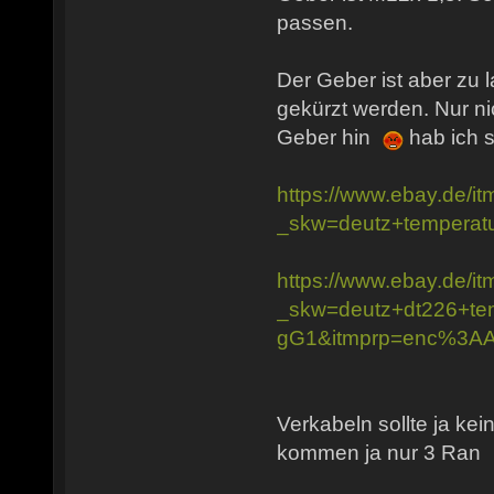
passen.
Der Geber ist aber zu 
gekürzt werden. Nur nic
Geber hin
hab ich s
https://www.ebay.de/
_skw=deutz+temper
https://www.ebay.de/
_skw=deutz+dt226+
gG1&itmprp=enc%3
Verkabeln sollte ja ke
kommen ja nur 3 Ran