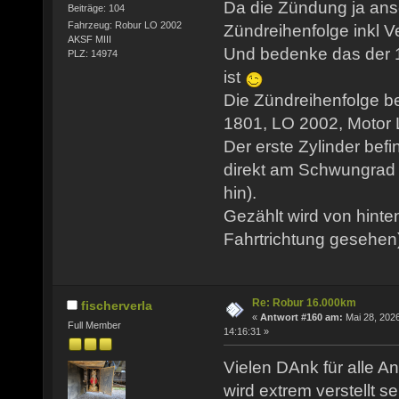
Da die Zündung ja ansc
Beiträge: 104
Fahrzeug: Robur LO 2002
Zündreihenfolge inkl Ve
AKSF MIII
Und bedenke das der 1
PLZ: 14974
ist
Die Zündreihenfolge b
1801, LO 2002, Motor LO
Der erste Zylinder befi
direkt am Schwungrad 
hin).
Gezählt wird von hinte
Fahrtrichtung gesehen
Re: Robur 16.000km
fischerverla
«
Antwort #160 am:
Mai 28, 2026
Full Member
14:16:31 »
Vielen DAnk für alle An
wird extrem verstellt se