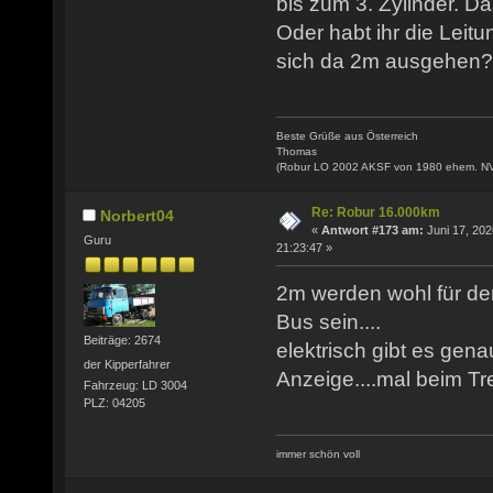
bis zum 3. Zylinder. Da
Oder habt ihr die Leitu
sich da 2m ausgehen?
Beste Grüße aus Österreich
Thomas
(Robur LO 2002 AKSF von 1980 ehem. N
Re: Robur 16.000km
Norbert04
«
Antwort #173 am:
Juni 17, 202
Guru
21:23:47 »
2m werden wohl für de
Bus sein....
Beiträge: 2674
elektrisch gibt es gena
der Kipperfahrer
Anzeige....mal beim T
Fahrzeug: LD 3004
PLZ: 04205
immer schön voll