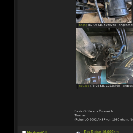
alt.jpg
(67.99 KB, 576x768 - angeschau
neu.jpg
(78.98 KB, 1022x768 - angesc
Beste Grüße aus Österreich
Thomas
(Robur LO 2002 AKSF von 1980 ehem. N
Re: Robur 16.000km
Norbert04