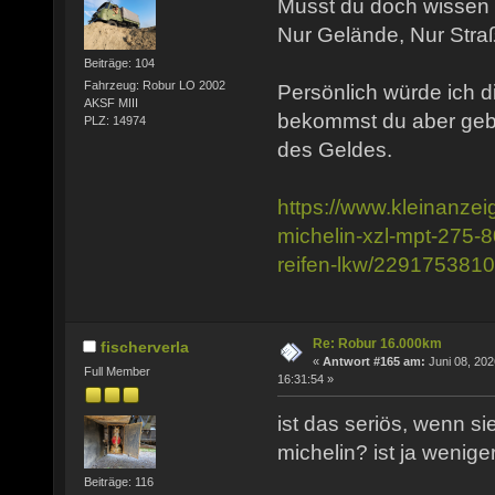
Musst du doch wissen w
Nur Gelände, Nur Stra
Beiträge: 104
Fahrzeug: Robur LO 2002
Persönlich würde ich d
AKSF MIII
bekommst du aber gebr
PLZ: 14974
des Geldes.
https://www.kleinanzei
michelin-xzl-mpt-275-8
reifen-lkw/229175381
Re: Robur 16.000km
fischerverla
«
Antwort #165 am:
Juni 08, 202
Full Member
16:31:54 »
ist das seriös, wenn sie
michelin? ist ja weniger
Beiträge: 116