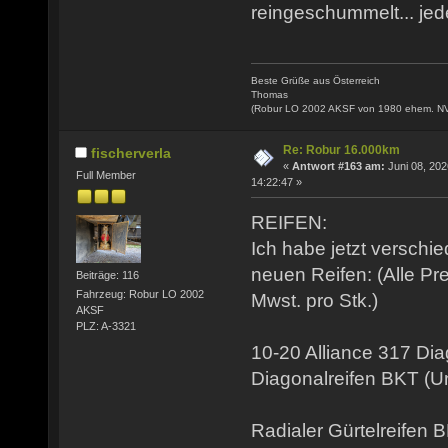
reingeschummelt... jede
Beste Grüße aus Österreich
Thomas
(Robur LO 2002 AKSF von 1980 ehem. N
Re: Robur 16.000km
fischerverla
«
Antwort #163 am:
Juni 08, 202
Full Member
14:22:47 »
REIFEN:
Ich habe jetzt verschi
neuen Reifen: (Alle Pr
Beiträge: 116
Fahrzeug: Robur LO 2002
Mwst. pro Stk.)
AKSF
PLZ: A-3321
10-20 Alliance 317 Di
Diagonalreifen BKT (
Radialer Gürtelreifen