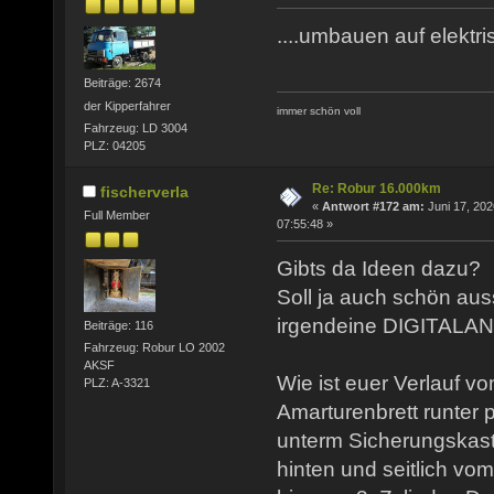
....umbauen auf elektris
Beiträge: 2674
der Kipperfahrer
immer schön voll
Fahrzeug: LD 3004
PLZ: 04205
Re: Robur 16.000km
fischerverla
«
Antwort #172 am:
Juni 17, 202
Full Member
07:55:48 »
Gibts da Ideen dazu?
Soll ja auch schön aus
irgendeine DIGITALAN
Beiträge: 116
Fahrzeug: Robur LO 2002
AKSF
Wie ist euer Verlauf 
PLZ: A-3321
Amarturenbrett runter p
unterm Sicherungskas
hinten und seitlich vo