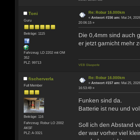
Re: Robur 16.000km
Toni
«
Antwort #156 am:
Mai 24, 2026
Guru
20:06:15 »
Beiträge: 1115
Die 0,4mm sind auch g
er jetzt garnicht mehr 
Fahrzeug: LD 2202 mit OM
352
PLZ: 99713
VEB Glasperle
Re: Robur 16.000km
fischerverla
«
Antwort #157 am:
Mai 25, 2026
Full Member
16:53:49 »
Funken sind da.
Batterie ist neu und vo
Beiträge: 116
Fahrzeug: Robur LO 2002
Soll ich den Abstand v
AKSF
der war vorher viel kle
PLZ: A-3321