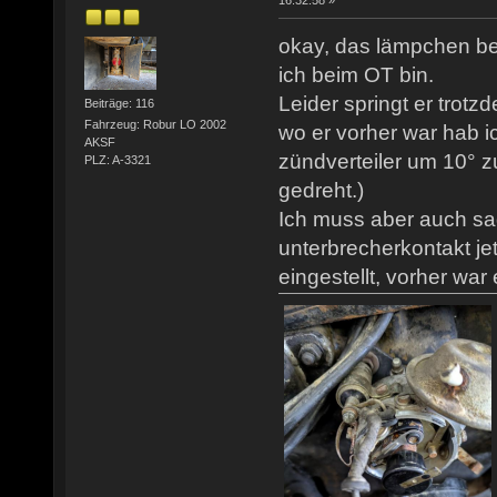
16:32:58 »
okay, das lämpchen be
ich beim OT bin.
Leider springt er trotz
Beiträge: 116
Fahrzeug: Robur LO 2002
wo er vorher war hab ic
AKSF
zündverteiler um 10° z
PLZ: A-3321
gedreht.)
Ich muss aber auch sa
unterbrecherkontakt j
eingestellt, vorher war 