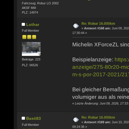
Fahrzeug: Robur LO 2002
AKSF MIII
PLZ: 14974
Re: Robur 16.000km
Lothar
«
Antwort #168 am:
Juni 09, 202
Full Member
17:30:44 »
Michelin XForceZL sind
Beispielanzeige:
https
Beiträge: 223
PLZ: 06526
anzeige/275-80r20-mich
m-s-por-2017-2021/2
Bei gleicher Bemaßung
volumiger aus als rein
«
Letzte Änderung: Juni 09, 2026, 17:33
Re: Robur 16.000km
Basti83
«
Antwort #169 am:
Juni 10, 202
Full Member
09:24:36 »