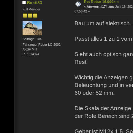
Re: Robur 16.000km
Basti83
«
Antwort #174 am:
Juni 18, 202
Full Member
07:56:42 »
Bau um auf elektrisch...
Passt alles 1 zu 1 vom 
Beiträge: 104
Fahrzeug: Robur LO 2002
AKSF MIII
Sieht auch optisch ga
PLZ: 14974
Rest
Wichtig die Anzeigen g
Beleuchtung und in v
60 oder 52 mm.
Die Skala der Anzeige 
der Rote Bereich sind 
Geber ist M12x 1,5. So