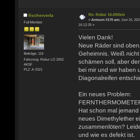
Re: Robur 16.000km
fischerverla
«
Antwort #170 am:
Juni 16, 202
Full Member
16:12:35 »
Vielen Dank!
Neue Räder sind oben.
Geheimnis. Weiß nicht 
Beiträge: 116
Fahrzeug: Robur LO 2002
schämen soll, aber der
AKSF
bei mir und wir haben u
PLZ: A-3321
Diagonalreifen entschi
Ein neues Problem:
FERNTHERMOMETER g
Hat schon mal jemand 
neues Dimethylether ei
zusammenlöten? Leider
und wie es defekt ist.