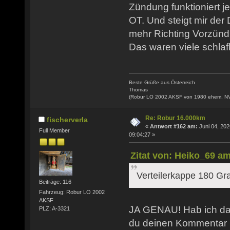
Zündung funktioniert j
OT. Und steigt mir der
mehr Richting Vorzünd
Das waren viele schlaf
Beste Grüße aus Österreich
Thomas
(Robur LO 2002 AKSF von 1980 ehem. N
Re: Robur 16.000km
fischerverla
«
Antwort #162 am:
Juni 04, 202
Full Member
09:04:27 »
Zitat von: Heiko_69 am
Verteilerkappe 180 Gr
Beiträge: 116
Fahrzeug: Robur LO 2002
AKSF
JA GENAU! Hab ich das
PLZ: A-3321
du deinen Kommentar 