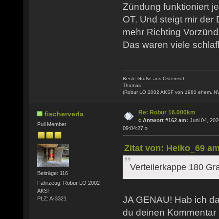
Zündung funktioniert j
OT. Und steigt mir der
mehr Richting Vorzünd
Das waren viele schlaf
Beste Grüße aus Österreich
Thomas
(Robur LO 2002 AKSF von 1980 ehem. N
Re: Robur 16.000km
fischerverla
«
Antwort #162 am:
Juni 04, 202
Full Member
09:04:27 »
Zitat von: Heiko_69 am
Verteilerkappe 180 Gr
Beiträge: 116
Fahrzeug: Robur LO 2002
AKSF
JA GENAU! Hab ich das
PLZ: A-3321
du deinen Kommentar 