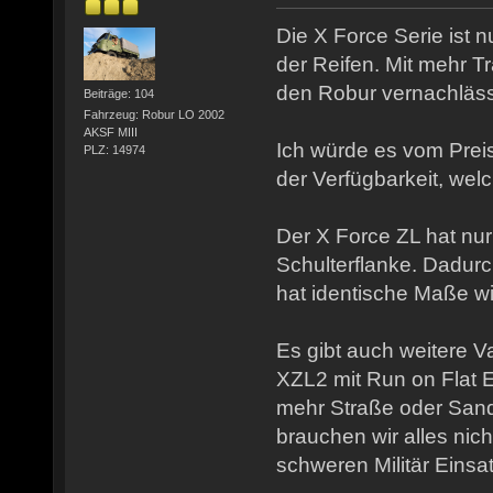
Die X Force Serie ist 
der Reifen. Mit mehr Tra
den Robur vernachläss
Beiträge: 104
Fahrzeug: Robur LO 2002
AKSF MIII
Ich würde es vom Pre
PLZ: 14974
der Verfügbarkeit, we
Der X Force ZL hat nur
Schulterflanke. Dadurc
hat identische Maße wi
Es gibt auch weitere V
XZL2 mit Run on Flat E
mehr Straße oder San
brauchen wir alles nicht
schweren Militär Einsa