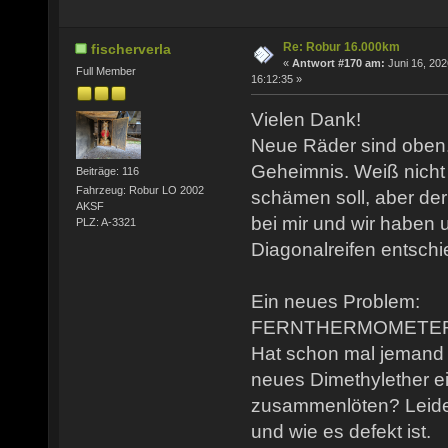
Re: Robur 16.000km
fischerverla
«
Antwort #170 am:
Juni 16, 202
Full Member
16:12:35 »
Vielen Dank!
Neue Räder sind oben.
Geheimnis. Weiß nicht 
Beiträge: 116
Fahrzeug: Robur LO 2002
schämen soll, aber der
AKSF
bei mir und wir haben u
PLZ: A-3321
Diagonalreifen entschi
Ein neues Problem:
FERNTHERMOMETER g
Hat schon mal jemand 
neues Dimethylether ei
zusammenlöten? Leider
und wie es defekt ist.