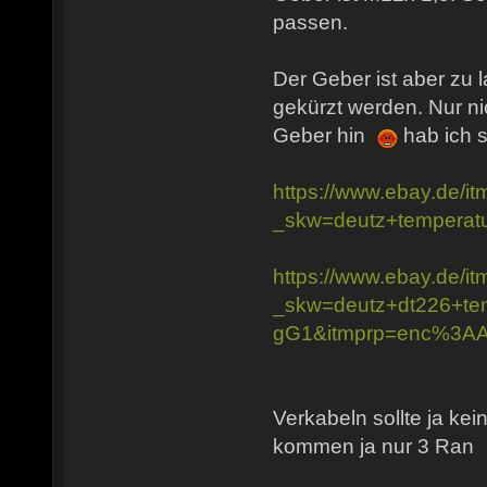
passen.
Der Geber ist aber zu 
gekürzt werden. Nur nic
Geber hin
hab ich s
https://www.ebay.de/
_skw=deutz+temper
https://www.ebay.de/
_skw=deutz+dt226+
gG1&itmprp=enc%3
Verkabeln sollte ja ke
kommen ja nur 3 Ran