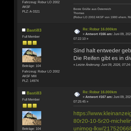
Fahrzeug: Robur LO 2002
AKSF
Beste Grüße aus Österreich
PLZ: A-3321
Thomas
(Robur LO 2002 AKSF von 1980 ehem. N
Re: Robur 16.000km
Basti83
«
Antwort #166 am:
Juni 09, 202
Full Member
07:22:10 »
Sind halt entweder geb
Die Reifen gibt es in 
«
Letzte Änderung: Juni 09, 2026, 07:24
Beiträge: 104
Fahrzeug: Robur LO 2002
AKSF MIII
PLZ: 14974
Re: Robur 16.000km
Basti83
«
Antwort #167 am:
Juni 09, 202
Full Member
07:25:45 »
https://www.kleinanzei
80r20-10-5r20-micheli
unimog-lkw/21752066
Beiträge: 104