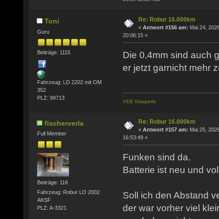
Re: Robur 16.000km
Toni
«
Antwort #156 am:
Mai 24, 2026
Guru
20:06:15 »
Beiträge: 1115
Die 0,4mm sind auch g
er jetzt garnicht mehr 
Fahrzeug: LD 2202 mit OM
352
PLZ: 99713
VEB Glasperle
Re: Robur 16.000km
fischerverla
«
Antwort #157 am:
Mai 25, 2026
Full Member
16:53:49 »
Funken sind da.
Batterie ist neu und vo
Beiträge: 116
Fahrzeug: Robur LO 2002
Soll ich den Abstand v
AKSF
der war vorher viel kle
PLZ: A-3321