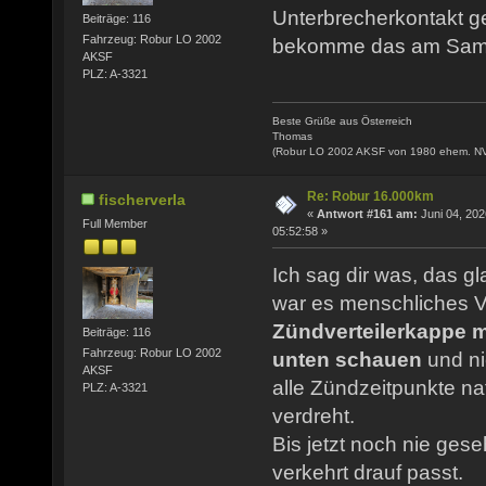
Unterbrecherkontakt ger
Beiträge: 116
Fahrzeug: Robur LO 2002
bekomme das am Samst
AKSF
PLZ: A-3321
Beste Grüße aus Österreich
Thomas
(Robur LO 2002 AKSF von 1980 ehem. N
Re: Robur 16.000km
fischerverla
«
Antwort #161 am:
Juni 04, 202
Full Member
05:52:58 »
Ich sag dir was, das g
war es menschliches V
Zündverteilerkappe 
Beiträge: 116
Fahrzeug: Robur LO 2002
unten schauen
und ni
AKSF
alle Zündzeitpunkte na
PLZ: A-3321
verdreht.
Bis jetzt noch nie ges
verkehrt drauf passt.