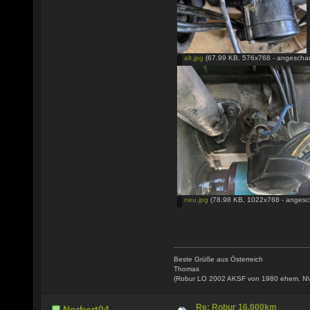
alt.jpg
(67.99 KB, 576x768 - angeschau
neu.jpg
(78.98 KB, 1022x768 - angesc
Beste Grüße aus Österreich
Thomas
(Robur LO 2002 AKSF von 1980 ehem. N
Re: Robur 16.000km
Norbert04