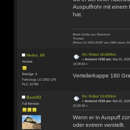
Auspuffrohr mit einem
hat.
Beste Grüße aus Österreich
Thomas
(Robur LO 2002 AKSF von 1980 ehem. N
Re: Robur 16.000km
Heiko_69
«
Antwort #158 am:
Mai 25, 2026
Newbie
19:28:50 »
Beiträge: 9
Verteilerkappe 180 Gra
Fahrzeug: LO 2002 LF8
PLZ: 02788
Re: Robur 16.000km
Basti83
«
Antwort #159 am:
Mai 26, 2026
Full Member
10:26:35 »
Wenn er in Auspuff zünd
oder extrem verstellt.