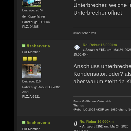
Unterbrecher, welche l
Beiträge: 2674
Unterbrecher öffnet
der Kipperfahrer
Fahrzeug: LD 3004
PLZ: 04205
immer schön voll
Re: Robur 16.000km
fischerverla
«
Antwort #151 am:
Mai 24, 2026
Full Member
15:50:40 »
Anschluss unterbrecher
Kondensator, oder? al
aber warum steht da
Beiträge: 116
Fahrzeug: Robur LO 2002
AKSF
PLZ: A-3321
Beste Grüße aus Österreich
Thomas
(Robur LO 2002 AKSF von 1980 ehem. N
Re: Robur 16.000km
fischerverla
«
Antwort #152 am:
Mai 24, 2026,
Full Member