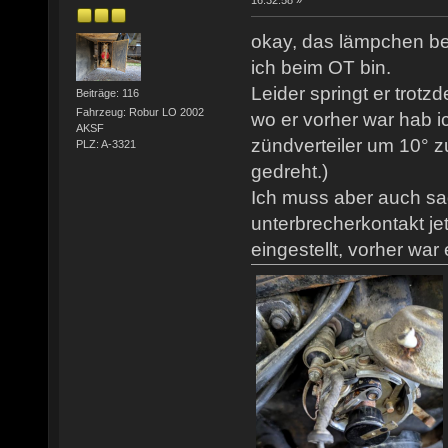
16:32:58 »
okay, das lämpchen be
ich beim OT bin.
Leider springt er trotz
Beiträge: 116
Fahrzeug: Robur LO 2002
wo er vorher war hab ic
AKSF
zündverteiler um 10° z
PLZ: A-3321
gedreht.)
Ich muss aber auch sa
unterbrecherkontakt j
eingestellt, vorher war 