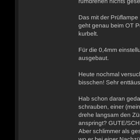
rumdrehen nichts ges
Das mit der Prüflampe
geht genau beim OT P
kurbelt.
Für die 0,4mm einstell
ausgebaut.
Heute nochmal versucht
bisschen! Sehr enttäu
Hab schon daran gedac
schrauben, einer (mein
drehe langsam den Zünd
anspringt? GUTE/SC
Aber schlimmer als ge
wo er bei einer Nach