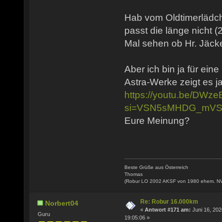
Hab vom Oldtimerlädch
passt die länge nicht (
Mal sehen ob Hr. Jäcke
Aber ich bin ja für ein
Astra-Werke zeigt es ja
https://youtu.be/DW
si=VSN5sMHDG_mVS
Eure Meinung?
Beste Grüße aus Österreich
Thomas
(Robur LO 2002 AKSF von 1980 ehem. N
Re: Robur 16.000km
Norbert04
«
Antwort #171 am:
Juni 16, 202
Guru
19:05:06 »