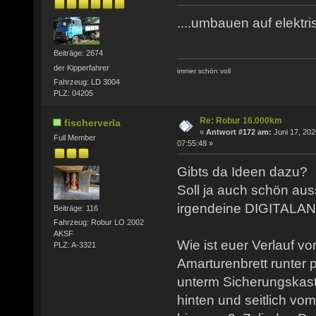
....umbauen auf elektris
Beiträge: 2674
der Kipperfahrer
immer schön voll
Fahrzeug: LD 3004
PLZ: 04205
Re: Robur 16.000km
fischerverla
«
Antwort #172 am:
Juni 17, 202
Full Member
07:55:48 »
Gibts da Ideen dazu?
Soll ja auch schön aus
irgendeine DIGITALAN
Beiträge: 116
Fahrzeug: Robur LO 2002
AKSF
Wie ist euer Verlauf 
PLZ: A-3321
Amarturenbrett runter p
unterm Sicherungskas
hinten und seitlich vo