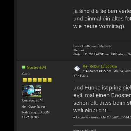
ja sind die selben verte
und einmal ein altes fo
wie heute vormittag).
Beste Grüße aus Österreich
Thomas
(Robur LO 2002 AKSF von 1980 ehem. N
Re: Robur 16.000km
Norbert04
«
Antwort #155 am:
Mai 24, 2026
Guru
17:41:32 »
und Funke ist prinzipie
evtl. mal einen Booste
Beiträge: 2674
schon oft, dass beim s
der Kipperfahrer
weit einbricht...
Fahrzeug: LD 3004
PLZ: 04205
«
Letzte Änderung: Mai 24, 2026, 17:44:
immer schön voll