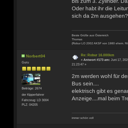
bis zum 3. Zylinder. Da
Oder habt ihr die Leitu
sich da 2m ausgehen?
Beste Grüße aus Österreich
Thomas
(Robur LO 2002 AKSF von 1980 ehem. N
Re: Robur 16.000km
Norbert04
«
Antwort #173 am:
Juni 17, 202
Guru
21:23:47 »
2m werden wohl für de
Bus sein....
Beiträge: 2674
elektrisch gibt es gena
der Kipperfahrer
Anzeige....mal beim T
Fahrzeug: LD 3004
PLZ: 04205
immer schön voll