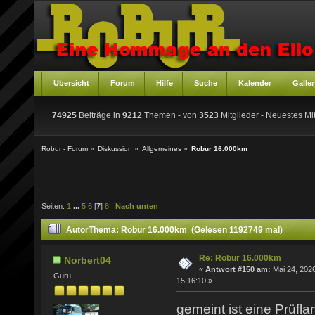
Übersicht
Forum
Hilfe
Suche
Kalender
Galler
74925
Beiträge in
9212
Themen - von
3523
Mitglieder
- Neuestes Mit
Robur - Forum
»
Diskussion
»
Allgemeines
»
Robur 16.000km
Seiten:
1
...
5
6
[
7
]
8
Nach unten
Autor
Thema: Robur 16.000km (Gelesen 1192749 mal)
Re: Robur 16.000km
Norbert04
«
Antwort #150 am:
Mai 24, 2026
Guru
15:16:10 »
gemeint ist eine Prüf