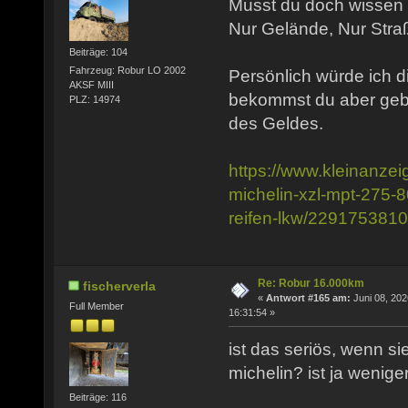
Musst du doch wissen w
Nur Gelände, Nur Stra
Beiträge: 104
Fahrzeug: Robur LO 2002
Persönlich würde ich d
AKSF MIII
bekommst du aber gebr
PLZ: 14974
des Geldes.
https://www.kleinanzei
michelin-xzl-mpt-275-8
reifen-lkw/229175381
Re: Robur 16.000km
fischerverla
«
Antwort #165 am:
Juni 08, 202
Full Member
16:31:54 »
ist das seriös, wenn sie
michelin? ist ja weniger
Beiträge: 116