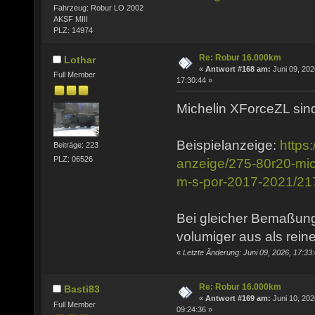
Fahrzeug: Robur LO 2002
AKSF MIII
PLZ: 14974
Re: Robur 16.000km
Lothar
«
Antwort #168 am:
Juni 09, 202
Full Member
17:30:44 »
Michelin XForceZL sind
Beispielanzeige:
https
Beiträge: 223
PLZ: 06526
anzeige/275-80r20-mich
m-s-por-2017-2021/2
Bei gleicher Bemaßung
volumiger aus als rein
«
Letzte Änderung: Juni 09, 2026, 17:33
Re: Robur 16.000km
Basti83
«
Antwort #169 am:
Juni 10, 202
Full Member
09:24:36 »