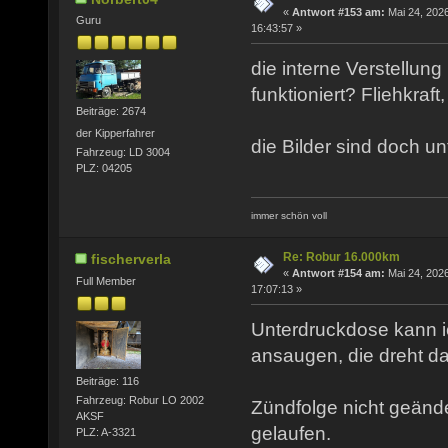
«
Antwort #153 am:
Mai 24, 2026
Guru
16:43:57 »
die interne Verstellung
funktioniert? Fliehkraf
Beiträge: 2674
der Kipperfahrer
die Bilder sind doch unt
Fahrzeug: LD 3004
PLZ: 04205
immer schön voll
Re: Robur 16.000km
fischerverla
«
Antwort #154 am:
Mai 24, 2026
Full Member
17:07:13 »
Unterdruckdose kann 
ansaugen, die dreht da
Beiträge: 116
Fahrzeug: Robur LO 2002
Zündfolge nicht geänder
AKSF
gelaufen.
PLZ: A-3321