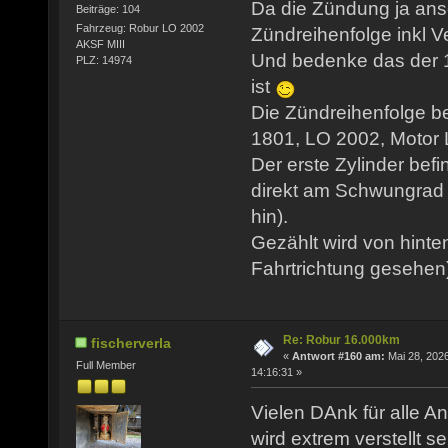
Da die Zündung ja ansc
Beiträge: 104
Fahrzeug: Robur LO 2002
Zündreihenfolge inkl Ve
AKSF MIII
Und bedenke das der 1
PLZ: 14974
ist
Die Zündreihenfolge b
1801, LO 2002, Motor LO
Der erste Zylinder befi
direkt am Schwungrad 
hin).
Gezählt wird von hinte
Fahrtrichtung gesehen
Re: Robur 16.000km
fischerverla
«
Antwort #160 am:
Mai 28, 2026
Full Member
14:16:31 »
Vielen DAnk für alle An
wird extrem verstellt se