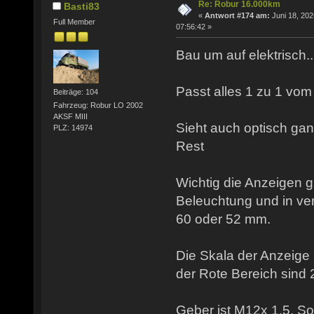
Re: Robur 16.000km
Basti83
«
Antwort #174 am:
Juni 18, 202
Full Member
07:56:42 »
Bau um auf elektrisch...
Passt alles 1 zu 1 vom 
Beiträge: 104
Fahrzeug: Robur LO 2002
AKSF MIII
Sieht auch optisch ga
PLZ: 14974
Rest
Wichtig die Anzeigen g
Beleuchtung und in v
60 oder 52 mm.
Die Skala der Anzeige 
der Rote Bereich sind 
Geber ist M12x 1,5. So