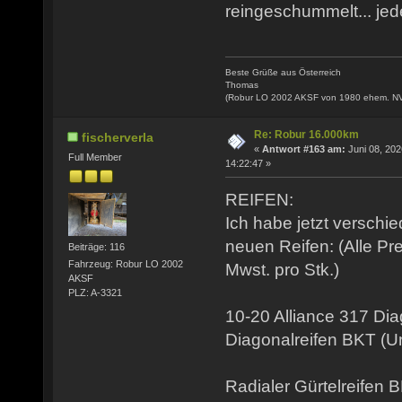
reingeschummelt... jede
Beste Grüße aus Österreich
Thomas
(Robur LO 2002 AKSF von 1980 ehem. N
Re: Robur 16.000km
fischerverla
«
Antwort #163 am:
Juni 08, 202
Full Member
14:22:47 »
REIFEN:
Ich habe jetzt verschi
neuen Reifen: (Alle Pr
Beiträge: 116
Fahrzeug: Robur LO 2002
Mwst. pro Stk.)
AKSF
PLZ: A-3321
10-20 Alliance 317 Di
Diagonalreifen BKT (
Radialer Gürtelreifen