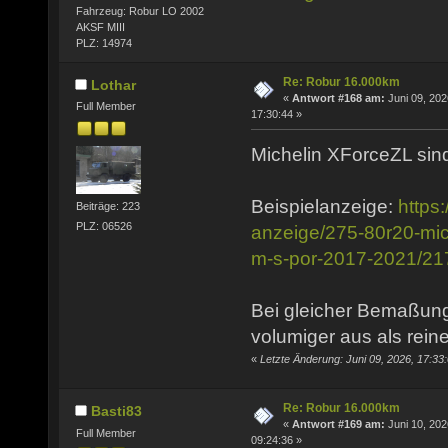
Fahrzeug: Robur LO 2002
AKSF MIII
PLZ: 14974
Re: Robur 16.000km
Lothar
«
Antwort #168 am:
Juni 09, 202
Full Member
17:30:44 »
Michelin XForceZL sind
Beispielanzeige:
https
Beiträge: 223
PLZ: 06526
anzeige/275-80r20-mich
m-s-por-2017-2021/2
Bei gleicher Bemaßung
volumiger aus als rein
«
Letzte Änderung: Juni 09, 2026, 17:33
Re: Robur 16.000km
Basti83
«
Antwort #169 am:
Juni 10, 202
Full Member
09:24:36 »