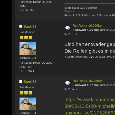
Fahrzeug: Robur LO 2002
AKSF
Beste Grüße aus Österreich
PLZ: A-3321
Thomas
(Robur LO 2002 AKSF von 1980 ehem. N
Re: Robur 16.000km
Basti83
«
Antwort #166 am:
Juni 09, 202
Full Member
07:22:10 »
Sind halt entweder geb
Die Reifen gibt es in 
«
Letzte Änderung: Juni 09, 2026, 07:24
Beiträge: 104
Fahrzeug: Robur LO 2002
AKSF MIII
PLZ: 14974
Re: Robur 16.000km
Basti83
«
Antwort #167 am:
Juni 09, 202
Full Member
07:25:45 »
https://www.kleinanzei
80r20-10-5r20-micheli
unimog-lkw/21752066
Beiträge: 104