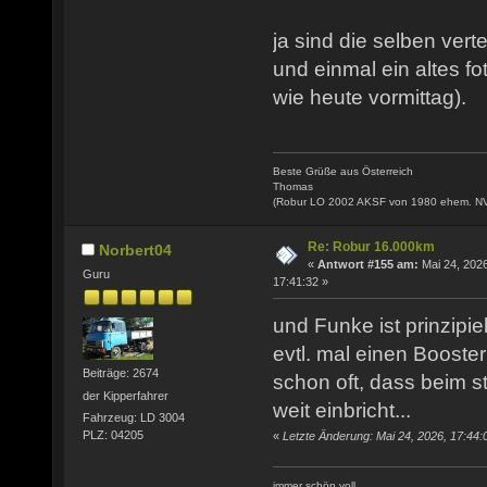
ja sind die selben verte
und einmal ein altes fo
wie heute vormittag).
Beste Grüße aus Österreich
Thomas
(Robur LO 2002 AKSF von 1980 ehem. N
Re: Robur 16.000km
Norbert04
«
Antwort #155 am:
Mai 24, 2026
Guru
17:41:32 »
und Funke ist prinzipie
evtl. mal einen Booste
Beiträge: 2674
schon oft, dass beim s
der Kipperfahrer
weit einbricht...
Fahrzeug: LD 3004
PLZ: 04205
«
Letzte Änderung: Mai 24, 2026, 17:44:
immer schön voll