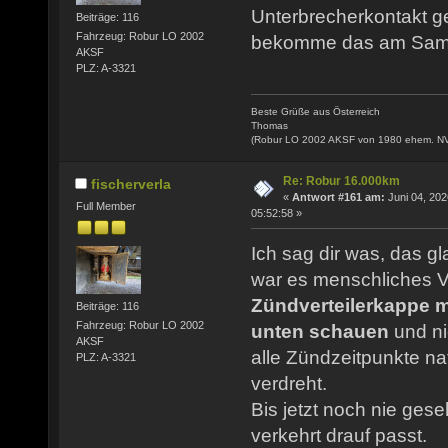
Unterbrecherkontakt ger
Beiträge: 116
Fahrzeug: Robur LO 2002
bekomme das am Samst
AKSF
PLZ: A-3321
Beste Grüße aus Österreich
Thomas
(Robur LO 2002 AKSF von 1980 ehem. N
Re: Robur 16.000km
fischerverla
«
Antwort #161 am:
Juni 04, 202
Full Member
05:52:58 »
Ich sag dir was, das g
war es menschliches V
Zündverteilerkappe 
Beiträge: 116
Fahrzeug: Robur LO 2002
unten schauen
und ni
AKSF
alle Zündzeitpunkte na
PLZ: A-3321
verdreht.
Bis jetzt noch nie ges
verkehrt drauf passt.