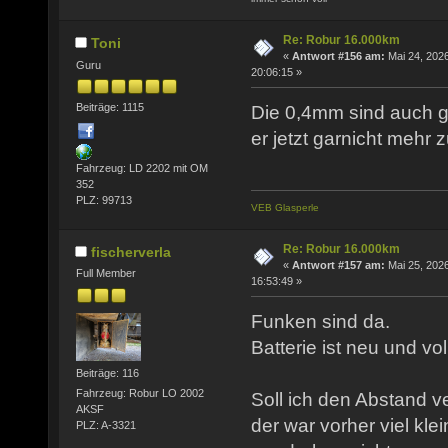
Re: Robur 16.000km
Toni
«
Antwort #156 am:
Mai 24, 2026
Guru
20:06:15 »
Beiträge: 1115
Die 0,4mm sind auch g
er jetzt garnicht mehr 
Fahrzeug: LD 2202 mit OM
352
PLZ: 99713
VEB Glasperle
Re: Robur 16.000km
fischerverla
«
Antwort #157 am:
Mai 25, 2026
Full Member
16:53:49 »
Funken sind da.
Batterie ist neu und vo
Beiträge: 116
Fahrzeug: Robur LO 2002
Soll ich den Abstand v
AKSF
der war vorher viel kle
PLZ: A-3321