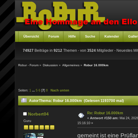
Übersicht
Forum
Hilfe
Suche
Kalender
Galler
74927
Beiträge in
9212
Themen - von
3524
Mitglieder
- Neuestes Mit
Robur - Forum
»
Diskussion
»
Allgemeines
»
Robur 16.000km
Seiten:
1
...
5
6
[
7
]
8
Nach unten
Autor
Thema: Robur 16.000km (Gelesen 1193700 mal)
Re: Robur 16.000km
Norbert04
«
Antwort #150 am:
Mai 24, 2026
Guru
15:16:10 »
gemeint ist eine Prüf