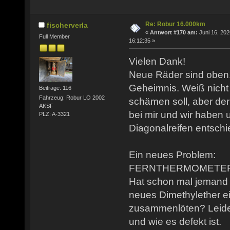
Re: Robur 16.000km
fischerverla
«
Antwort #170 am:
Juni 16, 202
Full Member
16:12:35 »
Vielen Dank!
Neue Räder sind oben.
Geheimnis. Weiß nicht 
Beiträge: 116
Fahrzeug: Robur LO 2002
schämen soll, aber der
AKSF
bei mir und wir haben u
PLZ: A-3321
Diagonalreifen entschi
Ein neues Problem:
FERNTHERMOMETER g
Hat schon mal jemand 
neues Dimethylether ei
zusammenlöten? Leider
und wie es defekt ist.