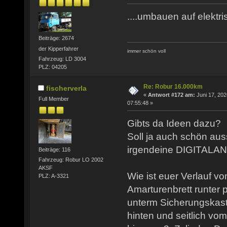
....umbauen auf elektris
Beiträge: 2674
der Kipperfahrer
immer schön voll
Fahrzeug: LD 3004
PLZ: 04205
Re: Robur 16.000km
fischerverla
«
Antwort #172 am:
Juni 17, 202
Full Member
07:55:48 »
Gibts da Ideen dazu?
Soll ja auch schön aus
irgendeine DIGITALAN
Beiträge: 116
Fahrzeug: Robur LO 2002
AKSF
Wie ist euer Verlauf 
PLZ: A-3321
Amarturenbrett runter p
unterm Sicherungskas
hinten und seitlich vo