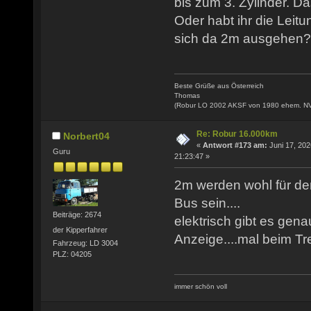
bis zum 3. Zylinder. Da
Oder habt ihr die Leitu
sich da 2m ausgehen?
Beste Grüße aus Österreich
Thomas
(Robur LO 2002 AKSF von 1980 ehem. N
Re: Robur 16.000km
Norbert04
«
Antwort #173 am:
Juni 17, 202
Guru
21:23:47 »
2m werden wohl für de
Bus sein....
Beiträge: 2674
elektrisch gibt es gena
der Kipperfahrer
Anzeige....mal beim T
Fahrzeug: LD 3004
PLZ: 04205
immer schön voll