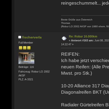
reingeschummelt... jede
Beste Grüße aus Österreich
Thomas
(Robur LO 2002 AKSF von 1980 ehem. N
Re: Robur 16.000km
fischerverla
«
Antwort #163 am:
Juni 08, 202
Full Member
14:22:47 »
REIFEN:
Ich habe jetzt verschi
neuen Reifen: (Alle Pr
Beiträge: 116
Fahrzeug: Robur LO 2002
Mwst. pro Stk.)
AKSF
PLZ: A-3321
10-20 Alliance 317 Di
Diagonalreifen BKT (
Radialer Gürtelreifen