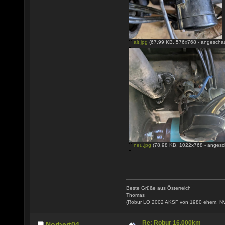
alt.jpg
(67.99 KB, 576x768 - angeschau
neu.jpg
(78.98 KB, 1022x768 - angesc
Beste Grüße aus Österreich
Thomas
(Robur LO 2002 AKSF von 1980 ehem. N
Re: Robur 16.000km
Norbert04