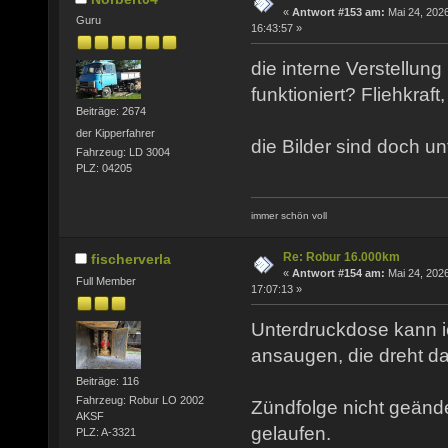
«
Antwort #153 am:
Mai 24, 2026
Guru
16:43:57 »
die interne Verstellung
funktioniert? Fliehkraf
Beiträge: 2674
der Kipperfahrer
die Bilder sind doch unt
Fahrzeug: LD 3004
PLZ: 04205
immer schön voll
Re: Robur 16.000km
fischerverla
«
Antwort #154 am:
Mai 24, 2026
Full Member
17:07:13 »
Unterdruckdose kann 
ansaugen, die dreht da
Beiträge: 116
Fahrzeug: Robur LO 2002
Zündfolge nicht geänder
AKSF
gelaufen.
PLZ: A-3321