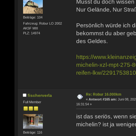
Musst du doch wissen w
Nur Gelände, Nur Stra
Beiträge: 104
Fahrzeug: Robur LO 2002
Persönlich würde ich d
AKSF MIII
bekommst du aber gebr
PLZ: 14974
des Geldes.
https://www.kleinanzei
michelin-xzl-mpt-275-8
reifen-lkw/229175381
Re: Robur 16.000km
fischerverla
«
Antwort #165 am:
Juni 08, 202
Full Member
16:31:54 »
ist das seriös, wenn sie
michelin? ist ja weniger
Beiträge: 116