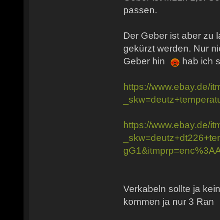
passen.
Der Geber ist aber zu 
gekürzt werden. Nur nic
Geber hin
hab ich s
https://www.ebay.de/
_skw=deutz+temper
https://www.ebay.de/
_skw=deutz+dt226+
gG1&itmprp=enc%3
Verkabeln sollte ja ke
kommen ja nur 3 Ran