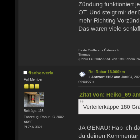
Zündung funktioniert j
OT. Und steigt mir der
mehr Richting Vorzünd
Das waren viele schlaf
Beste Grüße aus Österreich
Thomas
(Robur LO 2002 AKSF von 1980 ehem. N
Re: Robur 16.000km
fischerverla
«
Antwort #162 am:
Juni 04, 202
Full Member
09:04:27 »
Zitat von: Heiko_69 am
Verteilerkappe 180 Gr
Beiträge: 116
Fahrzeug: Robur LO 2002
AKSF
JA GENAU! Hab ich das
PLZ: A-3321
du deinen Kommentar 