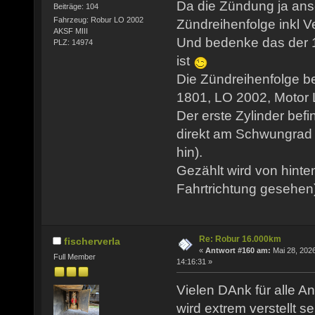
Da die Zündung ja ansc
Beiträge: 104
Fahrzeug: Robur LO 2002
Zündreihenfolge inkl Ve
AKSF MIII
Und bedenke das der 1
PLZ: 14974
ist
Die Zündreihenfolge b
1801, LO 2002, Motor LO
Der erste Zylinder befi
direkt am Schwungrad 
hin).
Gezählt wird von hinte
Fahrtrichtung gesehen
Re: Robur 16.000km
fischerverla
«
Antwort #160 am:
Mai 28, 2026
Full Member
14:16:31 »
Vielen DAnk für alle An
wird extrem verstellt se