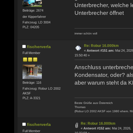
Unterbrecher, welche l
Beiträge: 2674
Unterbrecher öffnet
der Kipperfahrer
Fahrzeug: LD 3004
PLZ: 04205
immer schön voll
Re: Robur 16.000km
fischerverla
«
Antwort #151 am:
Mai 24, 2026
Full Member
15:50:40 »
Anschluss unterbrecher
Kondensator, oder? al
aber warum steht da
Beiträge: 116
Fahrzeug: Robur LO 2002
AKSF
PLZ: A-3321
Beste Grüße aus Österreich
Thomas
(Robur LO 2002 AKSF von 1980 ehem. N
Re: Robur 16.000km
fischerverla
«
Antwort #152 am:
Mai 24, 2026,
Full Member