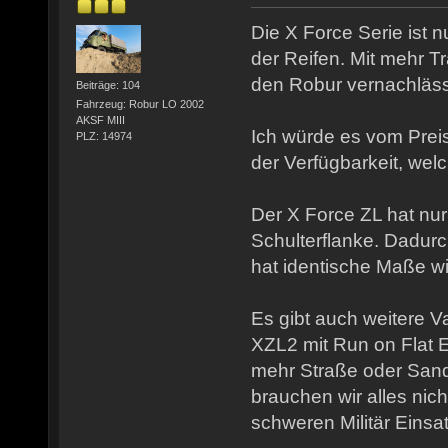
Die X Force Serie ist 
der Reifen. Mit mehr Tra
den Robur vernachläss
Beiträge: 104
Fahrzeug: Robur LO 2002
AKSF MIII
Ich würde es vom Pre
PLZ: 14974
der Verfügbarkeit, we
Der X Force ZL hat nur
Schulterflanke. Dadurc
hat identische Maße wi
Es gibt auch weitere V
XZL2 mit Run on Flat E
mehr Straße oder San
brauchen wir alles nicht
schweren Militär Einsa