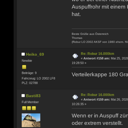
Auspuffrohr mit einem
hat.
Beste Grüße aus Österreich
Thomas
(Robur LO 2002 AKSF von 1980 ehem. N
Re: Robur 16.000km
Heiko_69
«
Antwort #158 am:
Mai 25, 2026
Newbie
19:28:50 »
Beiträge: 9
Verteilerkappe 180 Gra
Fahrzeug: LO 2002 LF8
PLZ: 02788
Re: Robur 16.000km
Basti83
«
Antwort #159 am:
Mai 26, 2026
Full Member
10:26:35 »
Wenn er in Auspuff zünd
oder extrem verstellt.