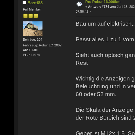
Re: Robur 16.000km
Basti83
«
Antwort #174 am:
Juni 18, 202
Full Member
07:56:42 »
Bau um auf elektrisch...
Passt alles 1 zu 1 vom 
Beiträge: 104
Fahrzeug: Robur LO 2002
AKSF MIII
Sieht auch optisch ga
PLZ: 14974
Rest
Wichtig die Anzeigen g
Beleuchtung und in v
60 oder 52 mm.
Die Skala der Anzeige 
der Rote Bereich sind 
Geber ist M12x 1,5. So