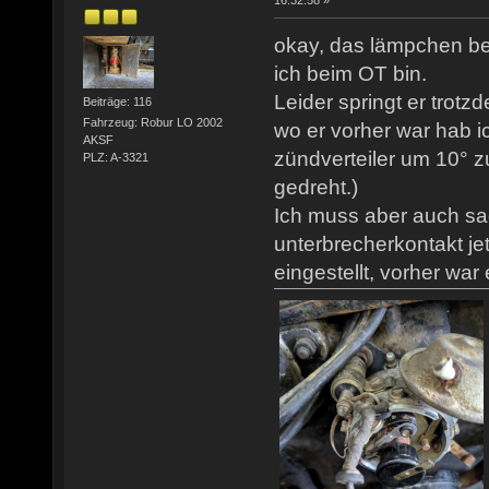
16:32:58 »
okay, das lämpchen be
ich beim OT bin.
Leider springt er trotz
Beiträge: 116
Fahrzeug: Robur LO 2002
wo er vorher war hab ic
AKSF
zündverteiler um 10° z
PLZ: A-3321
gedreht.)
Ich muss aber auch sa
unterbrecherkontakt j
eingestellt, vorher war 