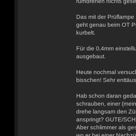
rumdrehen nichts ges
Das mit der Prüflampe
geht genau beim OT P
kurbelt.
Für die 0,4mm einstell
ausgebaut.
Heute nochmal versucht
bisschen! Sehr enttäu
Hab schon daran gedac
schrauben, einer (mein
drehe langsam den Zünd
anspringt? GUTE/SC
Aber schlimmer als ge
wo er bei einer Nach