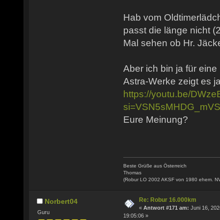
Hab vom Oldtimerlädch
passt die länge nicht (
Mal sehen ob Hr. Jäcke
Aber ich bin ja für ein
Astra-Werke zeigt es ja
https://youtu.be/DW
si=VSN5sMHDG_mVS
Eure Meinung?
Beste Grüße aus Österreich
Thomas
(Robur LO 2002 AKSF von 1980 ehem. N
Re: Robur 16.000km
Norbert04
«
Antwort #171 am:
Juni 16, 202
Guru
19:05:06 »