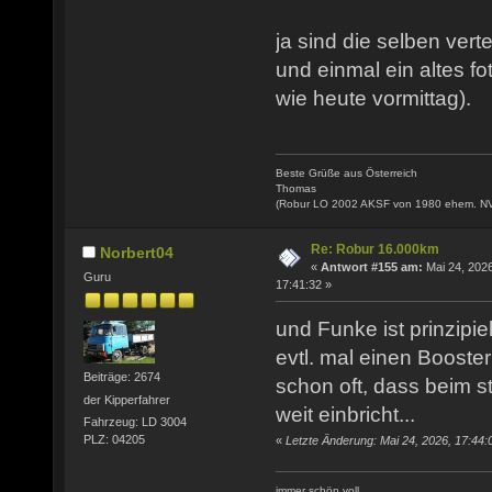
ja sind die selben verte
und einmal ein altes fo
wie heute vormittag).
Beste Grüße aus Österreich
Thomas
(Robur LO 2002 AKSF von 1980 ehem. N
Re: Robur 16.000km
Norbert04
«
Antwort #155 am:
Mai 24, 2026
Guru
17:41:32 »
und Funke ist prinzipie
evtl. mal einen Booste
Beiträge: 2674
schon oft, dass beim s
der Kipperfahrer
weit einbricht...
Fahrzeug: LD 3004
PLZ: 04205
«
Letzte Änderung: Mai 24, 2026, 17:44:
immer schön voll