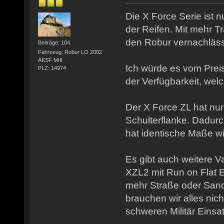
Die X Force Serie ist 
der Reifen. Mit mehr Tra
den Robur vernachläss
Beiträge: 104
Fahrzeug: Robur LO 2002
AKSF MIII
Ich würde es vom Pre
PLZ: 14974
der Verfügbarkeit, we
Der X Force ZL hat nur
Schulterflanke. Dadurc
hat identische Maße wi
Es gibt auch weitere V
XZL2 mit Run on Flat E
mehr Straße oder San
brauchen wir alles nicht
schweren Militär Einsa