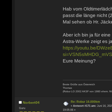
Hab vom Oldtimerlädch
passt die länge nicht (
Mal sehen ob Hr. Jäcke
Aber ich bin ja für ein
Astra-Werke zeigt es ja
https://youtu.be/DW
si=VSN5sMHDG_mVS
Eure Meinung?
Beste Grüße aus Österreich
Thomas
(Robur LO 2002 AKSF von 1980 ehem. N
Re: Robur 16.000km
Norbert04
«
Antwort #171 am:
Juni 16, 202
Guru
19:05:06 »