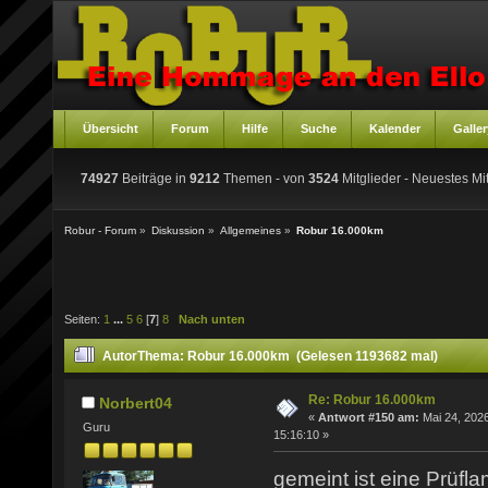
Übersicht
Forum
Hilfe
Suche
Kalender
Galler
74927
Beiträge in
9212
Themen - von
3524
Mitglieder
- Neuestes Mit
Robur - Forum
»
Diskussion
»
Allgemeines
»
Robur 16.000km
Seiten:
1
...
5
6
[
7
]
8
Nach unten
Autor
Thema: Robur 16.000km (Gelesen 1193682 mal)
Re: Robur 16.000km
Norbert04
«
Antwort #150 am:
Mai 24, 2026
Guru
15:16:10 »
gemeint ist eine Prüf