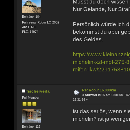
Musst du doch wissen w
Nur Gelände, Nur Stra
Beiträge: 104
Fahrzeug: Robur LO 2002
Persönlich würde ich d
AKSF MIII
bekommst du aber gebr
PLZ: 14974
des Geldes.
https://www.kleinanzei
michelin-xzl-mpt-275-8
reifen-lkw/229175381
Re: Robur 16.000km
fischerverla
«
Antwort #165 am:
Juni 08, 202
Full Member
16:31:54 »
ist das seriös, wenn sie
michelin? ist ja weniger
Beiträge: 116