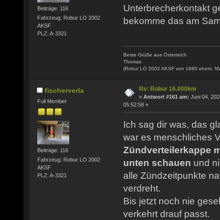
Unterbrecherkontakt ger
Beiträge: 116
Fahrzeug: Robur LO 2002
bekomme das am Samst
AKSF
PLZ: A-3321
Beste Grüße aus Österreich
Thomas
(Robur LO 2002 AKSF von 1980 ehem. N
Re: Robur 16.000km
fischerverla
«
Antwort #161 am:
Juni 04, 202
Full Member
05:52:58 »
Ich sag dir was, das g
war es menschliches V
Zündverteilerkappe 
Beiträge: 116
Fahrzeug: Robur LO 2002
unten schauen
und ni
AKSF
alle Zündzeitpunkte na
PLZ: A-3321
verdreht.
Bis jetzt noch nie ges
verkehrt drauf passt.