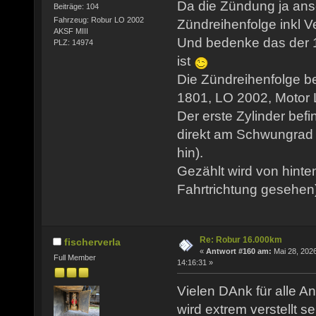
Da die Zündung ja ansc
Beiträge: 104
Fahrzeug: Robur LO 2002
Zündreihenfolge inkl Ve
AKSF MIII
Und bedenke das der 1
PLZ: 14974
ist
Die Zündreihenfolge b
1801, LO 2002, Motor LO
Der erste Zylinder befi
direkt am Schwungrad 
hin).
Gezählt wird von hinte
Fahrtrichtung gesehen
Re: Robur 16.000km
fischerverla
«
Antwort #160 am:
Mai 28, 2026
Full Member
14:16:31 »
Vielen DAnk für alle An
wird extrem verstellt se