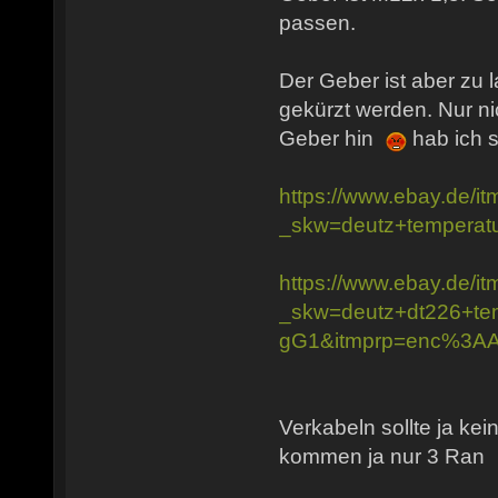
passen.
Der Geber ist aber zu 
gekürzt werden. Nur nic
Geber hin
hab ich s
https://www.ebay.de/
_skw=deutz+temper
https://www.ebay.de/
_skw=deutz+dt226+
gG1&itmprp=enc%3
Verkabeln sollte ja ke
kommen ja nur 3 Ran