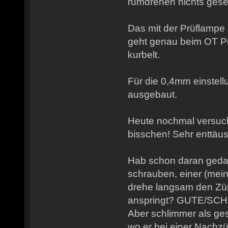
rumdrehen nichts ges
Das mit der Prüflampe
geht genau beim OT P
kurbelt.
Für die 0,4mm einstell
ausgebaut.
Heute nochmal versucht
bisschen! Sehr enttäu
Hab schon daran gedac
schrauben, einer (mein
drehe langsam den Zünd
anspringt? GUTE/SC
Aber schlimmer als ge
wo er bei einer Nach