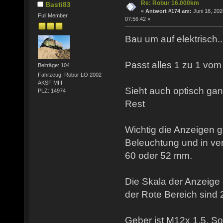
Re: Robur 16.000km
Basti83
«
Antwort #174 am:
Juni 18, 202
Full Member
07:56:42 »
Bau um auf elektrisch...
Passt alles 1 zu 1 vom 
Beiträge: 104
Fahrzeug: Robur LO 2002
AKSF MIII
Sieht auch optisch ga
PLZ: 14974
Rest
Wichtig die Anzeigen g
Beleuchtung und in v
60 oder 52 mm.
Die Skala der Anzeige 
der Rote Bereich sind 
Geber ist M12x 1,5. So