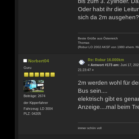
bis zum 3. Zylinder. Da
Oder habt ihr die Leitu
sich da 2m ausgehen?
Beste Grüße aus Österreich
Thomas
(Robur LO 2002 AKSF von 1980 ehem. N
Re: Robur 16.000km
Norbert04
«
Antwort #173 am:
Juni 17, 202
Guru
21:23:47 »
2m werden wohl für de
Bus sein....
Beiträge: 2674
elektrisch gibt es gena
der Kipperfahrer
Anzeige....mal beim T
Fahrzeug: LD 3004
PLZ: 04205
immer schön voll