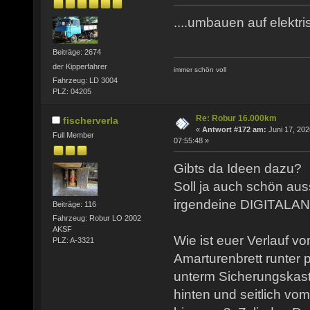
....umbauen auf elektris
Beiträge: 2674
der Kipperfahrer
immer schön voll
Fahrzeug: LD 3004
PLZ: 04205
Re: Robur 16.000km
fischerverla
«
Antwort #172 am:
Juni 17, 202
Full Member
07:55:48 »
Gibts da Ideen dazu?
Soll ja auch schön aus
irgendeine DIGITALAN
Beiträge: 116
Fahrzeug: Robur LO 2002
AKSF
Wie ist euer Verlauf 
PLZ: A-3321
Amarturenbrett runter p
unterm Sicherungskas
hinten und seitlich vo