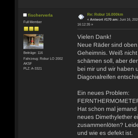
Re: Robur 16.000km
fischerverla
«
Antwort #170 am:
Juni 16, 202
Full Member
16:12:35 »
Vielen Dank!
Neue Räder sind oben.
Geheimnis. Weiß nicht 
Beiträge: 116
Fahrzeug: Robur LO 2002
schämen soll, aber der
AKSF
bei mir und wir haben u
PLZ: A-3321
Diagonalreifen entschi
Ein neues Problem:
FERNTHERMOMETER g
Hat schon mal jemand 
neues Dimethylether ei
zusammenlöten? Leider
und wie es defekt ist.