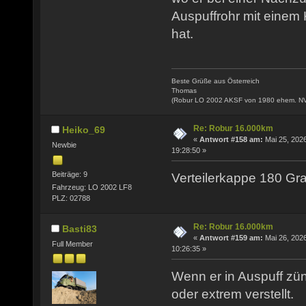
Auspuffrohr mit einem
hat.
Beste Grüße aus Österreich
Thomas
(Robur LO 2002 AKSF von 1980 ehem. N
Re: Robur 16.000km
Heiko_69
«
Antwort #158 am:
Mai 25, 2026
Newbie
19:28:50 »
Beiträge: 9
Verteilerkappe 180 Gra
Fahrzeug: LO 2002 LF8
PLZ: 02788
Re: Robur 16.000km
Basti83
«
Antwort #159 am:
Mai 26, 2026
Full Member
10:26:35 »
Wenn er in Auspuff zünd
oder extrem verstellt.