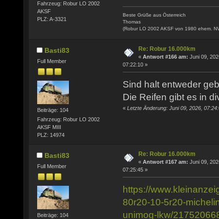
Fahrzeug: Robur LO 2002
AKSF
Beste Grüße aus Österreich
PLZ: A-3321
Thomas
(Robur LO 2002 AKSF von 1980 ehem. N
Re: Robur 16.000km
Basti83
«
Antwort #166 am:
Juni 09, 202
Full Member
07:22:10 »
Sind halt entweder geb
Die Reifen gibt es in 
«
Letzte Änderung: Juni 09, 2026, 07:24
Beiträge: 104
Fahrzeug: Robur LO 2002
AKSF MIII
PLZ: 14974
Re: Robur 16.000km
Basti83
«
Antwort #167 am:
Juni 09, 202
Full Member
07:25:45 »
https://www.kleinanzei
80r20-10-5r20-micheli
unimog-lkw/21752066
Beiträge: 104