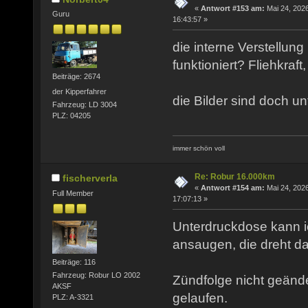
«
Antwort #153 am:
Mai 24, 2026
Guru
16:43:57 »
die interne Verstellung
funktioniert? Fliehkraf
Beiträge: 2674
der Kipperfahrer
die Bilder sind doch unt
Fahrzeug: LD 3004
PLZ: 04205
immer schön voll
Re: Robur 16.000km
fischerverla
«
Antwort #154 am:
Mai 24, 2026
Full Member
17:07:13 »
Unterdruckdose kann 
ansaugen, die dreht da
Beiträge: 116
Fahrzeug: Robur LO 2002
Zündfolge nicht geänder
AKSF
gelaufen.
PLZ: A-3321