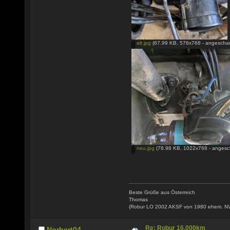
alt.jpg
(67.99 KB, 576x768 - angeschau
neu.jpg
(78.98 KB, 1022x768 - angesc
Beste Grüße aus Österreich
Thomas
(Robur LO 2002 AKSF von 1980 ehem. N
Re: Robur 16.000km
Norbert04