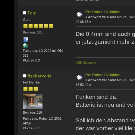
Re: Robur 16.000km
Toni
«
Antwort #156 am:
Mai 24, 2026
Guru
20:06:15 »
Beiträge: 1115
Die 0,4mm sind auch g
er jetzt garnicht mehr 
Fahrzeug: LD 2202 mit OM
352
PLZ: 99713
VEB Glasperle
Re: Robur 16.000km
fischerverla
«
Antwort #157 am:
Mai 25, 2026
Full Member
16:53:49 »
Funken sind da.
Batterie ist neu und vo
Beiträge: 116
Fahrzeug: Robur LO 2002
Soll ich den Abstand v
AKSF
der war vorher viel kle
PLZ: A-3321