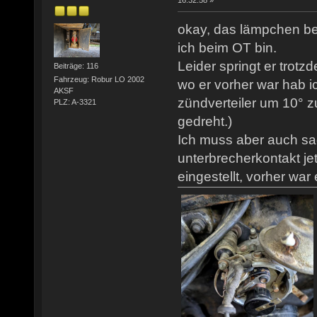
16:32:58 »
okay, das lämpchen be
ich beim OT bin.
Leider springt er trotz
Beiträge: 116
Fahrzeug: Robur LO 2002
wo er vorher war hab ic
AKSF
zündverteiler um 10° z
PLZ: A-3321
gedreht.)
Ich muss aber auch sa
unterbrecherkontakt j
eingestellt, vorher war 