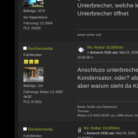
Unterbrecher, welche l
Beiträge: 2674
Unterbrecher öffnet
der Kipperfahrer
Fahrzeug: LD 3004
PLZ: 04205
immer schön voll
Re: Robur 16.000km
fischerverla
«
Antwort #151 am:
Mai 24, 2026
Full Member
15:50:40 »
Anschluss unterbrecher
Kondensator, oder? al
aber warum steht da
Beiträge: 116
Fahrzeug: Robur LO 2002
AKSF
PLZ: A-3321
Beste Grüße aus Österreich
Thomas
(Robur LO 2002 AKSF von 1980 ehem. N
Re: Robur 16.000km
fischerverla
«
Antwort #152 am:
Mai 24, 2026,
Full Member