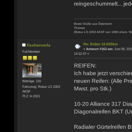
reingeschummelt... jede
Beste Grüße aus Österreich
Thomas
(Robur LO 2002 AKSF von 1980 ehem. N
Re: Robur 16.000km
fischerverla
«
Antwort #163 am:
Juni 08, 202
Full Member
14:22:47 »
REIFEN:
Ich habe jetzt verschi
neuen Reifen: (Alle Pr
Beiträge: 116
Fahrzeug: Robur LO 2002
Mwst. pro Stk.)
AKSF
PLZ: A-3321
10-20 Alliance 317 Di
Diagonalreifen BKT (
Radialer Gürtelreifen