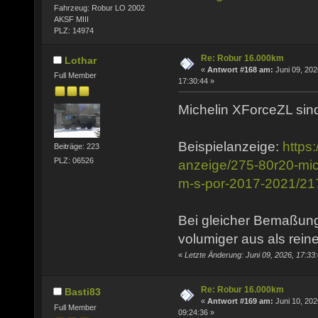
Fahrzeug: Robur LO 2002
AKSF MIII
PLZ: 14974
Re: Robur 16.000km
Lothar
«
Antwort #168 am:
Juni 09, 202
Full Member
17:30:44 »
Michelin XForceZL sind
Beispielanzeige:
https
Beiträge: 223
PLZ: 06526
anzeige/275-80r20-mich
m-s-por-2017-2021/2
Bei gleicher Bemaßung
volumiger aus als rein
«
Letzte Änderung: Juni 09, 2026, 17:33
Re: Robur 16.000km
Basti83
«
Antwort #169 am:
Juni 10, 202
Full Member
09:24:36 »