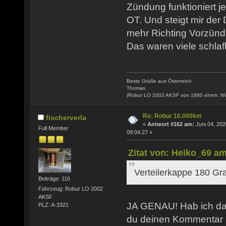
Zündung funktioniert j
OT. Und steigt mir der
mehr Richting Vorzünd
Das waren viele schlaf
Beste Grüße aus Österreich
Thomas
(Robur LO 2002 AKSF von 1980 ehem. N
Re: Robur 16.000km
fischerverla
«
Antwort #162 am:
Juni 04, 202
Full Member
09:04:27 »
Zitat von: Heiko_69 am
Verteilerkappe 180 Gr
Beiträge: 116
Fahrzeug: Robur LO 2002
AKSF
JA GENAU! Hab ich das
PLZ: A-3321
du deinen Kommentar 