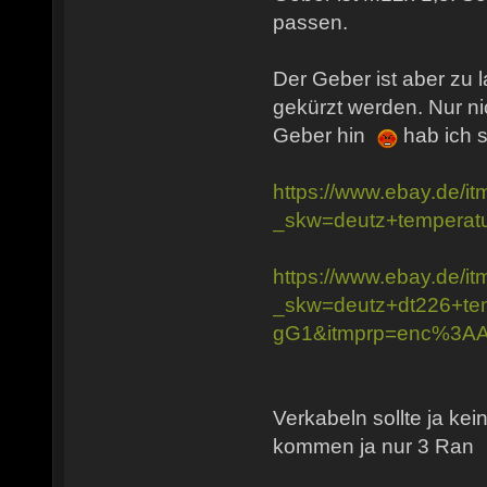
passen.
Der Geber ist aber zu 
gekürzt werden. Nur nic
Geber hin
hab ich s
https://www.ebay.de/
_skw=deutz+temper
https://www.ebay.de/
_skw=deutz+dt226+
gG1&itmprp=enc%3
Verkabeln sollte ja ke
kommen ja nur 3 Ran