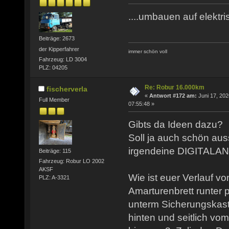
....umbauen auf elektris
Beiträge: 2673
der Kipperfahrer
immer schön voll
Fahrzeug: LD 3004
PLZ: 04205
Re: Robur 16.000km
fischerverla
«
Antwort #172 am:
Juni 17, 202
Full Member
07:55:48 »
Gibts da Ideen dazu?
Soll ja auch schön aus
irgendeine DIGITALAN
Beiträge: 115
Fahrzeug: Robur LO 2002
AKSF
Wie ist euer Verlauf 
PLZ: A-3321
Amarturenbrett runter p
unterm Sicherungskas
hinten und seitlich vo