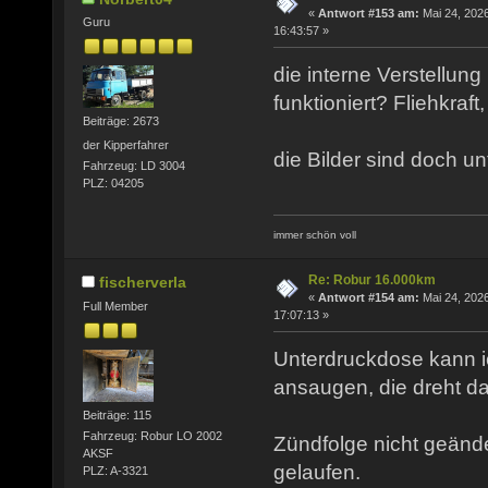
«
Antwort #153 am:
Mai 24, 2026
Guru
16:43:57 »
die interne Verstellung
funktioniert? Fliehkraf
Beiträge: 2673
der Kipperfahrer
die Bilder sind doch unt
Fahrzeug: LD 3004
PLZ: 04205
immer schön voll
Re: Robur 16.000km
fischerverla
«
Antwort #154 am:
Mai 24, 2026
Full Member
17:07:13 »
Unterdruckdose kann 
ansaugen, die dreht da
Beiträge: 115
Fahrzeug: Robur LO 2002
Zündfolge nicht geänder
AKSF
gelaufen.
PLZ: A-3321