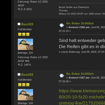
Fahrzeug: Robur LO 2002
AKSF
Beste Grüße aus Österreich
PLZ: A-3321
Thomas
(Robur LO 2002 AKSF von 1980 ehem. N
Re: Robur 16.000km
Basti83
«
Antwort #166 am:
Juni 09, 202
Full Member
07:22:10 »
Sind halt entweder geb
Die Reifen gibt es in 
«
Letzte Änderung: Juni 09, 2026, 07:24
Beiträge: 104
Fahrzeug: Robur LO 2002
AKSF MIII
PLZ: 14974
Re: Robur 16.000km
Basti83
«
Antwort #167 am:
Juni 09, 202
Full Member
07:25:45 »
https://www.kleinanzei
80r20-10-5r20-micheli
unimog-lkw/21752066
Beiträge: 104