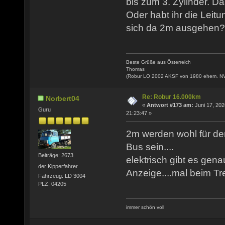
bis zum 3. Zylinder. Da
Oder habt ihr die Leitu
sich da 2m ausgehen?
Beste Grüße aus Österreich
Thomas
(Robur LO 2002 AKSF von 1980 ehem. N
Re: Robur 16.000km
Norbert04
«
Antwort #173 am:
Juni 17, 202
Guru
21:23:47 »
2m werden wohl für de
Bus sein....
Beiträge: 2673
elektrisch gibt es gena
der Kipperfahrer
Anzeige....mal beim T
Fahrzeug: LD 3004
PLZ: 04205
immer schön voll