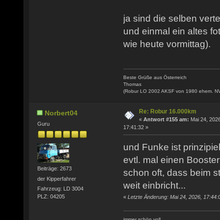
ja sind die selben verte
und einmal ein altes fo
wie heute vormittag).
Beste Grüße aus Österreich
Thomas
(Robur LO 2002 AKSF von 1980 ehem. N
Re: Robur 16.000km
Norbert04
«
Antwort #155 am:
Mai 24, 2026
Guru
17:41:32 »
und Funke ist prinzipie
evtl. mal einen Booste
Beiträge: 2673
schon oft, dass beim s
der Kipperfahrer
weit einbricht...
Fahrzeug: LD 3004
PLZ: 04205
«
Letzte Änderung: Mai 24, 2026, 17:44:
immer schön voll