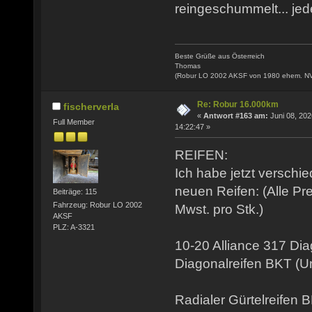
reingeschummelt... jede
Beste Grüße aus Österreich
Thomas
(Robur LO 2002 AKSF von 1980 ehem. N
Re: Robur 16.000km
fischerverla
«
Antwort #163 am:
Juni 08, 202
Full Member
14:22:47 »
REIFEN:
Ich habe jetzt verschi
neuen Reifen: (Alle Pr
Beiträge: 115
Fahrzeug: Robur LO 2002
Mwst. pro Stk.)
AKSF
PLZ: A-3321
10-20 Alliance 317 Di
Diagonalreifen BKT (
Radialer Gürtelreifen