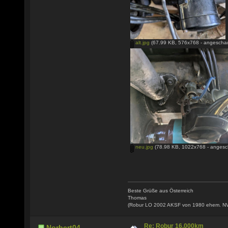
alt.jpg
(67.99 KB, 576x768 - angeschau
neu.jpg
(78.98 KB, 1022x768 - angesc
Beste Grüße aus Österreich
Thomas
(Robur LO 2002 AKSF von 1980 ehem. N
Re: Robur 16.000km
Norbert04