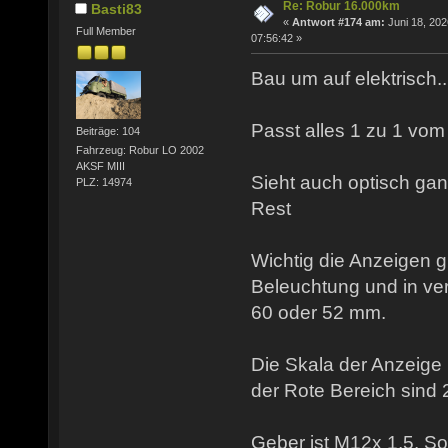
Re: Robur 16.000km
Basti83
«
Antwort #174 am:
Juni 18, 202
Full Member
07:56:42 »
Bau um auf elektrisch...
Passt alles 1 zu 1 vom 
Beiträge: 104
Fahrzeug: Robur LO 2002
AKSF MIII
Sieht auch optisch ga
PLZ: 14974
Rest
Wichtig die Anzeigen g
Beleuchtung und in v
60 oder 52 mm.
Die Skala der Anzeige 
der Rote Bereich sind 
Geber ist M12x 1,5. So