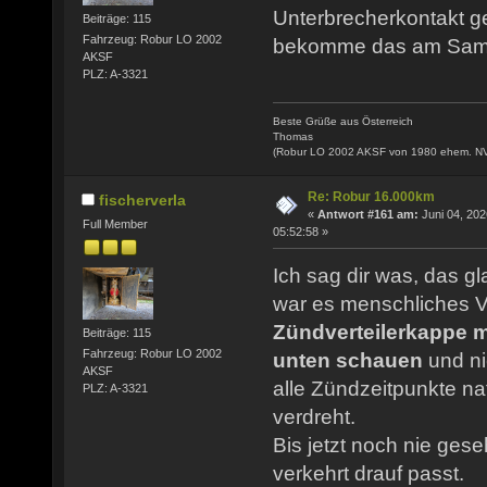
Unterbrecherkontakt ger
Beiträge: 115
Fahrzeug: Robur LO 2002
bekomme das am Samst
AKSF
PLZ: A-3321
Beste Grüße aus Österreich
Thomas
(Robur LO 2002 AKSF von 1980 ehem. N
Re: Robur 16.000km
fischerverla
«
Antwort #161 am:
Juni 04, 202
Full Member
05:52:58 »
Ich sag dir was, das g
war es menschliches V
Zündverteilerkappe 
Beiträge: 115
Fahrzeug: Robur LO 2002
unten schauen
und ni
AKSF
alle Zündzeitpunkte na
PLZ: A-3321
verdreht.
Bis jetzt noch nie ges
verkehrt drauf passt.