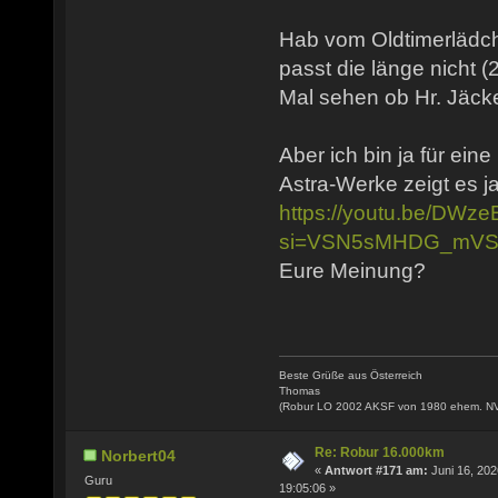
Hab vom Oldtimerlädch
passt die länge nicht (
Mal sehen ob Hr. Jäcke
Aber ich bin ja für ein
Astra-Werke zeigt es ja
https://youtu.be/DW
si=VSN5sMHDG_mVS
Eure Meinung?
Beste Grüße aus Österreich
Thomas
(Robur LO 2002 AKSF von 1980 ehem. N
Re: Robur 16.000km
Norbert04
«
Antwort #171 am:
Juni 16, 202
Guru
19:05:06 »