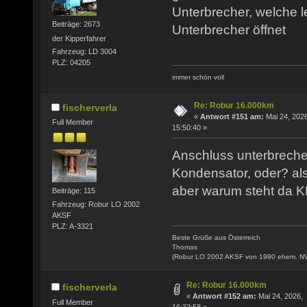
Unterbrecher, welche l
Beiträge: 2673
Unterbrecher öffnet
der Kipperfahrer
Fahrzeug: LD 3004
PLZ: 04205
immer schön voll
Re: Robur 16.000km
fischerverla
«
Antwort #151 am:
Mai 24, 2026
Full Member
15:50:40 »
Anschluss unterbrecher
Kondensator, oder? al
aber warum steht da
Beiträge: 115
Fahrzeug: Robur LO 2002
AKSF
PLZ: A-3321
Beste Grüße aus Österreich
Thomas
(Robur LO 2002 AKSF von 1980 ehem. N
Re: Robur 16.000km
fischerverla
«
Antwort #152 am:
Mai 24, 2026,
Full Member