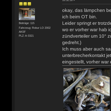
16:32:58 »
okay, das lämpchen be
ich beim OT bin.
Leider springt er trotz
Beiträge: 115
Fahrzeug: Robur LO 2002
wo er vorher war hab ic
AKSF
zündverteiler um 10° z
PLZ: A-3321
gedreht.)
Ich muss aber auch sa
unterbrecherkontakt j
eingestellt, vorher war 