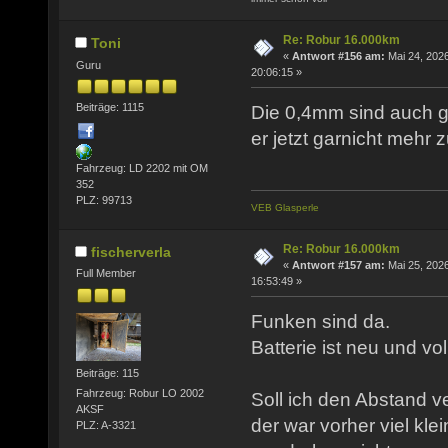
Re: Robur 16.000km
Toni
«
Antwort #156 am:
Mai 24, 2026
Guru
20:06:15 »
Beiträge: 1115
Die 0,4mm sind auch g
er jetzt garnicht mehr 
Fahrzeug: LD 2202 mit OM
352
PLZ: 99713
VEB Glasperle
Re: Robur 16.000km
fischerverla
«
Antwort #157 am:
Mai 25, 2026
Full Member
16:53:49 »
Funken sind da.
Batterie ist neu und vo
Beiträge: 115
Fahrzeug: Robur LO 2002
Soll ich den Abstand v
AKSF
der war vorher viel kle
PLZ: A-3321