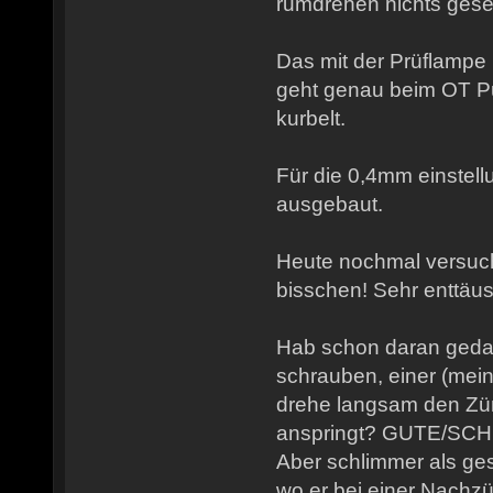
rumdrehen nichts ges
Das mit der Prüflampe
geht genau beim OT P
kurbelt.
Für die 0,4mm einstell
ausgebaut.
Heute nochmal versucht
bisschen! Sehr enttäu
Hab schon daran gedac
schrauben, einer (mein
drehe langsam den Zünd
anspringt? GUTE/SC
Aber schlimmer als ge
wo er bei einer Nach