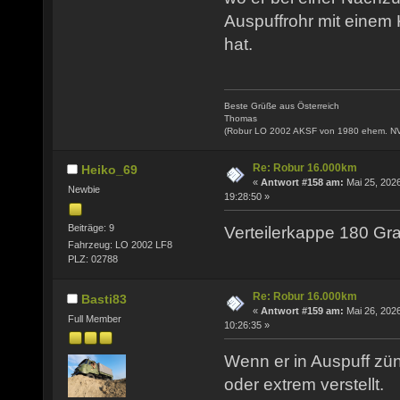
Auspuffrohr mit einem
hat.
Beste Grüße aus Österreich
Thomas
(Robur LO 2002 AKSF von 1980 ehem. N
Re: Robur 16.000km
Heiko_69
«
Antwort #158 am:
Mai 25, 2026
Newbie
19:28:50 »
Beiträge: 9
Verteilerkappe 180 Gra
Fahrzeug: LO 2002 LF8
PLZ: 02788
Re: Robur 16.000km
Basti83
«
Antwort #159 am:
Mai 26, 2026
Full Member
10:26:35 »
Wenn er in Auspuff zünd
oder extrem verstellt.