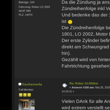
Da die Zündung ja ansc
Beiträge: 104
Fahrzeug: Robur LO 2002
Zündreihenfolge inkl Ve
AKSF MIII
Und bedenke das der 1
PLZ: 14974
ist
Die Zündreihenfolge b
1801, LO 2002, Motor LO
Der erste Zylinder befi
direkt am Schwungrad 
hin).
Gezählt wird von hinte
Fahrtrichtung gesehen
Re: Robur 16.000km
fischerverla
«
Antwort #160 am:
Mai 28, 2026
Full Member
14:16:31 »
Vielen DAnk für alle An
wird extrem verstellt se