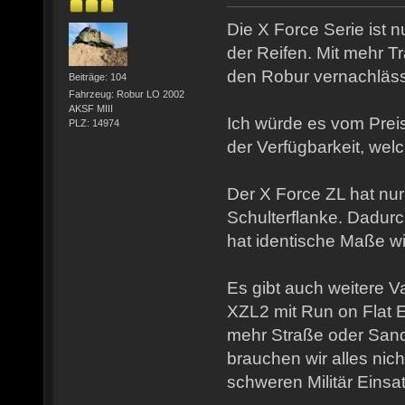
Die X Force Serie ist 
der Reifen. Mit mehr Tra
den Robur vernachläss
Beiträge: 104
Fahrzeug: Robur LO 2002
AKSF MIII
Ich würde es vom Pre
PLZ: 14974
der Verfügbarkeit, we
Der X Force ZL hat nur
Schulterflanke. Dadurc
hat identische Maße wi
Es gibt auch weitere V
XZL2 mit Run on Flat E
mehr Straße oder San
brauchen wir alles nicht
schweren Militär Einsa