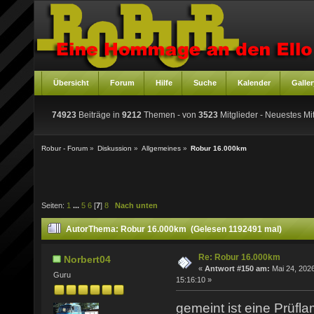
Übersicht
Forum
Hilfe
Suche
Kalender
Galler
74923
Beiträge in
9212
Themen - von
3523
Mitglieder
- Neuestes Mit
Robur - Forum
»
Diskussion
»
Allgemeines
»
Robur 16.000km
Seiten:
1
...
5
6
[
7
]
8
Nach unten
Autor
Thema: Robur 16.000km (Gelesen 1192491 mal)
Re: Robur 16.000km
Norbert04
«
Antwort #150 am:
Mai 24, 2026
Guru
15:16:10 »
gemeint ist eine Prüf