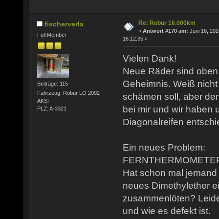
Re: Robur 16.000km
fischerverla
«
Antwort #170 am:
Juni 16, 202
Full Member
16:12:35 »
Vielen Dank!
Neue Räder sind oben.
Geheimnis. Weiß nicht 
Beiträge: 115
Fahrzeug: Robur LO 2002
schämen soll, aber der
AKSF
bei mir und wir haben u
PLZ: A-3321
Diagonalreifen entschi
Ein neues Problem:
FERNTHERMOMETER g
Hat schon mal jemand 
neues Dimethylether ei
zusammenlöten? Leider
und wie es defekt ist.