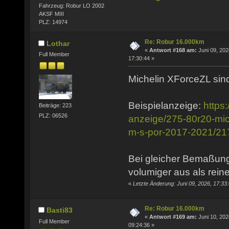
Fahrzeug: Robur LO 2002
AKSF MIII
PLZ: 14974
Re: Robur 16.000km
Lothar
«
Antwort #168 am:
Juni 09, 202
Full Member
17:30:44 »
Michelin XForceZL sind
Beispielanzeige:
https
Beiträge: 223
PLZ: 06526
anzeige/275-80r20-mich
m-s-por-2017-2021/2
Bei gleicher Bemaßung
volumiger aus als rein
«
Letzte Änderung: Juni 09, 2026, 17:33
Re: Robur 16.000km
Basti83
«
Antwort #169 am:
Juni 10, 202
Full Member
09:24:36 »