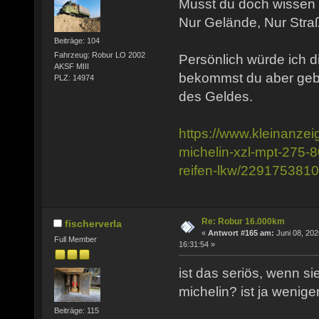
Musst du doch wissen w
Nur Gelände, Nur Stra
Beiträge: 104
Fahrzeug: Robur LO 2002
Persönlich würde ich d
AKSF MIII
bekommst du aber gebr
PLZ: 14974
des Geldes.
https://www.kleinanzei
michelin-xzl-mpt-275-8
reifen-lkw/229175381
Re: Robur 16.000km
fischerverla
«
Antwort #165 am:
Juni 08, 202
Full Member
16:31:54 »
ist das seriös, wenn sie
michelin? ist ja weniger
Beiträge: 115