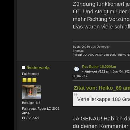
Zündung funktioniert j
OT. Und steigt mir der
mehr Richting Vorzünd
Das waren viele schlaf
Beste Grüße aus Österreich
Thomas
(Robur LO 2002 AKSF von 1980 ehem. N
Re: Robur 16.000km
fischerverla
«
Antwort #162 am:
Juni 04, 202
Full Member
09:04:27 »
Zitat von: Heiko_69 am
Verteilerkappe 180 Gr
Beiträge: 115
Fahrzeug: Robur LO 2002
AKSF
JA GENAU! Hab ich das
PLZ: A-3321
du deinen Kommentar 